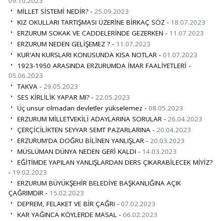
09.10.2023
MİLLET SİSTEMİ NEDİR? -
25.09.2023
KIZ OKULLARI TARTIŞMASI ÜZERİNE BİRKAÇ SÖZ -
18.07.2023
ERZURUM SOKAK VE CADDELERİNDE GEZERKEN -
11.07.2023
ERZURUM NEDEN GELİŞEMEZ ? -
11.07.2023
KUR'AN KURSLARI KONUSUNDA KISA NOTLAR -
01.07.2023
1923-1950 ARASINDA ERZURUMDA İMAR FAALİYETLERİ -
05.06.2023
TAKVA -
29.05.2023
SES KİRLİLİK YAPAR MI? -
22.05.2023
Üç unsur olmadan devletler yükselemez -
08.05.2023
ERZURUM MİLLETVEKİLİ ADAYLARINA SORULAR -
26.04.2023
ÇERÇİCİLİKTEN SEYYAR SEMT PAZARLARINA -
20.04.2023
ERZURUM'DA DOĞRU BİLİNEN YANLIŞLAR -
20.03.2023
MÜSLÜMAN DÜNYA NEDEN GERİ KALDI -
14.03.2023
EĞİTİMDE YAPILAN YANLIŞLARDAN DERS ÇIKARABİLECEK MİYİZ?
-
19.02.2023
ERZURUM BÜYÜKŞEHİR BELEDİYE BAŞKANLIĞINA AÇIK
ÇAĞRIMDIR -
15.02.2023
DEPREM, FELAKET VE BİR ÇAĞRI -
07.02.2023
KAR YAĞINCA KÖYLERDE MASAL -
06.02.2023