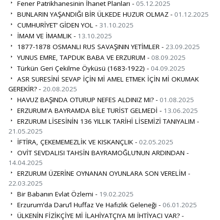
Fener Patrikhanesinin İhanet Planları -
05.12.2025
BUNLARIN YAŞANDIĞI BİR ÜLKEDE HUZUR OLMAZ -
01.12.2025
CUMHURİYET’ GİDEN YOL -
31.10.2025
İMAM VE İMAMLIK -
13.10.2025
1877-1878 OSMANLI RUS SAVAŞININ YETİMLER -
23.09.2025
YUNUS EMRE, TAPDUK BABA VE ERZURUM -
08.09.2025
Türkün Geri Çekilme Öyküsü (1683-1922) -
04.09.2025
ASR SURESİNİ SEVAP İÇİN Mİ AMEL ETMEK İÇİN Mİ OKUMAK
GEREKİR? -
20.08.2025
HAVUZ BAŞINDA OTURUP NEFES ALDINIZ MI? -
01.08.2025
ERZURUM'A BAYRAMDA BİLE TURİST GELMEDİ -
13.06.2025
ERZURUM LİSESİNİN 136 YILLIK TARİHİ LİSEMİZİ TANIYALIM -
21.05.2025
İFTİRA, ÇEKEMEMEZLİK VE KISKANÇLIK -
02.05.2025
OVİT SEVDALISI TAHSİN BAYRAMOĞLU’NUN ARDINDAN -
14.04.2025
ERZURUM ÜZERİNE OYNANAN OYUNLARA SON VERELİM -
22.03.2025
Bir Babanın Evlat Özlemi -
19.02.2025
Erzurum’da Daru’l Huffaz Ve Hafızlık Geleneği -
06.01.2025
ÜLKENİN FİZİKÇİYE Mİ İLAHİYATÇIYA MI İHTİYACI VAR? -