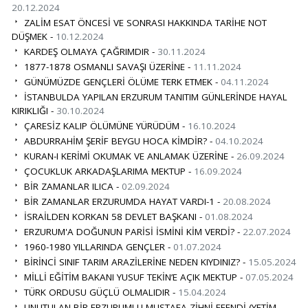
20.12.2024
ZALİM ESAT ÖNCESİ VE SONRASI HAKKINDA TARİHE NOT
DÜŞMEK -
10.12.2024
KARDEŞ OLMAYA ÇAĞRIMDIR -
30.11.2024
1877-1878 OSMANLI SAVAŞI ÜZERİNE -
11.11.2024
GÜNÜMÜZDE GENÇLERİ ÖLÜME TERK ETMEK -
04.11.2024
İSTANBULDA YAPILAN ERZURUM TANITIM GÜNLERİNDE HAYAL
KIRIKLIĞI -
30.10.2024
ÇARESİZ KALIP ÖLÜMÜNE YÜRÜDÜM -
16.10.2024
ABDURRAHİM ŞERİF BEYGU HOCA KİMDİR? -
04.10.2024
KURAN-I KERİMİ OKUMAK VE ANLAMAK ÜZERİNE -
26.09.2024
ÇOCUKLUK ARKADAŞLARIMA MEKTUP -
16.09.2024
BİR ZAMANLAR ILICA -
02.09.2024
BİR ZAMANLAR ERZURUMDA HAYAT VARDI-1 -
20.08.2024
İSRAİLDEN KORKAN 58 DEVLET BAŞKANI -
01.08.2024
ERZURUM'A DOĞUNUN PARİSİ İSMİNİ KİM VERDİ? -
22.07.2024
1960-1980 YILLARINDA GENÇLER -
01.07.2024
BİRİNCİ SINIF TARIM ARAZİLERİNE NEDEN KIYDINIZ? -
15.05.2024
MİLLİ EĞİTİM BAKANI YUSUF TEKİN’E AÇIK MEKTUP -
07.05.2024
TÜRK ORDUSU GÜÇLÜ OLMALIDIR -
15.04.2024
UNUTULAN BİR ERZURUMLU MUSTAFA ZİHNİ EFENDİ (YETİM