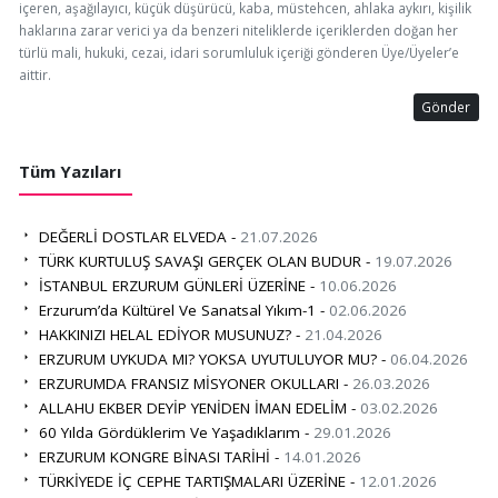
içeren, aşağılayıcı, küçük düşürücü, kaba, müstehcen, ahlaka aykırı, kişilik
haklarına zarar verici ya da benzeri niteliklerde içeriklerden doğan her
türlü mali, hukuki, cezai, idari sorumluluk içeriği gönderen Üye/Üyeler’e
aittir.
Gönder
Tüm Yazıları
DEĞERLİ DOSTLAR ELVEDA -
21.07.2026
TÜRK KURTULUŞ SAVAŞI GERÇEK OLAN BUDUR -
19.07.2026
İSTANBUL ERZURUM GÜNLERİ ÜZERİNE -
10.06.2026
Erzurum’da Kültürel Ve Sanatsal Yıkım-1 -
02.06.2026
HAKKINIZI HELAL EDİYOR MUSUNUZ? -
21.04.2026
ERZURUM UYKUDA MI? YOKSA UYUTULUYOR MU? -
06.04.2026
ERZURUMDA FRANSIZ MİSYONER OKULLARI -
26.03.2026
ALLAHU EKBER DEYİP YENİDEN İMAN EDELİM -
03.02.2026
60 Yılda Gördüklerim Ve Yaşadıklarım -
29.01.2026
ERZURUM KONGRE BİNASI TARİHİ -
14.01.2026
TÜRKİYEDE İÇ CEPHE TARTIŞMALARI ÜZERİNE -
12.01.2026