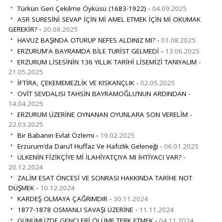
Türkün Geri Çekilme Öyküsü (1683-1922) -
04.09.2025
ASR SURESİNİ SEVAP İÇİN Mİ AMEL ETMEK İÇİN Mİ OKUMAK
GEREKİR? -
20.08.2025
HAVUZ BAŞINDA OTURUP NEFES ALDINIZ MI? -
01.08.2025
ERZURUM'A BAYRAMDA BİLE TURİST GELMEDİ -
13.06.2025
ERZURUM LİSESİNİN 136 YILLIK TARİHİ LİSEMİZİ TANIYALIM -
21.05.2025
İFTİRA, ÇEKEMEMEZLİK VE KISKANÇLIK -
02.05.2025
OVİT SEVDALISI TAHSİN BAYRAMOĞLU’NUN ARDINDAN -
14.04.2025
ERZURUM ÜZERİNE OYNANAN OYUNLARA SON VERELİM -
22.03.2025
Bir Babanın Evlat Özlemi -
19.02.2025
Erzurum’da Daru’l Huffaz Ve Hafızlık Geleneği -
06.01.2025
ÜLKENİN FİZİKÇİYE Mİ İLAHİYATÇIYA MI İHTİYACI VAR? -
20.12.2024
ZALİM ESAT ÖNCESİ VE SONRASI HAKKINDA TARİHE NOT
DÜŞMEK -
10.12.2024
KARDEŞ OLMAYA ÇAĞRIMDIR -
30.11.2024
1877-1878 OSMANLI SAVAŞI ÜZERİNE -
11.11.2024
GÜNÜMÜZDE GENÇLERİ ÖLÜME TERK ETMEK -
04.11.2024