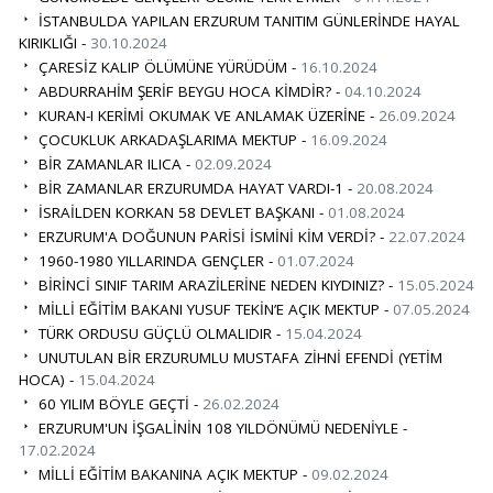
İSTANBULDA YAPILAN ERZURUM TANITIM GÜNLERİNDE HAYAL
KIRIKLIĞI -
30.10.2024
ÇARESİZ KALIP ÖLÜMÜNE YÜRÜDÜM -
16.10.2024
ABDURRAHİM ŞERİF BEYGU HOCA KİMDİR? -
04.10.2024
KURAN-I KERİMİ OKUMAK VE ANLAMAK ÜZERİNE -
26.09.2024
ÇOCUKLUK ARKADAŞLARIMA MEKTUP -
16.09.2024
BİR ZAMANLAR ILICA -
02.09.2024
BİR ZAMANLAR ERZURUMDA HAYAT VARDI-1 -
20.08.2024
İSRAİLDEN KORKAN 58 DEVLET BAŞKANI -
01.08.2024
ERZURUM'A DOĞUNUN PARİSİ İSMİNİ KİM VERDİ? -
22.07.2024
1960-1980 YILLARINDA GENÇLER -
01.07.2024
BİRİNCİ SINIF TARIM ARAZİLERİNE NEDEN KIYDINIZ? -
15.05.2024
MİLLİ EĞİTİM BAKANI YUSUF TEKİN’E AÇIK MEKTUP -
07.05.2024
TÜRK ORDUSU GÜÇLÜ OLMALIDIR -
15.04.2024
UNUTULAN BİR ERZURUMLU MUSTAFA ZİHNİ EFENDİ (YETİM
HOCA) -
15.04.2024
60 YILIM BÖYLE GEÇTİ -
26.02.2024
ERZURUM'UN İŞGALİNİN 108 YILDÖNÜMÜ NEDENİYLE -
17.02.2024
MİLLİ EĞİTİM BAKANINA AÇIK MEKTUP -
09.02.2024