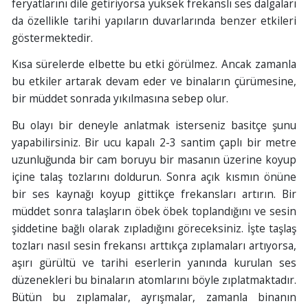
feryatlarını dile getiriyorsa yüksek frekanslı ses dalgaları
da özellikle tarihi yapıların duvarlarında benzer etkileri
göstermektedir.
Kısa sürelerde elbette bu etki görülmez. Ancak zamanla
bu etkiler artarak devam eder ve binaların çürümesine,
bir müddet sonrada yıkılmasına sebep olur.
Bu olayı bir deneyle anlatmak isterseniz basitçe şunu
yapabilirsiniz. Bir ucu kapalı 2-3 santim çaplı bir metre
uzunluğunda bir cam boruyu bir masanın üzerine koyup
içine talaş tozlarını doldurun. Sonra açık kısmın önüne
bir ses kaynağı koyup gittikçe frekansları artırın. Bir
müddet sonra talaşların öbek öbek toplandığını ve sesin
şiddetine bağlı olarak zıpladığını göreceksiniz. İşte taşlaş
tozları nasıl sesin frekansı arttıkça zıplamaları artıyorsa,
aşırı gürültü ve tarihi eserlerin yanında kurulan ses
düzenekleri bu binaların atomlarını böyle zıplatmaktadır.
Bütün bu zıplamalar, ayrışmalar, zamanla binanın