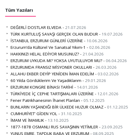
Tüm Yazıları
DEĞERLİ DOSTLAR ELVEDA -
21.07.2026
TÜRK KURTULUŞ SAVAŞI GERÇEK OLAN BUDUR -
19.07.2026
İSTANBUL ERZURUM GÜNLERİ ÜZERİNE -
10.06.2026
Erzurum’da Kültürel Ve Sanatsal Yıkım-1 -
02.06.2026
HAKKINIZI HELAL EDİYOR MUSUNUZ? -
21.04.2026
ERZURUM UYKUDA MI? YOKSA UYUTULUYOR MU? -
06.04.2026
ERZURUMDA FRANSIZ MİSYONER OKULLARI -
26.03.2026
ALLAHU EKBER DEYİP YENİDEN İMAN EDELİM -
03.02.2026
60 Yılda Gördüklerim Ve Yaşadıklarım -
29.01.2026
ERZURUM KONGRE BİNASI TARİHİ -
14.01.2026
TÜRKİYEDE İÇ CEPHE TARTIŞMALARI ÜZERİNE -
12.01.2026
Fener Patrikhanesinin İhanet Planları -
05.12.2025
BUNLARIN YAŞANDIĞI BİR ÜLKEDE HUZUR OLMAZ -
01.12.2025
CUMHURİYET’ GİDEN YOL -
31.10.2025
İMAM VE İMAMLIK -
13.10.2025
1877-1878 OSMANLI RUS SAVAŞININ YETİMLER -
23.09.2025
YUNUS EMRE, TAPDUK BABA VE ERZURUM -
08.09.2025