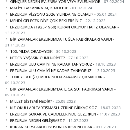
GENÇLER NEDEN EVLENEMİYOR VEYA EVLENMİYOR -
07.02.2024
MALİYE BAKANINA AÇIK MEKTUP -
01.02.2024
ERZURUM VİZYONU 2026 YILINDA NE OLMALI? -
05.01.2024
MEHDİ GELECEK DİYE ÇOK BEKLERSİNİZ -
22.12.2023
ERZURUMDA (1925-1960) KURAN OKUYUP HAFIZ OLANLAR -
13.12.2023
BİR ZAMANLAR ERZURUMDA TUĞLA FABRİKALARI VARDI -
21.11.2023
100. YILDA ORADAYDIK -
30.10.2023
NEDEN YAŞASIN CUMHURİYET? -
27.10.2023
ERZURUM ULU CAMİ’Yİ NE KADAR TANIYORUZ -
18.10.2023
ERZURUM ULU CAMİYİ NE KADAR TANIYORUZ -
13.10.2023
TÜRKİYE ATEŞ ÇEMBERİNDEN ZARARSIZ ÇIKMALIDIR -
09.10.2023
BİR ZAMANLAR ERZURUM'DA ILICA SÜT FABRİKASI VARDI -
09.10.2023
MİLLET SİSTEMİ NEDİR? -
25.09.2023
KIZ OKULLARI TARTIŞMASI ÜZERİNE BİRKAÇ SÖZ -
18.07.2023
ERZURUM SOKAK VE CADDELERİNDE GEZERKEN -
11.07.2023
ERZURUM NEDEN GELİŞEMEZ ? -
11.07.2023
KUR'AN KURSLARI KONUSUNDA KISA NOTLAR -
01.07.2023