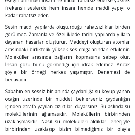
eşeğin anırması insanı ne kadar rahatsız ederse yüksek
frekanslı seslerde hem insanı hemde maddi yapıyı o
kadar rahatsız eder.
Sesin maddi yapılarda oluşturduğu rahatsızlıklar birden
görülmez. Zamanla ve özelliklede tarihi yapılarda yıllara
dayanan hasarlar oluşturur. Maddeyi oluşturan atomlar
arasındaki birliktelik yüksek ses dalgalarından etkilenir.
Moleküller arasında bağların kopmasına sebep olur.
İnsan gözü bunu görmediği için idrak edemez. Ancak
şöyle bir örneği herkes yaşamıştır. Denemesi de
bedavadır.
Sabahın en sessiz bir anında çaydanlığa su koyup yanan
ocağın üzerinde bir müddet beklerseniz çaydanlığın
içinden etrafa yayılan cızırtıları duyarsınız. Bu aslında su
moleküllerinin ağlamasıdır. Moleküllerin birbirinden
uzaklaşmasıdır. Nasıl su molekülleri aldıkları enerjiyle
birbirinden uzaklaşıp bizim bilmediğimiz bir olayla