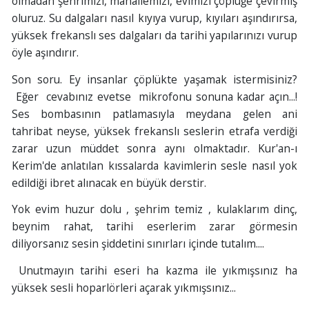
olmadan şehrimizi, mahallemizi, evimizi çöplüğe çevirmiş
oluruz. Su dalgaları nasıl kıyıya vurup, kıyıları aşındırırsa,
yüksek frekanslı ses dalgaları da tarihi yapılarınızı vurup
öyle aşındırır.
Son soru. Ey insanlar çöplükte yaşamak istermisiniz?
Eğer cevabınız evetse mikrofonu sonuna kadar açın...!
Ses bombasının patlamasıyla meydana gelen ani
tahribat neyse, yüksek frekanslı seslerin etrafa verdiği
zarar uzun müddet sonra aynı olmaktadır. Kur'an-ı
Kerim'de anlatılan kıssalarda kavimlerin sesle nasıl yok
edildiği ibret alınacak en büyük derstir.
Yok evim huzur dolu , şehrim temiz , kulaklarım dinç,
beynim rahat, tarihi eserlerim zarar görmesin
diliyorsanız sesin şiddetini sınırları içinde tutalım....
Unutmayın tarihi eseri ha kazma ile yıkmışsınız ha
yüksek sesli hoparlörleri açarak yıkmışsınız...