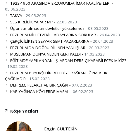
1923-1950 ARASINDA ERZURUMDA İMAR FAALİYETLERİ -
05.06.2023
TAKVA -
29.05.2023
SES KİRLİLİK YAPAR MI? -
22.05.2023
Üç unsur olmadan devletler yükselemez -
08.05.2023
ERZURUM MİLLETVEKİLİ ADAYLARINA SORULAR -
26.04.2023
ÇERÇİCİLİKTEN SEYYAR SEMT PAZARLARINA -
20.04.2023
ERZURUM'DA DOĞRU BİLİNEN YANLIŞLAR -
20.03.2023
MÜSLÜMAN DÜNYA NEDEN GERİ KALDI -
14.03.2023
EĞİTİMDE YAPILAN YANLIŞLARDAN DERS ÇIKARABİLECEK MİYİZ?
-
19.02.2023
ERZURUM BÜYÜKŞEHİR BELEDİYE BAŞKANLIĞINA AÇIK
ÇAĞRIMDIR -
15.02.2023
DEPREM, FELAKET VE BİR ÇAĞRI -
07.02.2023
KAR YAĞINCA KÖYLERDE MASAL -
06.02.2023
Köşe Yazıları
Engin GÜLTEKİN