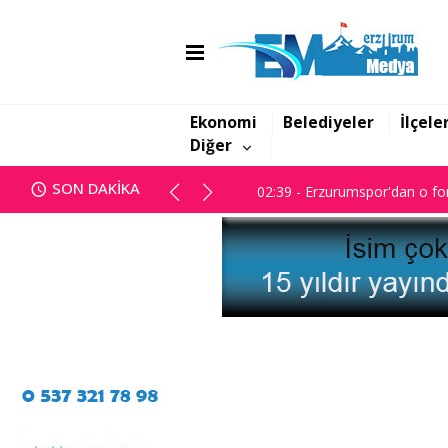
01:47 - Erzurum BB Meclisi ka
02:39 - Erzurumspor'dan o for
Ekonomi
Belediyeler
İlçele
Diğer
01:47 - Erzurum BB Meclisi ka
SON DAKİKA
02:39 - Erzurumspor'dan o for