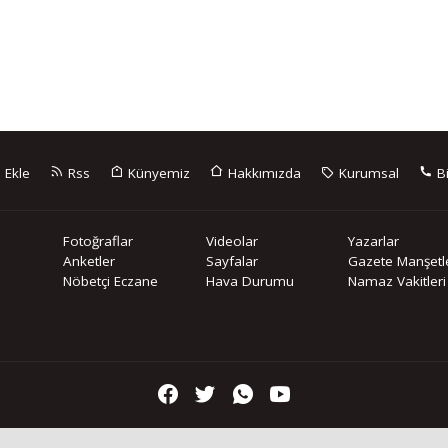
 Ekle
Rss
Künyemiz
Hakkımızda
Kurumsal
Bi
Fotoğraflar
Videolar
Yazarlar
Anketler
Sayfalar
Gazete Manşetle
Nöbetçi Eczane
Hava Durumu
Namaz Vakitleri
içeriklerin tüm hakları saklı tutulmaktadır, izinsiz içerikler kullanılam