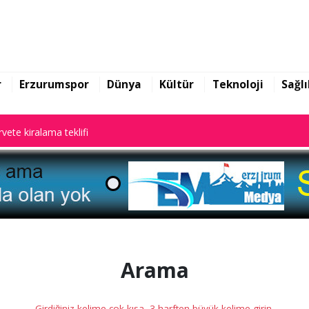
rarları ile gündem oldu
vete kiralama teklifi
r
Erzurumspor
Dünya
Kültür
Teknoloji
Sağlı
rarları ile gündem oldu
vete kiralama teklifi
Arama
Girdiğiniz kelime çok kısa, 3 harften büyük kelime girin.