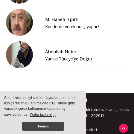
M. Hanefi İspirli
Kentlerde yürek ne iş yapar?
Abdullah Nehir
Yarınki Türkiye'ye Doğru
Sitemizden en iyi şekilde faydalanabilmeniz
için çerezler kullanılmaktadır. Bu siteye giriş
yaparak çerez kullanımını kabul etmiş
Sitemizde bulunan içeriklerin tüm hakları saklı tutulmaktadır, izinsiz
sayılıyorsunuz.
Daha fazla bilgi
içerikler kullanılamaz. Copyright 2020©
Tamam
Haber Yazılımı:
Haber Sistemleri