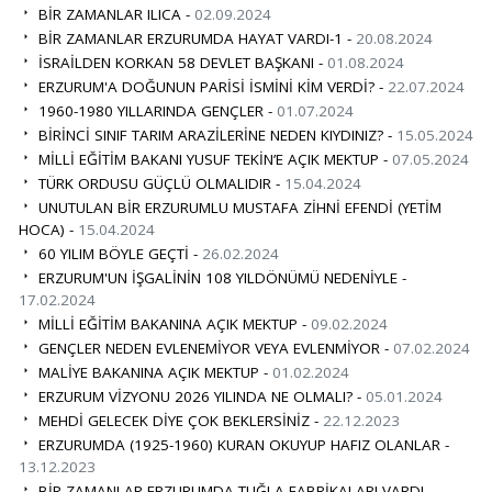
BİR ZAMANLAR ILICA -
02.09.2024
BİR ZAMANLAR ERZURUMDA HAYAT VARDI-1 -
20.08.2024
İSRAİLDEN KORKAN 58 DEVLET BAŞKANI -
01.08.2024
ERZURUM'A DOĞUNUN PARİSİ İSMİNİ KİM VERDİ? -
22.07.2024
1960-1980 YILLARINDA GENÇLER -
01.07.2024
BİRİNCİ SINIF TARIM ARAZİLERİNE NEDEN KIYDINIZ? -
15.05.2024
MİLLİ EĞİTİM BAKANI YUSUF TEKİN’E AÇIK MEKTUP -
07.05.2024
TÜRK ORDUSU GÜÇLÜ OLMALIDIR -
15.04.2024
UNUTULAN BİR ERZURUMLU MUSTAFA ZİHNİ EFENDİ (YETİM
HOCA) -
15.04.2024
60 YILIM BÖYLE GEÇTİ -
26.02.2024
ERZURUM'UN İŞGALİNİN 108 YILDÖNÜMÜ NEDENİYLE -
17.02.2024
MİLLİ EĞİTİM BAKANINA AÇIK MEKTUP -
09.02.2024
GENÇLER NEDEN EVLENEMİYOR VEYA EVLENMİYOR -
07.02.2024
MALİYE BAKANINA AÇIK MEKTUP -
01.02.2024
ERZURUM VİZYONU 2026 YILINDA NE OLMALI? -
05.01.2024
MEHDİ GELECEK DİYE ÇOK BEKLERSİNİZ -
22.12.2023
ERZURUMDA (1925-1960) KURAN OKUYUP HAFIZ OLANLAR -
13.12.2023
BİR ZAMANLAR ERZURUMDA TUĞLA FABRİKALARI VARDI -