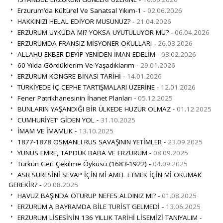
Erzurum’da Kültürel Ve Sanatsal Yıkım-1 -
02.06.2026
HAKKINIZI HELAL EDİYOR MUSUNUZ? -
21.04.2026
ERZURUM UYKUDA MI? YOKSA UYUTULUYOR MU? -
06.04.2026
ERZURUMDA FRANSIZ MİSYONER OKULLARI -
26.03.2026
ALLAHU EKBER DEYİP YENİDEN İMAN EDELİM -
03.02.2026
60 Yılda Gördüklerim Ve Yaşadıklarım -
29.01.2026
ERZURUM KONGRE BİNASI TARİHİ -
14.01.2026
TÜRKİYEDE İÇ CEPHE TARTIŞMALARI ÜZERİNE -
12.01.2026
Fener Patrikhanesinin İhanet Planları -
05.12.2025
BUNLARIN YAŞANDIĞI BİR ÜLKEDE HUZUR OLMAZ -
01.12.2025
CUMHURİYET’ GİDEN YOL -
31.10.2025
İMAM VE İMAMLIK -
13.10.2025
1877-1878 OSMANLI RUS SAVAŞININ YETİMLER -
23.09.2025
YUNUS EMRE, TAPDUK BABA VE ERZURUM -
08.09.2025
Türkün Geri Çekilme Öyküsü (1683-1922) -
04.09.2025
ASR SURESİNİ SEVAP İÇİN Mİ AMEL ETMEK İÇİN Mİ OKUMAK
GEREKİR? -
20.08.2025
HAVUZ BAŞINDA OTURUP NEFES ALDINIZ MI? -
01.08.2025
ERZURUM'A BAYRAMDA BİLE TURİST GELMEDİ -
13.06.2025
ERZURUM LİSESİNİN 136 YILLIK TARİHİ LİSEMİZİ TANIYALIM -