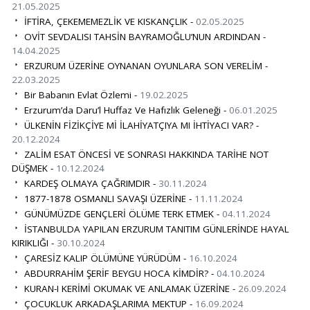
21.05.2025
İFTİRA, ÇEKEMEMEZLİK VE KISKANÇLIK -
02.05.2025
OVİT SEVDALISI TAHSİN BAYRAMOĞLU’NUN ARDINDAN -
14.04.2025
ERZURUM ÜZERİNE OYNANAN OYUNLARA SON VERELİM -
22.03.2025
Bir Babanın Evlat Özlemi -
19.02.2025
Erzurum’da Daru’l Huffaz Ve Hafızlık Geleneği -
06.01.2025
ÜLKENİN FİZİKÇİYE Mİ İLAHİYATÇIYA MI İHTİYACI VAR? -
20.12.2024
ZALİM ESAT ÖNCESİ VE SONRASI HAKKINDA TARİHE NOT
DÜŞMEK -
10.12.2024
KARDEŞ OLMAYA ÇAĞRIMDIR -
30.11.2024
1877-1878 OSMANLI SAVAŞI ÜZERİNE -
11.11.2024
GÜNÜMÜZDE GENÇLERİ ÖLÜME TERK ETMEK -
04.11.2024
İSTANBULDA YAPILAN ERZURUM TANITIM GÜNLERİNDE HAYAL
KIRIKLIĞI -
30.10.2024
ÇARESİZ KALIP ÖLÜMÜNE YÜRÜDÜM -
16.10.2024
ABDURRAHİM ŞERİF BEYGU HOCA KİMDİR? -
04.10.2024
KURAN-I KERİMİ OKUMAK VE ANLAMAK ÜZERİNE -
26.09.2024
ÇOCUKLUK ARKADAŞLARIMA MEKTUP -
16.09.2024