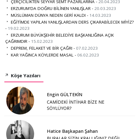
ÇERÇİCİLİKTEN SEYYAR SEMT PAZARLARINA -
20.04.2023
ERZURUM'DA DOĞRU BİLİNEN YANLIŞLAR -
20.03.2023
MÜSLÜMAN DÜNYA NEDEN GERİ KALDI -
14.03.2023
EĞİTİMDE YAPILAN YANLIŞLARDAN DERS ÇIKARABİLECEK MİYİZ?
-
19.02.2023
ERZURUM BÜYÜKŞEHİR BELEDİYE BAŞKANLIĞINA AÇIK
ÇAĞRIMDIR -
15.02.2023
DEPREM, FELAKET VE BİR ÇAĞRI -
07.02.2023
KAR YAĞINCA KÖYLERDE MASAL -
06.02.2023
Köşe Yazıları
Engin GÜLTEKİN
CAMİDEKİ İNTİHAR BİZE NE
SÖYLÜYOR?
Hatice Başkapan Şahan
BURALAR SİZİN KRALLIĞINIZ DEĞİL