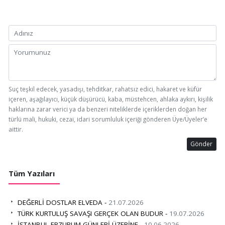
Suç teşkil edecek, yasadışı, tehditkar, rahatsız edici, hakaret ve küfür
içeren, aşağılayıcı, küçük düşürücü, kaba, müstehcen, ahlaka aykırı, kişilik
haklarına zarar verici ya da benzeri niteliklerde içeriklerden doğan her
türlü mali, hukuki, cezai, idari sorumluluk içeriği gönderen Üye/Üyeler’e
aittir.
Gönder
Tüm Yazıları
DEĞERLİ DOSTLAR ELVEDA -
21.07.2026
TÜRK KURTULUŞ SAVAŞI GERÇEK OLAN BUDUR -
19.07.2026
İSTANBUL ERZURUM GÜNLERİ ÜZERİNE -
10.06.2026