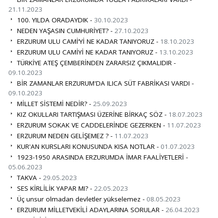
21.11.2023
100. YILDA ORADAYDIK -
30.10.2023
NEDEN YAŞASIN CUMHURİYET? -
27.10.2023
ERZURUM ULU CAMİ’Yİ NE KADAR TANIYORUZ -
18.10.2023
ERZURUM ULU CAMİYİ NE KADAR TANIYORUZ -
13.10.2023
TÜRKİYE ATEŞ ÇEMBERİNDEN ZARARSIZ ÇIKMALIDIR -
09.10.2023
BİR ZAMANLAR ERZURUM'DA ILICA SÜT FABRİKASI VARDI -
09.10.2023
MİLLET SİSTEMİ NEDİR? -
25.09.2023
KIZ OKULLARI TARTIŞMASI ÜZERİNE BİRKAÇ SÖZ -
18.07.2023
ERZURUM SOKAK VE CADDELERİNDE GEZERKEN -
11.07.2023
ERZURUM NEDEN GELİŞEMEZ ? -
11.07.2023
KUR'AN KURSLARI KONUSUNDA KISA NOTLAR -
01.07.2023
1923-1950 ARASINDA ERZURUMDA İMAR FAALİYETLERİ -
05.06.2023
TAKVA -
29.05.2023
SES KİRLİLİK YAPAR MI? -
22.05.2023
Üç unsur olmadan devletler yükselemez -
08.05.2023
ERZURUM MİLLETVEKİLİ ADAYLARINA SORULAR -
26.04.2023