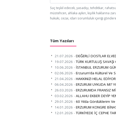
Suç teşkil edecek, yasadışı, tehditkar, rahatsı
müstehcen, ahlaka aykırı, kişilik haklarına zar
hukuki, cezai, idari sorumluluk içeriği göndere
Tüm Yazıları
21.07.2026 -
DEĞERLİ DOSTLAR ELVE
19.07.2026 -
TÜRK KURTULUŞ SAVAŞI
10.06.2026 -
İSTANBUL ERZURUM GÜN
02.06.2026 -
Erzurum’da Kültürel Ve S
21.04.2026 -
HAKKINIZI HELAL EDİYO
06.04.2026 -
ERZURUM UYKUDA MI? Y
26.03.2026 -
ERZURUMDA FRANSIZ Mİ
03.02.2026 -
ALLAHU EKBER DEYİP YE
29.01.2026 -
60 Yılda Gördüklerim Ve
14.01.2026 -
ERZURUM KONGRE BİNAS
12.01.2026 -
TÜRKİYEDE İÇ CEPHE TAR