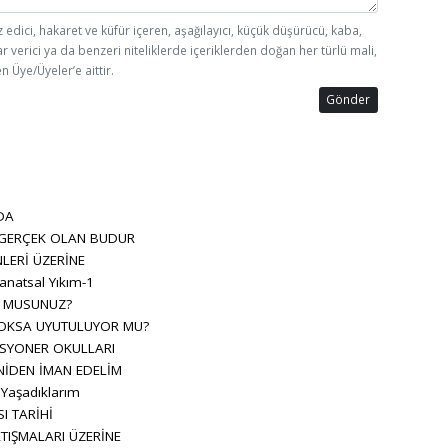
z edici, hakaret ve küfür içeren, aşağılayıcı, küçük düşürücü, kaba,
ar verici ya da benzeri niteliklerde içeriklerden doğan her türlü mali,
n Üye/Üyeler’e aittir.
Gönder
DA
 GERÇEK OLAN BUDUR
LERİ ÜZERİNE
anatsal Yıkım-1
R MUSUNUZ?
OKSA UYUTULUYOR MU?
SYONER OKULLARI
NİDEN İMAN EDELİM
 Yaşadıklarım
I TARİHİ
TIŞMALARI ÜZERİNE