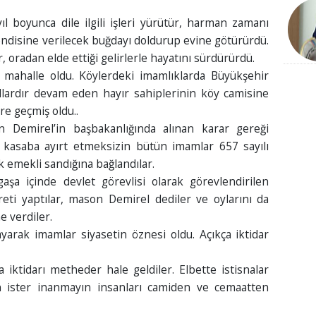
l boyunca dile ilgili işleri yürütür, harman zamanı
endisine verilecek buğdayı doldurup evine götürürdü.
, oradan elde ettiği gelirlerle hayatını sürdürürdü.
 mahalle oldu. Köylerdeki imamlıklarda Büyükşehir
ıllardır devam eden hayır sahiplerinin köy camisine
re geçmiş oldu..
 Demirel’in başbakanlığında alınan karar gereği
y, kasaba ayırt etmeksizin bütün imamlar 657 sayılı
 emekli sandığına bağlandılar.
gaşa içinde devlet görevlisi olarak görevlendirilen
eti yaptılar, mason Demirel dediler ve oylarını da
e verdiler.
yarak imamlar siyasetin öznesi oldu. Açıkça iktidar
tidarı metheder hale geldiler. Elbette istisnalar
n ister inanmayın insanları camiden ve cemaatten