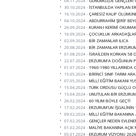
04.11.2024 -
GÜNÜMÜZDE GENÇLERİ Ö
30.10.2024 -
İSTANBULDA YAPILAN ER
16.10.2024 -
ÇARESİZ KALIP ÖLÜMÜN
04.10.2024 -
ABDURRAHİM ŞERİF BEY
26.09.2024 -
KURAN-I KERİMİ OKUMAK
16.09.2024 -
ÇOCUKLUK ARKADAŞLAR
02.09.2024 -
BİR ZAMANLAR ILICA
20.08.2024 -
BİR ZAMANLAR ERZURUM
01.08.2024 -
İSRAİLDEN KORKAN 58 D
22.07.2024 -
ERZURUM'A DOĞUNUN PAR
01.07.2024 -
1960-1980 YILLARINDA 
15.05.2024 -
BİRİNCİ SINIF TARIM ARA
07.05.2024 -
MİLLİ EĞİTİM BAKANI YU
15.04.2024 -
TÜRK ORDUSU GÜÇLÜ O
15.04.2024 -
UNUTULAN BİR ERZURUML
26.02.2024 -
60 YILIM BÖYLE GEÇTİ
17.02.2024 -
ERZURUM'UN İŞGALİNİN 
09.02.2024 -
MİLLİ EĞİTİM BAKANINA
07.02.2024 -
GENÇLER NEDEN EVLENE
01.02.2024 -
MALİYE BAKANINA AÇIK
05.01.2024 -
ERZURUM VİZYONU 2026 