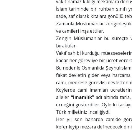
vakit namaz kıldığı mekânlara dönüş
İslam tarihinde bir ruhban sınıfı
sade, saf olarak kıtalara gönüllü tebliğ
Zamanla Müslümanlar zenginleştile
ve camileri inşa ettiler.
Zengin Müslümanlar bu süreçte vak
bıraktılar.
Vakıf sahibi kurduğu müesseselerin 
kadar her görevliye bir ücret verere
Bu nedenle Osmanlıda Şeyhülislam ve
fakat devletin gider veya harcama
cami, medrese görevlisi devletten m
Köylerde cami imamları ücretlerin
aileler
“imamlık”
adı altında tarla
örneğini gösterdiler. Öyle ki tarlayı
Türk milletiniz inceliğiydi.
Her yıl son baharda camide görev
kefenleyip mezara defnedecek dini bi