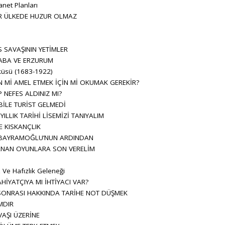
net Planları
İR ÜLKEDE HUZUR OLMAZ
L
 SAVAŞININ YETİMLER
ABA VE ERZURUM
küsü (1683-1922)
N Mİ AMEL ETMEK İÇİN Mİ OKUMAK GEREKİR?
NEFES ALDINIZ MI?
İLE TURİST GELMEDİ
ILLIK TARİHİ LİSEMİZİ TANIYALIM
E KISKANÇLIK
N BAYRAMOĞLU’NUN ARDINDAN
NAN OYUNLARA SON VERELİM
i
 Ve Hafızlık Geleneği
AHİYATÇIYA MI İHTİYACI VAR?
SONRASI HAKKINDA TARİHE NOT DÜŞMEK
MDIR
AŞI ÜZERİNE