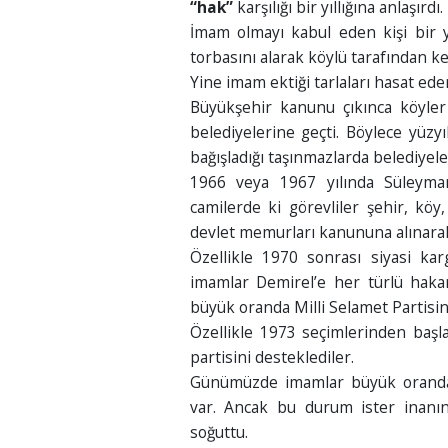
“hak”
karşılığı bir yıllığına anlaşırdı.
İmam olmayı kabul eden kişi bir yı
torbasını alarak köylü tarafından k
Yine imam ektiği tarlaları hasat eder
Büyükşehir kanunu çıkınca köyler
belediyelerine geçti. Böylece yüzy
bağışladığı taşınmazlarda belediyele
1966 veya 1967 yılında Süleyman
camilerde ki görevliler şehir, kö
devlet memurları kanununa alınarak
Özellikle 1970 sonrası siyasi kar
imamlar Demirel’e her türlü hakar
büyük oranda Milli Selamet Partisin
Özellikle 1973 seçimlerinden başla
partisini desteklediler.
Günümüzde imamlar büyük oranda ik
var. Ancak bu durum ister inanı
soğuttu.