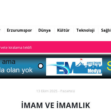
rarları ile gündem oldu
vete kiralama teklifi
r
Erzurumspor
Dünya
Kültür
Teknoloji
Sağlı
rarları ile gündem oldu
vete kiralama teklifi
13 Ekim 2025 - Pazartesi
İMAM VE İMAMLIK