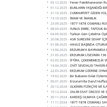
05.12.2025 -
Fener Patrikhanesinin İha
01.12.2025 -
BUNLARIN YAŞANDIĞI B
31.10.2025 -
CUMHURİYET’ GİDEN YO
13.10.2025 -
İMAM VE İMAMLIK
23.09.2025 -
1877-1878 OSMANLI RUS
08.09.2025 -
YUNUS EMRE, TAPDUK B
04.09.2025 -
Türkün Geri Çekilme Öy
20.08.2025 -
ASR SURESİNİ SEVAP İÇİ
01.08.2025 -
HAVUZ BAŞINDA OTURUP 
13.06.2025 -
ERZURUM'A BAYRAMDA B
21.05.2025 -
ERZURUM LİSESİNİN 136 Y
02.05.2025 -
İFTİRA, ÇEKEMEMEZLİK V
14.04.2025 -
OVİT SEVDALISI TAHSİ
22.03.2025 -
ERZURUM ÜZERİNE OYNA
19.02.2025 -
Bir Babanın Evlat Özlem
06.01.2025 -
Erzurum’da Daru’l Huffaz
20.12.2024 -
ÜLKENİN FİZİKÇİYE Mİ İL
10.12.2024 -
ZALİM ESAT ÖNCESİ VE 
30.11.2024 -
KARDEŞ OLMAYA ÇAĞRI
11.11.2024 -
1877-1878 OSMANLI SAV