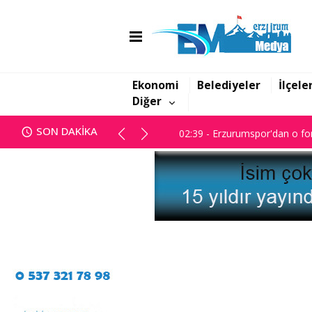
01:47 - Erzurum BB Meclisi ka
02:39 - Erzurumspor'dan o for
Ekonomi
Belediyeler
İlçele
Diğer
01:47 - Erzurum BB Meclisi ka
SON DAKİKA
02:39 - Erzurumspor'dan o for