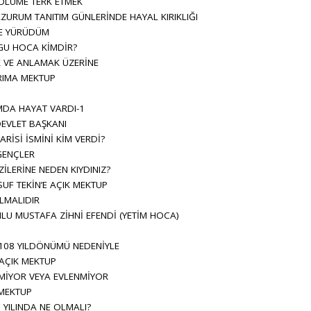
LÜME TERK ETMEK
ZURUM TANITIM GÜNLERİNDE HAYAL KIRIKLIĞI
E YÜRÜDÜM
GU HOCA KİMDİR?
 VE ANLAMAK ÜZERİNE
IMA MEKTUP
DA HAYAT VARDI-1
EVLET BAŞKANI
İSİ İSMİNİ KİM VERDİ?
GENÇLER
ZİLERİNE NEDEN KIYDINIZ?
SUF TEKİN’E AÇIK MEKTUP
LMALIDIR
U MUSTAFA ZİHNİ EFENDİ (YETİM HOCA)
108 YILDÖNÜMÜ NEDENİYLE
 AÇIK MEKTUP
MİYOR VEYA EVLENMİYOR
 MEKTUP
YILINDA NE OLMALI?