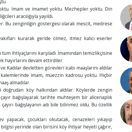
tü.
 yoktu. İmam ve imamet yoktu. Mezhepler yoktu. Din
cileri aracılığıyla yayıldı.
r. Bu zenginliğin göstergesi olarak mescit, medrese
ıfları kurarak geride ölmez, itmez kalıcı eserler
tüm ihtiyaçlarını karşıladı. İmamından temizlikçisine
k hayırlarını devam ettirdiler.
 Kadılar devletten görevleri icabı maaşlarını aldılar
 kalemlerinde imam, müezzin kadrosu yoktu. Hiçbir
aaş almadılar.
i doğrudan köy halkından aldılar. Köylerde zengin
, çayır bağışlayarak tarihte muhteşem bir alicenaplık
, çayırı bağışlayanın adı bile bilinmez oldu. Bu özellik
 yapacak, çocukları okutacak, cenazeleri yıkayıp
lgisi yerinde olan birisini köy ihtiyar heyeti çağırır,