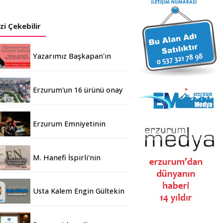
izi Çekebilir
Yazarımız Başkapan'ın
anlamlı yazısı...
Erzurum'un 16 ürünü onay
bekliyor
Erzurum Emniyetinin
Temmuz ayı karnesi
M. Hanefi İspirli'nin
kaleminden...
Erzurum'un 16 ürünü onay bekli
Usta Kalem Engin Gültekin
yazılarına başladı