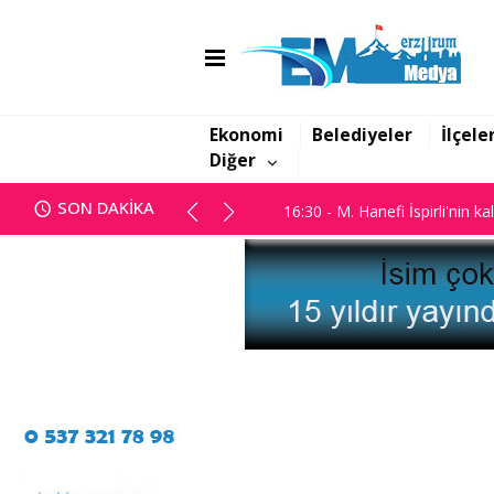
16:06 - Görbil Özcan partisinde
16:30 - M. Hanefi İspirli'nin ka
Ekonomi
Belediyeler
İlçele
Diğer
16:06 - Görbil Özcan partisinde
SON DAKİKA
16:30 - M. Hanefi İspirli'nin ka