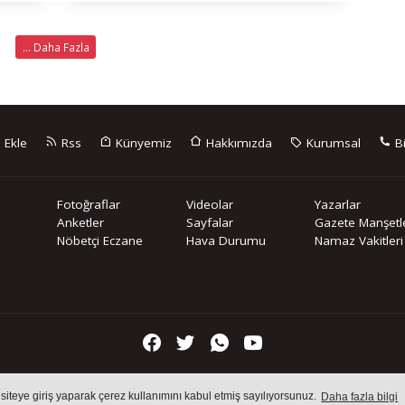
... Daha Fazla
 Ekle
Rss
Künyemiz
Hakkımızda
Kurumsal
Bi
Fotoğraflar
Videolar
Yazarlar
Anketler
Sayfalar
Gazete Manşetle
Nöbetçi Eczane
Hava Durumu
Namaz Vakitleri
içeriklerin tüm hakları saklı tutulmaktadır, izinsiz içerikler kullanılam
 siteye giriş yaparak çerez kullanımını kabul etmiş sayılıyorsunuz.
Daha fazla bilgi