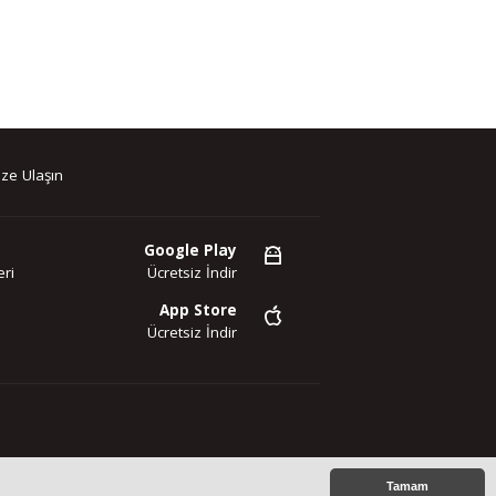
ze Ulaşın
Google Play
ri
Ücretsiz İndir
App Store
Ücretsiz İndir
az. Copyright 2020©
Tamam