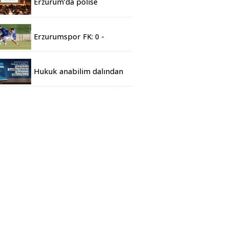
Erzurum’da polise
Finansal Okuryazarlık
semineri
Erzurumspor FK: 0 -
Corendon Alanyaspor: 0
Hukuk anabilim dalından
uluslararası bilimsel
başarı