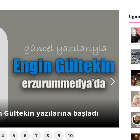
İlgin
 Gültekin yazılarına başladı
4
5
6
7
8
9
10