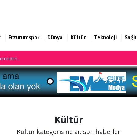
n istifa etti
leminden...
r
Erzurumspor
Dünya
Kültür
Teknoloji
Sağlı
n istifa etti
leminden...
Kültür
Kültür kategorisine ait son haberler