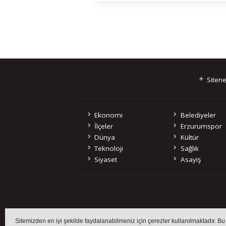
Sitene
Ekonomi
Belediyeler
İlçeler
Erzurumspor
Dünya
Kültür
Teknoloji
Sağlık
Siyaset
Asayiş
Sitemizde bulunan 
Sitemizden en iyi şekilde faydalanabilmeniz için çerezler kullanılmaktadır. Bu