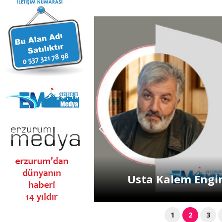
...
Usta Kalem Engin
1
2
3