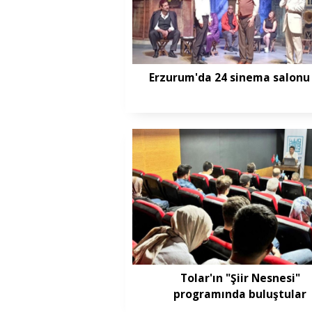
Erzurum'da 24 sinema salonu
Tolar'ın "Şiir Nesnesi"
programında buluştular