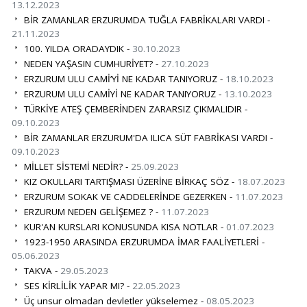
13.12.2023
BİR ZAMANLAR ERZURUMDA TUĞLA FABRİKALARI VARDI -
21.11.2023
100. YILDA ORADAYDIK -
30.10.2023
NEDEN YAŞASIN CUMHURİYET? -
27.10.2023
ERZURUM ULU CAMİ’Yİ NE KADAR TANIYORUZ -
18.10.2023
ERZURUM ULU CAMİYİ NE KADAR TANIYORUZ -
13.10.2023
TÜRKİYE ATEŞ ÇEMBERİNDEN ZARARSIZ ÇIKMALIDIR -
09.10.2023
BİR ZAMANLAR ERZURUM'DA ILICA SÜT FABRİKASI VARDI -
09.10.2023
MİLLET SİSTEMİ NEDİR? -
25.09.2023
KIZ OKULLARI TARTIŞMASI ÜZERİNE BİRKAÇ SÖZ -
18.07.2023
ERZURUM SOKAK VE CADDELERİNDE GEZERKEN -
11.07.2023
ERZURUM NEDEN GELİŞEMEZ ? -
11.07.2023
KUR'AN KURSLARI KONUSUNDA KISA NOTLAR -
01.07.2023
1923-1950 ARASINDA ERZURUMDA İMAR FAALİYETLERİ -
05.06.2023
TAKVA -
29.05.2023
SES KİRLİLİK YAPAR MI? -
22.05.2023
Üç unsur olmadan devletler yükselemez -
08.05.2023