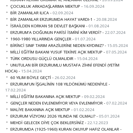
ÇOCUKLUK ARKADAŞLARIMA MEKTUP -
16.09.2024
BİR ZAMANLAR ILICA -
02.09.2024
BİR ZAMANLAR ERZURUMDA HAYAT VARDI-1 -
20.08.2024
İSRAİLDEN KORKAN 58 DEVLET BAŞKANI -
01.08.2024
ERZURUM'A DOĞUNUN PARİSİ İSMİNİ KİM VERDİ? -
22.07.2024
1960-1980 YILLARINDA GENÇLER -
01.07.2024
BİRİNCİ SINIF TARIM ARAZİLERİNE NEDEN KIYDINIZ? -
15.05.2024
MİLLİ EĞİTİM BAKANI YUSUF TEKİN’E AÇIK MEKTUP -
07.05.2024
TÜRK ORDUSU GÜÇLÜ OLMALIDIR -
15.04.2024
UNUTULAN BİR ERZURUMLU MUSTAFA ZİHNİ EFENDİ (YETİM
HOCA) -
15.04.2024
60 YILIM BÖYLE GEÇTİ -
26.02.2024
ERZURUM'UN İŞGALİNİN 108 YILDÖNÜMÜ NEDENİYLE -
17.02.2024
MİLLİ EĞİTİM BAKANINA AÇIK MEKTUP -
09.02.2024
GENÇLER NEDEN EVLENEMİYOR VEYA EVLENMİYOR -
07.02.2024
MALİYE BAKANINA AÇIK MEKTUP -
01.02.2024
ERZURUM VİZYONU 2026 YILINDA NE OLMALI? -
05.01.2024
MEHDİ GELECEK DİYE ÇOK BEKLERSİNİZ -
22.12.2023
ERZURUMDA (1925-1960) KURAN OKUYUP HAFIZ OLANLAR -