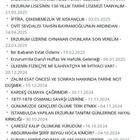
ERZURUM LİSESİNİN 136 YILLIK TARİHİ LİSEMİZİ TANIYALIM -
21.05.2025
İFTİRA, ÇEKEMEMEZLİK VE KISKANÇLIK -
02.05.2025
OVİT SEVDALISI TAHSİN BAYRAMOĞLU’NUN ARDINDAN -
14.04.2025
ERZURUM ÜZERİNE OYNANAN OYUNLARA SON VERELİM -
22.03.2025
Bir Babanın Evlat Özlemi -
19.02.2025
Erzurum’da Daru’l Huffaz Ve Hafızlık Geleneği -
06.01.2025
ÜLKENİN FİZİKÇİYE Mİ İLAHİYATÇIYA MI İHTİYACI VAR? -
20.12.2024
ZALİM ESAT ÖNCESİ VE SONRASI HAKKINDA TARİHE NOT
DÜŞMEK -
10.12.2024
KARDEŞ OLMAYA ÇAĞRIMDIR -
30.11.2024
1877-1878 OSMANLI SAVAŞI ÜZERİNE -
11.11.2024
GÜNÜMÜZDE GENÇLERİ ÖLÜME TERK ETMEK -
04.11.2024
İSTANBULDA YAPILAN ERZURUM TANITIM GÜNLERİNDE HAYAL
KIRIKLIĞI -
30.10.2024
ÇARESİZ KALIP ÖLÜMÜNE YÜRÜDÜM -
16.10.2024
ABDURRAHİM ŞERİF BEYGU HOCA KİMDİR? -
04.10.2024
KURAN-I KERİMİ OKUMAK VE ANLAMAK ÜZERİNE -
26.09.2024