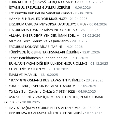
TÜRK KURTULUŞ SAVAŞI GERÇEK OLAN BUDUR -
19.07.2026
İSTANBUL ERZURUM GÜNLERİ ÜZERİNE -
10.06.2026
Erzurum’da Kültürel Ve Sanatsal Yıkım-1 -
02.06.2026
HAKKINIZI HELAL EDİYOR MUSUNUZ? -
21.04.2026
ERZURUM UYKUDA MI? YOKSA UYUTULUYOR MU? -
06.04.2026
ERZURUMDA FRANSIZ MİSYONER OKULLARI -
26.03.2026
ALLAHU EKBER DEYİP YENİDEN İMAN EDELİM -
03.02.2026
60 Yılda Gördüklerim Ve Yaşadıklarım -
29.01.2026
ERZURUM KONGRE BİNASI TARİHİ -
14.01.2026
TÜRKİYEDE İÇ CEPHE TARTIŞMALARI ÜZERİNE -
12.01.2026
Fener Patrikhanesinin İhanet Planları -
05.12.2025
BUNLARIN YAŞANDIĞI BİR ÜLKEDE HUZUR OLMAZ -
01.12.2025
CUMHURİYET’ GİDEN YOL -
31.10.2025
İMAM VE İMAMLIK -
13.10.2025
1877-1878 OSMANLI RUS SAVAŞININ YETİMLER -
23.09.2025
YUNUS EMRE, TAPDUK BABA VE ERZURUM -
08.09.2025
Türkün Geri Çekilme Öyküsü (1683-1922) -
04.09.2025
ASR SURESİNİ SEVAP İÇİN Mİ AMEL ETMEK İÇİN Mİ OKUMAK
GEREKİR? -
20.08.2025
HAVUZ BAŞINDA OTURUP NEFES ALDINIZ MI? -
01.08.2025
ERZURUM'A BAYRAMDA BİLE TURİST GELMEDİ -
13.06.2025