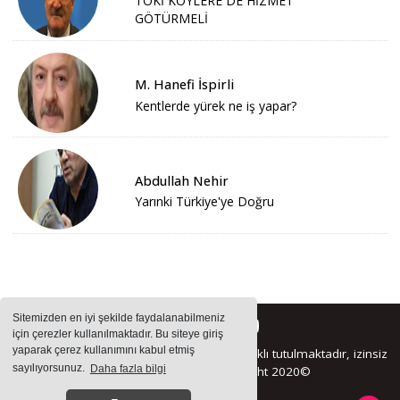
TOKİ KÖYLERE DE HİZMET
GÖTÜRMELİ
M. Hanefi İspirli
Kentlerde yürek ne iş yapar?
Abdullah Nehir
Yarınki Türkiye'ye Doğru
Sitemizden en iyi şekilde faydalanabilmeniz
için çerezler kullanılmaktadır. Bu siteye giriş
yaparak çerez kullanımını kabul etmiş
Sitemizde bulunan içeriklerin tüm hakları saklı tutulmaktadır, izinsiz
sayılıyorsunuz.
Daha fazla bilgi
içerikler kullanılamaz. Copyright 2020©