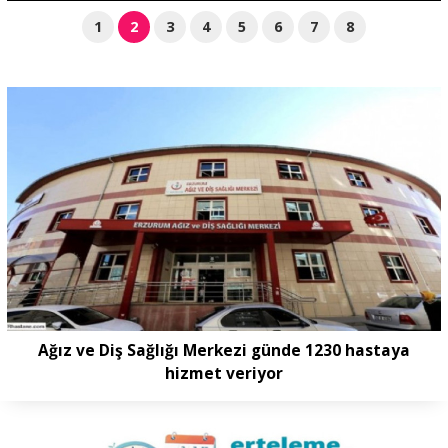
1
2
3
4
5
6
7
8
Ağız ve Diş Sağlığı Merkezi günde 1230 hastaya
hizmet veriyor