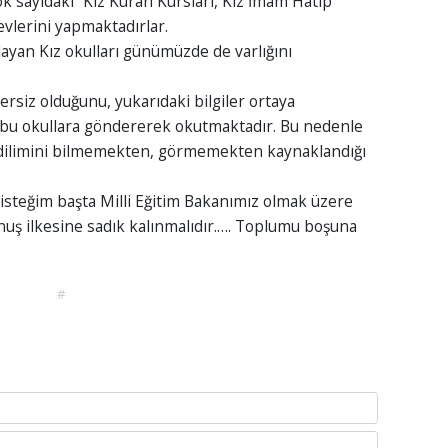
 sayıdaki “Kız Kuran Kursları, Kız İmam Hatip
evlerini yapmaktadırlar.
ayan Kız okulları günümüzde de varlığını
ersiz olduğunu, yukarıdaki bilgiler ortaya
 bu okullara göndererek okutmaktadır. Bu nedenle
n dilimini bilmemekten, görmemekten kaynaklandığı
isteğim başta Milli Eğitim Bakanımız olmak üzere
nuş ilkesine sadık kalınmalıdır.…. Toplumu boşuna
#