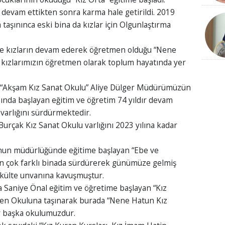
r devam ettikten sonra karma hale getirildi. 2019
 taşınınca eski bina da kızlar için Olgunlaştırma
ece kızların devam ederek öğretmen olduğu “Nene
 kızlarımızın öğretmen olarak toplum hayatında yer
çin “Akşam Kız Sanat Okulu” Aliye Dülger Müdürümüzün
ında başlayan eğitim ve öğretim 74 yıldır devam
arlığını sürdürmektedir.
 Burçak Kız Sanat Okulu varlığını 2023 yılına kadar
nun müdürlüğünde eğitime başlayan “Ebe ve
den çok farklı binada sürdürerek günümüze gelmiş
akülte unvanına kavuşmuştur.
 Saniye Önal eğitim ve öğretime başlayan “Kız
tmen Okuluna taşınarak burada “Nene Hatun Kız
ir başka okulumuzdur.