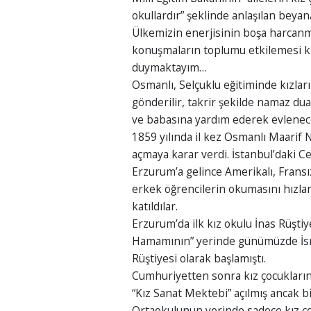
okullardır” şeklinde anlaşılan beyan
Ülkemizin enerjisinin boşa harcanm
konuşmaların toplumu etkilemesi k
duymaktayım…
Osmanlı, Selçuklu eğitiminde kızla
gönderilir, takrir şekilde namaz dua
ve babasına yardım ederek evlenece
1859 yılında il kez Osmanlı Maarif 
açmaya karar verdi. İstanbul’daki Ce
Erzurum’a gelince Amerikalı, Fransı
erkek öğrencilerin okumasını hızl
katıldılar.
Erzurum’da ilk kız okulu İnas Rüşti
Hamamının” yerinde günümüzde İsme
Rüştiyesi olarak başlamıştı.
Cumhuriyetten sonra kız çocukların
“Kız Sanat Mektebi” açılmış ancak bi
Ortaokulunun yerinde sadece kız çoc