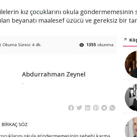
ailelerin kız çocuklarını okula göndermemesinin
ılan beyanatı maalesef üzücü ve gereksiz bir tar
Köş
Okuma Süresi: 4 dk.
1355
okunma
Abdurrahman Zeynel
-
 BİRKAÇ SÖZ
ız çocuklarını okula göndermemesinin sebebi karma