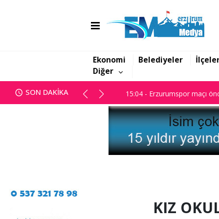
14:45 - Başsavcılık; "Yanan dos
15:04 - Erzurumspor maçı önc
Ekonomi
Belediyeler
İlçele
Diğer
14:45 - Başsavcılık; "Yanan dos
SON DAKİKA
15:04 - Erzurumspor maçı önc
KIZ OKU