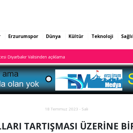
yalar dijital sistemde kayıtlı."
esi Diyarbakır Valisinden açıklama
r
Erzurumspor
Dünya
Kültür
Teknoloji
Sağlı
yalar dijital sistemde kayıtlı."
esi Diyarbakır Valisinden açıklama
18 Temmuz 2023 - Salı
LLARI TARTIŞMASI ÜZERİNE Bİ