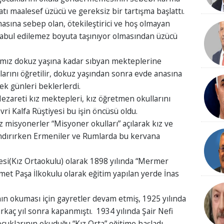
atı maalesef üzücü ve gereksiz bir tartışma başlattı.
asına sebep olan, ötekileştirici ve hoş olmayan
abul edilemez boyuta taşınıyor olmasından üzücü
rımız dokuz yaşına kadar sıbyan mekteplerine
larını öğretilir, dokuz yaşından sonra evde anasına
k günleri beklerlerdi.
Nezareti kız mektepleri, kız öğretmen okullarını
vri Kalfa Rüştiyesi bu işin öncüsü oldu.
z misyonerler “Misyoner okulları” açılarak kız ve
andırırken Ermeniler ve Rumlarda bu kervana
yesi(Kız Ortaokulu) olarak 1898 yılında “Mermer
t Paşa İlkokulu olarak eğitim yapılan yerde İnas
ın okuması için gayretler devam etmiş, 1925 yılında
rkaç yıl sonra kapanmıştı. 1934 yılında Şair Nefi
uklarının okuduğu “Kız Orta” eğitime başladı.