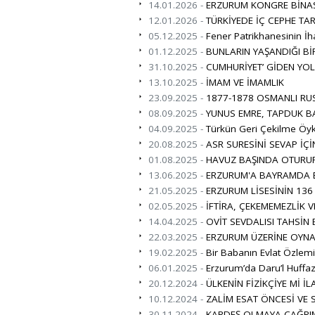
14.01.2026 -
ERZURUM KONGRE BİNAS
12.01.2026 -
TÜRKİYEDE İÇ CEPHE TAR
05.12.2025 -
Fener Patrikhanesinin İha
01.12.2025 -
BUNLARIN YAŞANDIĞI B
31.10.2025 -
CUMHURİYET’ GİDEN YO
13.10.2025 -
İMAM VE İMAMLIK
23.09.2025 -
1877-1878 OSMANLI RUS
08.09.2025 -
YUNUS EMRE, TAPDUK B
04.09.2025 -
Türkün Geri Çekilme Öy
20.08.2025 -
ASR SURESİNİ SEVAP İÇİ
01.08.2025 -
HAVUZ BAŞINDA OTURUP 
13.06.2025 -
ERZURUM'A BAYRAMDA B
21.05.2025 -
ERZURUM LİSESİNİN 136 Y
02.05.2025 -
İFTİRA, ÇEKEMEMEZLİK V
14.04.2025 -
OVİT SEVDALISI TAHSİ
22.03.2025 -
ERZURUM ÜZERİNE OYNA
19.02.2025 -
Bir Babanın Evlat Özlem
06.01.2025 -
Erzurum’da Daru’l Huffaz
20.12.2024 -
ÜLKENİN FİZİKÇİYE Mİ İL
10.12.2024 -
ZALİM ESAT ÖNCESİ VE 
30.11.2024 -
KARDEŞ OLMAYA ÇAĞRI