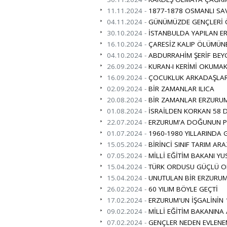
11.11.2024 -
1877-1878 OSMANLI SAV
04.11.2024 -
GÜNÜMÜZDE GENÇLERİ Ö
30.10.2024 -
İSTANBULDA YAPILAN ER
16.10.2024 -
ÇARESİZ KALIP ÖLÜMÜN
04.10.2024 -
ABDURRAHİM ŞERİF BEY
26.09.2024 -
KURAN-I KERİMİ OKUMAK
16.09.2024 -
ÇOCUKLUK ARKADAŞLAR
02.09.2024 -
BİR ZAMANLAR ILICA
20.08.2024 -
BİR ZAMANLAR ERZURUM
01.08.2024 -
İSRAİLDEN KORKAN 58 D
22.07.2024 -
ERZURUM'A DOĞUNUN PAR
01.07.2024 -
1960-1980 YILLARINDA 
15.05.2024 -
BİRİNCİ SINIF TARIM ARA
07.05.2024 -
MİLLİ EĞİTİM BAKANI YU
15.04.2024 -
TÜRK ORDUSU GÜÇLÜ O
15.04.2024 -
UNUTULAN BİR ERZURUML
26.02.2024 -
60 YILIM BÖYLE GEÇTİ
17.02.2024 -
ERZURUM'UN İŞGALİNİN 
09.02.2024 -
MİLLİ EĞİTİM BAKANINA
07.02.2024 -
GENÇLER NEDEN EVLENE