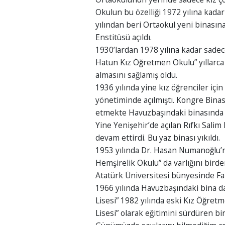
Okulun bu özelliği 1972 yılına kada
yılından beri Ortaokul yeni binasına
Enstitüsü açıldı.
1930’lardan 1978 yılına kadar sad
Hatun Kız Öğretmen Okulu” yıllarca
almasını sağlamış oldu.
1936 yılında yine kız öğrenciler i
yönetiminde açılmıştı. Kongre Binas
etmekte Havuzbaşındaki binasında v
Yine Yenişehir’de açılan Rıfkı Salim
devam ettirdi. Bu yaz binası yıkıldı.
1953 yılında Dr. Hasan Numanoğlu’
Hemşirelik Okulu” da varlığını bir
Atatürk Üniversitesi bünyesinde F
1966 yılında Havuzbaşındaki bina da
Lisesi” 1982 yılında eski Kız Öğre
Lisesi” olarak eğitimini sürdüren b