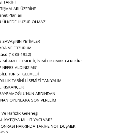
I TARİHİ
TIŞMALARI ÜZERİNE
net Planları
İR ÜLKEDE HUZUR OLMAZ
L
 SAVAŞININ YETİMLER
ABA VE ERZURUM
küsü (1683-1922)
N Mİ AMEL ETMEK İÇİN Mİ OKUMAK GEREKİR?
NEFES ALDINIZ MI?
İLE TURİST GELMEDİ
ILLIK TARİHİ LİSEMİZİ TANIYALIM
E KISKANÇLIK
N BAYRAMOĞLU’NUN ARDINDAN
NAN OYUNLARA SON VERELİM
i
 Ve Hafızlık Geleneği
AHİYATÇIYA MI İHTİYACI VAR?
SONRASI HAKKINDA TARİHE NOT DÜŞMEK
MDIR