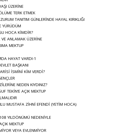
AŞI ÜZERİNE
LÜME TERK ETMEK
ZURUM TANITIM GÜNLERİNDE HAYAL KIRIKLIĞI
E YÜRÜDÜM
GU HOCA KİMDİR?
 VE ANLAMAK ÜZERİNE
IMA MEKTUP
DA HAYAT VARDI-1
EVLET BAŞKANI
İSİ İSMİNİ KİM VERDİ?
GENÇLER
ZİLERİNE NEDEN KIYDINIZ?
SUF TEKİN’E AÇIK MEKTUP
LMALIDIR
U MUSTAFA ZİHNİ EFENDİ (YETİM HOCA)
108 YILDÖNÜMÜ NEDENİYLE
 AÇIK MEKTUP
MİYOR VEYA EVLENMİYOR