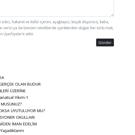
z edici, hakaret ve küfür içeren, aşağılayıcı, küçük düşürücü, kaba,
ar verici ya da benzeri niteliklerde içeriklerden doğan her türlü mali,
n Üye/Üyeler’e aittir.
Gönder
DA
 GERÇEK OLAN BUDUR
LERİ ÜZERİNE
anatsal Yıkım-1
R MUSUNUZ?
OKSA UYUTULUYOR MU?
SYONER OKULLARI
NİDEN İMAN EDELİM
 Yaşadıklarım