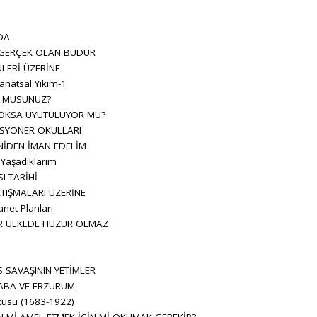
DA
 GERÇEK OLAN BUDUR
LERİ ÜZERİNE
anatsal Yıkım-1
R MUSUNUZ?
OKSA UYUTULUYOR MU?
SYONER OKULLARI
NİDEN İMAN EDELİM
 Yaşadıklarım
I TARİHİ
TIŞMALARI ÜZERİNE
net Planları
İR ÜLKEDE HUZUR OLMAZ
L
 SAVAŞININ YETİMLER
ABA VE ERZURUM
küsü (1683-1922)
N Mİ AMEL ETMEK İÇİN Mİ OKUMAK GEREKİR?