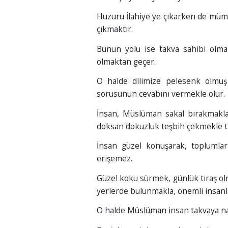
Huzuru İlahiye ye çıkarken de mümin
çıkmaktır.
Bunun yolu ise takva sahibi olm
olmaktan geçer.
O halde dilimize pelesenk olmuş
sorusunun cevabını vermekle olur.
İnsan, Müslüman sakal bırakmakla,
doksan dokuzluk teşbih çekmekle t
İnsan güzel konuşarak, toplumlar
erişemez.
Güzel koku sürmek, günlük tıraş ol
yerlerde bulunmakla, önemli insanl
O halde Müslüman insan takvaya nas