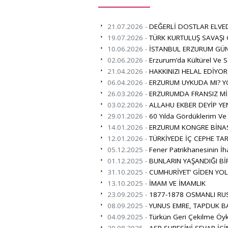
21.07.2026 -
DEĞERLİ DOSTLAR ELVE
19.07.2026 -
TÜRK KURTULUŞ SAVAŞI
10.06.2026 -
İSTANBUL ERZURUM GÜN
02.06.2026 -
Erzurum’da Kültürel Ve S
21.04.2026 -
HAKKINIZI HELAL EDİYO
06.04.2026 -
ERZURUM UYKUDA MI? Y
26.03.2026 -
ERZURUMDA FRANSIZ Mİ
03.02.2026 -
ALLAHU EKBER DEYİP YE
29.01.2026 -
60 Yılda Gördüklerim Ve
14.01.2026 -
ERZURUM KONGRE BİNAS
12.01.2026 -
TÜRKİYEDE İÇ CEPHE TAR
05.12.2025 -
Fener Patrikhanesinin İha
01.12.2025 -
BUNLARIN YAŞANDIĞI B
31.10.2025 -
CUMHURİYET’ GİDEN YO
13.10.2025 -
İMAM VE İMAMLIK
23.09.2025 -
1877-1878 OSMANLI RUS
08.09.2025 -
YUNUS EMRE, TAPDUK B
04.09.2025 -
Türkün Geri Çekilme Öy
20.08.2025 -
ASR SURESİNİ SEVAP İÇİ