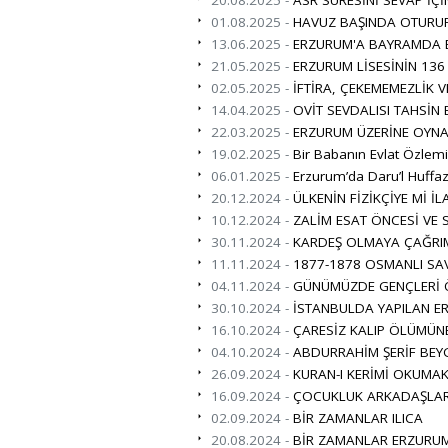
01.08.2025 -
HAVUZ BAŞINDA OTURUP 
13.06.2025 -
ERZURUM'A BAYRAMDA B
21.05.2025 -
ERZURUM LİSESİNİN 136 Y
02.05.2025 -
İFTİRA, ÇEKEMEMEZLİK V
14.04.2025 -
OVİT SEVDALISI TAHSİ
22.03.2025 -
ERZURUM ÜZERİNE OYNA
19.02.2025 -
Bir Babanın Evlat Özlem
06.01.2025 -
Erzurum’da Daru’l Huffaz
20.12.2024 -
ÜLKENİN FİZİKÇİYE Mİ İL
10.12.2024 -
ZALİM ESAT ÖNCESİ VE 
30.11.2024 -
KARDEŞ OLMAYA ÇAĞRI
11.11.2024 -
1877-1878 OSMANLI SAV
04.11.2024 -
GÜNÜMÜZDE GENÇLERİ Ö
30.10.2024 -
İSTANBULDA YAPILAN ER
16.10.2024 -
ÇARESİZ KALIP ÖLÜMÜN
04.10.2024 -
ABDURRAHİM ŞERİF BEY
26.09.2024 -
KURAN-I KERİMİ OKUMAK
16.09.2024 -
ÇOCUKLUK ARKADAŞLAR
02.09.2024 -
BİR ZAMANLAR ILICA
20.08.2024 -
BİR ZAMANLAR ERZURUM