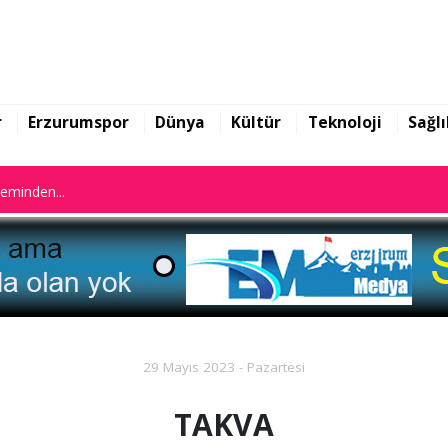
n istifa etti
leminden...
r
Erzurumspor
Dünya
Kültür
Teknoloji
Sağlı
n istifa etti
leminden...
29 Mayıs 2023 - Pazartesi
TAKVA