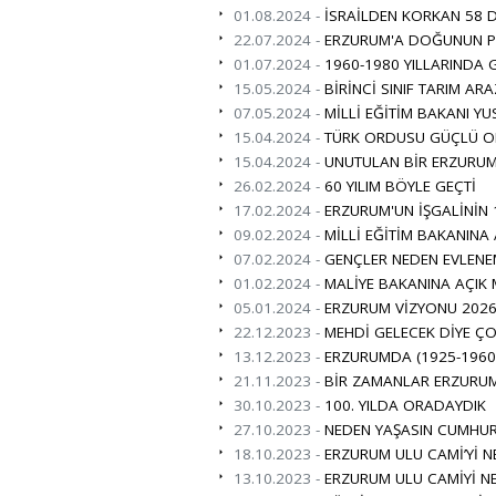
01.08.2024 -
İSRAİLDEN KORKAN 58 D
22.07.2024 -
ERZURUM'A DOĞUNUN PAR
01.07.2024 -
1960-1980 YILLARINDA 
15.05.2024 -
BİRİNCİ SINIF TARIM ARA
07.05.2024 -
MİLLİ EĞİTİM BAKANI YU
15.04.2024 -
TÜRK ORDUSU GÜÇLÜ O
15.04.2024 -
UNUTULAN BİR ERZURUML
26.02.2024 -
60 YILIM BÖYLE GEÇTİ
17.02.2024 -
ERZURUM'UN İŞGALİNİN 
09.02.2024 -
MİLLİ EĞİTİM BAKANINA
07.02.2024 -
GENÇLER NEDEN EVLENE
01.02.2024 -
MALİYE BAKANINA AÇIK
05.01.2024 -
ERZURUM VİZYONU 2026 
22.12.2023 -
MEHDİ GELECEK DİYE ÇO
13.12.2023 -
ERZURUMDA (1925-1960
21.11.2023 -
BİR ZAMANLAR ERZURUM
30.10.2023 -
100. YILDA ORADAYDIK
27.10.2023 -
NEDEN YAŞASIN CUMHUR
18.10.2023 -
ERZURUM ULU CAMİ’Yİ N
13.10.2023 -
ERZURUM ULU CAMİYİ N