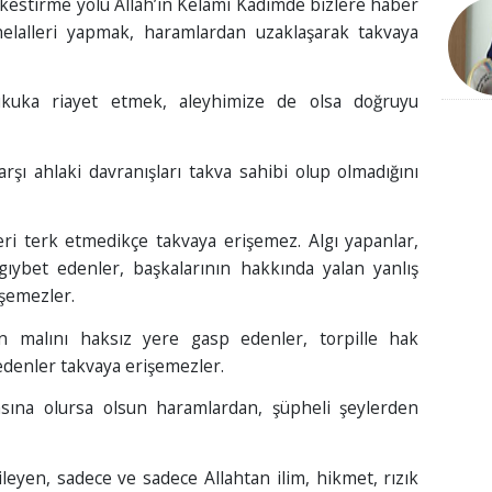
 kestirme yolu Allah’ın Kelamı Kadimde bizlere haber
 helalleri yapmak, haramlardan uzaklaşarak takvaya
kuka riayet etmek, aleyhimize de olsa doğruyu
şı ahlaki davranışları takva sahibi olup olmadığını
eri terk etmedikçe takvaya erişemez. Algı yapanlar,
 gıybet edenler, başkalarının hakkında yalan yanlış
işemezler.
ın malını haksız yere gasp edenler, torpille hak
denler takvaya erişemezler.
sına olursa olsun haramlardan, şüpheli şeylerden
ileyen, sadece ve sadece Allahtan ilim, hikmet, rızık