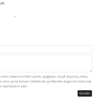
un.
#
z edici, hakaret ve küfür içeren, aşağılayıcı, küçük düşürücü, kaba,
ar verici ya da benzeri niteliklerde içeriklerden doğan her türlü mali,
n Üye/Üyeler’e aittir.
Gönder