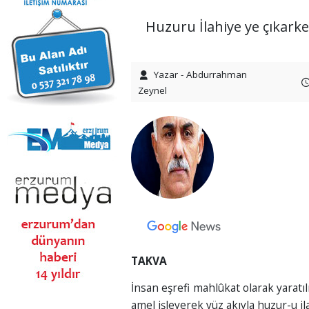
Huzuru İlahiye ye çıkarke
Yazar - Abdurrahman
Zeynel
TAKVA
İnsan eşrefi mahlûkat olarak yaratı
amel işleyerek yüz akıyla huzur-u i