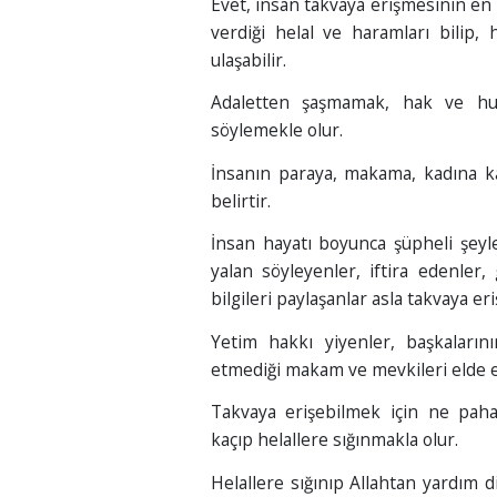
Evet, insan takvaya erişmesinin en
verdiği helal ve haramları bilip,
ulaşabilir.
Adaletten şaşmamak, hak ve hu
söylemekle olur.
İnsanın paraya, makama, kadına kar
belirtir.
İnsan hayatı boyunca şüpheli şeyl
yalan söyleyenler, iftira edenler,
bilgileri paylaşanlar asla takvaya er
Yetim hakkı yiyenler, başkaların
etmediği makam ve mevkileri elde e
Takvaya erişebilmek için ne paha
kaçıp helallere sığınmakla olur.
Helallere sığınıp Allahtan yardım d