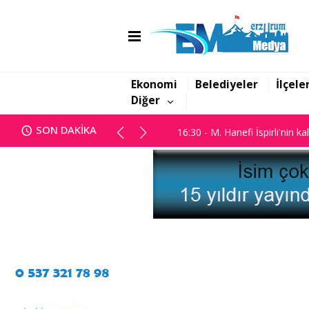
16:06 - Görbil Özcan partisinde
16:30 - M. Hanefi İspirli'nin ka
Ekonomi
Belediyeler
İlçele
Diğer
16:06 - Görbil Özcan partisinde
SON DAKİKA
16:30 - M. Hanefi İspirli'nin ka