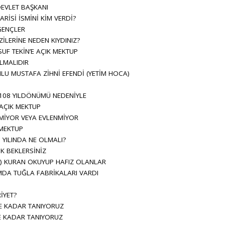
EVLET BAŞKANI
İSİ İSMİNİ KİM VERDİ?
GENÇLER
ZİLERİNE NEDEN KIYDINIZ?
SUF TEKİN’E AÇIK MEKTUP
LMALIDIR
U MUSTAFA ZİHNİ EFENDİ (YETİM HOCA)
108 YILDÖNÜMÜ NEDENİYLE
 AÇIK MEKTUP
MİYOR VEYA EVLENMİYOR
 MEKTUP
YILINDA NE OLMALI?
K BEKLERSİNİZ
) KURAN OKUYUP HAFIZ OLANLAR
DA TUĞLA FABRİKALARI VARDI
İYET?
E KADAR TANIYORUZ
E KADAR TANIYORUZ