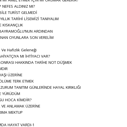
NEFES ALDINIZ MI?
İLE TURİST GELMEDİ
ILLIK TARİHİ LİSEMİZİ TANIYALIM
E KISKANÇLIK
N BAYRAMOĞLU’NUN ARDINDAN
NAN OYUNLARA SON VERELİM
i
 Ve Hafızlık Geleneği
AHİYATÇIYA MI İHTİYACI VAR?
SONRASI HAKKINDA TARİHE NOT DÜŞMEK
MDIR
AŞI ÜZERİNE
LÜME TERK ETMEK
ZURUM TANITIM GÜNLERİNDE HAYAL KIRIKLIĞI
E YÜRÜDÜM
GU HOCA KİMDİR?
 VE ANLAMAK ÜZERİNE
IMA MEKTUP
DA HAYAT VARDI-1