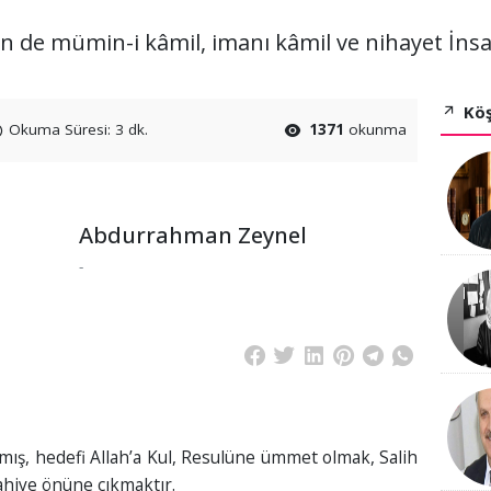
n de mümin-i kâmil, imanı kâmil ve nihayet İnsa
Köş
Okuma Süresi: 3 dk.
1371
okunma
Abdurrahman Zeynel
-
lmış, hedefi Allah’a Kul, Resulüne ümmet olmak, Salih
lahiye önüne çıkmaktır.