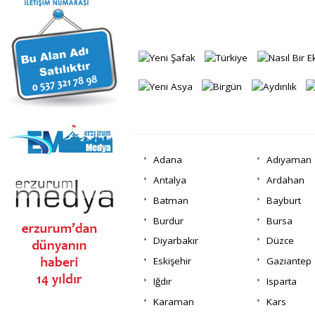
Adana
Adıyaman
Antalya
Ardahan
Batman
Bayburt
Burdur
Bursa
Diyarbakır
Düzce
Eskişehir
Gaziantep
Iğdır
Isparta
Karaman
Kars