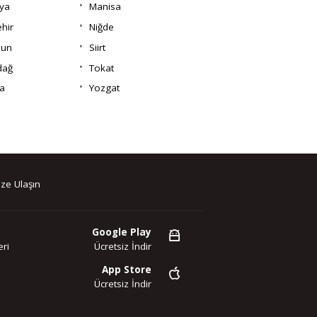
ya
Manisa
hir
Niğde
un
Siirt
dağ
Tokat
a
Yozgat
ze Ulaşın
Google Play
ri
Ücretsiz İndir
App Store
Ücretsiz İndir