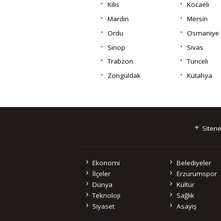
Kilis
Kocaeli
Mardin
Mersin
Ordu
Osmaniye
Sinop
Sivas
Trabzon
Tunceli
Zonguldak
Kütahya
Sitene
Ekonomi
Belediyeler
İlçeler
Erzurumspor
Dünya
Kültür
Teknoloji
Sağlık
Siyaset
Asayiş