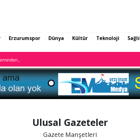
n istifa etti
leminden...
r
Erzurumspor
Dünya
Kültür
Teknoloji
Sağlı
n istifa etti
leminden...
Ulusal Gazeteler
Gazete Manşetleri