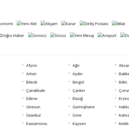
Afyon
Ağrı
Aksa
Artvin
Aydın
Balık
Bilecik
Bingöl
Bitlis
Çanakkale
Çankırı
Çor
Edirne
Elazığ
Erzin
Giresun
Gümüşhane
Hakka
İstanbul
İzmir
Kahr
Kastamonu
Kayseri
Kırıkk