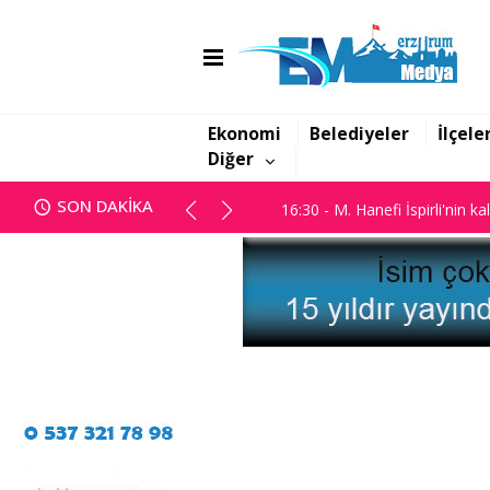
16:06 - Görbil Özcan partisinde
16:30 - M. Hanefi İspirli'nin ka
Ekonomi
Belediyeler
İlçele
Diğer
16:06 - Görbil Özcan partisinde
SON DAKİKA
16:30 - M. Hanefi İspirli'nin ka