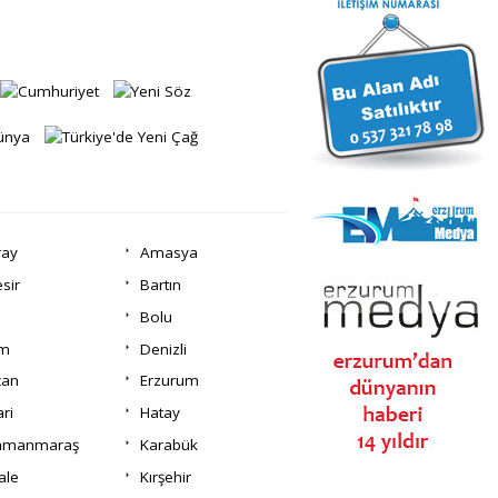
ray
Amasya
esir
Bartın
Bolu
um
Denizli
can
Erzurum
ri
Hatay
amanmaraş
Karabük
ale
Kırşehir