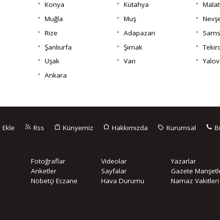
Konya
Kütahya
Malat
Muğla
Muş
Nevşe
Rize
Adapazarı
Sams
Şanlıurfa
Şırnak
Tekir
Uşak
Van
Yalov
Ankara
 Ekle
Rss
Künyemiz
Hakkımızda
Kurumsal
Bi
Fotoğraflar
Videolar
Yazarlar
Anketler
Sayfalar
Gazete Manşetle
Nöbetçi Eczane
Hava Durumu
Namaz Vakitleri