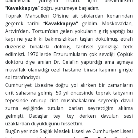
bakımsızlık yüreğimi incitti. İçim alevlenirken
“
Kavakkapıya
” doğru yürümeye başladım.
Toprak Mahsulleri Ofisine ait silolardan kenarından
geçerek tarihi “
Kavakkapıya”
geldim. Moskova'dan,
Artvin'den, Tortum'dan gelen yolcuların giriş yaptığı bu
kapı ne yazık ki bakımsızlıktan taşları dökülmüş, etrafı
düzensiz binalarla dolmuş, tarihsel yalnızlığa terk
edilmişti. 1970'lerde Erzurumluların çok sevdiği Çöplük
doktoru diye anılan Dr. Celal'in yaptırdığı ama açmaya
muvaffak olamadığı özel hastane binası kapının girişte
sol tarafındaydı.
Cumhuriyet Lisesine doğru yol alırken bir zamanların
cirit sahasına gelmiş, 50 yıl öncesinde toprak tabyanın
tepesinde oturup cirit müsabakalarını seyredip davul
zurna eşliğinde tutulan barları seyrettiğim aklıma
gelmişti. Dadaşlar tey, tey derken davulun sesi
uzaklardan duyulduğunu hissettim.
Bugün yerinde Sağlık Meslek Lisesi ve Cumhuriyet Lisesi