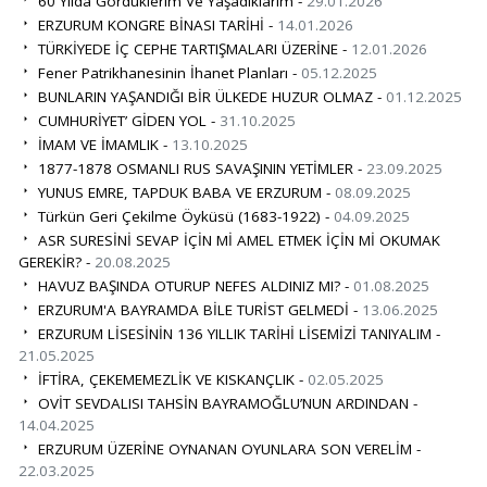
60 Yılda Gördüklerim Ve Yaşadıklarım -
29.01.2026
ERZURUM KONGRE BİNASI TARİHİ -
14.01.2026
TÜRKİYEDE İÇ CEPHE TARTIŞMALARI ÜZERİNE -
12.01.2026
Fener Patrikhanesinin İhanet Planları -
05.12.2025
BUNLARIN YAŞANDIĞI BİR ÜLKEDE HUZUR OLMAZ -
01.12.2025
CUMHURİYET’ GİDEN YOL -
31.10.2025
İMAM VE İMAMLIK -
13.10.2025
1877-1878 OSMANLI RUS SAVAŞININ YETİMLER -
23.09.2025
YUNUS EMRE, TAPDUK BABA VE ERZURUM -
08.09.2025
Türkün Geri Çekilme Öyküsü (1683-1922) -
04.09.2025
ASR SURESİNİ SEVAP İÇİN Mİ AMEL ETMEK İÇİN Mİ OKUMAK
GEREKİR? -
20.08.2025
HAVUZ BAŞINDA OTURUP NEFES ALDINIZ MI? -
01.08.2025
ERZURUM'A BAYRAMDA BİLE TURİST GELMEDİ -
13.06.2025
ERZURUM LİSESİNİN 136 YILLIK TARİHİ LİSEMİZİ TANIYALIM -
21.05.2025
İFTİRA, ÇEKEMEMEZLİK VE KISKANÇLIK -
02.05.2025
OVİT SEVDALISI TAHSİN BAYRAMOĞLU’NUN ARDINDAN -
14.04.2025
ERZURUM ÜZERİNE OYNANAN OYUNLARA SON VERELİM -
22.03.2025