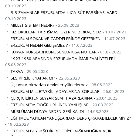
09.10.2023
BİR ZAMANLAR ERZURUM'DA ILICA SÜT FABRİKASI VARDI -
09.10.2023
MİLLET SİSTEMİ NEDİR? -
25.09.2023
KIZ OKULLARI TARTIŞMASI ÜZERİNE BİRKAÇ SÖZ -
18.07.2023
ERZURUM SOKAK VE CADDELERİNDE GEZERKEN -
11.07.2023
ERZURUM NEDEN GELİŞEMEZ ? -
11.07.2023
KUR'AN KURSLARI KONUSUNDA KISA NOTLAR -
01.07.2023
1923-1950 ARASINDA ERZURUMDA İMAR FAALİYETLERİ -
05.06.2023
TAKVA -
29.05.2023
SES KİRLİLİK YAPAR MI? -
22.05.2023
Üç unsur olmadan devletler yükselemez -
08.05.2023
ERZURUM MİLLETVEKİLİ ADAYLARINA SORULAR -
26.04.2023
ÇERÇİCİLİKTEN SEYYAR SEMT PAZARLARINA -
20.04.2023
ERZURUM'DA DOĞRU BİLİNEN YANLIŞLAR -
20.03.2023
MÜSLÜMAN DÜNYA NEDEN GERİ KALDI -
14.03.2023
EĞİTİMDE YAPILAN YANLIŞLARDAN DERS ÇIKARABİLECEK MİYİZ?
-
19.02.2023
ERZURUM BÜYÜKŞEHİR BELEDİYE BAŞKANLIĞINA AÇIK