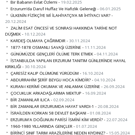
Bir Babanın Evlat Özlemi -
19.02.2025
Erzurum’da Daru’l Huffaz Ve Hafızlık Geleneği -
06.01.2025
ÜLKENİN FİZİKÇİYE Mİ İLAHİYATÇIYA MI İHTİYACI VAR? -
20.12.2024
ZALİM ESAT ÖNCESİ VE SONRASI HAKKINDA TARİHE NOT
DÜŞMEK -
10.12.2024
KARDEŞ OLMAYA ÇAĞRIMDIR -
30.11.2024
1877-1878 OSMANLI SAVAŞI ÜZERİNE -
11.11.2024
GÜNÜMÜZDE GENÇLERİ ÖLÜME TERK ETMEK -
04.11.2024
İSTANBULDA YAPILAN ERZURUM TANITIM GÜNLERİNDE HAYAL
KIRIKLIĞI -
30.10.2024
ÇARESİZ KALIP ÖLÜMÜNE YÜRÜDÜM -
16.10.2024
ABDURRAHİM ŞERİF BEYGU HOCA KİMDİR? -
04.10.2024
KURAN-I KERİMİ OKUMAK VE ANLAMAK ÜZERİNE -
26.09.2024
ÇOCUKLUK ARKADAŞLARIMA MEKTUP -
16.09.2024
BİR ZAMANLAR ILICA -
02.09.2024
BİR ZAMANLAR ERZURUMDA HAYAT VARDI-1 -
20.08.2024
İSRAİLDEN KORKAN 58 DEVLET BAŞKANI -
01.08.2024
ERZURUM'A DOĞUNUN PARİSİ İSMİNİ KİM VERDİ? -
22.07.2024
1960-1980 YILLARINDA GENÇLER -
01.07.2024
BİRİNCİ SINIF TARIM ARAZİLERİNE NEDEN KIYDINIZ? -
15.05.2024