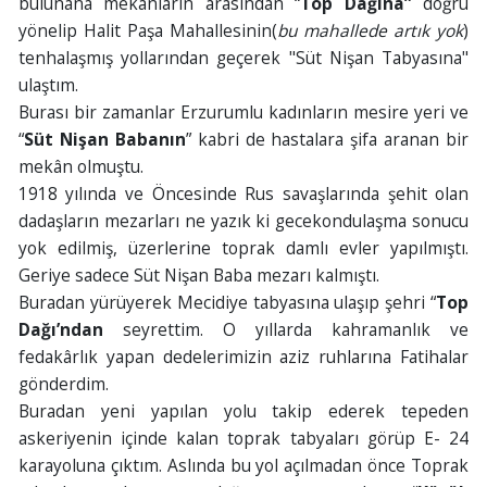
bulunana mekânların arasından “
Top Dağına”
doğru
yönelip Halit Paşa Mahallesinin(
bu mahallede artık yok
)
tenhalaşmış yollarından geçerek "Süt Nişan Tabyasına"
ulaştım.
Burası bir zamanlar Erzurumlu kadınların mesire yeri ve
“
Süt Nişan Babanın
” kabri de hastalara şifa aranan bir
mekân olmuştu.
1918 yılında ve Öncesinde Rus savaşlarında şehit olan
dadaşların mezarları ne yazık ki gecekondulaşma sonucu
yok edilmiş, üzerlerine toprak damlı evler yapılmıştı.
Geriye sadece Süt Nişan Baba mezarı kalmıştı.
Buradan yürüyerek Mecidiye tabyasına ulaşıp şehri “
Top
Dağı’ndan
seyrettim. O yıllarda kahramanlık ve
fedakârlık yapan dedelerimizin aziz ruhlarına Fatihalar
gönderdim.
Buradan yeni yapılan yolu takip ederek tepeden
askeriyenin içinde kalan toprak tabyaları görüp E- 24
karayoluna çıktım. Aslında bu yol açılmadan önce Toprak