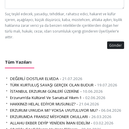
Suç teşkil edecek, yasadışı, tehditkar, rahatsız edici, hakaret ve küfür
içeren, aşağılayıcı, küçük düşürücü, kaba, müstehcen, ahlaka aykırı, kişilik
haklarına zarar verici ya da benzeri niteliklerde içeriklerden doğan her
türlü mali, hukuki, cezai, idari sorumluluk içeriği gönderen Üye/Üyeler’e
aittir.
Gönder
Tüm Yazıları
DEĞERLİ DOSTLAR ELVEDA -
21.07.2026
TÜRK KURTULUŞ SAVAŞI GERÇEK OLAN BUDUR -
19.07.2026
İSTANBUL ERZURUM GÜNLERİ ÜZERİNE -
10.06.2026
Erzurum’da Kültürel Ve Sanatsal Yıkım-1 -
02.06.2026
HAKKINIZI HELAL EDİYOR MUSUNUZ? -
21.04.2026
ERZURUM UYKUDA MI? YOKSA UYUTULUYOR MU? -
06.04.2026
ERZURUMDA FRANSIZ MİSYONER OKULLARI -
26.03.2026
ALLAHU EKBER DEYİP YENİDEN İMAN EDELİM -
03.02.2026