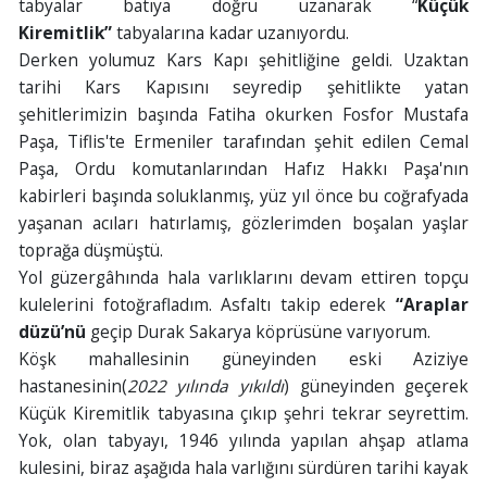
tabyalar batıya doğru uzanarak “
Küçük
Kiremitlik”
tabyalarına kadar uzanıyordu.
Derken yolumuz Kars Kapı şehitliğine geldi. Uzaktan
tarihi Kars Kapısını seyredip şehitlikte yatan
şehitlerimizin başında Fatiha okurken Fosfor Mustafa
Paşa, Tiflis'te Ermeniler tarafından şehit edilen Cemal
Paşa, Ordu komutanlarından Hafız Hakkı Paşa'nın
kabirleri başında soluklanmış, yüz yıl önce bu coğrafyada
yaşanan acıları hatırlamış, gözlerimden boşalan yaşlar
toprağa düşmüştü.
Yol güzergâhında hala varlıklarını devam ettiren topçu
kulelerini fotoğrafladım. Asfaltı takip ederek
“Araplar
düzü’nü
geçip Durak Sakarya köprüsüne varıyorum.
Köşk mahallesinin güneyinden eski Aziziye
hastanesinin(
2022 yılında yıkıldı
) güneyinden geçerek
Küçük Kiremitlik tabyasına çıkıp şehri tekrar seyrettim.
Yok, olan tabyayı, 1946 yılında yapılan ahşap atlama
kulesini, biraz aşağıda hala varlığını sürdüren tarihi kayak