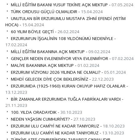
MİLLİ EĞİTİM BAKANI YUSUF TEKİN’E AÇIK MEKTUP -
07.05.2024
TÜRK ORDUSU GÜÇLÜ OLMALIDIR -
15.04.2024
UNUTULAN BİR ERZURUMLU MUSTAFA ZİHNİ EFENDİ (YETİM
HOCA) -
15.04.2024
60 YILIM BÖYLE GEÇTİ -
26.02.2024
ERZURUM'UN İŞGALİNİN 108 YILDÖNÜMÜ NEDENİYLE -
17.02.2024
MİLLİ EĞİTİM BAKANINA AÇIK MEKTUP -
09.02.2024
GENÇLER NEDEN EVLENEMİYOR VEYA EVLENMİYOR -
07.02.2024
MALİYE BAKANINA AÇIK MEKTUP -
01.02.2024
ERZURUM VİZYONU 2026 YILINDA NE OLMALI? -
05.01.2024
MEHDİ GELECEK DİYE ÇOK BEKLERSİNİZ -
22.12.2023
ERZURUMDA (1925-1960) KURAN OKUYUP HAFIZ OLANLAR -
13.12.2023
BİR ZAMANLAR ERZURUMDA TUĞLA FABRİKALARI VARDI -
21.11.2023
100. YILDA ORADAYDIK -
30.10.2023
NEDEN YAŞASIN CUMHURİYET? -
27.10.2023
ERZURUM ULU CAMİ’Yİ NE KADAR TANIYORUZ -
18.10.2023
ERZURUM ULU CAMİYİ NE KADAR TANIYORUZ -
13.10.2023
TÜRKİYE ATEŞ ÇEMBERİNDEN ZARARSIZ ÇIKMALIDIR -