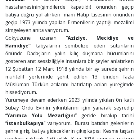
hastahanesinin(şimdilerde kapatıldı) önünden geçip
batıya doğru yol alırken İmam Hatip Lisesinin önünden
geçip 1973 yılında yapılan Ermenilerin yaptığı mezalimi
simgeleyen anıta varıyorum.
Gökyüzüne uzanan “
Aziziye, Mecidiye ve
Hamidiye”
tabyalarını sembolize eden sütunların
önünde Dadaşların yalın kılıç düşmana hücumlarını
gösteren anıt sessizliğiyle insanlara bir şeyler anlatırken
12 Şubattan 12 Mart 1918 yılında bir ay sürede şehrin
muhtelif yerlerinde şehit edilen 13 binden fazla
Müslüman Türkün acılarını hatırlatıp acıları yüreğimde
hissediyorum.
Yürümeye devam ederken 2023 yılında yıkılan 0n katlı
Subay Ordu Evinin yıkıntılarını içim yanarak seyredip
“
Yarımca Yolu Mezarlığını
” geride bırakıp tarihi
“
İstanbulkapıya
” varıyorum.. Burası batıdan gelenlerin
şehre giriş, batıya gideceklerin çıkış kapısı. Kesme taştan
yapılmış yaklaşık 150 yıllık. Kapı 2013 sonrası restore