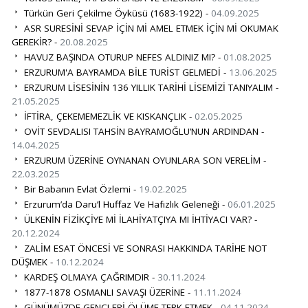
Türkün Geri Çekilme Öyküsü (1683-1922) -
04.09.2025
ASR SURESİNİ SEVAP İÇİN Mİ AMEL ETMEK İÇİN Mİ OKUMAK
GEREKİR? -
20.08.2025
HAVUZ BAŞINDA OTURUP NEFES ALDINIZ MI? -
01.08.2025
ERZURUM'A BAYRAMDA BİLE TURİST GELMEDİ -
13.06.2025
ERZURUM LİSESİNİN 136 YILLIK TARİHİ LİSEMİZİ TANIYALIM -
21.05.2025
İFTİRA, ÇEKEMEMEZLİK VE KISKANÇLIK -
02.05.2025
OVİT SEVDALISI TAHSİN BAYRAMOĞLU’NUN ARDINDAN -
14.04.2025
ERZURUM ÜZERİNE OYNANAN OYUNLARA SON VERELİM -
22.03.2025
Bir Babanın Evlat Özlemi -
19.02.2025
Erzurum’da Daru’l Huffaz Ve Hafızlık Geleneği -
06.01.2025
ÜLKENİN FİZİKÇİYE Mİ İLAHİYATÇIYA MI İHTİYACI VAR? -
20.12.2024
ZALİM ESAT ÖNCESİ VE SONRASI HAKKINDA TARİHE NOT
DÜŞMEK -
10.12.2024
KARDEŞ OLMAYA ÇAĞRIMDIR -
30.11.2024
1877-1878 OSMANLI SAVAŞI ÜZERİNE -
11.11.2024
GÜNÜMÜZDE GENÇLERİ ÖLÜME TERK ETMEK -
04.11.2024