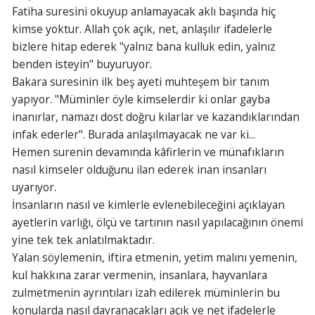
Fatiha suresini okuyup anlamayacak aklı başında hiç
kimse yoktur. Allah çok açık, net, anlaşılır ifadelerle
bizlere hitap ederek "yalnız bana kulluk edin, yalnız
benden isteyin" buyuruyor.
Bakara suresinin ilk beş ayeti muhteşem bir tanım
yapıyor. "Müminler öyle kimselerdir ki onlar gayba
inanırlar, namazı dost doğru kılarlar ve kazandıklarından
infak ederler". Burada anlaşılmayacak ne var ki...
Hemen surenin devamında kâfirlerin ve münafıkların
nasıl kimseler olduğunu ilan ederek inan insanları
uyarıyor.
İnsanların nasıl ve kimlerle evlenebileceğini açıklayan
ayetlerin varlığı, ölçü ve tartının nasıl yapılacağının önemi
yine tek tek anlatılmaktadır.
Yalan söylemenin, iftira etmenin, yetim malını yemenin,
kul hakkına zarar vermenin, insanlara, hayvanlara
zulmetmenin ayrıntıları izah edilerek müminlerin bu
konularda nasıl davranacakları açık ve net ifadelerle