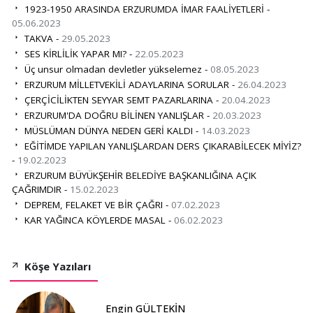
1923-1950 ARASINDA ERZURUMDA İMAR FAALİYETLERİ -
05.06.2023
TAKVA -
29.05.2023
SES KİRLİLİK YAPAR MI? -
22.05.2023
Üç unsur olmadan devletler yükselemez -
08.05.2023
ERZURUM MİLLETVEKİLİ ADAYLARINA SORULAR -
26.04.2023
ÇERÇİCİLİKTEN SEYYAR SEMT PAZARLARINA -
20.04.2023
ERZURUM'DA DOĞRU BİLİNEN YANLIŞLAR -
20.03.2023
MÜSLÜMAN DÜNYA NEDEN GERİ KALDI -
14.03.2023
EĞİTİMDE YAPILAN YANLIŞLARDAN DERS ÇIKARABİLECEK MİYİZ?
-
19.02.2023
ERZURUM BÜYÜKŞEHİR BELEDİYE BAŞKANLIĞINA AÇIK
ÇAĞRIMDIR -
15.02.2023
DEPREM, FELAKET VE BİR ÇAĞRI -
07.02.2023
KAR YAĞINCA KÖYLERDE MASAL -
06.02.2023
Köşe Yazıları
Engin GÜLTEKİN