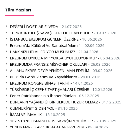
Tüm Yazıları
DEĞERLİ DOSTLAR ELVEDA -
21.07.2026
TÜRK KURTULUŞ SAVAŞI GERÇEK OLAN BUDUR -
19.07.2026
İSTANBUL ERZURUM GÜNLERİ ÜZERİNE -
10.06.2026
Erzurum’da Kültürel Ve Sanatsal Yıkım-1 -
02.06.2026
HAKKINIZI HELAL EDİYOR MUSUNUZ? -
21.04.2026
ERZURUM UYKUDA MI? YOKSA UYUTULUYOR MU? -
06.04.2026
ERZURUMDA FRANSIZ MİSYONER OKULLARI -
26.03.2026
ALLAHU EKBER DEYİP YENİDEN İMAN EDELİM -
03.02.2026
60 Yılda Gördüklerim Ve Yaşadıklarım -
29.01.2026
ERZURUM KONGRE BİNASI TARİHİ -
14.01.2026
TÜRKİYEDE İÇ CEPHE TARTIŞMALARI ÜZERİNE -
12.01.2026
Fener Patrikhanesinin İhanet Planları -
05.12.2025
BUNLARIN YAŞANDIĞI BİR ÜLKEDE HUZUR OLMAZ -
01.12.2025
CUMHURİYET’ GİDEN YOL -
31.10.2025
İMAM VE İMAMLIK -
13.10.2025
1877-1878 OSMANLI RUS SAVAŞININ YETİMLER -
23.09.2025
YUNUS EMRE, TAPDUK BABA VE ERZURUM -
08.09.2025