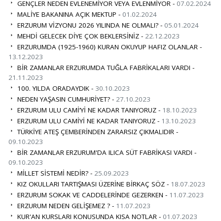
GENÇLER NEDEN EVLENEMİYOR VEYA EVLENMİYOR -
07.02.2024
MALİYE BAKANINA AÇIK MEKTUP -
01.02.2024
ERZURUM VİZYONU 2026 YILINDA NE OLMALI? -
05.01.2024
MEHDİ GELECEK DİYE ÇOK BEKLERSİNİZ -
22.12.2023
ERZURUMDA (1925-1960) KURAN OKUYUP HAFIZ OLANLAR -
13.12.2023
BİR ZAMANLAR ERZURUMDA TUĞLA FABRİKALARI VARDI -
21.11.2023
100. YILDA ORADAYDIK -
30.10.2023
NEDEN YAŞASIN CUMHURİYET? -
27.10.2023
ERZURUM ULU CAMİ’Yİ NE KADAR TANIYORUZ -
18.10.2023
ERZURUM ULU CAMİYİ NE KADAR TANIYORUZ -
13.10.2023
TÜRKİYE ATEŞ ÇEMBERİNDEN ZARARSIZ ÇIKMALIDIR -
09.10.2023
BİR ZAMANLAR ERZURUM'DA ILICA SÜT FABRİKASI VARDI -
09.10.2023
MİLLET SİSTEMİ NEDİR? -
25.09.2023
KIZ OKULLARI TARTIŞMASI ÜZERİNE BİRKAÇ SÖZ -
18.07.2023
ERZURUM SOKAK VE CADDELERİNDE GEZERKEN -
11.07.2023
ERZURUM NEDEN GELİŞEMEZ ? -
11.07.2023
KUR'AN KURSLARI KONUSUNDA KISA NOTLAR -
01.07.2023