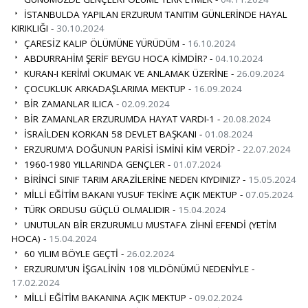
İSTANBULDA YAPILAN ERZURUM TANITIM GÜNLERİNDE HAYAL
KIRIKLIĞI -
30.10.2024
ÇARESİZ KALIP ÖLÜMÜNE YÜRÜDÜM -
16.10.2024
ABDURRAHİM ŞERİF BEYGU HOCA KİMDİR? -
04.10.2024
KURAN-I KERİMİ OKUMAK VE ANLAMAK ÜZERİNE -
26.09.2024
ÇOCUKLUK ARKADAŞLARIMA MEKTUP -
16.09.2024
BİR ZAMANLAR ILICA -
02.09.2024
BİR ZAMANLAR ERZURUMDA HAYAT VARDI-1 -
20.08.2024
İSRAİLDEN KORKAN 58 DEVLET BAŞKANI -
01.08.2024
ERZURUM'A DOĞUNUN PARİSİ İSMİNİ KİM VERDİ? -
22.07.2024
1960-1980 YILLARINDA GENÇLER -
01.07.2024
BİRİNCİ SINIF TARIM ARAZİLERİNE NEDEN KIYDINIZ? -
15.05.2024
MİLLİ EĞİTİM BAKANI YUSUF TEKİN’E AÇIK MEKTUP -
07.05.2024
TÜRK ORDUSU GÜÇLÜ OLMALIDIR -
15.04.2024
UNUTULAN BİR ERZURUMLU MUSTAFA ZİHNİ EFENDİ (YETİM
HOCA) -
15.04.2024
60 YILIM BÖYLE GEÇTİ -
26.02.2024
ERZURUM'UN İŞGALİNİN 108 YILDÖNÜMÜ NEDENİYLE -
17.02.2024
MİLLİ EĞİTİM BAKANINA AÇIK MEKTUP -
09.02.2024