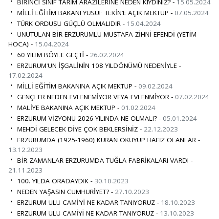
BİRİNCİ SINIF TARIM ARAZİLERİNE NEDEN KIYDINIZ? -
15.05.2024
MİLLİ EĞİTİM BAKANI YUSUF TEKİN’E AÇIK MEKTUP -
07.05.2024
TÜRK ORDUSU GÜÇLÜ OLMALIDIR -
15.04.2024
UNUTULAN BİR ERZURUMLU MUSTAFA ZİHNİ EFENDİ (YETİM
HOCA) -
15.04.2024
60 YILIM BÖYLE GEÇTİ -
26.02.2024
ERZURUM'UN İŞGALİNİN 108 YILDÖNÜMÜ NEDENİYLE -
17.02.2024
MİLLİ EĞİTİM BAKANINA AÇIK MEKTUP -
09.02.2024
GENÇLER NEDEN EVLENEMİYOR VEYA EVLENMİYOR -
07.02.2024
MALİYE BAKANINA AÇIK MEKTUP -
01.02.2024
ERZURUM VİZYONU 2026 YILINDA NE OLMALI? -
05.01.2024
MEHDİ GELECEK DİYE ÇOK BEKLERSİNİZ -
22.12.2023
ERZURUMDA (1925-1960) KURAN OKUYUP HAFIZ OLANLAR -
13.12.2023
BİR ZAMANLAR ERZURUMDA TUĞLA FABRİKALARI VARDI -
21.11.2023
100. YILDA ORADAYDIK -
30.10.2023
NEDEN YAŞASIN CUMHURİYET? -
27.10.2023
ERZURUM ULU CAMİ’Yİ NE KADAR TANIYORUZ -
18.10.2023
ERZURUM ULU CAMİYİ NE KADAR TANIYORUZ -
13.10.2023