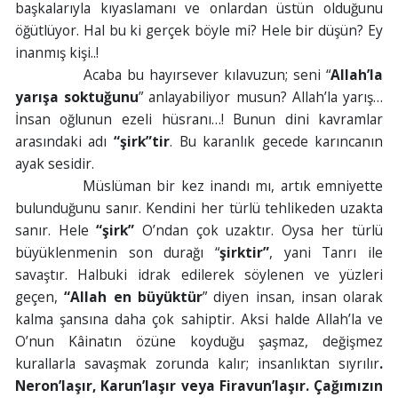
başkalarıyla kıyaslamanı ve onlardan üstün olduğunu
öğütlüyor. Hal bu ki gerçek böyle mi? Hele bir düşün? Ey
inanmış kişi..!
Acaba bu hayırsever kılavuzun; seni “
Allah’la
yarışa soktuğunu
” anlayabiliyor musun? Allah’la yarış…
İnsan oğlunun ezeli hüsranı…! Bunun dini kavramlar
arasındaki adı
“şirk”tir
. Bu karanlık gecede karıncanın
ayak sesidir.
Müslüman bir kez inandı mı, artık emniyette
bulunduğunu sanır. Kendini her türlü tehlikeden uzakta
sanır. Hele
“şirk”
O’ndan çok uzaktır. Oysa her türlü
büyüklenmenin son durağı “
şirktir”
, yani Tanrı ile
savaştır. Halbuki idrak edilerek söylenen ve yüzleri
geçen,
“Allah en büyüktür
” diyen insan, insan olarak
kalma şansına daha çok sahiptir. Aksi halde Allah’la ve
O’nun Kâinatın özüne koyduğu şaşmaz, değişmez
kurallarla savaşmak zorunda kalır; insanlıktan sıyrılır
.
Neron’laşır, Karun’laşır veya Firavun’laşır. Çağımızın