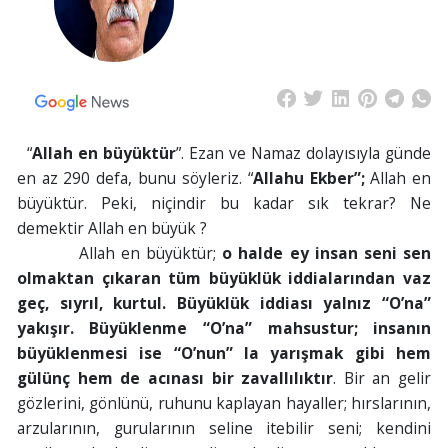
“
Allah en büyüktür
”. Ezan ve Namaz dolayısıyla günde
en az 290 defa, bunu söyleriz. “
Allahu Ekber”;
Allah en
büyüktür. Peki, niçindir bu kadar sık tekrar? Ne
demektir Allah en büyük ?
Allah en büyüktür;
o halde ey insan seni sen
olmaktan çıkaran tüm büyüklük iddialarından vaz
geç, sıyrıl, kurtul. Büyüklük iddiası yalnız “O’na”
yakışır. Büyüklenme “O’na” mahsustur; insanın
büyüklenmesi ise “O’nun” la yarışmak gibi hem
gülünç hem de acınası bir zavallılıktır
. Bir an gelir
gözlerini, gönlünü, ruhunu kaplayan hayaller; hırslarının,
arzularının, gurularının seline itebilir seni; kendini