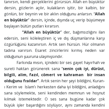
tanırsın, kendi gerçeklerini görürsün. Allah en büyüktür
dersin, gözlerin açılır, kulakların işitir, bir kalbin, bir
gönlün, bir beynin ve bir aklın olduğunu anlarsın. “
Allah
en büyüktür
” dersin, içinde, dışında uç verip büyümeye
başlayan bütün putları kırarsın.
“Allah en büyüktür
” der, bağımsızlığını ilan
edersin, seni köleleştiren iç ve dış düşmanlarına karşı
özgürlüğünü kazanırsın. Artık sen hürsün. Hür olmanın
tadına varırsın. Esaret zincirlerini kırmış neden var
olduğunun şuuruna ulaşmışsındır.
Farkında mısın, içindeki bir ses gayet hayırhah ve
sureti haktan görünerek sana “
senin çok iyi, dürüst,
bilgili, alim, fazıl, cömert ve kahraman bir insan
olduğunu fısıldar”
. Artık senin her şeyi bildiğini, Kuran-
ı Kerim ve İslam’ı herkesten daha iyi bildiğini, anladığını
sana söylemekte, seni kendinden memnun ve hoşnut
kılmak istemektedir. O ses sana bugüne kadar çok
büyük işler başardığını söylüyor, aynı zamanda kendini