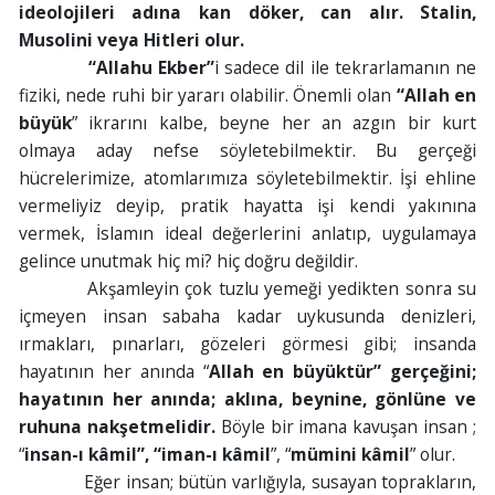
ideolojileri adına kan döker, can alır. Stalin,
Musolini veya Hitleri olur.
“Allahu Ekber”
i sadece dil ile tekrarlamanın ne
fiziki, nede ruhi bir yararı olabilir. Önemli olan
“Allah en
büyük
” ikrarını kalbe, beyne her an azgın bir kurt
olmaya aday nefse söyletebilmektir. Bu gerçeği
hücrelerimize, atomlarımıza söyletebilmektir. İşi ehline
vermeliyiz deyip, pratik hayatta işi kendi yakınına
vermek, İslamın ideal değerlerini anlatıp, uygulamaya
gelince unutmak hiç mi? hiç doğru değildir.
Akşamleyin çok tuzlu yemeği yedikten sonra su
içmeyen insan sabaha kadar uykusunda denizleri,
ırmakları, pınarları, gözeleri görmesi gibi; insanda
hayatının her anında “
Allah en büyüktür” gerçeğini;
hayatının her anında; aklına, beynine, gönlüne ve
ruhuna nakşetmelidir.
Böyle bir imana kavuşan insan ;
“
insan-ı kâmil”, “iman-ı kâmil
”, “
mümini kâmil
” olur.
Eğer insan; bütün varlığıyla, susayan toprakların,