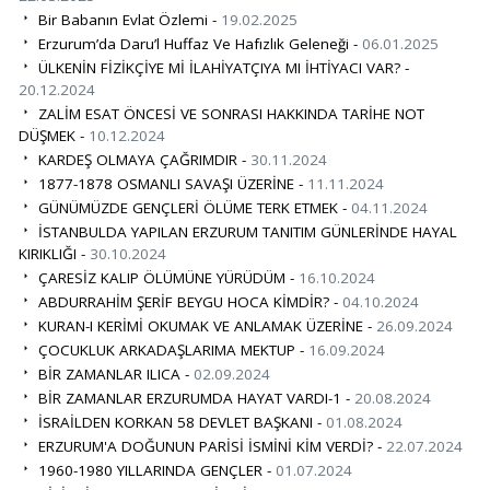
Bir Babanın Evlat Özlemi -
19.02.2025
Erzurum’da Daru’l Huffaz Ve Hafızlık Geleneği -
06.01.2025
ÜLKENİN FİZİKÇİYE Mİ İLAHİYATÇIYA MI İHTİYACI VAR? -
20.12.2024
ZALİM ESAT ÖNCESİ VE SONRASI HAKKINDA TARİHE NOT
DÜŞMEK -
10.12.2024
KARDEŞ OLMAYA ÇAĞRIMDIR -
30.11.2024
1877-1878 OSMANLI SAVAŞI ÜZERİNE -
11.11.2024
GÜNÜMÜZDE GENÇLERİ ÖLÜME TERK ETMEK -
04.11.2024
İSTANBULDA YAPILAN ERZURUM TANITIM GÜNLERİNDE HAYAL
KIRIKLIĞI -
30.10.2024
ÇARESİZ KALIP ÖLÜMÜNE YÜRÜDÜM -
16.10.2024
ABDURRAHİM ŞERİF BEYGU HOCA KİMDİR? -
04.10.2024
KURAN-I KERİMİ OKUMAK VE ANLAMAK ÜZERİNE -
26.09.2024
ÇOCUKLUK ARKADAŞLARIMA MEKTUP -
16.09.2024
BİR ZAMANLAR ILICA -
02.09.2024
BİR ZAMANLAR ERZURUMDA HAYAT VARDI-1 -
20.08.2024
İSRAİLDEN KORKAN 58 DEVLET BAŞKANI -
01.08.2024
ERZURUM'A DOĞUNUN PARİSİ İSMİNİ KİM VERDİ? -
22.07.2024
1960-1980 YILLARINDA GENÇLER -
01.07.2024