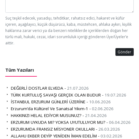
Suç teşkil edecek, yasadışı, tehditkar, rahatsız edici, hakaret ve küfür
içeren, aşağılayıcı, küçük düşürücü, kaba, müstehcen, ahlaka aykırı, kişilik
haklarına zarar verici ya da benzeri niteliklerde içeriklerden doğan her
türlü mali, hukuki, cezai, idari sorumluluk içeriği gönderen Üye/Üyeler’e
aittir.
Gönder
Tüm Yazıları
DEĞERLİ DOSTLAR ELVEDA -
21.07.2026
TÜRK KURTULUŞ SAVAŞI GERÇEK OLAN BUDUR -
19.07.2026
İSTANBUL ERZURUM GÜNLERİ ÜZERİNE -
10.06.2026
Erzurum’da Kültürel Ve Sanatsal Yıkım-1 -
02.06.2026
HAKKINIZI HELAL EDİYOR MUSUNUZ? -
21.04.2026
ERZURUM UYKUDA MI? YOKSA UYUTULUYOR MU? -
06.04.2026
ERZURUMDA FRANSIZ MİSYONER OKULLARI -
26.03.2026
ALLAHU EKBER DEYİP YENİDEN İMAN EDELİM -
03.02.2026