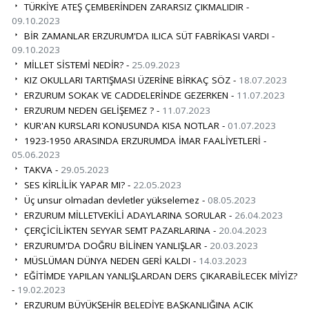
TÜRKİYE ATEŞ ÇEMBERİNDEN ZARARSIZ ÇIKMALIDIR -
09.10.2023
BİR ZAMANLAR ERZURUM'DA ILICA SÜT FABRİKASI VARDI -
09.10.2023
MİLLET SİSTEMİ NEDİR? -
25.09.2023
KIZ OKULLARI TARTIŞMASI ÜZERİNE BİRKAÇ SÖZ -
18.07.2023
ERZURUM SOKAK VE CADDELERİNDE GEZERKEN -
11.07.2023
ERZURUM NEDEN GELİŞEMEZ ? -
11.07.2023
KUR'AN KURSLARI KONUSUNDA KISA NOTLAR -
01.07.2023
1923-1950 ARASINDA ERZURUMDA İMAR FAALİYETLERİ -
05.06.2023
TAKVA -
29.05.2023
SES KİRLİLİK YAPAR MI? -
22.05.2023
Üç unsur olmadan devletler yükselemez -
08.05.2023
ERZURUM MİLLETVEKİLİ ADAYLARINA SORULAR -
26.04.2023
ÇERÇİCİLİKTEN SEYYAR SEMT PAZARLARINA -
20.04.2023
ERZURUM'DA DOĞRU BİLİNEN YANLIŞLAR -
20.03.2023
MÜSLÜMAN DÜNYA NEDEN GERİ KALDI -
14.03.2023
EĞİTİMDE YAPILAN YANLIŞLARDAN DERS ÇIKARABİLECEK MİYİZ?
-
19.02.2023
ERZURUM BÜYÜKŞEHİR BELEDİYE BAŞKANLIĞINA AÇIK