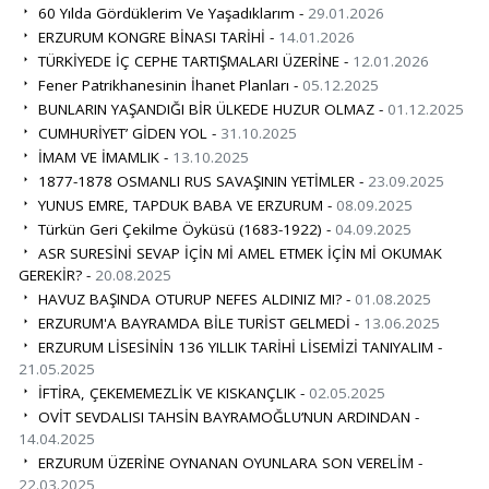
60 Yılda Gördüklerim Ve Yaşadıklarım -
29.01.2026
ERZURUM KONGRE BİNASI TARİHİ -
14.01.2026
TÜRKİYEDE İÇ CEPHE TARTIŞMALARI ÜZERİNE -
12.01.2026
Fener Patrikhanesinin İhanet Planları -
05.12.2025
BUNLARIN YAŞANDIĞI BİR ÜLKEDE HUZUR OLMAZ -
01.12.2025
CUMHURİYET’ GİDEN YOL -
31.10.2025
İMAM VE İMAMLIK -
13.10.2025
1877-1878 OSMANLI RUS SAVAŞININ YETİMLER -
23.09.2025
YUNUS EMRE, TAPDUK BABA VE ERZURUM -
08.09.2025
Türkün Geri Çekilme Öyküsü (1683-1922) -
04.09.2025
ASR SURESİNİ SEVAP İÇİN Mİ AMEL ETMEK İÇİN Mİ OKUMAK
GEREKİR? -
20.08.2025
HAVUZ BAŞINDA OTURUP NEFES ALDINIZ MI? -
01.08.2025
ERZURUM'A BAYRAMDA BİLE TURİST GELMEDİ -
13.06.2025
ERZURUM LİSESİNİN 136 YILLIK TARİHİ LİSEMİZİ TANIYALIM -
21.05.2025
İFTİRA, ÇEKEMEMEZLİK VE KISKANÇLIK -
02.05.2025
OVİT SEVDALISI TAHSİN BAYRAMOĞLU’NUN ARDINDAN -
14.04.2025
ERZURUM ÜZERİNE OYNANAN OYUNLARA SON VERELİM -
22.03.2025