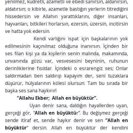
yenilmez, kudretli, azametli ve ebedi sanırsın, aldanırsın,
aldatırsın; o kibirle, azametle bastığın yerlerin titrediğini
hissedersin ve Allahın yarattıklarını, diğer insanları,
hayvanları, bitkileri horlarsın, ezersin, üzersin, incitirsin
ve hatta yok edersin.
Kendi varlığını ispat için başkalarının yok
edilmesinin kaçınılmaz olduğuna inanırsın. İçinden bir
ses filan kişi ya da kişilerin senin malında, makamında,
unvanında gözü var, vesvesesini beyninin, ruhunun
derinliklerine fısıldar. İçindeki o esrarengiz ses; Onlar
saldırmadan ben saldırıp kapayım der, seni tuzaklara
düşürür, hülyalarının kölesi olursun. Tam bu sırada bir
başka ses sana haykırır!
“Allahu Ekber; Allah en büyüktür”.
Uyan denir sana, daldığın hayallerden uyan,
gerçeği gör, “
Allah en büyüktü
r”. Bu değişmez gerçeği
sende itiraf et, sende haykır denir ve sen
“Allah en
büyüktür
” dersin. Allah en büyüktür der kendini