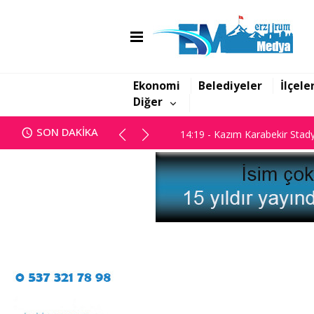
14:10 - Usta Kalem Engin Gült
14:19 - Kazım Karabekir Stady
Ekonomi
Belediyeler
İlçele
Diğer
14:10 - Usta Kalem Engin Gült
SON DAKİKA
14:19 - Kazım Karabekir Stady