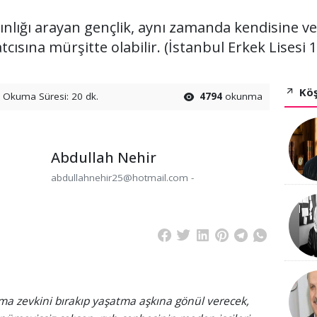
nlığı arayan gençlik, aynı zamanda kendisine veril
şatcısına mürşitte olabilir. (İstanbul Erkek Lisesi 1
Köş
Okuma Süresi: 20 dk.
4794
okunma
Abdullah Nehir
abdullahnehir25@hotmail.com -
ama zevkini bırakıp yaşatma aşkına gönül verecek,