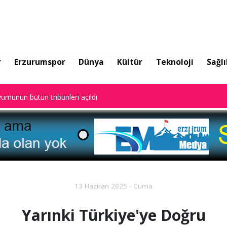
ekin yazılarına başladı
umunun bütün tribünleri açıldı
r
Erzurumspor
Dünya
Kültür
Teknoloji
Sağlı
ekin yazılarına başladı
umunun bütün tribünleri açıldı
13 Haziran 2025 - Cuma
Yarınki Türkiye'ye Doğru