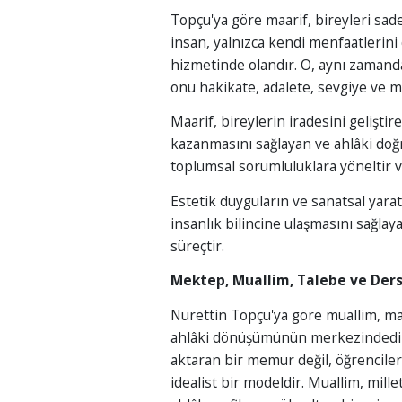
Topçu'ya göre maarif, bireyleri sadec
insan, yalnızca kendi menfaatlerini
hizmetinde olandır. O, aynı zamanda
onu hakikate, adalete, sevgiye ve 
Maarif, bireylerin iradesini geliştir
kazanmasını sağlayan ve ahlâki doğr
toplumsal sorumluluklara yöneltir ve
Estetik duyguların ve sanatsal yaratı
insanlık bilincine ulaşmasını sağlaya
süreçtir.
Mektep, Muallim, Talebe ve Der
Nurettin Topçu'ya göre muallim, m
ahlâki dönüşümünün merkezindedir. 
aktaran bir memur değil, öğrencile
idealist bir modeldir. Muallim, mille