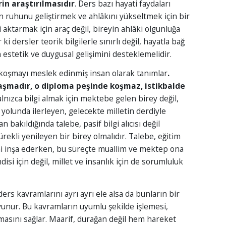
rin araştırılmasıdır
. Ders bazı hayati faydaları
yin ruhunu geliştirmek ve ahlâkını yükseltmek için bir
i aktarmak için araç değil, bireyin ahlâki olgunluğa
 ki dersler teorik bilgilerle sınırlı değil, hayatla bağ
 estetik ve duygusal gelişimini desteklemelidir.
 koşmayı meslek edinmiş insan olarak tanımlar
.
aşmadır, o diploma peşinde koşmaz, istikbalde
lnızca bilgi almak için mektebe gelen birey değil,
 yolunda ilerleyen, gelecekte milletin derdiyle
 bakıldığında talebe, pasif bilgi alıcısı değil
ekli yenileyen bir birey olmalıdır. Talebe, eğitim
ni inşa ederken, bu süreçte muallim ve mektep ona
isi için değil, millet ve insanlık için de sorumluluk
rs kavramlarını ayrı ayrı ele alsa da bunların bir
vunur. Bu kavramların uyumlu şekilde işlemesi,
lmasını sağlar. Maarif, durağan değil hem hareket