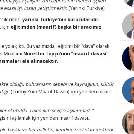
ve nümayişsiz çalışan, ruh cephesinin maden işçileri
 esaslı işi, insan yetiştirmektir.
(Yarınki Türkiye)
cilerimiz,
yarınki Türkiye'nin kurucularıdır.
 için
eğitimden (maarif) başka bir aracımız
le yola çıktı. Bu yazımızda, eğitimi bir "dava" olarak
fe Muallimi
Nurettin Topçu'nun “maarif davası”
sımaları ele alınacaktır.
mekte olduğu buhranların sebebi ve kaynağının, kültür
tiği"
(Türkiye’nin Maarif Dâvası) için yeniden maarif
ler okutuldu. Lakin ilim sevgisi aşılanmadı."
isini aşılamak için yeniden maarif davası...
ple başlar ve her milletin, kendine özel olan mektebi