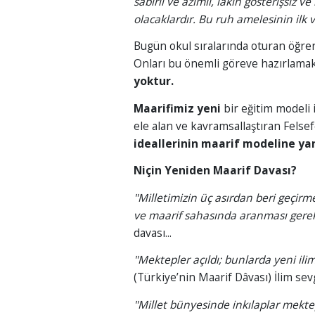
sabırlı ve azimli, lâkin gösterişsiz 
olacaklardır. Bu ruh amelesinin ilk ve
Bugün okul sıralarında oturan öğren
Onları bu önemli göreve hazırlamak
yoktur.
Maarifimiz yeni
bir eğitim modeli i
ele alan ve kavramsallaştıran Felse
ideallerinin maarif modeline yan
Niçin Yeniden Maarif Davası?
"Milletimizin üç asırdan beri geçir
ve maarif sahasında aranması gerek
davası...
"Mektepler açıldı; bunlarda yeni ilim
(Türkiye’nin Maarif Dâvası) İlim sevg
"Millet bünyesinde inkılaplar mekte