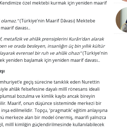
 Kendimize özel mektebi kurmak için yeniden maarif
 olamaz."
(Türkiye’nin Maarif Dâvası) Mektebe
maarif davası...
 metafizik ve ahlâk prensiplerini Kurân’dan alarak
n ve orada besleyen, insanlığın üç bin yıllık kültür
layarak evrensel bir ruh ve ahlâk cihazı"
(Türkiye’nin
ek yeniden başlamak için yeniden maarif davası...
ışı
mhuriyet'e geçiş sürecine tanıklık eden Nurettin
le ahlâk felsefesine dayalı millî rönesans ideali
plumsal bozulma ve kimlik kaybı ancak bireyin
ebilir. Maarif, onun düşünce sisteminde merkezi bir
 inşa edilmelidir. Topçu, ‘pragmatik’ eğitim anlayışına
nü merkeze alan bir model önermiş, maarifi yalnızca
l, millî kimliğin güçlendirilmesinde kullanılabilecek