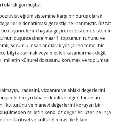
i olarak görmüştür.
pozitivist eğitim sistemine karşı bir duruş olarak
 değerlerle donatılması gerektiğine inanmıştır. Bizzat
bu düşüncelerini hayata geçirerek sistemi, sistemin
pçu'nun düşüncesinde maarif, toplumun ruhunu ve
demli, sorumlu insanlar olarak yetiştiren temel bir
ece bilgi aktarmak veya meslek kazandırmak değil,
ak, milletin kültürel dokusunu korumak ve toplumsal
kalmayıp, iradesini, vicdanını ve ahlâki değerlerini
önüşümle bireyi daha erdemli ve olgun bir insan
ihini, kültürünü ve manevi değerlerini koruyan bir
e düşülmeden milletin kendi öz değerleri üzerine inşa
etinin tarihsel ve kültürel mirası ile İslam