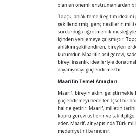
olan en önemli enstrümanlardan bir
Topçu, ahlâk temelli eğitim idealini 
şekillendirmiş, genç nesillerin millî
sürdürdüğü öğretmenlik mesleğiyle 
içinden yenilemeye çalışmıştır. To
ahlâkını şekillendiren, bireyleri er
kurumdur. Maarifin asıl görevi, sad
bireyi insanlık idealleriyle donatm
dayanışmayı güçlendirmektir.
Maarifin Temel Amaçları
Maarif, bireyin aklını geliştirmekle 
güçlendirmeyi hedefler. İçsel bir d
haline getirir. Maarif, milletin tar
köprü görevi üstlenir ve taklitçiliğ
eder. Maarif, alt yapısında Türk mill
medeniyetini barındırır.