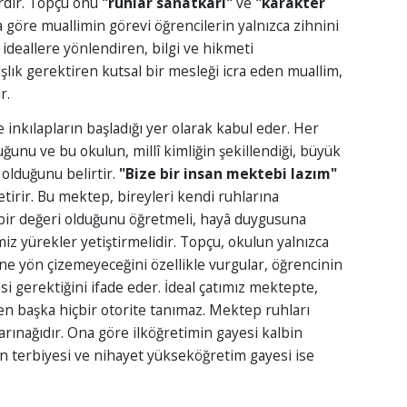
rdır. Topçu onu
"ruhlar sanatkârı"
ve
"karakter
 göre muallimin görevi öğrencilerin yalnızca zihnini
ideallere yönlendiren, bilgi ve hikmeti
şlık gerektiren kutsal bir mesleği icra eden muallim,
r.
inkılapların başladığı yer olarak kabul eder. Her
ğunu ve bu okulun, millî kimliğin şekillendiği, büyük
 olduğunu belirtir.
"Bize bir insan mektebi lazım"
etirir. Bu mektep, bireyleri kendi ruhlarına
 bir değeri olduğunu öğretmeli, hayâ duygusuna
iz yürekler yetiştirmelidir. Topçu, okulun yalnızca
ine yön çizemeyeceğini özellikle vurgular, öğrencinin
esi gerektiğini ifade eder. İdeal çatımız mektepte,
den başka hiçbir otorite tanımaz. Mektep ruhları
barınağıdır. Ona göre ilköğretimin gayesi kalbin
lın terbiyesi ve nihayet yükseköğretim gayesi ise