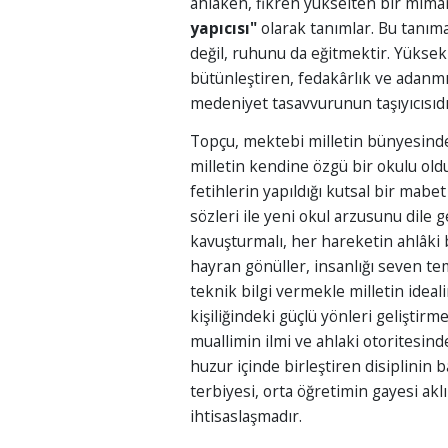
ahlâken, fikren yükselten bir mima
yapıcısı"
olarak tanımlar. Bu tanıma
değil, ruhunu da eğitmektir. Yüksek 
bütünleştiren, fedakârlık ve adanmı
medeniyet tasavvurunun taşıyıcısıdı
Topçu, mektebi milletin bünyesinde 
milletin kendine özgü bir okulu oldu
fetihlerin yapıldığı kutsal bir mabet
sözleri ile yeni okul arzusunu dile g
kavuşturmalı, her hareketin ahlâki
hayran gönüller, insanlığı seven tem
teknik bilgi vermekle milletin ideal
kişiliğindeki güçlü yönleri geliştirm
muallimin ilmi ve ahlaki otoritesin
huzur içinde birleştiren disiplinin 
terbiyesi, orta öğretimin gayesi ak
ihtisaslaşmadır.