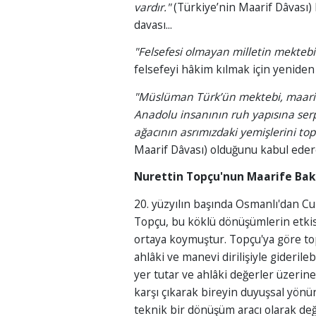
vardır."
(Türkiye’nin Maarif Dâvası)
davası...
"Felsefesi olmayan milletin mektebi
felsefeyi hâkim kılmak için yeniden 
"Müslüman Türk’ün mektebi, maarif,
Anadolu insanının ruh yapısına serpe
ağacının asrımızdaki yemişlerini top
Maarif Dâvası) olduğunu kabul eder
Nurettin Topçu'nun Maarife Bak
20. yüzyılın başında Osmanlı'dan Cu
Topçu, bu köklü dönüşümlerin etkisiy
ortaya koymuştur. Topçu'ya göre to
ahlâki ve manevi dirilişiyle gideril
yer tutar ve ahlâki değerler üzerine
karşı çıkarak bireyin duyuşsal yönü
teknik bir dönüşüm aracı olarak deği