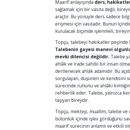
Maarif anlayışında
ders, hakikatle
sağlamak için bir vasıta değil, bire
araçtır. Bu yönüyle ders sadece bilg
erişmesi için vasıtadır. Bunun içindir
kurulacak biçimde işlenmeli, bireyin
Topçu, talebeyi hakikatler peşinde
Talebenin gayesi manevi olgunl
mevki dilencisi değildir.
Talebe ya
ahlâk ve irade sahibi bir insan olma
dertlenecek ahlâk adamıdır. Bu açıdan
sorgulayan, düşünen ve kendisini sür
sürecinde ruhunu ve ahlâki kimliği
rehberlik eder. Talebe, yalnızca kend
taşıyan bireydir.
Topçu, mektep, muallim, talebe ve de
bütünlük içinde işlev gördüğünü sa
maarif sürecinin anlamlı ve etkili o