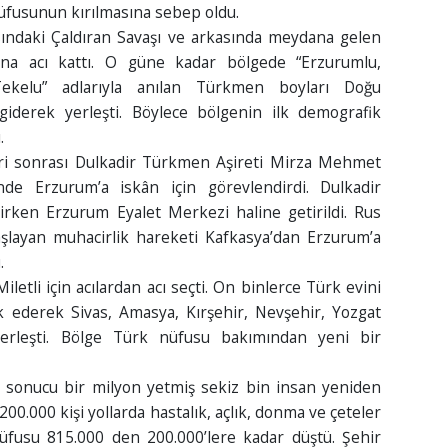
nüfusunun kırılmasına sebep oldu.
sındaki Çaldıran Savaşı ve arkasında meydana gelen
rına acı kattı. O güne kadar bölgede “Erzurumlu,
Tekelu” adlarıyla anılan Türkmen boyları Doğu
iderek yerleşti. Böylece bölgenin ilk demografik
.
ri sonrası Dulkadir Türkmen Aşireti Mirza Mehmet
e Erzurum’a iskân için görevlendirdi. Dulkadir
rken Erzurum Eyalet Merkezi haline getirildi. Rus
şlayan muhacirlik hareketi Kafkasya’dan Erzurum’a
.
etli için acılardan acı seçti. On binlerce Türk evini
k ederek Sivas, Amasya, Kırşehir, Nevşehir, Yozgat
erleşti. Bölge Türk nüfusu bakımından yeni bir
sı sonucu bir milyon yetmiş sekiz bin insan yeniden
00.000 kişi yollarda hastalık, açlık, donma ve çeteler
nüfusu 815.000 den 200.000’lere kadar düştü. Şehir