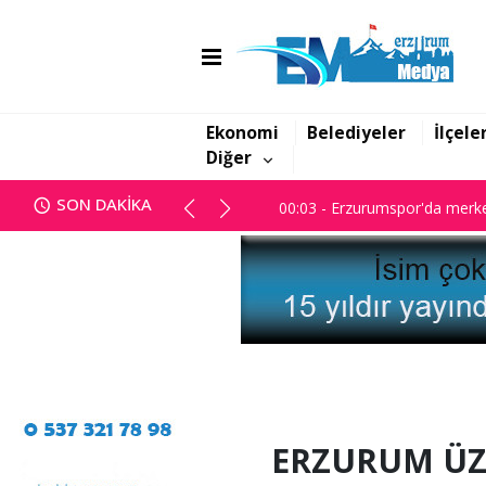
00:03 - Erzurumspor'da merke
Ekonomi
Belediyeler
İlçele
Diğer
00:03 - Erzurumspor'da merke
SON DAKİKA
00:03 - Erzurumspor'da merke
ERZURUM ÜZ