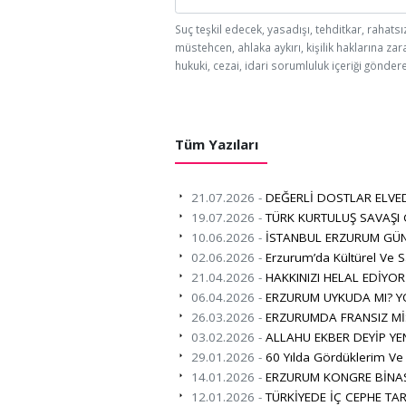
Suç teşkil edecek, yasadışı, tehditkar, rahatsı
müstehcen, ahlaka aykırı, kişilik haklarına zar
hukuki, cezai, idari sorumluluk içeriği göndere
Tüm Yazıları
21.07.2026 -
DEĞERLİ DOSTLAR ELVE
19.07.2026 -
TÜRK KURTULUŞ SAVAŞI
10.06.2026 -
İSTANBUL ERZURUM GÜN
02.06.2026 -
Erzurum’da Kültürel Ve S
21.04.2026 -
HAKKINIZI HELAL EDİYO
06.04.2026 -
ERZURUM UYKUDA MI? Y
26.03.2026 -
ERZURUMDA FRANSIZ Mİ
03.02.2026 -
ALLAHU EKBER DEYİP YE
29.01.2026 -
60 Yılda Gördüklerim Ve
14.01.2026 -
ERZURUM KONGRE BİNAS
12.01.2026 -
TÜRKİYEDE İÇ CEPHE TAR