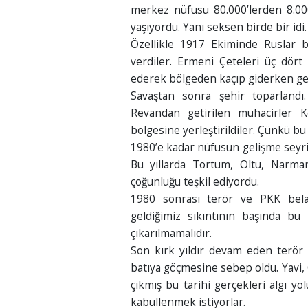
merkez nüfusu 80.000’lerden 8.000
yaşıyordu. Yanı seksen birde bir idi.
Özellikle 1917 Ekiminde Ruslar b
verdiler. Ermeni Çeteleri üç dört
ederek bölgeden kaçıp giderken geri
Savaştan sonra şehir toparlandı
Revandan getirilen muhacirler 
bölgesine yerleştirildiler. Çünkü bu
1980’e kadar nüfusun gelişme seyri 
Bu yıllarda Tortum, Oltu, Narman,
çoğunluğu teşkil ediyordu.
1980 sonrası terör ve PKK bela
geldiğimiz sıkıntının başında bu 
çıkarılmamalıdır.
Son kırk yıldır devam eden terör 
batıya göçmesine sebep oldu. Yavi, Çi
çıkmış bu tarihi gerçekleri algı yo
kabullenmek istiyorlar.