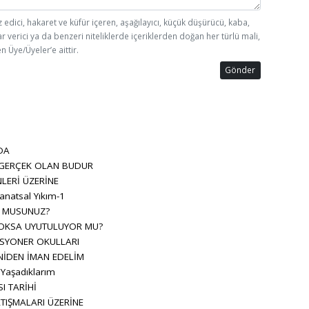
z edici, hakaret ve küfür içeren, aşağılayıcı, küçük düşürücü, kaba,
ar verici ya da benzeri niteliklerde içeriklerden doğan her türlü mali,
n Üye/Üyeler’e aittir.
Gönder
DA
 GERÇEK OLAN BUDUR
LERİ ÜZERİNE
anatsal Yıkım-1
R MUSUNUZ?
OKSA UYUTULUYOR MU?
SYONER OKULLARI
NİDEN İMAN EDELİM
 Yaşadıklarım
I TARİHİ
TIŞMALARI ÜZERİNE