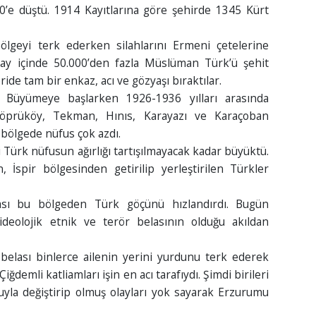
’e düştü. 1914 Kayıtlarına göre şehirde 1345 Kürt
ölgeyi terk ederken silahlarını Ermeni çetelerine
 ay içinde 50.000’den fazla Müslüman Türk’ü şehit
de tam bir enkaz, acı ve gözyaşı bıraktılar.
. Büyümeye başlarken 1926-1936 yılları arasında
Köprüköy, Tekman, Hınıs, Karayazı ve Karaçoban
 bölgede nüfus çok azdı.
Türk nüfusun ağırlığı tartışılmayacak kadar büyüktü.
 İspir bölgesinden getirilip yerleştirilen Türkler
sı bu bölgeden Türk göçünü hızlandırdı. Bugün
ideolojik etnik ve terör belasının olduğu akıldan
belası binlerce ailenin yerini yurdunu terk ederek
ğdemli katliamları işin en acı tarafıydı. Şimdi birileri
luyla değiştirip olmuş olayları yok sayarak Erzurumu