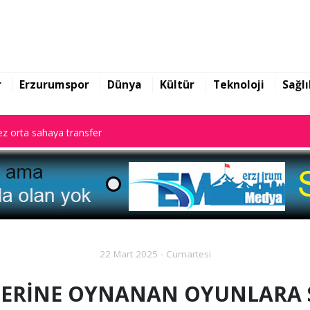
z orta sahaya transfer
r
Erzurumspor
Dünya
Kültür
Teknoloji
Sağlı
z orta sahaya transfer
z orta sahaya transfer
22 Mart 2025 - Cumartesi
ERİNE OYNANAN OYUNLARA 