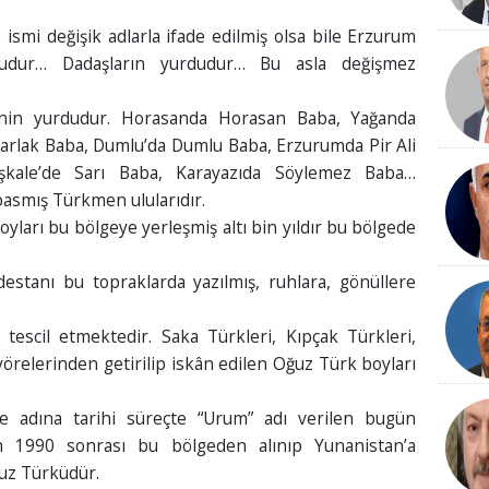
ismi değişik adlarla ifade edilmiş olsa bile Erzurum
dur… Dadaşların yurdudur… Bu asla değişmez
inin yurdudur. Horasanda Horasan Baba, Yağanda
rlak Baba, Dumlu’da Dumlu Baba, Erzurumda Pir Ali
Aşkale’de Sarı Baba, Karayazıda Söylemez Baba…
asmış Türkmen ulularıdır.
yları bu bölgeye yerleşmiş altı bin yıldır bu bölgede
estanı bu topraklarda yazılmış, ruhlara, gönüllere
tescil etmektedir. Saka Türkleri, Kıpçak Türkleri,
örelerinden getirilip iskân edilen Oğuz Türk boyları
e adına tarihi süreçte “Urum” adı verilen bugün
n 1990 sonrası bu bölgeden alınıp Yunanistan’a
uz Türküdür.