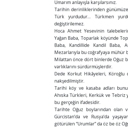
Umarım anlayışla karşılarsınız.
Tarihin derinliklerinden günümüze 
Türk yurdudur… Türkmen yurdu
değiştirilemez.
Hoca Ahmet Yesevinin talebeler
Yağan Baba, Toparlak köyünde Topa
Baba, Kandillide Kandil Baba, 
Mezarlarıyla bu coğrafyaya mühür b
Milattan önce dört binlerde Oğuz bo
varlıklarını sürdürmüşlerdir.
Dede Korkut Hikâyeleri, Köroğlu d
nakşedilmiştir.
Tarihi köy ve kasaba adları bunu 
Ahıska Türkleri, Kerkük ve Tebriz y
bu gerçeğin ifadesidir.
Tarihte Oğuz boylarından olan v
Gürcistan’da ve Rusya’da yaşaya
götürülen “Urumlar” da öz be öz Oğ