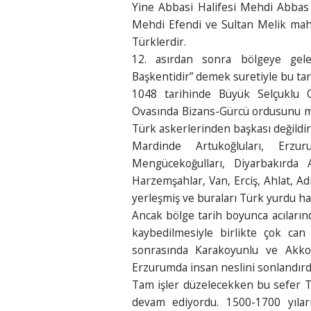
Yine Abbasi Halifesi Mehdi Abbas
Mehdi Efendi ve Sultan Melik mahal
Türklerdir.
12. asırdan sonra bölgeye gele
Başkentidir” demek suretiyle bu tari
1048 tarihinde Büyük Selçuklu 
Ovasında Bizans-Gürcü ordusunu ma
Türk askerlerinden başkası değildir
Mardinde Artukoğluları, Erzuru
Mengücekoğulları, Diyarbakırda 
Harzemşahlar, Van, Erciş, Ahlat, Ad
yerleşmiş ve buraları Türk yurdu ha
Ancak bölge tarih boyunca acılarınd
kaybedilmesiyle birlikte çok ca
sonrasında Karakoyunlu ve Akko
Erzurumda insan neslini sonlandırd
Tam işler düzelecekken bu sefer Ti
devam ediyordu. 1500-1700 yıları