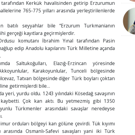
 tarafından Kerkük havalisinden getirip Erzurumun
lelerine 765-775 yılları arasında yerleştirilenlerde
n batılı seyyahlar bile “Erzurum Turkmanianın
hi gerçeği kayıtlara geçirmişlerdir.
Ordusu komutanı İbrahim Yınal tarafından Pasin
ğlup edip Anadolu kapılarını Türk Milletine açanda
.
mda Saltukoğulları, Elazığ-Erzincan yöresinde
Akkoyunlular, Karakoyunlular, Tunceli bölgesinde
ilcevaz, Tatvan bölgesinde diğer Türk boyları çoktan
line getirmişlerdi bile…
a yeri, yurdu oldu. 1243 yılındaki Kösedağ savaşının
n kaybetti. Çok kan aktı. Bu yetmezmiş gibi 1350
yunlu Türkmenler arasındaki savaşlar neredeyse
ı.
mur orduları bölgeyi kan gölüne çevirdi. Tük kıyımı
 arasında Osmanlı-Safevi savaşları yani iki Türk