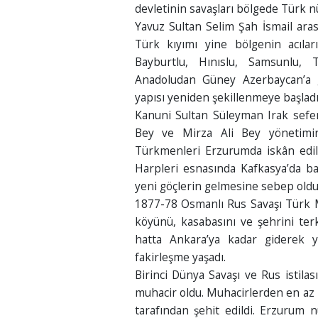
devletinin savaşları bölgede Türk 
Yavuz Sultan Selim Şah İsmail ara
Türk kıyımı yine bölgenin acıla
Bayburtlu, Hınıslu, Samsunlu, 
Anadoludan Güney Azerbaycan’a g
yapısı yeniden şekillenmeye başladı
Kanuni Sultan Süleyman Irak sefe
Bey ve Mirza Ali Bey yönetimind
Türkmenleri Erzurumda iskân edili
Harpleri esnasında Kafkasya’da ba
yeni göçlerin gelmesine sebep oldu
1877-78 Osmanlı Rus Savaşı Türk Mil
köyünü, kasabasını ve şehrini ter
hatta Ankara’ya kadar giderek y
fakirleşme yaşadı.
Birinci Dünya Savaşı ve Rus istila
muhacir oldu. Muhacirlerden en az 2
tarafından şehit edildi. Erzurum 