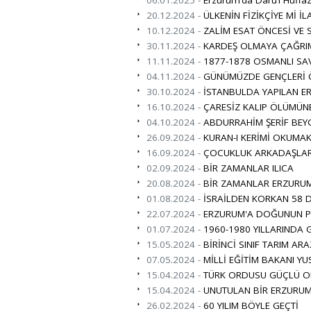
20.12.2024 -
ÜLKENİN FİZİKÇİYE Mİ İL
10.12.2024 -
ZALİM ESAT ÖNCESİ VE 
30.11.2024 -
KARDEŞ OLMAYA ÇAĞRI
11.11.2024 -
1877-1878 OSMANLI SAV
04.11.2024 -
GÜNÜMÜZDE GENÇLERİ Ö
30.10.2024 -
İSTANBULDA YAPILAN ER
16.10.2024 -
ÇARESİZ KALIP ÖLÜMÜN
04.10.2024 -
ABDURRAHİM ŞERİF BEY
26.09.2024 -
KURAN-I KERİMİ OKUMAK
16.09.2024 -
ÇOCUKLUK ARKADAŞLAR
02.09.2024 -
BİR ZAMANLAR ILICA
20.08.2024 -
BİR ZAMANLAR ERZURUM
01.08.2024 -
İSRAİLDEN KORKAN 58 D
22.07.2024 -
ERZURUM'A DOĞUNUN PAR
01.07.2024 -
1960-1980 YILLARINDA 
15.05.2024 -
BİRİNCİ SINIF TARIM ARA
07.05.2024 -
MİLLİ EĞİTİM BAKANI YU
15.04.2024 -
TÜRK ORDUSU GÜÇLÜ O
15.04.2024 -
UNUTULAN BİR ERZURUML
26.02.2024 -
60 YILIM BÖYLE GEÇTİ