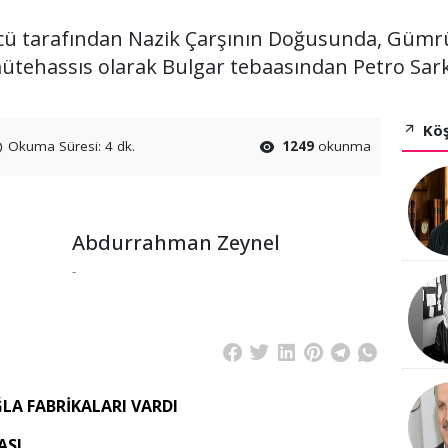
rcü tarafından Nazik Çarşının Doğusunda, Güm
tehassıs olarak Bulgar tebaasından Petro Sarko
Köş
Okuma Süresi: 4 dk.
1249
okunma
Abdurrahman Zeynel
-
A FABRİKALARI VARDI
ASI