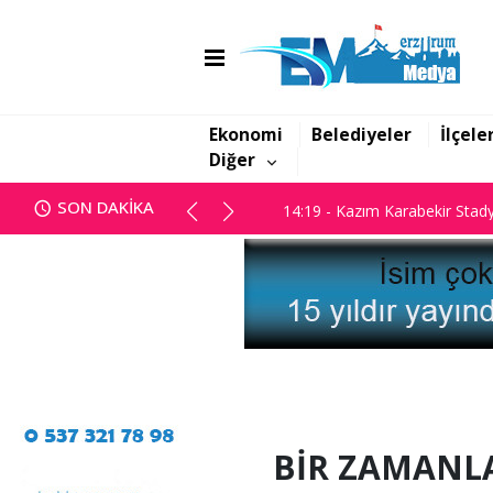
14:10 - Usta Kalem Engin Gült
14:19 - Kazım Karabekir Stady
Ekonomi
Belediyeler
İlçele
Diğer
14:10 - Usta Kalem Engin Gült
SON DAKİKA
14:19 - Kazım Karabekir Stady
BİR ZAMANL