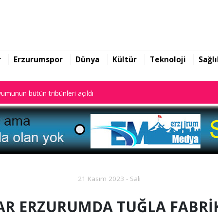
ekin yazılarına başladı
umunun bütün tribünleri açıldı
r
Erzurumspor
Dünya
Kültür
Teknoloji
Sağlı
ekin yazılarına başladı
umunun bütün tribünleri açıldı
21 Kasım 2023 - Salı
AR ERZURUMDA TUĞLA FABRİK