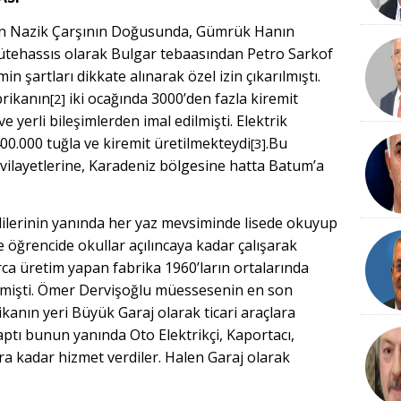
dan Nazik Çarşının Doğusunda, Gümrük Hanın
tehassıs olarak Bulgar tebaasından Petro Sarkof
in şartları dikkate alınarak özel izin çıkarılmıştı.
brikanın
iki ocağında 3000’den fazla kiremit
[2]
e yerli bileşimlerden imal edilmişti. Elektrik
400.000 tuğla ve kiremit üretilmekteydi
.Bu
[3]
 vilayetlerine, Karadeniz bölgesine hatta Batum’a
lilerinin yanında her yaz mevsiminde lisede okuyup
ce öğrencide okullar açılıncaya kadar çalışarak
rca üretim yapan fabrika 1960’ların ortalarında
rilmişti. Ömer Dervişoğlu müessesenin en son
anın yeri Büyük Garaj olarak ticari araçlara
aptı bunun yanında Oto Elektrikçi, Kaportacı,
ra kadar hizmet verdiler. Halen Garaj olarak