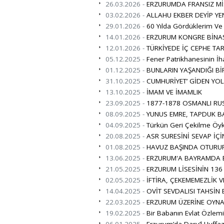
26.03.2026 -
ERZURUMDA FRANSIZ Mİ
03.02.2026 -
ALLAHU EKBER DEYİP YE
29.01.2026 -
60 Yılda Gördüklerim Ve
14.01.2026 -
ERZURUM KONGRE BİNAS
12.01.2026 -
TÜRKİYEDE İÇ CEPHE TAR
05.12.2025 -
Fener Patrikhanesinin İha
01.12.2025 -
BUNLARIN YAŞANDIĞI B
31.10.2025 -
CUMHURİYET’ GİDEN YO
13.10.2025 -
İMAM VE İMAMLIK
23.09.2025 -
1877-1878 OSMANLI RUS
08.09.2025 -
YUNUS EMRE, TAPDUK B
04.09.2025 -
Türkün Geri Çekilme Öy
20.08.2025 -
ASR SURESİNİ SEVAP İÇİ
01.08.2025 -
HAVUZ BAŞINDA OTURUP 
13.06.2025 -
ERZURUM'A BAYRAMDA B
21.05.2025 -
ERZURUM LİSESİNİN 136 Y
02.05.2025 -
İFTİRA, ÇEKEMEMEZLİK V
14.04.2025 -
OVİT SEVDALISI TAHSİ
22.03.2025 -
ERZURUM ÜZERİNE OYNA
19.02.2025 -
Bir Babanın Evlat Özlem
06.01.2025 -
Erzurum’da Daru’l Huffaz