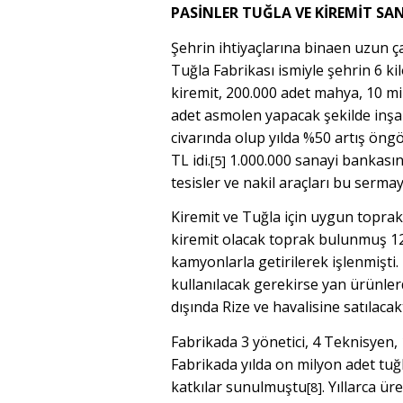
PASİNLER TUĞLA VE KİREMİT SA
Şehrin ihtiyaçlarına binaen uzun ç
Tuğla Fabrikası ismiyle şehrin 6 k
kiremit, 200.000 adet mahya, 10 mi
adet asmolen yapacak şekilde inşa e
civarında olup yılda %50 artış ön
TL idi.
1.000.000 sanayi bankasını
[5]
tesisler ve nakil araçları bu sermay
Kiremit ve Tuğla için uygun toprak
kiremit olacak toprak bulunmuş 1
kamyonlarla getirilerek işlenmişti.
kullanılacak gerekirse yan ürünler
dışında Rize ve havalisine satılacakt
Fabrikada 3 yönetici, 4 Teknisyen, 10 
Fabrikada yılda on milyon adet tuğl
katkılar sunulmuştu
. Yıllarca ü
[8]