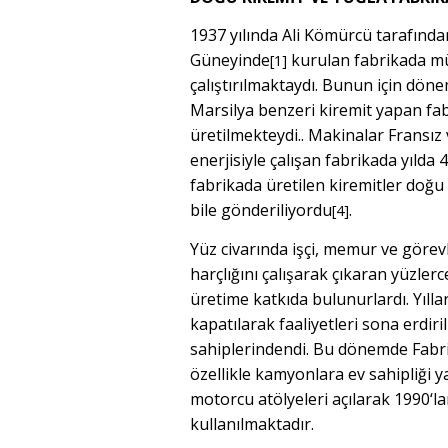
1937 yılında Ali Kömürcü tarafın
Güneyinde
kurulan fabrikada mü
[1]
çalıştırılmaktaydı. Bunun için dönem
Marsilya benzeri kiremit yapan fa
üretilmekteydi.. Makinalar Fransız v
enerjisiyle çalışan fabrikada yılda 
fabrikada üretilen kiremitler doğu
bile gönderiliyordu
.
[4]
Yüz civarında işçi, memur ve görev
harçlığını çalışarak çıkaran yüzler
üretime katkıda bulunurlardı. Yılla
kapatılarak faaliyetleri sona erdi
sahiplerindendi. Bu dönemde Fabrik
özellikle kamyonlara ev sahipliği y
motorcu atölyeleri açılarak 1990‘la
kullanılmaktadır.