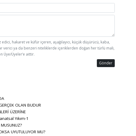
z edici, hakaret ve küfür içeren, aşağılayıcı, küçük düşürücü, kaba,
ar verici ya da benzeri niteliklerde içeriklerden doğan her türlü mali,
n Üye/Üyeler’e aittir.
Gönder
DA
 GERÇEK OLAN BUDUR
LERİ ÜZERİNE
anatsal Yıkım-1
R MUSUNUZ?
OKSA UYUTULUYOR MU?