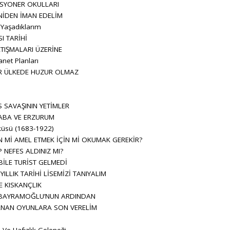
SYONER OKULLARI
NİDEN İMAN EDELİM
 Yaşadıklarım
I TARİHİ
TIŞMALARI ÜZERİNE
net Planları
İR ÜLKEDE HUZUR OLMAZ
L
 SAVAŞININ YETİMLER
ABA VE ERZURUM
küsü (1683-1922)
N Mİ AMEL ETMEK İÇİN Mİ OKUMAK GEREKİR?
NEFES ALDINIZ MI?
İLE TURİST GELMEDİ
ILLIK TARİHİ LİSEMİZİ TANIYALIM
E KISKANÇLIK
N BAYRAMOĞLU’NUN ARDINDAN
NAN OYUNLARA SON VERELİM
i
 Ve Hafızlık Geleneği