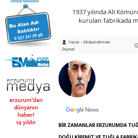
1937 yılında Ali Kömü
kurulan fabrikada mü
Yazar - Abdurrahman
Zeynel
BİR ZAMANLAR ERZURUMDA TUĞL
DOĞU KİREMİT VE TUĞLA FABRİK