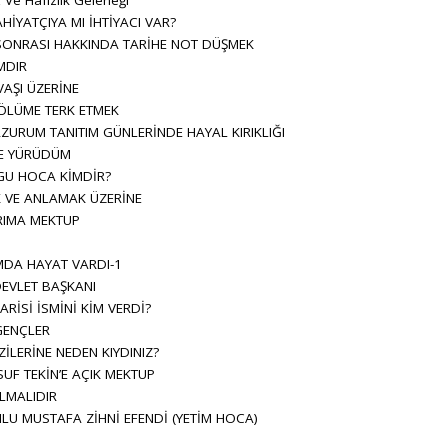
AHİYATÇIYA MI İHTİYACI VAR?
SONRASI HAKKINDA TARİHE NOT DÜŞMEK
MDIR
AŞI ÜZERİNE
LÜME TERK ETMEK
ZURUM TANITIM GÜNLERİNDE HAYAL KIRIKLIĞI
E YÜRÜDÜM
GU HOCA KİMDİR?
 VE ANLAMAK ÜZERİNE
IMA MEKTUP
DA HAYAT VARDI-1
EVLET BAŞKANI
İSİ İSMİNİ KİM VERDİ?
GENÇLER
ZİLERİNE NEDEN KIYDINIZ?
SUF TEKİN’E AÇIK MEKTUP
LMALIDIR
U MUSTAFA ZİHNİ EFENDİ (YETİM HOCA)