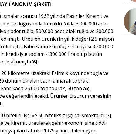
NAYİİ ANONİM ŞİRKETİ
alışmalar sonucu 1962 yılında Pasinler Kiremit ve
ilometre doğusunda kuruldu. Yılda 3.000.000 adet
lyon adet tuğla, 500.000 adet blok tuğla ve 200.000
dilmişti. Üretilen ürünlerin yıllık değeri 2.5 milyon
görülmüştü. Fabrikanın kuruluş sermayesi 3.300.000
n kredisiyle toplam 4.300.000 lira olup bütün
e ile alınmıştır
.
[6]
 20 kilometre uzaktaki Ezirmik köyünde tuğla ve
20 dönümlük alan satın alınarak toprak
 Fabrikada 25.000 ton toprak, 50 ton alçı
de değerlendirilecekti. Ürünler Erzurum veresinin
ı.
nitelikli işçi ve 50 niteliksiz işçi çalışmakta idi.
[7]
a ve kiremit üretilerek şehir ekonomisine ciddi
retim yapılan fabrika 1979 yılında bilinmeyen