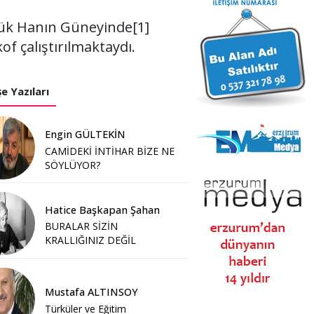
rük Hanın Güneyinde[1]
f çalıştırılmaktaydı.
e Yazıları
Engin GÜLTEKİN
CAMİDEKİ İNTİHAR BİZE NE
SÖYLÜYOR?
Hatice Başkapan Şahan
BURALAR SİZİN
KRALLIĞINIZ DEĞİL
Mustafa ALTINSOY
Türküler ve Eğitim