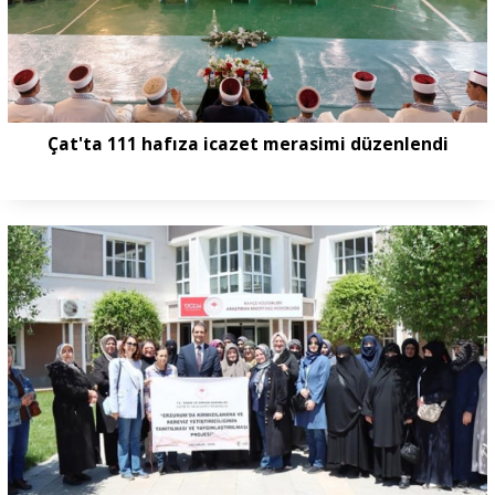
Çat'ta 111 hafıza icazet merasimi düzenlendi