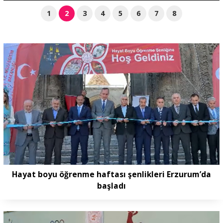
1
2
3
4
5
6
7
8
Hayat boyu öğrenme haftası şenlikleri Erzurum’da
başladı