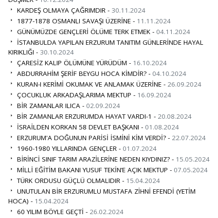
KARDEŞ OLMAYA ÇAĞRIMDIR -
30.11.2024
1877-1878 OSMANLI SAVAŞI ÜZERİNE -
11.11.2024
GÜNÜMÜZDE GENÇLERİ ÖLÜME TERK ETMEK -
04.11.2024
İSTANBULDA YAPILAN ERZURUM TANITIM GÜNLERİNDE HAYAL
KIRIKLIĞI -
30.10.2024
ÇARESİZ KALIP ÖLÜMÜNE YÜRÜDÜM -
16.10.2024
ABDURRAHİM ŞERİF BEYGU HOCA KİMDİR? -
04.10.2024
KURAN-I KERİMİ OKUMAK VE ANLAMAK ÜZERİNE -
26.09.2024
ÇOCUKLUK ARKADAŞLARIMA MEKTUP -
16.09.2024
BİR ZAMANLAR ILICA -
02.09.2024
BİR ZAMANLAR ERZURUMDA HAYAT VARDI-1 -
20.08.2024
İSRAİLDEN KORKAN 58 DEVLET BAŞKANI -
01.08.2024
ERZURUM'A DOĞUNUN PARİSİ İSMİNİ KİM VERDİ? -
22.07.2024
1960-1980 YILLARINDA GENÇLER -
01.07.2024
BİRİNCİ SINIF TARIM ARAZİLERİNE NEDEN KIYDINIZ? -
15.05.2024
MİLLİ EĞİTİM BAKANI YUSUF TEKİN’E AÇIK MEKTUP -
07.05.2024
TÜRK ORDUSU GÜÇLÜ OLMALIDIR -
15.04.2024
UNUTULAN BİR ERZURUMLU MUSTAFA ZİHNİ EFENDİ (YETİM
HOCA) -
15.04.2024
60 YILIM BÖYLE GEÇTİ -
26.02.2024