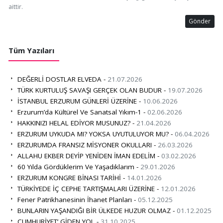
aittir.
Gönder
Tüm Yazıları
DEĞERLİ DOSTLAR ELVEDA -
21.07.2026
TÜRK KURTULUŞ SAVAŞI GERÇEK OLAN BUDUR -
19.07.2026
İSTANBUL ERZURUM GÜNLERİ ÜZERİNE -
10.06.2026
Erzurum’da Kültürel Ve Sanatsal Yıkım-1 -
02.06.2026
HAKKINIZI HELAL EDİYOR MUSUNUZ? -
21.04.2026
ERZURUM UYKUDA MI? YOKSA UYUTULUYOR MU? -
06.04.2026
ERZURUMDA FRANSIZ MİSYONER OKULLARI -
26.03.2026
ALLAHU EKBER DEYİP YENİDEN İMAN EDELİM -
03.02.2026
60 Yılda Gördüklerim Ve Yaşadıklarım -
29.01.2026
ERZURUM KONGRE BİNASI TARİHİ -
14.01.2026
TÜRKİYEDE İÇ CEPHE TARTIŞMALARI ÜZERİNE -
12.01.2026
Fener Patrikhanesinin İhanet Planları -
05.12.2025
BUNLARIN YAŞANDIĞI BİR ÜLKEDE HUZUR OLMAZ -
01.12.2025
CUMHURİYET’ GİDEN YOL -
31.10.2025