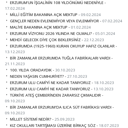
ERZURUM'UN İŞGALİNİN 108 YILDÖNÜMÜ NEDENİYLE -
17.02.2024
MİLLİ EĞİTİM BAKANINA AÇIK MEKTUP -
09.02.2024
GENÇLER NEDEN EVLENEMİYOR VEYA EVLENMİYOR -
07.02.2024
MALİYE BAKANINA AÇIK MEKTUP -
01.02.2024
ERZURUM VİZYONU 2026 YILINDA NE OLMALI? -
05.01.2024
MEHDİ GELECEK DİYE ÇOK BEKLERSİNİZ -
22.12.2023
ERZURUMDA (1925-1960) KURAN OKUYUP HAFIZ OLANLAR -
13.12.2023
BİR ZAMANLAR ERZURUMDA TUĞLA FABRİKALARI VARDI -
21.11.2023
100. YILDA ORADAYDIK -
30.10.2023
NEDEN YAŞASIN CUMHURİYET? -
27.10.2023
ERZURUM ULU CAMİ’Yİ NE KADAR TANIYORUZ -
18.10.2023
ERZURUM ULU CAMİYİ NE KADAR TANIYORUZ -
13.10.2023
TÜRKİYE ATEŞ ÇEMBERİNDEN ZARARSIZ ÇIKMALIDIR -
09.10.2023
BİR ZAMANLAR ERZURUM'DA ILICA SÜT FABRİKASI VARDI -
09.10.2023
MİLLET SİSTEMİ NEDİR? -
25.09.2023
KIZ OKULLARI TARTIŞMASI ÜZERİNE BİRKAÇ SÖZ -
18.07.2023