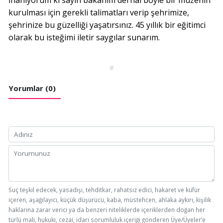
İnanıyorum ki sayın bakanım derhal böyle bir müzenin
kurulması için gerekli talimatları verip şehrimize,
şehrinize bu güzelliği yaşatırsınız. 45 yıllık bir eğitimci
olarak bu isteğimi iletir saygılar sunarım.
#
Yorumlar (0)
Suç teşkil edecek, yasadışı, tehditkar, rahatsız edici, hakaret ve küfür
içeren, aşağılayıcı, küçük düşürücü, kaba, müstehcen, ahlaka aykırı, kişilik
haklarına zarar verici ya da benzeri niteliklerde içeriklerden doğan her
türlü mali, hukuki, cezai, idari sorumluluk içeriği gönderen Üye/Üyeler’e