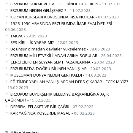
ERZURUM SOKAK VE CADDELERİNDE GEZERKEN -
11.07.2023
ERZURUM NEDEN GELİŞEMEZ ? -
11.07.2023
KUR'AN KURSLARI KONUSUNDA KISA NOTLAR -
01.07.2023
1923-1950 ARASINDA ERZURUMDA İMAR FAALİYETLERİ -
05.06.2023
TAKVA -
29.05.2023
SES KİRLİLİK YAPAR MI? -
22.05.2023
Üç unsur olmadan devletler yükselemez -
08.05.2023
ERZURUM MİLLETVEKİLİ ADAYLARINA SORULAR -
26.04.2023
ÇERÇİCİLİKTEN SEYYAR SEMT PAZARLARINA -
20.04.2023
ERZURUM'DA DOĞRU BİLİNEN YANLIŞLAR -
20.03.2023
MÜSLÜMAN DÜNYA NEDEN GERİ KALDI -
14.03.2023
EĞİTİMDE YAPILAN YANLIŞLARDAN DERS ÇIKARABİLECEK MİYİZ?
-
19.02.2023
ERZURUM BÜYÜKŞEHİR BELEDİYE BAŞKANLIĞINA AÇIK
ÇAĞRIMDIR -
15.02.2023
DEPREM, FELAKET VE BİR ÇAĞRI -
07.02.2023
KAR YAĞINCA KÖYLERDE MASAL -
06.02.2023
Köşe Yazıları