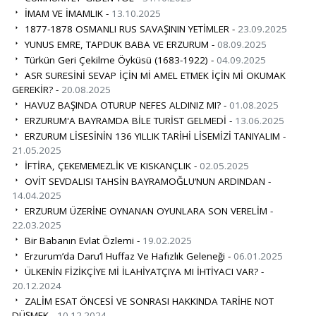
İMAM VE İMAMLIK -
13.10.2025
1877-1878 OSMANLI RUS SAVAŞININ YETİMLER -
23.09.2025
YUNUS EMRE, TAPDUK BABA VE ERZURUM -
08.09.2025
Türkün Geri Çekilme Öyküsü (1683-1922) -
04.09.2025
ASR SURESİNİ SEVAP İÇİN Mİ AMEL ETMEK İÇİN Mİ OKUMAK
GEREKİR? -
20.08.2025
HAVUZ BAŞINDA OTURUP NEFES ALDINIZ MI? -
01.08.2025
ERZURUM'A BAYRAMDA BİLE TURİST GELMEDİ -
13.06.2025
ERZURUM LİSESİNİN 136 YILLIK TARİHİ LİSEMİZİ TANIYALIM -
21.05.2025
İFTİRA, ÇEKEMEMEZLİK VE KISKANÇLIK -
02.05.2025
OVİT SEVDALISI TAHSİN BAYRAMOĞLU’NUN ARDINDAN -
14.04.2025
ERZURUM ÜZERİNE OYNANAN OYUNLARA SON VERELİM -
22.03.2025
Bir Babanın Evlat Özlemi -
19.02.2025
Erzurum’da Daru’l Huffaz Ve Hafızlık Geleneği -
06.01.2025
ÜLKENİN FİZİKÇİYE Mİ İLAHİYATÇIYA MI İHTİYACI VAR? -
20.12.2024
ZALİM ESAT ÖNCESİ VE SONRASI HAKKINDA TARİHE NOT
DÜŞMEK -
10.12.2024