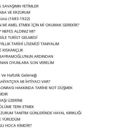
 SAVAŞININ YETİMLER
ABA VE ERZURUM
küsü (1683-1922)
N Mİ AMEL ETMEK İÇİN Mİ OKUMAK GEREKİR?
NEFES ALDINIZ MI?
İLE TURİST GELMEDİ
ILLIK TARİHİ LİSEMİZİ TANIYALIM
E KISKANÇLIK
N BAYRAMOĞLU’NUN ARDINDAN
NAN OYUNLARA SON VERELİM
i
 Ve Hafızlık Geleneği
AHİYATÇIYA MI İHTİYACI VAR?
SONRASI HAKKINDA TARİHE NOT DÜŞMEK
MDIR
AŞI ÜZERİNE
LÜME TERK ETMEK
ZURUM TANITIM GÜNLERİNDE HAYAL KIRIKLIĞI
E YÜRÜDÜM
GU HOCA KİMDİR?