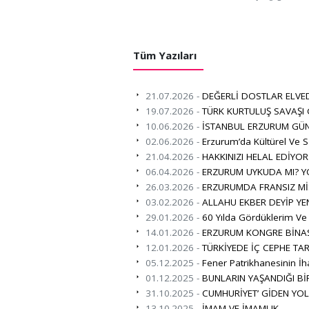
Tüm Yazıları
21.07.2026 -
DEĞERLİ DOSTLAR ELVE
19.07.2026 -
TÜRK KURTULUŞ SAVAŞI
10.06.2026 -
İSTANBUL ERZURUM GÜN
02.06.2026 -
Erzurum’da Kültürel Ve S
21.04.2026 -
HAKKINIZI HELAL EDİYO
06.04.2026 -
ERZURUM UYKUDA MI? Y
26.03.2026 -
ERZURUMDA FRANSIZ Mİ
03.02.2026 -
ALLAHU EKBER DEYİP YE
29.01.2026 -
60 Yılda Gördüklerim Ve
14.01.2026 -
ERZURUM KONGRE BİNAS
12.01.2026 -
TÜRKİYEDE İÇ CEPHE TAR
05.12.2025 -
Fener Patrikhanesinin İha
01.12.2025 -
BUNLARIN YAŞANDIĞI B
31.10.2025 -
CUMHURİYET’ GİDEN YO
13.10.2025 -
İMAM VE İMAMLIK