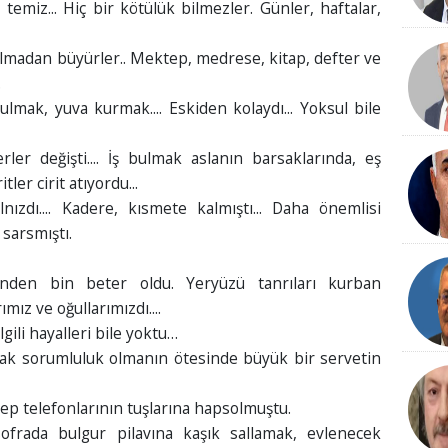
e temiz... Hiç bir kötülük bilmezler. Günler, haftalar,
a olmadan büyürler.. Mektep, medrese, kitap, defter ve
.
bulmak, yuva kurmak.... Eskiden kolaydı... Yoksul bile
rler değişti.... İş bulmak aslanın barsaklarında, eş
tler cirit atıyordu...
lnızdı.... Kadere, kısmete kalmıştı... Daha önemlisi
sarsmıştı.
erinden bin beter oldu. Yeryüzü tanrıları kurban
ımız ve oğullarımızdı....
ilgili hayalleri bile yoktu…
ak sorumluluk olmanın ötesinde büyük bir servetin
cep telefonlarının tuşlarına hapsolmuştu.
frada bulgur pilavına kaşık sallamak, evlenecek