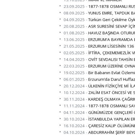
23.09.2025 -
1877-1878 OSMANLI RUS
08.09.2025 -
YUNUS EMRE, TAPDUK B
04.09.2025 -
Türkün Geri Çekilme Öy
20.08.2025 -
ASR SURESİNİ SEVAP İÇİ
01.08.2025 -
HAVUZ BAŞINDA OTURUP 
13.06.2025 -
ERZURUM'A BAYRAMDA B
21.05.2025 -
ERZURUM LİSESİNİN 136 Y
02.05.2025 -
İFTİRA, ÇEKEMEMEZLİK V
14.04.2025 -
OVİT SEVDALISI TAHSİ
22.03.2025 -
ERZURUM ÜZERİNE OYNA
19.02.2025 -
Bir Babanın Evlat Özlem
06.01.2025 -
Erzurum’da Daru’l Huffaz
20.12.2024 -
ÜLKENİN FİZİKÇİYE Mİ İL
10.12.2024 -
ZALİM ESAT ÖNCESİ VE 
30.11.2024 -
KARDEŞ OLMAYA ÇAĞRI
11.11.2024 -
1877-1878 OSMANLI SAV
04.11.2024 -
GÜNÜMÜZDE GENÇLERİ Ö
30.10.2024 -
İSTANBULDA YAPILAN ER
16.10.2024 -
ÇARESİZ KALIP ÖLÜMÜN
04.10.2024 -
ABDURRAHİM ŞERİF BEY