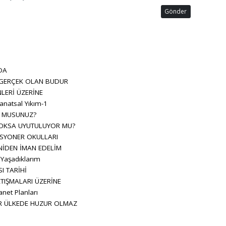
Gönder
DA
 GERÇEK OLAN BUDUR
LERİ ÜZERİNE
anatsal Yıkım-1
R MUSUNUZ?
OKSA UYUTULUYOR MU?
SYONER OKULLARI
NİDEN İMAN EDELİM
 Yaşadıklarım
I TARİHİ
TIŞMALARI ÜZERİNE
net Planları
İR ÜLKEDE HUZUR OLMAZ
L