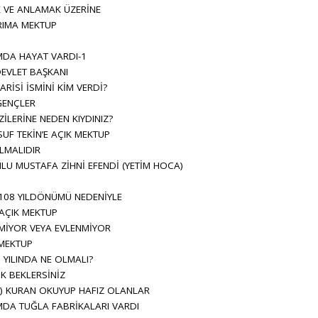
 VE ANLAMAK ÜZERİNE
IMA MEKTUP
DA HAYAT VARDI-1
EVLET BAŞKANI
İSİ İSMİNİ KİM VERDİ?
GENÇLER
ZİLERİNE NEDEN KIYDINIZ?
SUF TEKİN’E AÇIK MEKTUP
LMALIDIR
U MUSTAFA ZİHNİ EFENDİ (YETİM HOCA)
108 YILDÖNÜMÜ NEDENİYLE
 AÇIK MEKTUP
MİYOR VEYA EVLENMİYOR
 MEKTUP
YILINDA NE OLMALI?
K BEKLERSİNİZ
) KURAN OKUYUP HAFIZ OLANLAR
DA TUĞLA FABRİKALARI VARDI