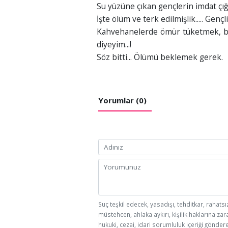
Su yüzüne çıkan gençlerin imdat çığlı
İşte ölüm ve terk edilmişlik..... Gençli
Kahvehanelerde ömür tüketmek, bab
diyeyim...!
Söz bitti... Ölümü beklemek gerek.
Yorumlar (0)
Suç teşkil edecek, yasadışı, tehditkar, rahatsı
müstehcen, ahlaka aykırı, kişilik haklarına zar
hukuki, cezai, idari sorumluluk içeriği göndere