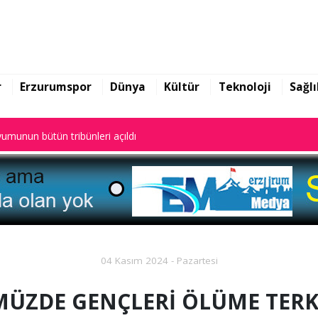
ekin yazılarına başladı
umunun bütün tribünleri açıldı
r
Erzurumspor
Dünya
Kültür
Teknoloji
Sağlı
ekin yazılarına başladı
umunun bütün tribünleri açıldı
04 Kasım 2024 - Pazartesi
ÜZDE GENÇLERİ ÖLÜME TERK