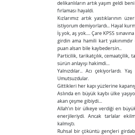
delikanlıların artık yaşım geldi ben
fırlaması hayaldi.
Kızlarımız artık yastıklarının ü
istiyorum demiyorlardı... Hayal kurmu
İş yok, aş yok..... Çare KPSS sınavı
girdin ama hamili kart yakınımdır
puan alsan bile kaybedersin...
Particilik, tarikatçılık, cemaatçilik,
sürün anlayışı hakimdi....
Yalnızdılar... Acı çekiyorlardı. Y
Umutsuzdular.
Gittikleri her kapı yüzlerine kapanıy
Aslında en büyük kaybı ülke yaşıyo
akan çeşme gibiydi....
Allah'ın bir ülkeye verdiği en büyük
enerjileriydi. Ancak tarlalar eki
kalmıştı.
Ruhsal bir çöküntü gençleri girdab