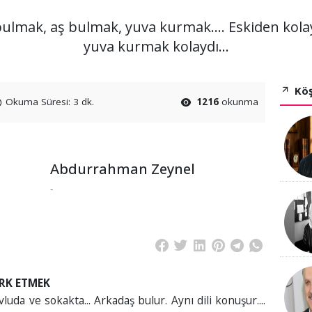
 bulmak, aş bulmak, yuva kurmak.... Eskiden kolayd
yuva kurmak kolaydı...
Köş
Okuma Süresi: 3 dk.
1216
okunma
Abdurrahman Zeynel
-
ERK ETMEK
luda ve sokakta... Arkadaş bulur. Aynı dili konuşur....