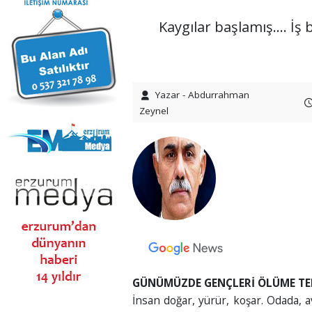
Kaygılar başlamış.... İş
Yazar - Abdurrahman
Zeynel
GÜNÜMÜZDE GENÇLERİ ÖLÜME T
İnsan doğar, yürür, koşar. Odada, av