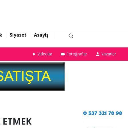
k
Siyaset
Asayiş
Videolar
Fotoğraflar
Yazarlar
 ETMEK