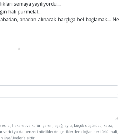
kları semaya yayılıyordu.....
ğin hali pürmelal....
adan, anadan alınacak harçlığa bel bağlamak.... Ne
#
z edici, hakaret ve küfür içeren, aşağılayıcı, küçük düşürücü, kaba,
ar verici ya da benzeri niteliklerde içeriklerden doğan her türlü mali,
n Üye/Üyeler’e aittir.