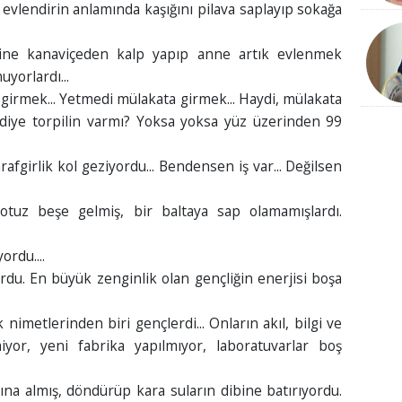
i evlendirin anlamında kaşığını pilava saplayıp sokağa
zerine kanaviçeden kalp yapıp anne artık evlenmek
yorlardı...
na girmek... Yetmedi mülakata girmek... Haydi, mülakata
 diye torpilin varmı? Yoksa yoksa yüz üzerinden 99
 tarafgirlik kol geziyordu... Bendensen iş var... Değilsen
aş otuz beşe gelmiş, bir baltaya sap olamamışlardı.
ordu....
rdu. En büyük zenginlik olan gençliğin enerjisi boşa
 nimetlerinden biri gençlerdi... Onların akıl, bilgi ve
lmiyor, yeni fabrika yapılmıyor, laboratuvarlar boş
ına almış, döndürüp kara suların dibine batırıyordu.