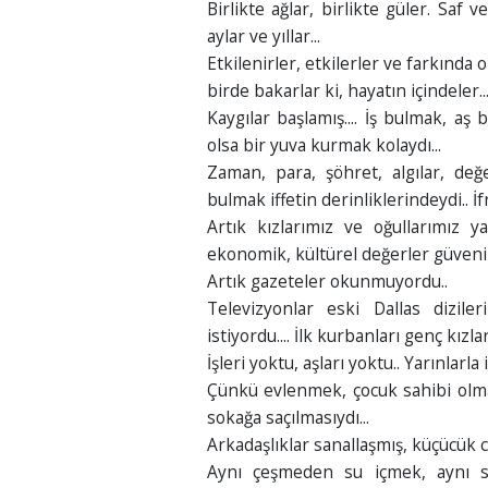
Birlikte ağlar, birlikte güler. Saf v
aylar ve yıllar...
Etkilenirler, etkilerler ve farkınd
birde bakarlar ki, hayatın içindeler..
Kaygılar başlamış.... İş bulmak, aş 
olsa bir yuva kurmak kolaydı...
Zaman, para, şöhret, algılar, değe
bulmak iffetin derinliklerindeydi.. İfri
Artık kızlarımız ve oğullarımız ya
ekonomik, kültürel değerler güveni 
Artık gazeteler okunmuyordu..
Televizyonlar eski Dallas dizil
istiyordu.... İlk kurbanları genç kızlar
İşleri yoktu, aşları yoktu.. Yarınlarla 
Çünkü evlenmek, çocuk sahibi olm
sokağa saçılmasıydı...
Arkadaşlıklar sanallaşmış, küçücük 
Aynı çeşmeden su içmek, aynı so