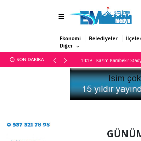
14:10 - Usta Kalem Engin Gült
14:19 - Kazım Karabekir Stady
Ekonomi
Belediyeler
İlçele
Diğer
14:10 - Usta Kalem Engin Gült
SON DAKİKA
14:19 - Kazım Karabekir Stady
GÜNÜM