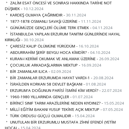
ZALİM ESAT ÖNCESİ VE SONRASI HAKKINDA TARİHE NOT
DÜŞMEK -
10.12.2024
KARDEŞ OLMAYA ÇAĞRIMDIR -
30.11.2024
1877-1878 OSMANLI SAVAŞI ÜZERİNE -
11.11.2024
GÜNÜMÜZDE GENÇLERİ ÖLÜME TERK ETMEK -
04.11.2024
İSTANBULDA YAPILAN ERZURUM TANITIM GÜNLERİNDE HAYAL
KIRIKLIĞI -
30.10.2024
ÇARESİZ KALIP ÖLÜMÜNE YÜRÜDÜM -
16.10.2024
ABDURRAHİM ŞERİF BEYGU HOCA KİMDİR? -
04.10.2024
KURAN-I KERİMİ OKUMAK VE ANLAMAK ÜZERİNE -
26.09.2024
ÇOCUKLUK ARKADAŞLARIMA MEKTUP -
16.09.2024
BİR ZAMANLAR ILICA -
02.09.2024
BİR ZAMANLAR ERZURUMDA HAYAT VARDI-1 -
20.08.2024
İSRAİLDEN KORKAN 58 DEVLET BAŞKANI -
01.08.2024
ERZURUM'A DOĞUNUN PARİSİ İSMİNİ KİM VERDİ? -
22.07.2024
1960-1980 YILLARINDA GENÇLER -
01.07.2024
BİRİNCİ SINIF TARIM ARAZİLERİNE NEDEN KIYDINIZ? -
15.05.2024
MİLLİ EĞİTİM BAKANI YUSUF TEKİN’E AÇIK MEKTUP -
07.05.2024
TÜRK ORDUSU GÜÇLÜ OLMALIDIR -
15.04.2024
UNUTULAN BİR ERZURUMLU MUSTAFA ZİHNİ EFENDİ (YETİM
HOCA) -
15.04.2024