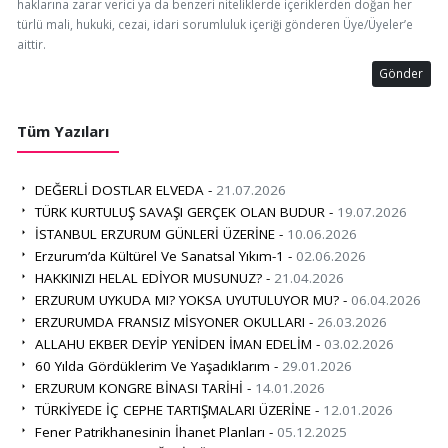
haklarına zarar verici ya da benzeri niteliklerde içeriklerden doğan her
türlü mali, hukuki, cezai, idari sorumluluk içeriği gönderen Üye/Üyeler’e
aittir.
Gönder
Tüm Yazıları
DEĞERLİ DOSTLAR ELVEDA -
21.07.2026
TÜRK KURTULUŞ SAVAŞI GERÇEK OLAN BUDUR -
19.07.2026
İSTANBUL ERZURUM GÜNLERİ ÜZERİNE -
10.06.2026
Erzurum’da Kültürel Ve Sanatsal Yıkım-1 -
02.06.2026
HAKKINIZI HELAL EDİYOR MUSUNUZ? -
21.04.2026
ERZURUM UYKUDA MI? YOKSA UYUTULUYOR MU? -
06.04.2026
ERZURUMDA FRANSIZ MİSYONER OKULLARI -
26.03.2026
ALLAHU EKBER DEYİP YENİDEN İMAN EDELİM -
03.02.2026
60 Yılda Gördüklerim Ve Yaşadıklarım -
29.01.2026
ERZURUM KONGRE BİNASI TARİHİ -
14.01.2026
TÜRKİYEDE İÇ CEPHE TARTIŞMALARI ÜZERİNE -
12.01.2026
Fener Patrikhanesinin İhanet Planları -
05.12.2025