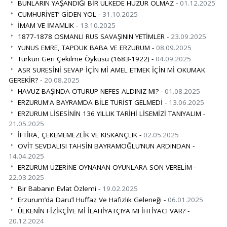
BUNLARIN YAŞANDIĞI BİR ÜLKEDE HUZUR OLMAZ -
01.12.2025
CUMHURİYET’ GİDEN YOL -
31.10.2025
İMAM VE İMAMLIK -
13.10.2025
1877-1878 OSMANLI RUS SAVAŞININ YETİMLER -
23.09.2025
YUNUS EMRE, TAPDUK BABA VE ERZURUM -
08.09.2025
Türkün Geri Çekilme Öyküsü (1683-1922) -
04.09.2025
ASR SURESİNİ SEVAP İÇİN Mİ AMEL ETMEK İÇİN Mİ OKUMAK
GEREKİR? -
20.08.2025
HAVUZ BAŞINDA OTURUP NEFES ALDINIZ MI? -
01.08.2025
ERZURUM'A BAYRAMDA BİLE TURİST GELMEDİ -
13.06.2025
ERZURUM LİSESİNİN 136 YILLIK TARİHİ LİSEMİZİ TANIYALIM -
21.05.2025
İFTİRA, ÇEKEMEMEZLİK VE KISKANÇLIK -
02.05.2025
OVİT SEVDALISI TAHSİN BAYRAMOĞLU’NUN ARDINDAN -
14.04.2025
ERZURUM ÜZERİNE OYNANAN OYUNLARA SON VERELİM -
22.03.2025
Bir Babanın Evlat Özlemi -
19.02.2025
Erzurum’da Daru’l Huffaz Ve Hafızlık Geleneği -
06.01.2025
ÜLKENİN FİZİKÇİYE Mİ İLAHİYATÇIYA MI İHTİYACI VAR? -
20.12.2024