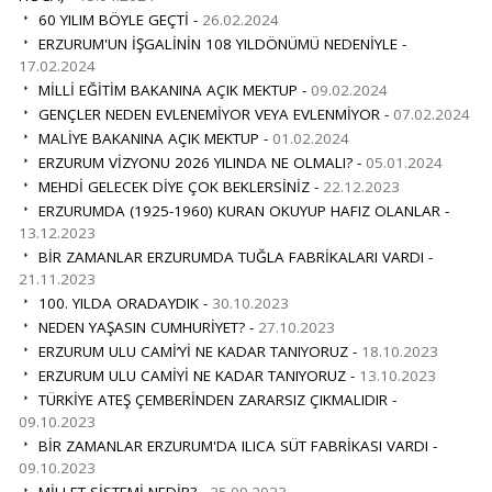
60 YILIM BÖYLE GEÇTİ -
26.02.2024
ERZURUM'UN İŞGALİNİN 108 YILDÖNÜMÜ NEDENİYLE -
17.02.2024
MİLLİ EĞİTİM BAKANINA AÇIK MEKTUP -
09.02.2024
GENÇLER NEDEN EVLENEMİYOR VEYA EVLENMİYOR -
07.02.2024
MALİYE BAKANINA AÇIK MEKTUP -
01.02.2024
ERZURUM VİZYONU 2026 YILINDA NE OLMALI? -
05.01.2024
MEHDİ GELECEK DİYE ÇOK BEKLERSİNİZ -
22.12.2023
ERZURUMDA (1925-1960) KURAN OKUYUP HAFIZ OLANLAR -
13.12.2023
BİR ZAMANLAR ERZURUMDA TUĞLA FABRİKALARI VARDI -
21.11.2023
100. YILDA ORADAYDIK -
30.10.2023
NEDEN YAŞASIN CUMHURİYET? -
27.10.2023
ERZURUM ULU CAMİ’Yİ NE KADAR TANIYORUZ -
18.10.2023
ERZURUM ULU CAMİYİ NE KADAR TANIYORUZ -
13.10.2023
TÜRKİYE ATEŞ ÇEMBERİNDEN ZARARSIZ ÇIKMALIDIR -
09.10.2023
BİR ZAMANLAR ERZURUM'DA ILICA SÜT FABRİKASI VARDI -
09.10.2023
MİLLET SİSTEMİ NEDİR? -
25.09.2023