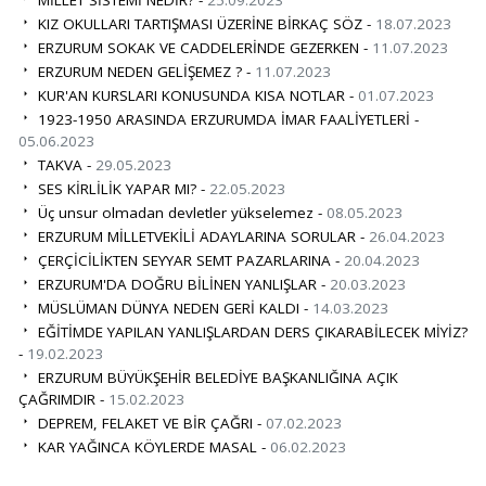
KIZ OKULLARI TARTIŞMASI ÜZERİNE BİRKAÇ SÖZ -
18.07.2023
ERZURUM SOKAK VE CADDELERİNDE GEZERKEN -
11.07.2023
ERZURUM NEDEN GELİŞEMEZ ? -
11.07.2023
KUR'AN KURSLARI KONUSUNDA KISA NOTLAR -
01.07.2023
1923-1950 ARASINDA ERZURUMDA İMAR FAALİYETLERİ -
05.06.2023
TAKVA -
29.05.2023
SES KİRLİLİK YAPAR MI? -
22.05.2023
Üç unsur olmadan devletler yükselemez -
08.05.2023
ERZURUM MİLLETVEKİLİ ADAYLARINA SORULAR -
26.04.2023
ÇERÇİCİLİKTEN SEYYAR SEMT PAZARLARINA -
20.04.2023
ERZURUM'DA DOĞRU BİLİNEN YANLIŞLAR -
20.03.2023
MÜSLÜMAN DÜNYA NEDEN GERİ KALDI -
14.03.2023
EĞİTİMDE YAPILAN YANLIŞLARDAN DERS ÇIKARABİLECEK MİYİZ?
-
19.02.2023
ERZURUM BÜYÜKŞEHİR BELEDİYE BAŞKANLIĞINA AÇIK
ÇAĞRIMDIR -
15.02.2023
DEPREM, FELAKET VE BİR ÇAĞRI -
07.02.2023
KAR YAĞINCA KÖYLERDE MASAL -
06.02.2023