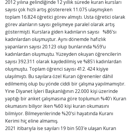
2012 yılına gelindiğinde 12 yıllık sürede kuran kursları
sayısı çok hızlı artış göstererek 11.075 ulaşmışken
toplam 16.824 öğretici görev almıştı. Usta öğretici olarak
görev alanların sayısı gelişmeye paralel olarak artış
göstermişti. Kurslara giden kadınların sayısı %86’sı
kadınlardan oluşmuştur. Aynı dönemde hafızlık
yapanların sayısı 20.123 olup bunlarında %59'u
kadınlardan oluşmuştu. Yüzeyden okuyan öğrencilerin
sayısı 392.311 olarak kaydedilmiş ve %85'i kadınlardan
oluşmuştu. Toplam öğrenci sayısı 412. 424 kişiye
ulaşılmıştı. Bu sayılara özel Kuran öğrenenler dâhil
edilmemiş olup bu yönde ciddi bir çalışma yapılmamıştır.
Yine Diyanet İşleri Başkanlığının 22.000 kişi üzerinde
yaptığı bir anket çalışmasına göre toplumun %40'ı Kuran
okumasını biliyor iken %60 kişi kuran okumasını
bilmiyor. Bilmeyenlerinde %20'si hayatında Kuranı
Kerimi hiç eline almamış.
2021 itibarıyla ise sayıları 19 bin 503'e ulaşan Kuran