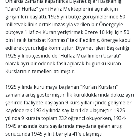
Onlarda zamanla kapanınca Diyanet İşleri Başkanlığı
"Daru'l Huffaz" yani Hafız Mekteplerini açmak için
girişimleri başlattı. 1925 yılı bütçe görüşmelerinde 50
milletvekilinin ortak imzasıyla verilen bir Önergeyle
bütçeye “Hafız-ı Kuran yetiştirmek üzere 10 kişi için 50
bin liralık tahsisat Konması” teklif edilmiş, önerge kabul
edilerek yürürlüğe konmuştur. Diyanet İşleri Başkanlığı
1925 yılı bütçesinde de “Huffaz Muallimleri Ucaratı”
olarak ayrı bir ödenek faslı açılarak bugünkü Kuran
Kurslarının temelleri atılmıştır..
1925 yılında kurulmaya başlanan "Kur'an Kursları”
zamanla artış göstermiştir. İlk kurulduklarında dokuz ayrı
şehirde faaliyete başlayan 9 kurs yıllar içinde gelişmeler
kaydederek 1934 yılında sayıları 14'e ulaşmıştır. 1925
yılında 9 kursta toplam 232 öğrenci okuyorken, 1934-
1945 arasında kurs sayılarında meydana gelen artış
sonucunda 1945 yılı itibarıyla 41'e ulaşmıştı.