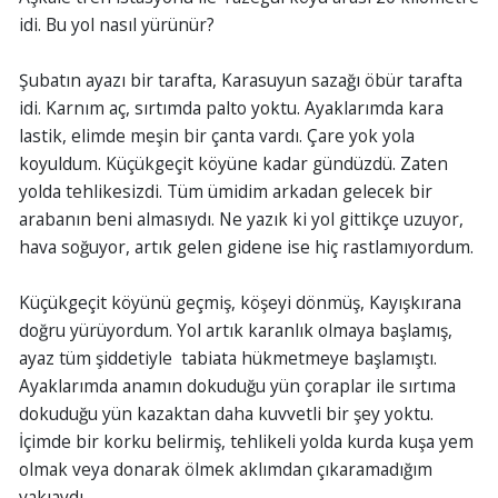
idi. Bu yol nasıl yürünür?
Şubatın ayazı bir tarafta, Karasuyun sazağı öbür tarafta
idi. Karnım aç, sırtımda palto yoktu. Ayaklarımda kara
lastik, elimde meşin bir çanta vardı. Çare yok yola
koyuldum. Küçükgeçit köyüne kadar gündüzdü. Zaten
yolda tehlikesizdi. Tüm ümidim arkadan gelecek bir
arabanın beni almasıydı. Ne yazık ki yol gittikçe uzuyor,
hava soğuyor, artık gelen gidene ise hiç rastlamıyordum.
Küçükgeçit köyünü geçmiş, köşeyi dönmüş, Kayışkırana
doğru yürüyordum. Yol artık karanlık olmaya başlamış,
ayaz tüm şiddetiyle tabiata hükmetmeye başlamıştı.
Ayaklarımda anamın dokuduğu yün çoraplar ile sırtıma
dokuduğu yün kazaktan daha kuvvetli bir şey yoktu.
İçimde bir korku belirmiş, tehlikeli yolda kurda kuşa yem
olmak veya donarak ölmek aklımdan çıkaramadığım
vakıaydı.