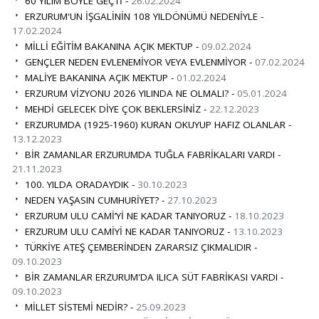
60 YILIM BÖYLE GEÇTİ -
26.02.2024
ERZURUM'UN İŞGALİNİN 108 YILDÖNÜMÜ NEDENİYLE -
17.02.2024
MİLLİ EĞİTİM BAKANINA AÇIK MEKTUP -
09.02.2024
GENÇLER NEDEN EVLENEMİYOR VEYA EVLENMİYOR -
07.02.2024
MALİYE BAKANINA AÇIK MEKTUP -
01.02.2024
ERZURUM VİZYONU 2026 YILINDA NE OLMALI? -
05.01.2024
MEHDİ GELECEK DİYE ÇOK BEKLERSİNİZ -
22.12.2023
ERZURUMDA (1925-1960) KURAN OKUYUP HAFIZ OLANLAR -
13.12.2023
BİR ZAMANLAR ERZURUMDA TUĞLA FABRİKALARI VARDI -
21.11.2023
100. YILDA ORADAYDIK -
30.10.2023
NEDEN YAŞASIN CUMHURİYET? -
27.10.2023
ERZURUM ULU CAMİ’Yİ NE KADAR TANIYORUZ -
18.10.2023
ERZURUM ULU CAMİYİ NE KADAR TANIYORUZ -
13.10.2023
TÜRKİYE ATEŞ ÇEMBERİNDEN ZARARSIZ ÇIKMALIDIR -
09.10.2023
BİR ZAMANLAR ERZURUM'DA ILICA SÜT FABRİKASI VARDI -
09.10.2023
MİLLET SİSTEMİ NEDİR? -
25.09.2023