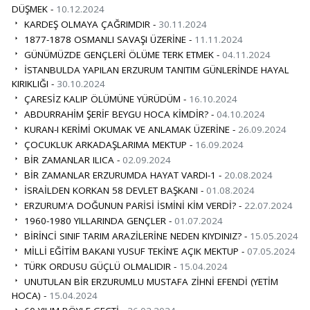
DÜŞMEK -
10.12.2024
KARDEŞ OLMAYA ÇAĞRIMDIR -
30.11.2024
1877-1878 OSMANLI SAVAŞI ÜZERİNE -
11.11.2024
GÜNÜMÜZDE GENÇLERİ ÖLÜME TERK ETMEK -
04.11.2024
İSTANBULDA YAPILAN ERZURUM TANITIM GÜNLERİNDE HAYAL
KIRIKLIĞI -
30.10.2024
ÇARESİZ KALIP ÖLÜMÜNE YÜRÜDÜM -
16.10.2024
ABDURRAHİM ŞERİF BEYGU HOCA KİMDİR? -
04.10.2024
KURAN-I KERİMİ OKUMAK VE ANLAMAK ÜZERİNE -
26.09.2024
ÇOCUKLUK ARKADAŞLARIMA MEKTUP -
16.09.2024
BİR ZAMANLAR ILICA -
02.09.2024
BİR ZAMANLAR ERZURUMDA HAYAT VARDI-1 -
20.08.2024
İSRAİLDEN KORKAN 58 DEVLET BAŞKANI -
01.08.2024
ERZURUM'A DOĞUNUN PARİSİ İSMİNİ KİM VERDİ? -
22.07.2024
1960-1980 YILLARINDA GENÇLER -
01.07.2024
BİRİNCİ SINIF TARIM ARAZİLERİNE NEDEN KIYDINIZ? -
15.05.2024
MİLLİ EĞİTİM BAKANI YUSUF TEKİN’E AÇIK MEKTUP -
07.05.2024
TÜRK ORDUSU GÜÇLÜ OLMALIDIR -
15.04.2024
UNUTULAN BİR ERZURUMLU MUSTAFA ZİHNİ EFENDİ (YETİM
HOCA) -
15.04.2024