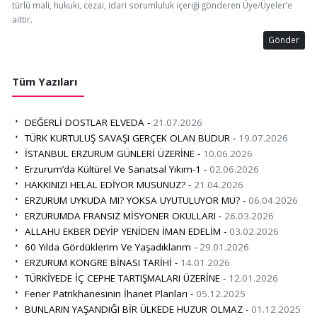
türlü mali, hukuki, cezai, idari sorumluluk içeriği gönderen Üye/Üyeler’e
aittir.
Gönder
Tüm Yazıları
DEĞERLİ DOSTLAR ELVEDA -
21.07.2026
TÜRK KURTULUŞ SAVAŞI GERÇEK OLAN BUDUR -
19.07.2026
İSTANBUL ERZURUM GÜNLERİ ÜZERİNE -
10.06.2026
Erzurum’da Kültürel Ve Sanatsal Yıkım-1 -
02.06.2026
HAKKINIZI HELAL EDİYOR MUSUNUZ? -
21.04.2026
ERZURUM UYKUDA MI? YOKSA UYUTULUYOR MU? -
06.04.2026
ERZURUMDA FRANSIZ MİSYONER OKULLARI -
26.03.2026
ALLAHU EKBER DEYİP YENİDEN İMAN EDELİM -
03.02.2026
60 Yılda Gördüklerim Ve Yaşadıklarım -
29.01.2026
ERZURUM KONGRE BİNASI TARİHİ -
14.01.2026
TÜRKİYEDE İÇ CEPHE TARTIŞMALARI ÜZERİNE -
12.01.2026
Fener Patrikhanesinin İhanet Planları -
05.12.2025
BUNLARIN YAŞANDIĞI BİR ÜLKEDE HUZUR OLMAZ -
01.12.2025