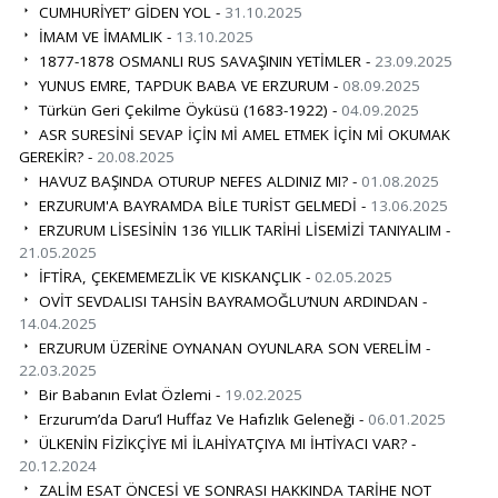
CUMHURİYET’ GİDEN YOL -
31.10.2025
İMAM VE İMAMLIK -
13.10.2025
1877-1878 OSMANLI RUS SAVAŞININ YETİMLER -
23.09.2025
YUNUS EMRE, TAPDUK BABA VE ERZURUM -
08.09.2025
Türkün Geri Çekilme Öyküsü (1683-1922) -
04.09.2025
ASR SURESİNİ SEVAP İÇİN Mİ AMEL ETMEK İÇİN Mİ OKUMAK
GEREKİR? -
20.08.2025
HAVUZ BAŞINDA OTURUP NEFES ALDINIZ MI? -
01.08.2025
ERZURUM'A BAYRAMDA BİLE TURİST GELMEDİ -
13.06.2025
ERZURUM LİSESİNİN 136 YILLIK TARİHİ LİSEMİZİ TANIYALIM -
21.05.2025
İFTİRA, ÇEKEMEMEZLİK VE KISKANÇLIK -
02.05.2025
OVİT SEVDALISI TAHSİN BAYRAMOĞLU’NUN ARDINDAN -
14.04.2025
ERZURUM ÜZERİNE OYNANAN OYUNLARA SON VERELİM -
22.03.2025
Bir Babanın Evlat Özlemi -
19.02.2025
Erzurum’da Daru’l Huffaz Ve Hafızlık Geleneği -
06.01.2025
ÜLKENİN FİZİKÇİYE Mİ İLAHİYATÇIYA MI İHTİYACI VAR? -
20.12.2024
ZALİM ESAT ÖNCESİ VE SONRASI HAKKINDA TARİHE NOT