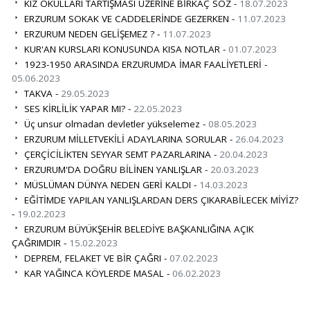
KIZ OKULLARI TARTIŞMASI ÜZERİNE BİRKAÇ SÖZ -
18.07.2023
ERZURUM SOKAK VE CADDELERİNDE GEZERKEN -
11.07.2023
ERZURUM NEDEN GELİŞEMEZ ? -
11.07.2023
KUR'AN KURSLARI KONUSUNDA KISA NOTLAR -
01.07.2023
1923-1950 ARASINDA ERZURUMDA İMAR FAALİYETLERİ -
05.06.2023
TAKVA -
29.05.2023
SES KİRLİLİK YAPAR MI? -
22.05.2023
Üç unsur olmadan devletler yükselemez -
08.05.2023
ERZURUM MİLLETVEKİLİ ADAYLARINA SORULAR -
26.04.2023
ÇERÇİCİLİKTEN SEYYAR SEMT PAZARLARINA -
20.04.2023
ERZURUM'DA DOĞRU BİLİNEN YANLIŞLAR -
20.03.2023
MÜSLÜMAN DÜNYA NEDEN GERİ KALDI -
14.03.2023
EĞİTİMDE YAPILAN YANLIŞLARDAN DERS ÇIKARABİLECEK MİYİZ?
-
19.02.2023
ERZURUM BÜYÜKŞEHİR BELEDİYE BAŞKANLIĞINA AÇIK
ÇAĞRIMDIR -
15.02.2023
DEPREM, FELAKET VE BİR ÇAĞRI -
07.02.2023
KAR YAĞINCA KÖYLERDE MASAL -
06.02.2023