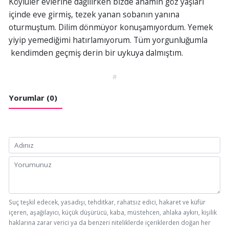
Köylüler evlerine dağılırken bizde anamın göz yaşları
içinde eve girmiş, tezek yanan sobanın yanına
oturmuştum. Dilim dönmüyor konuşamıyordum. Yemek
yiyip yemediğimi hatırlamıyorum. Tüm yorgunluğumla
kendimden geçmiş derin bir uykuya dalmıştım.
#
Yorumlar (0)
Suç teşkil edecek, yasadışı, tehditkar, rahatsız edici, hakaret ve küfür
içeren, aşağılayıcı, küçük düşürücü, kaba, müstehcen, ahlaka aykırı, kişilik
haklarına zarar verici ya da benzeri niteliklerde içeriklerden doğan her