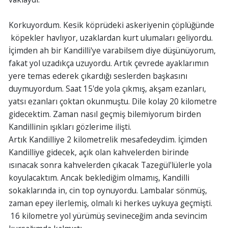
Korkuyordum. Kesik köprüdeki askeriyenin çöplüğünde
köpekler havlıyor, uzaklardan kurt ulumaları geliyordu.
İçimden ah bir Kandilli'ye varabilsem diye düşünüyorum,
fakat yol uzadıkça uzuyordu. Artık çevrede ayaklarımın
yere temas ederek çıkardığı seslerden başkasını
duymuyordum. Saat 15'de yola çıkmış, akşam ezanları,
yatsı ezanları çoktan okunmuştu. Dile kolay 20 kilometre
gidecektim. Zaman nasıl geçmiş bilemiyorum birden
Kandillinin ışıkları gözlerime ilişti.
Artık Kandilliye 2 kilometrelik mesafedeydim. İçimden
Kandilliye gidecek, açık olan kahvelerden birinde
ısınacak sonra kahvelerden çıkacak Tazegül'lülerle yola
koyulacaktım. Ancak beklediğim olmamış, Kandilli
sokaklarında in, cin top oynuyordu. Lambalar sönmüş,
zaman epey ilerlemiş, olmalı ki herkes uykuya geçmişti.
16 kilometre yol yürümüş sevineceğim anda sevincim