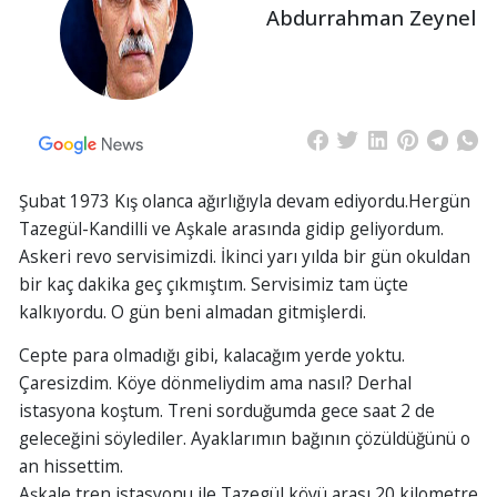
Abdurrahman Zeynel
Şubat 1973 Kış olanca ağırlığıyla devam ediyordu.Hergün
Tazegül-Kandilli ve Aşkale arasında gidip geliyordum.
Askeri revo servisimizdi. İkinci yarı yılda bir gün okuldan
bir kaç dakika geç çıkmıştım. Servisimiz tam üçte
kalkıyordu. O gün beni almadan gitmişlerdi.
Cepte para olmadığı gibi, kalacağım yerde yoktu.
Çaresizdim. Köye dönmeliydim ama nasıl? Derhal
istasyona koştum. Treni sorduğumda gece saat 2 de
geleceğini söylediler. Ayaklarımın bağının çözüldüğünü o
an hissettim.
Aşkale tren istasyonu ile Tazegül köyü arası 20 kilometre