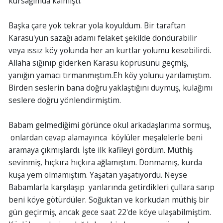
kursağımda kalmıştı.
Başka çare yok tekrar yola koyuldum. Bir taraftan
Karasu'yun sazağı adamı felaket şekilde dondurabilir
veya ıssız köy yolunda her an kurtlar yolumu kesebilirdi.
Allaha sığınıp giderken Karasu köprüsünü geçmiş,
yanığın yamacı tırmanmıştım.Eh köy yolunu yarılamıştım.
Birden seslerin bana doğru yaklaştığını duymuş, kulağımı
seslere doğru yönlendirmiştim.
Babam gelmediğimi görünce okul arkadaşlarıma sormuş,
onlardan cevap alamayınca köylüler meşalelerle beni
aramaya çıkmışlardı. İşte ilk kafileyi gördüm. Müthiş
sevinmiş, hıçkıra hıçkıra ağlamıştım. Donmamış, kurda
kuşa yem olmamıştım. Yaşatan yaşatıyordu. Neyse
Babamlarla karşılaşıp yanlarında getirdikleri çullara sarıp
beni köye götürdüler. Soğuktan ve korkudan müthiş bir
gün geçirmiş, ancak gece saat 22'de köye ulaşabilmiştim.