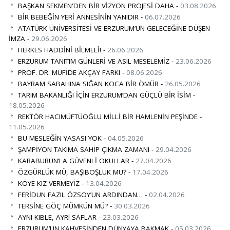
BAŞKAN SEKMEN'DEN BİR VİZYON PROJESİ DAHA -
03.08.2026
BİR BEBEĞİN YERİ ANNESİNİN YANIDIR -
06.07.2026
ATATÜRK ÜNİVERSİTESİ VE ERZURUM’UN GELECEĞİNE DÜŞEN
İMZA -
29.06.2026
HERKES HADDİNİ BİLMELİ! -
26.06.2026
ERZURUM TANITIM GÜNLERİ VE ASIL MESELEMİZ -
23.06.2026
PROF. DR. MÜFİDE AKÇAY FARKI -
08.06.2026
BAYRAM SABAHINA SIĞAN KOCA BİR ÖMÜR -
26.05.2026
TARIM BAKANLIĞI İÇİN ERZURUM’DAN GÜÇLÜ BİR İSİM -
18.05.2026
REKTÖR HACIMÜFTÜOĞLU MİLLİ BİR HAMLENİN PEŞİNDE -
11.05.2026
BU MESLEĞİN YASASI YOK -
04.05.2026
ŞAMPİYON TAKIMA SAHİP ÇIKMA ZAMANI -
29.04.2026
KARABURUN’LA GÜVENLİ OKULLAR -
27.04.2026
ÖZGÜRLÜK MÜ, BAŞIBOŞLUK MU? -
17.04.2026
KÖYE KIZ VERMEYİZ -
13.04.2026
FERİDUN FAZIL ÖZSOY’UN ARDINDAN… -
02.04.2026
TERSİNE GÖÇ MÜMKÜN MÜ? -
30.03.2026
AYNI KIBLE, AYRI SAFLAR -
23.03.2026
ERZURUM’UN KAHVESİNDEN DÜNYAYA BAKMAK -
05.03.2026