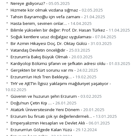
Nereye gidiyoruz? -
05.05.2025
Hizmete kör olmak vicdana sığmaz -
02.05.2025
Tahsin Bayramoğlu için vefa zamanı -
21.04.2025
Hasta benim, sevinen onlar… -
14.04.2025
Bilimle yükselen bir değer: Prof. Dr. Hasan Türkez -
11.04.2025
Soğuk kentlere ucuz doğalgaz uygulaması -
07.04.2025
Bir Azmin Hikayesi Doç. Dr. Oktay Gülcü -
31.03.2025
Vatandaş Devletin önceliğidir -
25.03.2025
Erzurum’a Bakış Büyük Olmalı -
20.03.2025
Kardiyoloji Bölümü şifanın ve şefkatin adresi oldu -
01.03.2025
Gerçekten bir Kürt sorunu var mı -
24.02.2025
Erzurum’un Hızlı Tren Bekleyişi… -
19.02.2025
THY ve AJET’in İlgisiz yaklaşımı mağduriyet yaşatıyor -
10.02.2025
Güvenin ve huzurun şehri Erzurum -
03.02.2025
Doğu’nun Çetin Kışı … -
26.01.2025
Atatürk Üniversitesinde Yeni Dönem -
20.01.2025
Erzurum bu fırsatı çok iyi değerlendirmeli… -
13.01.2025
Emperyalizmin Hesapları ve Devlet Aklı -
06.01.2025
Erzurum’un Gölgede Kalan Yüzü -
29.12.2024