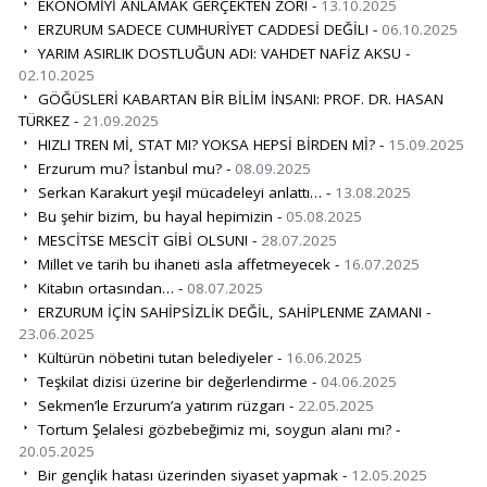
EKONOMİYİ ANLAMAK GERÇEKTEN ZOR! -
13.10.2025
ERZURUM SADECE CUMHURİYET CADDESİ DEĞİL! -
06.10.2025
YARIM ASIRLIK DOSTLUĞUN ADI: VAHDET NAFİZ AKSU -
02.10.2025
GÖĞÜSLERİ KABARTAN BİR BİLİM İNSANI: PROF. DR. HASAN
TÜRKEZ -
21.09.2025
HIZLI TREN Mİ, STAT MI? YOKSA HEPSİ BİRDEN Mİ? -
15.09.2025
Erzurum mu? İstanbul mu? -
08.09.2025
Serkan Karakurt yeşil mücadeleyi anlattı… -
13.08.2025
Bu şehir bizim, bu hayal hepimizin -
05.08.2025
MESCİTSE MESCİT GİBİ OLSUN! -
28.07.2025
Millet ve tarih bu ihaneti asla affetmeyecek -
16.07.2025
Kitabın ortasından… -
08.07.2025
ERZURUM İÇİN SAHİPSİZLİK DEĞİL, SAHİPLENME ZAMANI -
23.06.2025
Kültürün nöbetini tutan belediyeler -
16.06.2025
Teşkilat dizisi üzerine bir değerlendirme -
04.06.2025
Sekmen’le Erzurum’a yatırım rüzgarı -
22.05.2025
Tortum Şelalesi gözbebeğimiz mi, soygun alanı mı? -
20.05.2025
Bir gençlik hatası üzerinden siyaset yapmak -
12.05.2025