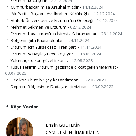
Erzurum koca şehir -
22.12.2024
Cumhurbaşkanımıza Arzuhalimizdir -
14.12.2024
'Ak Parti İl Başkanı Av. İbrahim Küçükoğlu' -
12.12.2024
Atatürk Üniversitesi ve Erzurum’un Geleceği -
10.12.2024
Mehmet Sekmen ve Erzurum -
02.12.2024
Erzurum Havalimanı'nın İsimsiz Kahramanları -
28.11.2024
Bölgenin Şifa Kapısı oldular.. -
24.11.2024
Erzurum İçin Yüksek Hızlı Tren Şart! -
11.11.2024
Erzurum sanayileşmeye koşuyor… -
18.09.2024
Yolun açık olsun güzel insan… -
12.08.2023
Yusuf Tekin’in Erzurum gezisinde dikkat çeken teferruat -
03.07.2023
Dedikodu bize bir şey kazandırmaz… -
22.02.2023
Deprem Bölgesinde Dadaşlar içimizi ısıttı -
09.02.2023
Köşe Yazıları
Engin GÜLTEKİN
CAMİDEKİ İNTİHAR BİZE NE