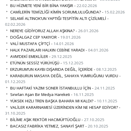
BU HİZMETE YENİ BİR BİNA YAKIŞIR -
22.02.2026
CAMİLERİN TEMİZLİĞİ KİMİN SORUMLULUĞUNDA? -
15.02.2026
SELAMİ ALTINOK’UN YAPTIĞI TESPİTİN ALTI ÇİZİLMELİ -
02.02.2026
NEREYE GİDİYORUZ ALLAH AŞKINA? -
26.01.2026
DOĞALGAZ CEP YAKIYOR -
19.01.2026
VALİ MUSTAFA ÇİFTÇİ -
14.01.2026
HALK PAZARLARI HALKIN CEBİNE YARADI -
04.01.2026
AVM’DEKİ EMEKLİLER -
29.12.2025
ETÜ’NÜN SESSİZ YÜRÜYÜŞÜ -
15.12.2025
ERZURUM’UN KAYBI DIŞARIDA DEĞİL, İÇERİDE -
08.12.2025
KARABURUN MASAYA DEĞİL, SAHAYA YUMRUĞUNU VURDU -
01.12.2025
BU HAFTAKİ YAZIM SONER İSTANBULLU İÇİN -
24.11.2025
Sınırları Aşan Bir Medya Hareketi -
16.11.2025
YÜKSEK HIZLI TREN BAŞKA BAHARA MI KALDI? -
10.11.2025
VALİLER KARARNAMESİ ÜZERİNDEN KİM NE HESAP EDİYOR? -
31.10.2025
BİLİME AŞIK REKTÖR HACIMÜFTÜOĞLU -
27.10.2025
BACASIZ FABRİKA YETMEZ, SANAYİ ŞART -
20.10.2025