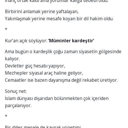
İnanç ortak kaldı ama yorumlar kavga sebebi oldu.
Birbirini anlamak yerine yaftalayan,
Yakınlaşmak yerine mesafe koyan bir dil hakim oldu.
*
Kur’an açık söylüyor:
‘Müminler kardeştir’
Ama bugün o kardeşlik çoğu zaman siyasetin gölgesinde
kalıyor.
Devletler güç hesabı yapıyor,
Mezhepler siyasal araç haline geliyor,
Cemaatler ise bazen dayanışma değil rekabet üretiyor.
Sonuç net:
İslam dünyası dışarıdan bölünmekten çok içeriden
parçalanıyor.
*
Bir diğer mesele de kaynak yönetimi.