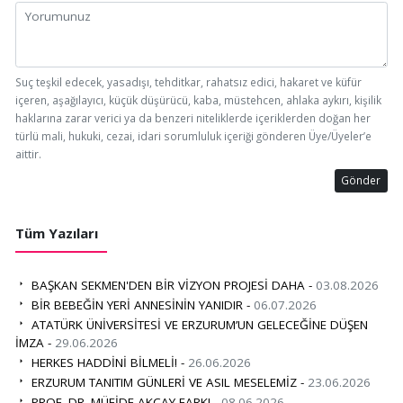
Suç teşkil edecek, yasadışı, tehditkar, rahatsız edici, hakaret ve küfür
içeren, aşağılayıcı, küçük düşürücü, kaba, müstehcen, ahlaka aykırı, kişilik
haklarına zarar verici ya da benzeri niteliklerde içeriklerden doğan her
türlü mali, hukuki, cezai, idari sorumluluk içeriği gönderen Üye/Üyeler’e
aittir.
Gönder
Tüm Yazıları
BAŞKAN SEKMEN'DEN BİR VİZYON PROJESİ DAHA -
03.08.2026
BİR BEBEĞİN YERİ ANNESİNİN YANIDIR -
06.07.2026
ATATÜRK ÜNİVERSİTESİ VE ERZURUM’UN GELECEĞİNE DÜŞEN
İMZA -
29.06.2026
HERKES HADDİNİ BİLMELİ! -
26.06.2026
ERZURUM TANITIM GÜNLERİ VE ASIL MESELEMİZ -
23.06.2026
PROF. DR. MÜFİDE AKÇAY FARKI -
08.06.2026