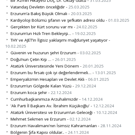
Bir Azmin Hikayesi Doç. Dr. Oktay Gülcü -
31.03.2025
Vatandaş Devletin önceliğidir -
25.03.2025
Erzurum’a Bakış Büyük Olmalı -
20.03.2025
Kardiyoloji Bölümü şifanın ve şefkatin adresi oldu -
01.03.2025
Gerçekten bir Kürt sorunu var mı -
24.02.2025
Erzurum’un Hızlı Tren Bekleyişi… -
19.02.2025
THY ve AJET’in İlgisiz yaklaşımı mağduriyet yaşatıyor -
10.02.2025
Güvenin ve huzurun şehri Erzurum -
03.02.2025
Doğu’nun Çetin Kışı … -
26.01.2025
Atatürk Üniversitesinde Yeni Dönem -
20.01.2025
Erzurum bu fırsatı çok iyi değerlendirmeli… -
13.01.2025
Emperyalizmin Hesapları ve Devlet Aklı -
06.01.2025
Erzurum’un Gölgede Kalan Yüzü -
29.12.2024
Erzurum koca şehir -
22.12.2024
Cumhurbaşkanımıza Arzuhalimizdir -
14.12.2024
'Ak Parti İl Başkanı Av. İbrahim Küçükoğlu' -
12.12.2024
Atatürk Üniversitesi ve Erzurum’un Geleceği -
10.12.2024
Mehmet Sekmen ve Erzurum -
02.12.2024
Erzurum Havalimanı'nın İsimsiz Kahramanları -
28.11.2024
Bölgenin Şifa Kapısı oldular.. -
24.11.2024