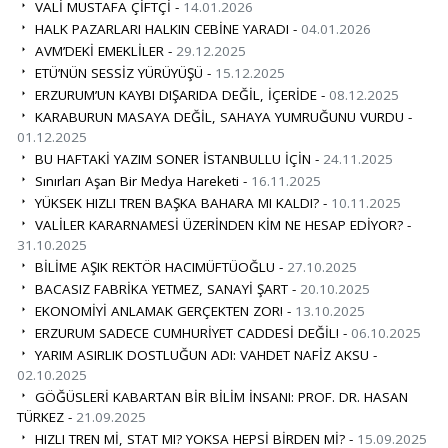
VALİ MUSTAFA ÇİFTÇİ -
14.01.2026
HALK PAZARLARI HALKIN CEBİNE YARADI -
04.01.2026
AVM’DEKİ EMEKLİLER -
29.12.2025
ETÜ’NÜN SESSİZ YÜRÜYÜŞÜ -
15.12.2025
ERZURUM’UN KAYBI DIŞARIDA DEĞİL, İÇERİDE -
08.12.2025
KARABURUN MASAYA DEĞİL, SAHAYA YUMRUĞUNU VURDU -
01.12.2025
BU HAFTAKİ YAZIM SONER İSTANBULLU İÇİN -
24.11.2025
Sınırları Aşan Bir Medya Hareketi -
16.11.2025
YÜKSEK HIZLI TREN BAŞKA BAHARA MI KALDI? -
10.11.2025
VALİLER KARARNAMESİ ÜZERİNDEN KİM NE HESAP EDİYOR? -
31.10.2025
BİLİME AŞIK REKTÖR HACIMÜFTÜOĞLU -
27.10.2025
BACASIZ FABRİKA YETMEZ, SANAYİ ŞART -
20.10.2025
EKONOMİYİ ANLAMAK GERÇEKTEN ZOR! -
13.10.2025
ERZURUM SADECE CUMHURİYET CADDESİ DEĞİL! -
06.10.2025
YARIM ASIRLIK DOSTLUĞUN ADI: VAHDET NAFİZ AKSU -
02.10.2025
GÖĞÜSLERİ KABARTAN BİR BİLİM İNSANI: PROF. DR. HASAN
TÜRKEZ -
21.09.2025
HIZLI TREN Mİ, STAT MI? YOKSA HEPSİ BİRDEN Mİ? -
15.09.2025