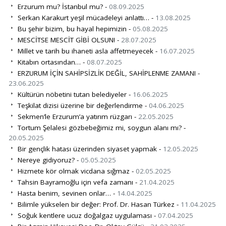
Erzurum mu? İstanbul mu? -
08.09.2025
Serkan Karakurt yeşil mücadeleyi anlattı… -
13.08.2025
Bu şehir bizim, bu hayal hepimizin -
05.08.2025
MESCİTSE MESCİT GİBİ OLSUN! -
28.07.2025
Millet ve tarih bu ihaneti asla affetmeyecek -
16.07.2025
Kitabın ortasından… -
08.07.2025
ERZURUM İÇİN SAHİPSİZLİK DEĞİL, SAHİPLENME ZAMANI -
23.06.2025
Kültürün nöbetini tutan belediyeler -
16.06.2025
Teşkilat dizisi üzerine bir değerlendirme -
04.06.2025
Sekmen’le Erzurum’a yatırım rüzgarı -
22.05.2025
Tortum Şelalesi gözbebeğimiz mi, soygun alanı mı? -
20.05.2025
Bir gençlik hatası üzerinden siyaset yapmak -
12.05.2025
Nereye gidiyoruz? -
05.05.2025
Hizmete kör olmak vicdana sığmaz -
02.05.2025
Tahsin Bayramoğlu için vefa zamanı -
21.04.2025
Hasta benim, sevinen onlar… -
14.04.2025
Bilimle yükselen bir değer: Prof. Dr. Hasan Türkez -
11.04.2025
Soğuk kentlere ucuz doğalgaz uygulaması -
07.04.2025