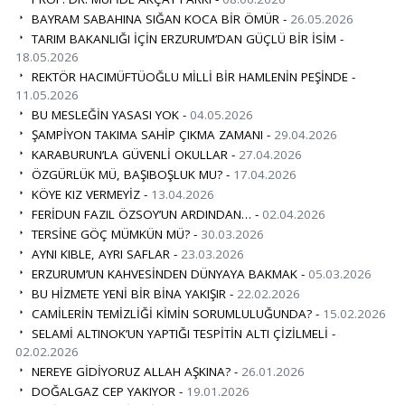
BAYRAM SABAHINA SIĞAN KOCA BİR ÖMÜR -
26.05.2026
TARIM BAKANLIĞI İÇİN ERZURUM’DAN GÜÇLÜ BİR İSİM -
18.05.2026
REKTÖR HACIMÜFTÜOĞLU MİLLİ BİR HAMLENİN PEŞİNDE -
11.05.2026
BU MESLEĞİN YASASI YOK -
04.05.2026
ŞAMPİYON TAKIMA SAHİP ÇIKMA ZAMANI -
29.04.2026
KARABURUN’LA GÜVENLİ OKULLAR -
27.04.2026
ÖZGÜRLÜK MÜ, BAŞIBOŞLUK MU? -
17.04.2026
KÖYE KIZ VERMEYİZ -
13.04.2026
FERİDUN FAZIL ÖZSOY’UN ARDINDAN… -
02.04.2026
TERSİNE GÖÇ MÜMKÜN MÜ? -
30.03.2026
AYNI KIBLE, AYRI SAFLAR -
23.03.2026
ERZURUM’UN KAHVESİNDEN DÜNYAYA BAKMAK -
05.03.2026
BU HİZMETE YENİ BİR BİNA YAKIŞIR -
22.02.2026
CAMİLERİN TEMİZLİĞİ KİMİN SORUMLULUĞUNDA? -
15.02.2026
SELAMİ ALTINOK’UN YAPTIĞI TESPİTİN ALTI ÇİZİLMELİ -
02.02.2026
NEREYE GİDİYORUZ ALLAH AŞKINA? -
26.01.2026
DOĞALGAZ CEP YAKIYOR -
19.01.2026