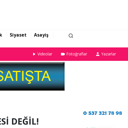
k
Siyaset
Asayiş
Videolar
Fotoğraflar
Yazarlar
İ DEĞİL!