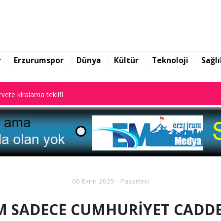
rarları ile gündem oldu
vete kiralama teklifi
r
Erzurumspor
Dünya
Kültür
Teknoloji
Sağlı
rarları ile gündem oldu
vete kiralama teklifi
06 Ekim 2025 - Pazartesi
 SADECE CUMHURİYET CADDES