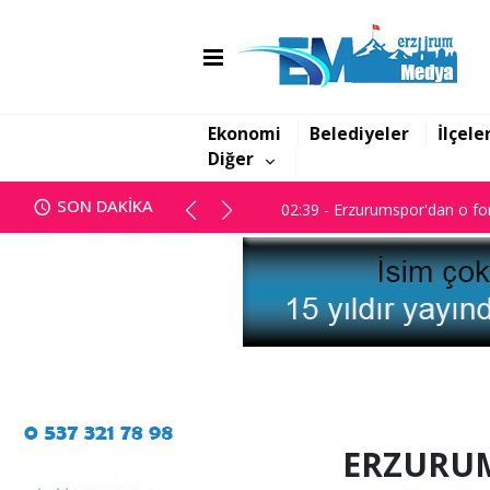
01:47 - Erzurum BB Meclisi ka
02:39 - Erzurumspor'dan o for
Ekonomi
Belediyeler
İlçele
Diğer
01:47 - Erzurum BB Meclisi ka
SON DAKİKA
02:39 - Erzurumspor'dan o for
ERZURUM