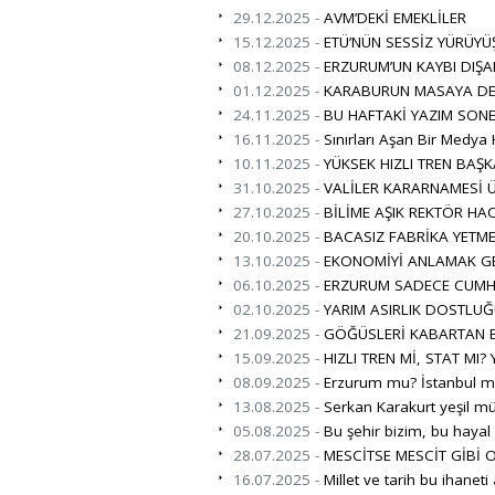
29.12.2025 -
AVM’DEKİ EMEKLİLER
15.12.2025 -
ETÜ’NÜN SESSİZ YÜRÜYÜ
08.12.2025 -
ERZURUM’UN KAYBI DIŞAR
01.12.2025 -
KARABURUN MASAYA DE
24.11.2025 -
BU HAFTAKİ YAZIM SONE
16.11.2025 -
Sınırları Aşan Bir Medya 
10.11.2025 -
YÜKSEK HIZLI TREN BAŞK
31.10.2025 -
VALİLER KARARNAMESİ Ü
27.10.2025 -
BİLİME AŞIK REKTÖR H
20.10.2025 -
BACASIZ FABRİKA YETME
13.10.2025 -
EKONOMİYİ ANLAMAK GE
06.10.2025 -
ERZURUM SADECE CUMHU
02.10.2025 -
YARIM ASIRLIK DOSTLUĞ
21.09.2025 -
GÖĞÜSLERİ KABARTAN Bİ
15.09.2025 -
HIZLI TREN Mİ, STAT MI?
08.09.2025 -
Erzurum mu? İstanbul m
13.08.2025 -
Serkan Karakurt yeşil mü
05.08.2025 -
Bu şehir bizim, bu hayal
28.07.2025 -
MESCİTSE MESCİT GİBİ 
16.07.2025 -
Millet ve tarih bu ihanet