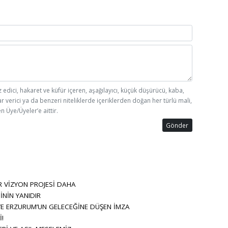
z edici, hakaret ve küfür içeren, aşağılayıcı, küçük düşürücü, kaba,
ar verici ya da benzeri niteliklerde içeriklerden doğan her türlü mali,
n Üye/Üyeler’e aittir.
Gönder
 VİZYON PROJESİ DAHA
İNİN YANIDIR
VE ERZURUM’UN GELECEĞİNE DÜŞEN İMZA
!