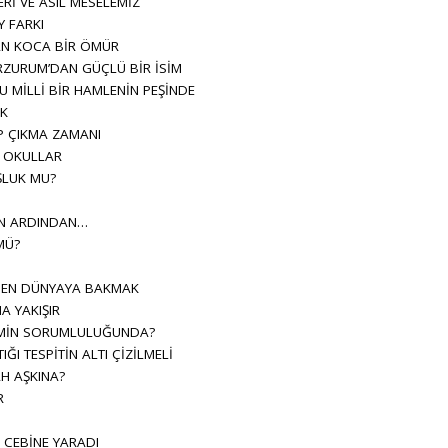
Rİ VE ASIL MESELEMİZ
Y FARKI
N KOCA BİR ÖMÜR
ERZURUM’DAN GÜÇLÜ BİR İSİM
MİLLİ BİR HAMLENİN PEŞİNDE
OK
P ÇIKMA ZAMANI
 OKULLAR
ŞLUK MU?
UN ARDINDAN…
MÜ?
DEN DÜNYAYA BAKMAK
A YAKIŞIR
KİMİN SORUMLULUĞUNDA?
ĞI TESPİTİN ALTI ÇİZİLMELİ
H AŞKINA?
R
 CEBİNE YARADI