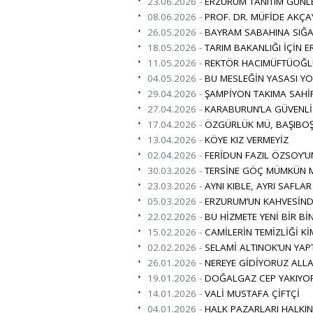
23.06.2026 -
ERZURUM TANITIM GÜNLE
08.06.2026 -
PROF. DR. MÜFİDE AKÇA
26.05.2026 -
BAYRAM SABAHINA SIĞA
18.05.2026 -
TARIM BAKANLIĞI İÇİN 
11.05.2026 -
REKTÖR HACIMÜFTÜOĞLU 
04.05.2026 -
BU MESLEĞİN YASASI Y
29.04.2026 -
ŞAMPİYON TAKIMA SAHİ
27.04.2026 -
KARABURUN’LA GÜVENLİ
17.04.2026 -
ÖZGÜRLÜK MÜ, BAŞIBO
13.04.2026 -
KÖYE KIZ VERMEYİZ
02.04.2026 -
FERİDUN FAZIL ÖZSOY’
30.03.2026 -
TERSİNE GÖÇ MÜMKÜN 
23.03.2026 -
AYNI KIBLE, AYRI SAFLAR
05.03.2026 -
ERZURUM’UN KAHVESİN
22.02.2026 -
BU HİZMETE YENİ BİR BİN
15.02.2026 -
CAMİLERİN TEMİZLİĞİ 
02.02.2026 -
SELAMİ ALTINOK’UN YAPTI
26.01.2026 -
NEREYE GİDİYORUZ ALLA
19.01.2026 -
DOĞALGAZ CEP YAKIYO
14.01.2026 -
VALİ MUSTAFA ÇİFTÇİ
04.01.2026 -
HALK PAZARLARI HALKIN