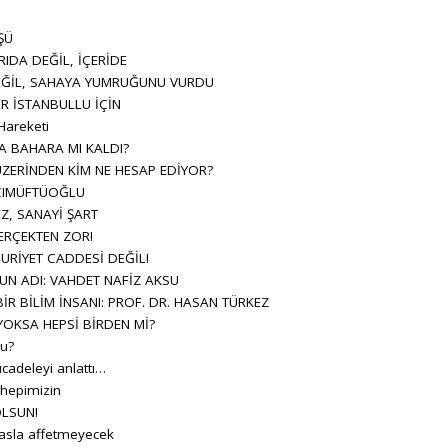
ŞÜ
IDA DEĞİL, İÇERİDE
ĞİL, SAHAYA YUMRUĞUNU VURDU
R İSTANBULLU İÇİN
Hareketi
A BAHARA MI KALDI?
ZERİNDEN KİM NE HESAP EDİYOR?
ACIMÜFTÜOĞLU
Z, SANAYİ ŞART
RÇEKTEN ZOR!
RİYET CADDESİ DEĞİL!
UN ADI: VAHDET NAFİZ AKSU
R BİLİM İNSANI: PROF. DR. HASAN TÜRKEZ
 YOKSA HEPSİ BİRDEN Mİ?
u?
cadeleyi anlattı…
 hepimizin
OLSUN!
i asla affetmeyecek