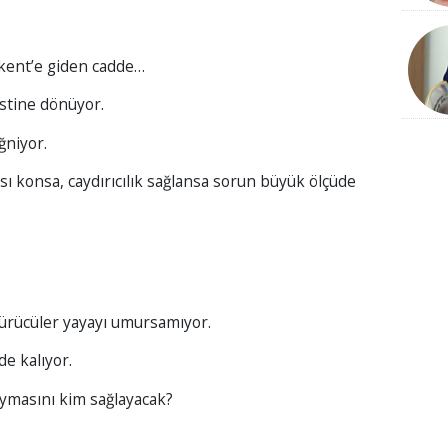
zkent’e giden cadde…
istine dönüyor.
ğniyor.
ı konsa, caydırıcılık sağlansa sorun büyük ölçüde
 sürücüler yayayı umursamıyor.
de kalıyor.
ymasını kim sağlayacak?