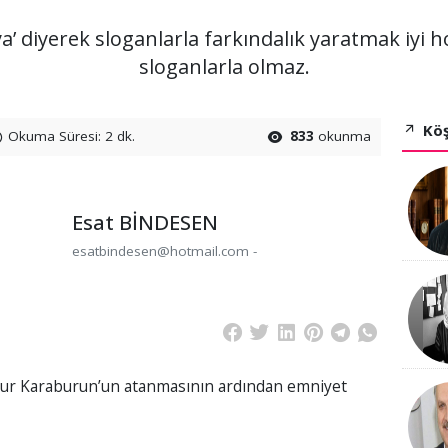
’ diyerek sloganlarla farkındalık yaratmak iyi 
sloganlarla olmaz.
Köş
Okuma Süresi: 2 dk.
833
okunma
Esat BİNDESEN
esatbindesen@hotmail.com -
r Karaburun’un atanmasının ardından emniyet