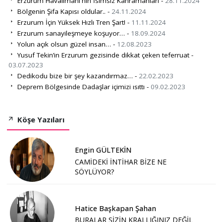
Erzurum Havalimanı'nın İsimsiz Kahramanları -
28.11.2024
Bölgenin Şifa Kapısı oldular.. -
24.11.2024
Erzurum İçin Yüksek Hızlı Tren Şart! -
11.11.2024
Erzurum sanayileşmeye koşuyor… -
18.09.2024
Yolun açık olsun güzel insan… -
12.08.2023
Yusuf Tekin’in Erzurum gezisinde dikkat çeken teferruat -
03.07.2023
Dedikodu bize bir şey kazandırmaz… -
22.02.2023
Deprem Bölgesinde Dadaşlar içimizi ısıttı -
09.02.2023
Köşe Yazıları
Engin GÜLTEKİN
CAMİDEKİ İNTİHAR BİZE NE
SÖYLÜYOR?
Hatice Başkapan Şahan
BURALAR SİZİN KRALLIĞINIZ DEĞİL