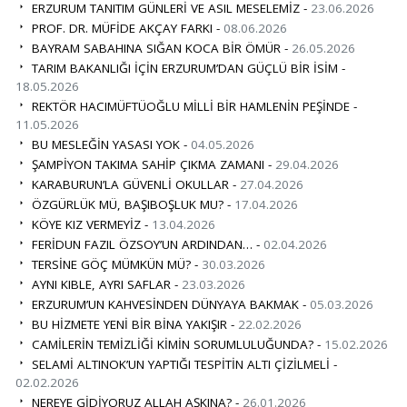
ERZURUM TANITIM GÜNLERİ VE ASIL MESELEMİZ -
23.06.2026
PROF. DR. MÜFİDE AKÇAY FARKI -
08.06.2026
BAYRAM SABAHINA SIĞAN KOCA BİR ÖMÜR -
26.05.2026
TARIM BAKANLIĞI İÇİN ERZURUM’DAN GÜÇLÜ BİR İSİM -
18.05.2026
REKTÖR HACIMÜFTÜOĞLU MİLLİ BİR HAMLENİN PEŞİNDE -
11.05.2026
BU MESLEĞİN YASASI YOK -
04.05.2026
ŞAMPİYON TAKIMA SAHİP ÇIKMA ZAMANI -
29.04.2026
KARABURUN’LA GÜVENLİ OKULLAR -
27.04.2026
ÖZGÜRLÜK MÜ, BAŞIBOŞLUK MU? -
17.04.2026
KÖYE KIZ VERMEYİZ -
13.04.2026
FERİDUN FAZIL ÖZSOY’UN ARDINDAN… -
02.04.2026
TERSİNE GÖÇ MÜMKÜN MÜ? -
30.03.2026
AYNI KIBLE, AYRI SAFLAR -
23.03.2026
ERZURUM’UN KAHVESİNDEN DÜNYAYA BAKMAK -
05.03.2026
BU HİZMETE YENİ BİR BİNA YAKIŞIR -
22.02.2026
CAMİLERİN TEMİZLİĞİ KİMİN SORUMLULUĞUNDA? -
15.02.2026
SELAMİ ALTINOK’UN YAPTIĞI TESPİTİN ALTI ÇİZİLMELİ -
02.02.2026
NEREYE GİDİYORUZ ALLAH AŞKINA? -
26.01.2026