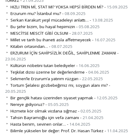
TÜRKEZ -
21.09.2025
HIZLI TREN Mİ, STAT MI? YOKSA HEPSİ BİRDEN Mİ? -
15.09.2025
Erzurum mu? İstanbul mu? -
08.09.2025
Serkan Karakurt yeşil mücadeleyi anlattı… -
13.08.2025
Bu şehir bizim, bu hayal hepimizin -
05.08.2025
MESCİTSE MESCİT GİBİ OLSUN! -
28.07.2025
Millet ve tarih bu ihaneti asla affetmeyecek -
16.07.2025
Kitabın ortasından… -
08.07.2025
ERZURUM İÇİN SAHİPSİZLİK DEĞİL, SAHİPLENME ZAMANI -
23.06.2025
Kültürün nöbetini tutan belediyeler -
16.06.2025
Teşkilat dizisi üzerine bir değerlendirme -
04.06.2025
Sekmen’le Erzurum’a yatırım rüzgarı -
22.05.2025
Tortum Şelalesi gözbebeğimiz mi, soygun alanı mı? -
20.05.2025
Bir gençlik hatası üzerinden siyaset yapmak -
12.05.2025
Nereye gidiyoruz? -
05.05.2025
Hizmete kör olmak vicdana sığmaz -
02.05.2025
Tahsin Bayramoğlu için vefa zamanı -
21.04.2025
Hasta benim, sevinen onlar… -
14.04.2025
Bilimle yükselen bir değer: Prof. Dr. Hasan Türkez -
11.04.2025