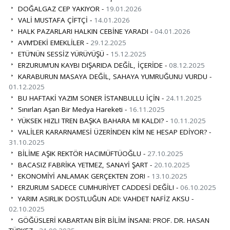
DOĞALGAZ CEP YAKIYOR -
19.01.2026
VALİ MUSTAFA ÇİFTÇİ -
14.01.2026
HALK PAZARLARI HALKIN CEBİNE YARADI -
04.01.2026
AVM’DEKİ EMEKLİLER -
29.12.2025
ETÜ’NÜN SESSİZ YÜRÜYÜŞÜ -
15.12.2025
ERZURUM’UN KAYBI DIŞARIDA DEĞİL, İÇERİDE -
08.12.2025
KARABURUN MASAYA DEĞİL, SAHAYA YUMRUĞUNU VURDU -
01.12.2025
BU HAFTAKİ YAZIM SONER İSTANBULLU İÇİN -
24.11.2025
Sınırları Aşan Bir Medya Hareketi -
16.11.2025
YÜKSEK HIZLI TREN BAŞKA BAHARA MI KALDI? -
10.11.2025
VALİLER KARARNAMESİ ÜZERİNDEN KİM NE HESAP EDİYOR? -
31.10.2025
BİLİME AŞIK REKTÖR HACIMÜFTÜOĞLU -
27.10.2025
BACASIZ FABRİKA YETMEZ, SANAYİ ŞART -
20.10.2025
EKONOMİYİ ANLAMAK GERÇEKTEN ZOR! -
13.10.2025
ERZURUM SADECE CUMHURİYET CADDESİ DEĞİL! -
06.10.2025
YARIM ASIRLIK DOSTLUĞUN ADI: VAHDET NAFİZ AKSU -
02.10.2025
GÖĞÜSLERİ KABARTAN BİR BİLİM İNSANI: PROF. DR. HASAN