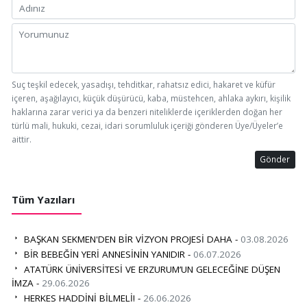
Suç teşkil edecek, yasadışı, tehditkar, rahatsız edici, hakaret ve küfür
içeren, aşağılayıcı, küçük düşürücü, kaba, müstehcen, ahlaka aykırı, kişilik
haklarına zarar verici ya da benzeri niteliklerde içeriklerden doğan her
türlü mali, hukuki, cezai, idari sorumluluk içeriği gönderen Üye/Üyeler’e
aittir.
Gönder
Tüm Yazıları
BAŞKAN SEKMEN'DEN BİR VİZYON PROJESİ DAHA -
03.08.2026
BİR BEBEĞİN YERİ ANNESİNİN YANIDIR -
06.07.2026
ATATÜRK ÜNİVERSİTESİ VE ERZURUM’UN GELECEĞİNE DÜŞEN
İMZA -
29.06.2026
HERKES HADDİNİ BİLMELİ! -
26.06.2026