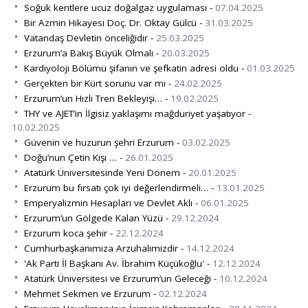
Soğuk kentlere ucuz doğalgaz uygulaması -
07.04.2025
Bir Azmin Hikayesi Doç. Dr. Oktay Gülcü -
31.03.2025
Vatandaş Devletin önceliğidir -
25.03.2025
Erzurum’a Bakış Büyük Olmalı -
20.03.2025
Kardiyoloji Bölümü şifanın ve şefkatin adresi oldu -
01.03.2025
Gerçekten bir Kürt sorunu var mı -
24.02.2025
Erzurum’un Hızlı Tren Bekleyişi… -
19.02.2025
THY ve AJET’in İlgisiz yaklaşımı mağduriyet yaşatıyor -
10.02.2025
Güvenin ve huzurun şehri Erzurum -
03.02.2025
Doğu’nun Çetin Kışı … -
26.01.2025
Atatürk Üniversitesinde Yeni Dönem -
20.01.2025
Erzurum bu fırsatı çok iyi değerlendirmeli… -
13.01.2025
Emperyalizmin Hesapları ve Devlet Aklı -
06.01.2025
Erzurum’un Gölgede Kalan Yüzü -
29.12.2024
Erzurum koca şehir -
22.12.2024
Cumhurbaşkanımıza Arzuhalimizdir -
14.12.2024
'Ak Parti İl Başkanı Av. İbrahim Küçükoğlu' -
12.12.2024
Atatürk Üniversitesi ve Erzurum’un Geleceği -
10.12.2024
Mehmet Sekmen ve Erzurum -
02.12.2024