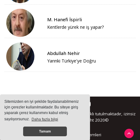
M. Hanefi İspirli
Kentlerde yürek ne iş yapar?
Abdullah Nehir
Yarınki Türkiye'ye Doğru
Sitemizden en iyi şekilde faydalanabilmeniz
için çerezler kullanılmaktadır. Bu siteye giriş
yaparak çerez kullanımını kabul etmiş
Sitemizde bulunan içeriklerin tüm hakları saklı tutulmaktadır, izinsiz
sayılıyorsunuz.
Daha fazla bilgi
içerikler kullanılamaz. Copyright 2020©
Tamam
Haber Yazılımı:
Haber Sistemleri