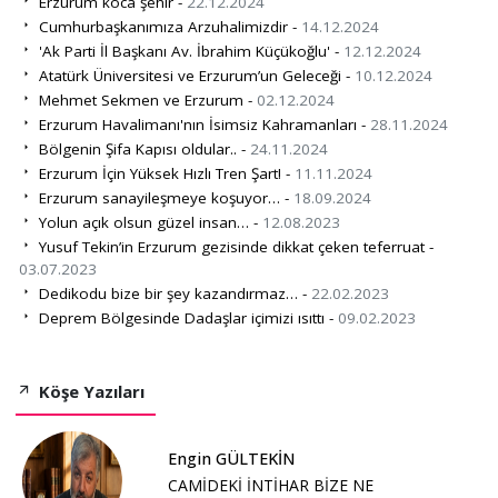
Erzurum koca şehir -
22.12.2024
Cumhurbaşkanımıza Arzuhalimizdir -
14.12.2024
'Ak Parti İl Başkanı Av. İbrahim Küçükoğlu' -
12.12.2024
Atatürk Üniversitesi ve Erzurum’un Geleceği -
10.12.2024
Mehmet Sekmen ve Erzurum -
02.12.2024
Erzurum Havalimanı'nın İsimsiz Kahramanları -
28.11.2024
Bölgenin Şifa Kapısı oldular.. -
24.11.2024
Erzurum İçin Yüksek Hızlı Tren Şart! -
11.11.2024
Erzurum sanayileşmeye koşuyor… -
18.09.2024
Yolun açık olsun güzel insan… -
12.08.2023
Yusuf Tekin’in Erzurum gezisinde dikkat çeken teferruat -
03.07.2023
Dedikodu bize bir şey kazandırmaz… -
22.02.2023
Deprem Bölgesinde Dadaşlar içimizi ısıttı -
09.02.2023
Köşe Yazıları
Engin GÜLTEKİN
CAMİDEKİ İNTİHAR BİZE NE