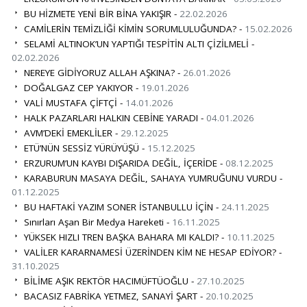
BU HİZMETE YENİ BİR BİNA YAKIŞIR -
22.02.2026
CAMİLERİN TEMİZLİĞİ KİMİN SORUMLULUĞUNDA? -
15.02.2026
SELAMİ ALTINOK’UN YAPTIĞI TESPİTİN ALTI ÇİZİLMELİ -
02.02.2026
NEREYE GİDİYORUZ ALLAH AŞKINA? -
26.01.2026
DOĞALGAZ CEP YAKIYOR -
19.01.2026
VALİ MUSTAFA ÇİFTÇİ -
14.01.2026
HALK PAZARLARI HALKIN CEBİNE YARADI -
04.01.2026
AVM’DEKİ EMEKLİLER -
29.12.2025
ETÜ’NÜN SESSİZ YÜRÜYÜŞÜ -
15.12.2025
ERZURUM’UN KAYBI DIŞARIDA DEĞİL, İÇERİDE -
08.12.2025
KARABURUN MASAYA DEĞİL, SAHAYA YUMRUĞUNU VURDU -
01.12.2025
BU HAFTAKİ YAZIM SONER İSTANBULLU İÇİN -
24.11.2025
Sınırları Aşan Bir Medya Hareketi -
16.11.2025
YÜKSEK HIZLI TREN BAŞKA BAHARA MI KALDI? -
10.11.2025
VALİLER KARARNAMESİ ÜZERİNDEN KİM NE HESAP EDİYOR? -
31.10.2025
BİLİME AŞIK REKTÖR HACIMÜFTÜOĞLU -
27.10.2025
BACASIZ FABRİKA YETMEZ, SANAYİ ŞART -
20.10.2025