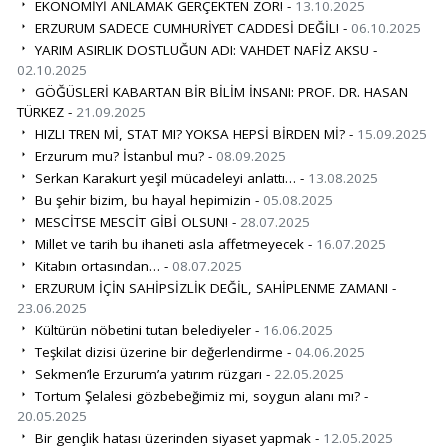
EKONOMİYİ ANLAMAK GERÇEKTEN ZOR! -
13.10.2025
ERZURUM SADECE CUMHURİYET CADDESİ DEĞİL! -
06.10.2025
YARIM ASIRLIK DOSTLUĞUN ADI: VAHDET NAFİZ AKSU -
02.10.2025
GÖĞÜSLERİ KABARTAN BİR BİLİM İNSANI: PROF. DR. HASAN
TÜRKEZ -
21.09.2025
HIZLI TREN Mİ, STAT MI? YOKSA HEPSİ BİRDEN Mİ? -
15.09.2025
Erzurum mu? İstanbul mu? -
08.09.2025
Serkan Karakurt yeşil mücadeleyi anlattı… -
13.08.2025
Bu şehir bizim, bu hayal hepimizin -
05.08.2025
MESCİTSE MESCİT GİBİ OLSUN! -
28.07.2025
Millet ve tarih bu ihaneti asla affetmeyecek -
16.07.2025
Kitabın ortasından… -
08.07.2025
ERZURUM İÇİN SAHİPSİZLİK DEĞİL, SAHİPLENME ZAMANI -
23.06.2025
Kültürün nöbetini tutan belediyeler -
16.06.2025
Teşkilat dizisi üzerine bir değerlendirme -
04.06.2025
Sekmen’le Erzurum’a yatırım rüzgarı -
22.05.2025
Tortum Şelalesi gözbebeğimiz mi, soygun alanı mı? -
20.05.2025
Bir gençlik hatası üzerinden siyaset yapmak -
12.05.2025