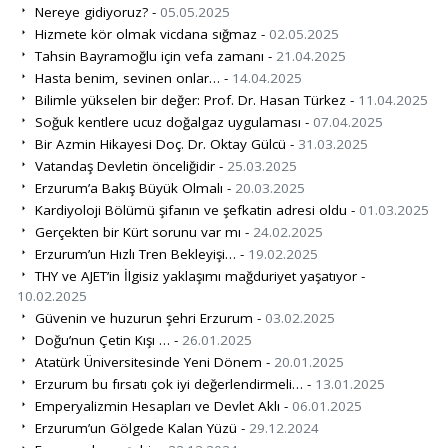
Nereye gidiyoruz? -
05.05.2025
Hizmete kör olmak vicdana sığmaz -
02.05.2025
Tahsin Bayramoğlu için vefa zamanı -
21.04.2025
Hasta benim, sevinen onlar… -
14.04.2025
Bilimle yükselen bir değer: Prof. Dr. Hasan Türkez -
11.04.2025
Soğuk kentlere ucuz doğalgaz uygulaması -
07.04.2025
Bir Azmin Hikayesi Doç. Dr. Oktay Gülcü -
31.03.2025
Vatandaş Devletin önceliğidir -
25.03.2025
Erzurum’a Bakış Büyük Olmalı -
20.03.2025
Kardiyoloji Bölümü şifanın ve şefkatin adresi oldu -
01.03.2025
Gerçekten bir Kürt sorunu var mı -
24.02.2025
Erzurum’un Hızlı Tren Bekleyişi… -
19.02.2025
THY ve AJET’in İlgisiz yaklaşımı mağduriyet yaşatıyor -
10.02.2025
Güvenin ve huzurun şehri Erzurum -
03.02.2025
Doğu’nun Çetin Kışı … -
26.01.2025
Atatürk Üniversitesinde Yeni Dönem -
20.01.2025
Erzurum bu fırsatı çok iyi değerlendirmeli… -
13.01.2025
Emperyalizmin Hesapları ve Devlet Aklı -
06.01.2025
Erzurum’un Gölgede Kalan Yüzü -
29.12.2024