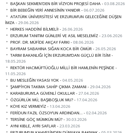
BAŞKAN SEKMEN'DEN BİR VİZYON PROJESİ DAHA -
03.08.2026
BİR BEBEĞİN YERİ ANNESİNİN YANIDIR -
06.07.2026
ATATÜRK ÜNİVERSİTESİ VE ERZURUM’UN GELECEĞİNE DÜŞEN
İMZA -
29.06.2026
HERKES HADDİNİ BİLMELİ! -
26.06.2026
ERZURUM TANITIM GÜNLERİ VE ASIL MESELEMİZ -
23.06.2026
PROF. DR. MÜFİDE AKÇAY FARKI -
08.06.2026
BAYRAM SABAHINA SIĞAN KOCA BİR ÖMÜR -
26.05.2026
TARIM BAKANLIĞI İÇİN ERZURUM’DAN GÜÇLÜ BİR İSİM -
18.05.2026
REKTÖR HACIMÜFTÜOĞLU MİLLİ BİR HAMLENİN PEŞİNDE -
11.05.2026
BU MESLEĞİN YASASI YOK -
04.05.2026
ŞAMPİYON TAKIMA SAHİP ÇIKMA ZAMANI -
29.04.2026
KARABURUN’LA GÜVENLİ OKULLAR -
27.04.2026
ÖZGÜRLÜK MÜ, BAŞIBOŞLUK MU? -
17.04.2026
KÖYE KIZ VERMEYİZ -
13.04.2026
FERİDUN FAZIL ÖZSOY’UN ARDINDAN… -
02.04.2026
TERSİNE GÖÇ MÜMKÜN MÜ? -
30.03.2026
AYNI KIBLE, AYRI SAFLAR -
23.03.2026
ERZURUM’UN KAHVESİNDEN DÜNYAYA BAKMAK -
05.03.2026