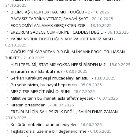
31.10.2025
BİLİME AŞIK REKTÖR HACIMÜFTÜOĞLU -
27.10.2025
BACASIZ FABRİKA YETMEZ, SANAYİ ŞART -
20.10.2025
EKONOMİYİ ANLAMAK GERÇEKTEN ZOR! -
13.10.2025
ERZURUM SADECE CUMHURİYET CADDESİ DEĞİL! -
06.10.2025
YARIM ASIRLIK DOSTLUĞUN ADI: VAHDET NAFİZ AKSU -
02.10.2025
GÖĞÜSLERİ KABARTAN BİR BİLİM İNSANI: PROF. DR. HASAN
TÜRKEZ -
21.09.2025
HIZLI TREN Mİ, STAT MI? YOKSA HEPSİ BİRDEN Mİ? -
15.09.2025
Erzurum mu? İstanbul mu? -
08.09.2025
Serkan Karakurt yeşil mücadeleyi anlattı… -
13.08.2025
Bu şehir bizim, bu hayal hepimizin -
05.08.2025
MESCİTSE MESCİT GİBİ OLSUN! -
28.07.2025
Millet ve tarih bu ihaneti asla affetmeyecek -
16.07.2025
Kitabın ortasından… -
08.07.2025
ERZURUM İÇİN SAHİPSİZLİK DEĞİL, SAHİPLENME ZAMANI -
23.06.2025
Kültürün nöbetini tutan belediyeler -
16.06.2025
Teşkilat dizisi üzerine bir değerlendirme -
04.06.2025