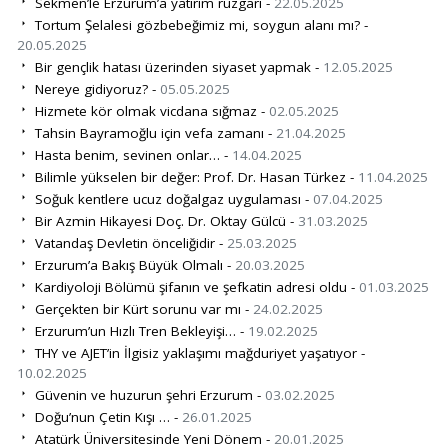
Sekmen’le Erzurum’a yatırım rüzgarı -
22.05.2025
Tortum Şelalesi gözbebeğimiz mi, soygun alanı mı? -
20.05.2025
Bir gençlik hatası üzerinden siyaset yapmak -
12.05.2025
Nereye gidiyoruz? -
05.05.2025
Hizmete kör olmak vicdana sığmaz -
02.05.2025
Tahsin Bayramoğlu için vefa zamanı -
21.04.2025
Hasta benim, sevinen onlar… -
14.04.2025
Bilimle yükselen bir değer: Prof. Dr. Hasan Türkez -
11.04.2025
Soğuk kentlere ucuz doğalgaz uygulaması -
07.04.2025
Bir Azmin Hikayesi Doç. Dr. Oktay Gülcü -
31.03.2025
Vatandaş Devletin önceliğidir -
25.03.2025
Erzurum’a Bakış Büyük Olmalı -
20.03.2025
Kardiyoloji Bölümü şifanın ve şefkatin adresi oldu -
01.03.2025
Gerçekten bir Kürt sorunu var mı -
24.02.2025
Erzurum’un Hızlı Tren Bekleyişi… -
19.02.2025
THY ve AJET’in İlgisiz yaklaşımı mağduriyet yaşatıyor -
10.02.2025
Güvenin ve huzurun şehri Erzurum -
03.02.2025
Doğu’nun Çetin Kışı … -
26.01.2025
Atatürk Üniversitesinde Yeni Dönem -
20.01.2025