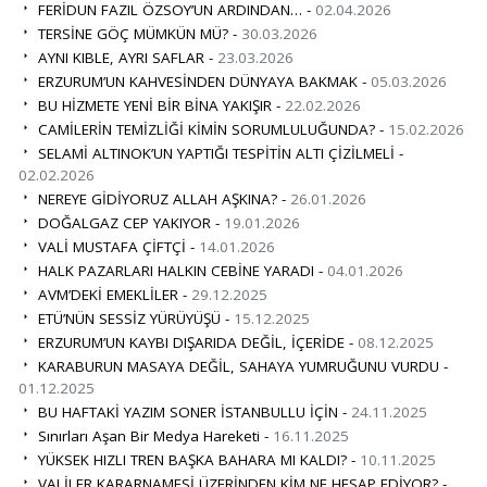
FERİDUN FAZIL ÖZSOY’UN ARDINDAN… -
02.04.2026
TERSİNE GÖÇ MÜMKÜN MÜ? -
30.03.2026
AYNI KIBLE, AYRI SAFLAR -
23.03.2026
ERZURUM’UN KAHVESİNDEN DÜNYAYA BAKMAK -
05.03.2026
BU HİZMETE YENİ BİR BİNA YAKIŞIR -
22.02.2026
CAMİLERİN TEMİZLİĞİ KİMİN SORUMLULUĞUNDA? -
15.02.2026
SELAMİ ALTINOK’UN YAPTIĞI TESPİTİN ALTI ÇİZİLMELİ -
02.02.2026
NEREYE GİDİYORUZ ALLAH AŞKINA? -
26.01.2026
DOĞALGAZ CEP YAKIYOR -
19.01.2026
VALİ MUSTAFA ÇİFTÇİ -
14.01.2026
HALK PAZARLARI HALKIN CEBİNE YARADI -
04.01.2026
AVM’DEKİ EMEKLİLER -
29.12.2025
ETÜ’NÜN SESSİZ YÜRÜYÜŞÜ -
15.12.2025
ERZURUM’UN KAYBI DIŞARIDA DEĞİL, İÇERİDE -
08.12.2025
KARABURUN MASAYA DEĞİL, SAHAYA YUMRUĞUNU VURDU -
01.12.2025
BU HAFTAKİ YAZIM SONER İSTANBULLU İÇİN -
24.11.2025
Sınırları Aşan Bir Medya Hareketi -
16.11.2025
YÜKSEK HIZLI TREN BAŞKA BAHARA MI KALDI? -
10.11.2025
VALİLER KARARNAMESİ ÜZERİNDEN KİM NE HESAP EDİYOR? -