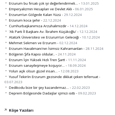
Erzurum bu fırsatı çok iyi değerlendirmeli… -
13.01.2025
Emperyalizmin Hesapları ve Devlet Aklı -
06.01.2025
Erzurum’un Gölgede Kalan Yüzü -
29.12.2024
Erzurum koca şehir -
22.12.2024
Cumhurbaşkanımıza Arzuhalimizdir -
14.12.2024
'Ak Parti İl Başkanı Av. İbrahim Küçükoğlu' -
12.12.2024
Atatürk Üniversitesi ve Erzurum’un Geleceği -
10.12.2024
Mehmet Sekmen ve Erzurum -
02.12.2024
Erzurum Havalimanı'nın İsimsiz Kahramanları -
28.11.2024
Bölgenin Şifa Kapısı oldular.. -
24.11.2024
Erzurum İçin Yüksek Hızlı Tren Şart! -
11.11.2024
Erzurum sanayileşmeye koşuyor… -
18.09.2024
Yolun açık olsun güzel insan… -
12.08.2023
Yusuf Tekin’in Erzurum gezisinde dikkat çeken teferruat -
03.07.2023
Dedikodu bize bir şey kazandırmaz… -
22.02.2023
Deprem Bölgesinde Dadaşlar içimizi ısıttı -
09.02.2023
Köşe Yazıları