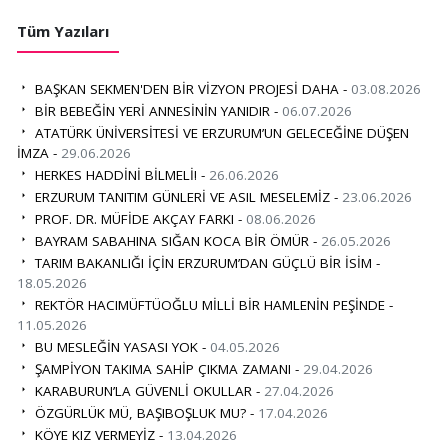
Tüm Yazıları
BAŞKAN SEKMEN'DEN BİR VİZYON PROJESİ DAHA -
03.08.2026
BİR BEBEĞİN YERİ ANNESİNİN YANIDIR -
06.07.2026
ATATÜRK ÜNİVERSİTESİ VE ERZURUM’UN GELECEĞİNE DÜŞEN
İMZA -
29.06.2026
HERKES HADDİNİ BİLMELİ! -
26.06.2026
ERZURUM TANITIM GÜNLERİ VE ASIL MESELEMİZ -
23.06.2026
PROF. DR. MÜFİDE AKÇAY FARKI -
08.06.2026
BAYRAM SABAHINA SIĞAN KOCA BİR ÖMÜR -
26.05.2026
TARIM BAKANLIĞI İÇİN ERZURUM’DAN GÜÇLÜ BİR İSİM -
18.05.2026
REKTÖR HACIMÜFTÜOĞLU MİLLİ BİR HAMLENİN PEŞİNDE -
11.05.2026
BU MESLEĞİN YASASI YOK -
04.05.2026
ŞAMPİYON TAKIMA SAHİP ÇIKMA ZAMANI -
29.04.2026
KARABURUN’LA GÜVENLİ OKULLAR -
27.04.2026
ÖZGÜRLÜK MÜ, BAŞIBOŞLUK MU? -
17.04.2026
KÖYE KIZ VERMEYİZ -
13.04.2026