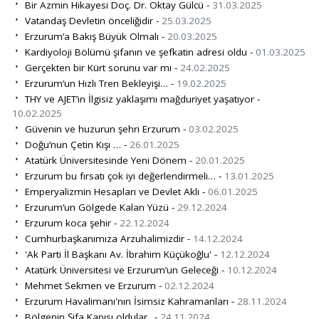
Bir Azmin Hikayesi Doç. Dr. Oktay Gülcü -
31.03.2025
Vatandaş Devletin önceliğidir -
25.03.2025
Erzurum’a Bakış Büyük Olmalı -
20.03.2025
Kardiyoloji Bölümü şifanın ve şefkatin adresi oldu -
01.03.2025
Gerçekten bir Kürt sorunu var mı -
24.02.2025
Erzurum’un Hızlı Tren Bekleyişi… -
19.02.2025
THY ve AJET’in İlgisiz yaklaşımı mağduriyet yaşatıyor -
10.02.2025
Güvenin ve huzurun şehri Erzurum -
03.02.2025
Doğu’nun Çetin Kışı … -
26.01.2025
Atatürk Üniversitesinde Yeni Dönem -
20.01.2025
Erzurum bu fırsatı çok iyi değerlendirmeli… -
13.01.2025
Emperyalizmin Hesapları ve Devlet Aklı -
06.01.2025
Erzurum’un Gölgede Kalan Yüzü -
29.12.2024
Erzurum koca şehir -
22.12.2024
Cumhurbaşkanımıza Arzuhalimizdir -
14.12.2024
'Ak Parti İl Başkanı Av. İbrahim Küçükoğlu' -
12.12.2024
Atatürk Üniversitesi ve Erzurum’un Geleceği -
10.12.2024
Mehmet Sekmen ve Erzurum -
02.12.2024
Erzurum Havalimanı'nın İsimsiz Kahramanları -
28.11.2024
Bölgenin Şifa Kapısı oldular.. -
24.11.2024