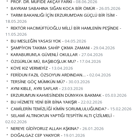
PROF. DR. MÜFİDE AKÇAY FARKI -
08.06.2026
BAYRAM SABAHINA SIĞAN KOCA BİR ÖMÜR -
26.05.2026
TARIM BAKANLIĞI İÇİN ERZURUM’DAN GÜÇLÜ BİR İSİM -
18.05.2026
REKTÖR HACIMÜFTÜOĞLU MİLLİ BİR HAMLENİN PEŞİNDE -
11.05.2026
BU MESLEĞİN YASASI YOK -
04.05.2026
ŞAMPİYON TAKIMA SAHİP ÇIKMA ZAMANI -
29.04.2026
KARABURUN’LA GÜVENLİ OKULLAR -
27.04.2026
ÖZGÜRLÜK MÜ, BAŞIBOŞLUK MU? -
17.04.2026
KÖYE KIZ VERMEYİZ -
13.04.2026
FERİDUN FAZIL ÖZSOY’UN ARDINDAN… -
02.04.2026
TERSİNE GÖÇ MÜMKÜN MÜ? -
30.03.2026
AYNI KIBLE, AYRI SAFLAR -
23.03.2026
ERZURUM’UN KAHVESİNDEN DÜNYAYA BAKMAK -
05.03.2026
BU HİZMETE YENİ BİR BİNA YAKIŞIR -
22.02.2026
CAMİLERİN TEMİZLİĞİ KİMİN SORUMLULUĞUNDA? -
15.02.2026
SELAMİ ALTINOK’UN YAPTIĞI TESPİTİN ALTI ÇİZİLMELİ -
02.02.2026
NEREYE GİDİYORUZ ALLAH AŞKINA? -
26.01.2026
DOĞALGAZ CEP YAKIYOR -
19.01.2026