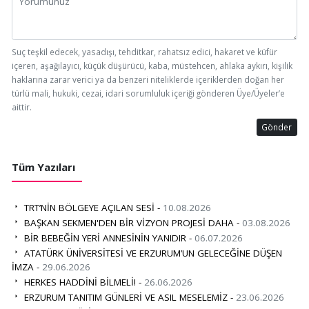
Suç teşkil edecek, yasadışı, tehditkar, rahatsız edici, hakaret ve küfür
içeren, aşağılayıcı, küçük düşürücü, kaba, müstehcen, ahlaka aykırı, kişilik
haklarına zarar verici ya da benzeri niteliklerde içeriklerden doğan her
türlü mali, hukuki, cezai, idari sorumluluk içeriği gönderen Üye/Üyeler’e
aittir.
Gönder
Tüm Yazıları
TRT’NİN BÖLGEYE AÇILAN SESİ -
10.08.2026
BAŞKAN SEKMEN'DEN BİR VİZYON PROJESİ DAHA -
03.08.2026
BİR BEBEĞİN YERİ ANNESİNİN YANIDIR -
06.07.2026
ATATÜRK ÜNİVERSİTESİ VE ERZURUM’UN GELECEĞİNE DÜŞEN
İMZA -
29.06.2026
HERKES HADDİNİ BİLMELİ! -
26.06.2026
ERZURUM TANITIM GÜNLERİ VE ASIL MESELEMİZ -
23.06.2026