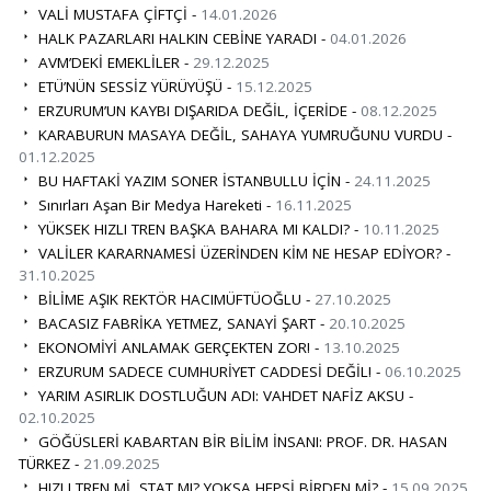
VALİ MUSTAFA ÇİFTÇİ -
14.01.2026
HALK PAZARLARI HALKIN CEBİNE YARADI -
04.01.2026
AVM’DEKİ EMEKLİLER -
29.12.2025
ETÜ’NÜN SESSİZ YÜRÜYÜŞÜ -
15.12.2025
ERZURUM’UN KAYBI DIŞARIDA DEĞİL, İÇERİDE -
08.12.2025
KARABURUN MASAYA DEĞİL, SAHAYA YUMRUĞUNU VURDU -
01.12.2025
BU HAFTAKİ YAZIM SONER İSTANBULLU İÇİN -
24.11.2025
Sınırları Aşan Bir Medya Hareketi -
16.11.2025
YÜKSEK HIZLI TREN BAŞKA BAHARA MI KALDI? -
10.11.2025
VALİLER KARARNAMESİ ÜZERİNDEN KİM NE HESAP EDİYOR? -
31.10.2025
BİLİME AŞIK REKTÖR HACIMÜFTÜOĞLU -
27.10.2025
BACASIZ FABRİKA YETMEZ, SANAYİ ŞART -
20.10.2025
EKONOMİYİ ANLAMAK GERÇEKTEN ZOR! -
13.10.2025
ERZURUM SADECE CUMHURİYET CADDESİ DEĞİL! -
06.10.2025
YARIM ASIRLIK DOSTLUĞUN ADI: VAHDET NAFİZ AKSU -
02.10.2025
GÖĞÜSLERİ KABARTAN BİR BİLİM İNSANI: PROF. DR. HASAN
TÜRKEZ -
21.09.2025
HIZLI TREN Mİ, STAT MI? YOKSA HEPSİ BİRDEN Mİ? -
15.09.2025