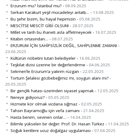
Erzurum mu? İstanbul mu? -
08.09.2025
Serkan Karakurt yeşil mücadeleyi anlattı… -
13.08.2025
Bu şehir bizim, bu hayal hepimizin -
05.08.2025
MESCİTSE MESCİT GİBİ OLSUN! -
28.07.2025
Millet ve tarih bu ihaneti asla affetmeyecek -
16.07.2025
Kitabın ortasından… -
08.07.2025
ERZURUM İÇİN SAHİPSİZLİK DEĞİL, SAHİPLENME ZAMANI -
23.06.2025
Kültürün nöbetini tutan belediyeler -
16.06.2025
Teşkilat dizisi üzerine bir değerlendirme -
04.06.2025
Sekmen’le Erzurum’a yatırım rüzgarı -
22.05.2025
Tortum Şelalesi gözbebeğimiz mi, soygun alanı mı? -
20.05.2025
Bir gençlik hatası üzerinden siyaset yapmak -
12.05.2025
Nereye gidiyoruz? -
05.05.2025
Hizmete kör olmak vicdana sığmaz -
02.05.2025
Tahsin Bayramoğlu için vefa zamanı -
21.04.2025
Hasta benim, sevinen onlar… -
14.04.2025
Bilimle yükselen bir değer: Prof. Dr. Hasan Türkez -
11.04.2025
Soğuk kentlere ucuz doğalgaz uygulaması -
07.04.2025