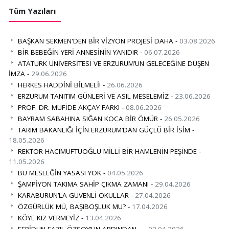
Tüm Yazıları
BAŞKAN SEKMEN'DEN BİR VİZYON PROJESİ DAHA -
03.08.2026
BİR BEBEĞİN YERİ ANNESİNİN YANIDIR -
06.07.2026
ATATÜRK ÜNİVERSİTESİ VE ERZURUM’UN GELECEĞİNE DÜŞEN
İMZA -
29.06.2026
HERKES HADDİNİ BİLMELİ! -
26.06.2026
ERZURUM TANITIM GÜNLERİ VE ASIL MESELEMİZ -
23.06.2026
PROF. DR. MÜFİDE AKÇAY FARKI -
08.06.2026
BAYRAM SABAHINA SIĞAN KOCA BİR ÖMÜR -
26.05.2026
TARIM BAKANLIĞI İÇİN ERZURUM’DAN GÜÇLÜ BİR İSİM -
18.05.2026
REKTÖR HACIMÜFTÜOĞLU MİLLİ BİR HAMLENİN PEŞİNDE -
11.05.2026
BU MESLEĞİN YASASI YOK -
04.05.2026
ŞAMPİYON TAKIMA SAHİP ÇIKMA ZAMANI -
29.04.2026
KARABURUN’LA GÜVENLİ OKULLAR -
27.04.2026
ÖZGÜRLÜK MÜ, BAŞIBOŞLUK MU? -
17.04.2026
KÖYE KIZ VERMEYİZ -
13.04.2026
FERİDUN FAZIL ÖZSOY’UN ARDINDAN… -
02.04.2026