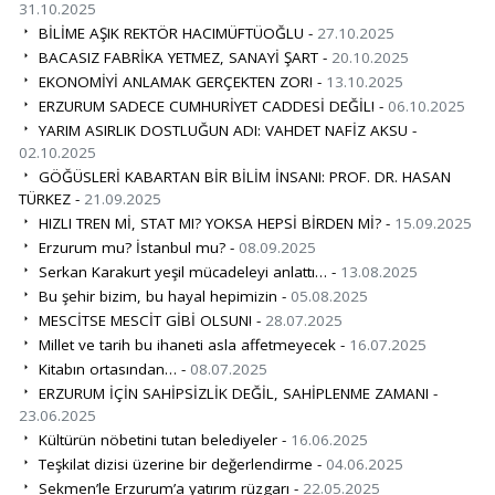
31.10.2025
BİLİME AŞIK REKTÖR HACIMÜFTÜOĞLU -
27.10.2025
BACASIZ FABRİKA YETMEZ, SANAYİ ŞART -
20.10.2025
EKONOMİYİ ANLAMAK GERÇEKTEN ZOR! -
13.10.2025
ERZURUM SADECE CUMHURİYET CADDESİ DEĞİL! -
06.10.2025
YARIM ASIRLIK DOSTLUĞUN ADI: VAHDET NAFİZ AKSU -
02.10.2025
GÖĞÜSLERİ KABARTAN BİR BİLİM İNSANI: PROF. DR. HASAN
TÜRKEZ -
21.09.2025
HIZLI TREN Mİ, STAT MI? YOKSA HEPSİ BİRDEN Mİ? -
15.09.2025
Erzurum mu? İstanbul mu? -
08.09.2025
Serkan Karakurt yeşil mücadeleyi anlattı… -
13.08.2025
Bu şehir bizim, bu hayal hepimizin -
05.08.2025
MESCİTSE MESCİT GİBİ OLSUN! -
28.07.2025
Millet ve tarih bu ihaneti asla affetmeyecek -
16.07.2025
Kitabın ortasından… -
08.07.2025
ERZURUM İÇİN SAHİPSİZLİK DEĞİL, SAHİPLENME ZAMANI -
23.06.2025
Kültürün nöbetini tutan belediyeler -
16.06.2025
Teşkilat dizisi üzerine bir değerlendirme -
04.06.2025
Sekmen’le Erzurum’a yatırım rüzgarı -
22.05.2025