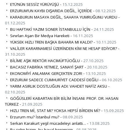
ETÜ’NÜN SESSİZ YÜRÜYÜŞÜ -
15.12.2025
ERZURUM’UN KAYBI DIŞARIDA DEĞİL, İÇERİDE -
08.12.2025
KARABURUN MASAYA DEĞİL, SAHAYA YUMRUĞUNU VURDU -
01.12.2025
BU HAFTAKİ YAZIM SONER İSTANBULLU İÇİN -
24.11.2025
Sınırları Aşan Bir Medya Hareketi -
16.11.2025
YÜKSEK HIZLI TREN BAŞKA BAHARA MI KALDI? -
10.11.2025
VALİLER KARARNAMESİ ÜZERİNDEN KİM NE HESAP EDİYOR? -
31.10.2025
BİLİME AŞIK REKTÖR HACIMÜFTÜOĞLU -
27.10.2025
BACASIZ FABRİKA YETMEZ, SANAYİ ŞART -
20.10.2025
EKONOMİYİ ANLAMAK GERÇEKTEN ZOR! -
13.10.2025
ERZURUM SADECE CUMHURİYET CADDESİ DEĞİL! -
06.10.2025
YARIM ASIRLIK DOSTLUĞUN ADI: VAHDET NAFİZ AKSU -
02.10.2025
GÖĞÜSLERİ KABARTAN BİR BİLİM İNSANI: PROF. DR. HASAN
TÜRKEZ -
21.09.2025
HIZLI TREN Mİ, STAT MI? YOKSA HEPSİ BİRDEN Mİ? -
15.09.2025
Erzurum mu? İstanbul mu? -
08.09.2025
Serkan Karakurt yeşil mücadeleyi anlattı… -
13.08.2025
Bu şehir bizim, bu hayal hepimizin -
05.08.2025