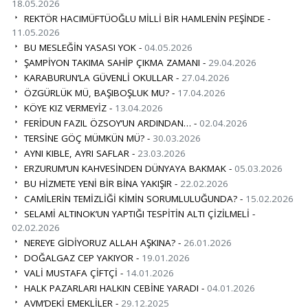
18.05.2026
REKTÖR HACIMÜFTÜOĞLU MİLLİ BİR HAMLENİN PEŞİNDE -
11.05.2026
BU MESLEĞİN YASASI YOK -
04.05.2026
ŞAMPİYON TAKIMA SAHİP ÇIKMA ZAMANI -
29.04.2026
KARABURUN’LA GÜVENLİ OKULLAR -
27.04.2026
ÖZGÜRLÜK MÜ, BAŞIBOŞLUK MU? -
17.04.2026
KÖYE KIZ VERMEYİZ -
13.04.2026
FERİDUN FAZIL ÖZSOY’UN ARDINDAN… -
02.04.2026
TERSİNE GÖÇ MÜMKÜN MÜ? -
30.03.2026
AYNI KIBLE, AYRI SAFLAR -
23.03.2026
ERZURUM’UN KAHVESİNDEN DÜNYAYA BAKMAK -
05.03.2026
BU HİZMETE YENİ BİR BİNA YAKIŞIR -
22.02.2026
CAMİLERİN TEMİZLİĞİ KİMİN SORUMLULUĞUNDA? -
15.02.2026
SELAMİ ALTINOK’UN YAPTIĞI TESPİTİN ALTI ÇİZİLMELİ -
02.02.2026
NEREYE GİDİYORUZ ALLAH AŞKINA? -
26.01.2026
DOĞALGAZ CEP YAKIYOR -
19.01.2026
VALİ MUSTAFA ÇİFTÇİ -
14.01.2026
HALK PAZARLARI HALKIN CEBİNE YARADI -
04.01.2026
AVM’DEKİ EMEKLİLER -
29.12.2025