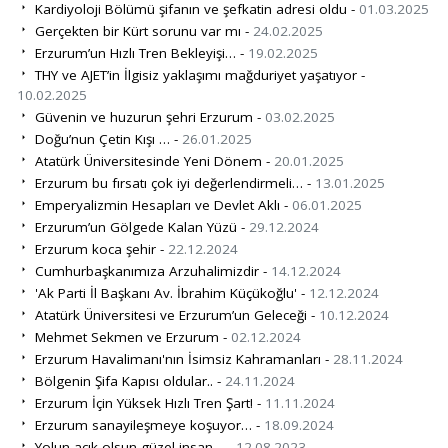
Kardiyoloji Bölümü şifanın ve şefkatin adresi oldu -
01.03.2025
Gerçekten bir Kürt sorunu var mı -
24.02.2025
Erzurum’un Hızlı Tren Bekleyişi… -
19.02.2025
THY ve AJET’in İlgisiz yaklaşımı mağduriyet yaşatıyor -
10.02.2025
Güvenin ve huzurun şehri Erzurum -
03.02.2025
Doğu’nun Çetin Kışı … -
26.01.2025
Atatürk Üniversitesinde Yeni Dönem -
20.01.2025
Erzurum bu fırsatı çok iyi değerlendirmeli… -
13.01.2025
Emperyalizmin Hesapları ve Devlet Aklı -
06.01.2025
Erzurum’un Gölgede Kalan Yüzü -
29.12.2024
Erzurum koca şehir -
22.12.2024
Cumhurbaşkanımıza Arzuhalimizdir -
14.12.2024
'Ak Parti İl Başkanı Av. İbrahim Küçükoğlu' -
12.12.2024
Atatürk Üniversitesi ve Erzurum’un Geleceği -
10.12.2024
Mehmet Sekmen ve Erzurum -
02.12.2024
Erzurum Havalimanı'nın İsimsiz Kahramanları -
28.11.2024
Bölgenin Şifa Kapısı oldular.. -
24.11.2024
Erzurum İçin Yüksek Hızlı Tren Şart! -
11.11.2024
Erzurum sanayileşmeye koşuyor… -
18.09.2024
Yolun açık olsun güzel insan… -
12.08.2023