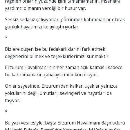
rağmen onların yüzünde işini tamamlamanın, insanlara
yardımcı olmanın verdiği bir huzur var.
Sessiz sedasız çalışıyorlar, görünmez kahramanlar olarak
günlük hayatımızı kolaylaştırıyorlar.
*
Bizlere düşen ise bu fedakarlıklarını fark etmek,
değerlerini bilmek ve teşekkürlerimizi sunmaktır.
Erzurum Havalimanı’nın her zaman açık kalması, sadece
bu kahramanların çabasıyla mümkün oluyor.
Onlar sayesinde, Erzurum’dan kalkan uçaklar yalnızca
yolcularını değil, umutları, sevinçleri ve hayatları da
taşıyor.
*
Bu yazı vesilesiyle, başta Erzurum Havalimanı Başmüdürü
M.Hanifi Fidan'a, Başmüdür Yardımcıları M.Vefa Aksu'ya,