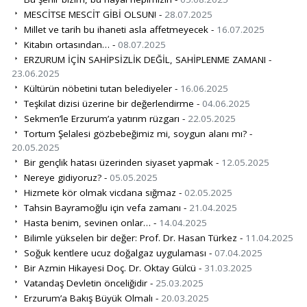
MESCİTSE MESCİT GİBİ OLSUN! -
28.07.2025
Millet ve tarih bu ihaneti asla affetmeyecek -
16.07.2025
Kitabın ortasından… -
08.07.2025
ERZURUM İÇİN SAHİPSİZLİK DEĞİL, SAHİPLENME ZAMANI -
23.06.2025
Kültürün nöbetini tutan belediyeler -
16.06.2025
Teşkilat dizisi üzerine bir değerlendirme -
04.06.2025
Sekmen’le Erzurum’a yatırım rüzgarı -
22.05.2025
Tortum Şelalesi gözbebeğimiz mi, soygun alanı mı? -
20.05.2025
Bir gençlik hatası üzerinden siyaset yapmak -
12.05.2025
Nereye gidiyoruz? -
05.05.2025
Hizmete kör olmak vicdana sığmaz -
02.05.2025
Tahsin Bayramoğlu için vefa zamanı -
21.04.2025
Hasta benim, sevinen onlar… -
14.04.2025
Bilimle yükselen bir değer: Prof. Dr. Hasan Türkez -
11.04.2025
Soğuk kentlere ucuz doğalgaz uygulaması -
07.04.2025
Bir Azmin Hikayesi Doç. Dr. Oktay Gülcü -
31.03.2025
Vatandaş Devletin önceliğidir -
25.03.2025
Erzurum’a Bakış Büyük Olmalı -
20.03.2025