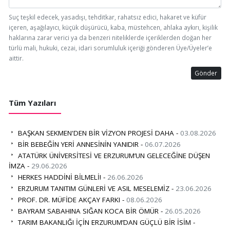
Suç teşkil edecek, yasadışı, tehditkar, rahatsız edici, hakaret ve küfür
içeren, aşağılayıcı, küçük düşürücü, kaba, müstehcen, ahlaka aykırı, kişilik
haklarına zarar verici ya da benzeri niteliklerde içeriklerden doğan her
türlü mali, hukuki, cezai, idari sorumluluk içeriği gönderen Üye/Üyeler’e
aittir.
Gönder
Tüm Yazıları
BAŞKAN SEKMEN'DEN BİR VİZYON PROJESİ DAHA -
03.08.2026
BİR BEBEĞİN YERİ ANNESİNİN YANIDIR -
06.07.2026
ATATÜRK ÜNİVERSİTESİ VE ERZURUM’UN GELECEĞİNE DÜŞEN
İMZA -
29.06.2026
HERKES HADDİNİ BİLMELİ! -
26.06.2026
ERZURUM TANITIM GÜNLERİ VE ASIL MESELEMİZ -
23.06.2026
PROF. DR. MÜFİDE AKÇAY FARKI -
08.06.2026
BAYRAM SABAHINA SIĞAN KOCA BİR ÖMÜR -
26.05.2026
TARIM BAKANLIĞI İÇİN ERZURUM’DAN GÜÇLÜ BİR İSİM -