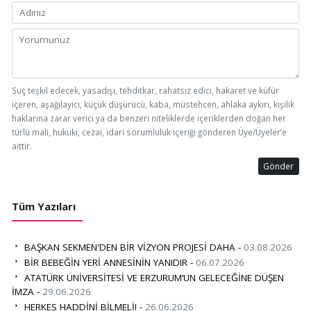
Suç teşkil edecek, yasadışı, tehditkar, rahatsız edici, hakaret ve küfür
içeren, aşağılayıcı, küçük düşürücü, kaba, müstehcen, ahlaka aykırı, kişilik
haklarına zarar verici ya da benzeri niteliklerde içeriklerden doğan her
türlü mali, hukuki, cezai, idari sorumluluk içeriği gönderen Üye/Üyeler’e
aittir.
Gönder
Tüm Yazıları
BAŞKAN SEKMEN'DEN BİR VİZYON PROJESİ DAHA -
03.08.2026
BİR BEBEĞİN YERİ ANNESİNİN YANIDIR -
06.07.2026
ATATÜRK ÜNİVERSİTESİ VE ERZURUM’UN GELECEĞİNE DÜŞEN
İMZA -
29.06.2026
HERKES HADDİNİ BİLMELİ! -
26.06.2026