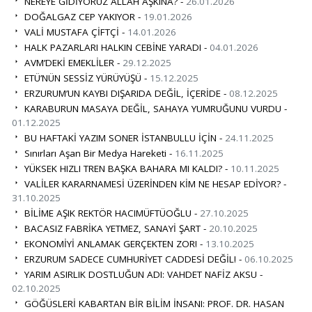
NEREYE GİDİYORUZ ALLAH AŞKINA? -
26.01.2026
DOĞALGAZ CEP YAKIYOR -
19.01.2026
VALİ MUSTAFA ÇİFTÇİ -
14.01.2026
HALK PAZARLARI HALKIN CEBİNE YARADI -
04.01.2026
AVM’DEKİ EMEKLİLER -
29.12.2025
ETÜ’NÜN SESSİZ YÜRÜYÜŞÜ -
15.12.2025
ERZURUM’UN KAYBI DIŞARIDA DEĞİL, İÇERİDE -
08.12.2025
KARABURUN MASAYA DEĞİL, SAHAYA YUMRUĞUNU VURDU -
01.12.2025
BU HAFTAKİ YAZIM SONER İSTANBULLU İÇİN -
24.11.2025
Sınırları Aşan Bir Medya Hareketi -
16.11.2025
YÜKSEK HIZLI TREN BAŞKA BAHARA MI KALDI? -
10.11.2025
VALİLER KARARNAMESİ ÜZERİNDEN KİM NE HESAP EDİYOR? -
31.10.2025
BİLİME AŞIK REKTÖR HACIMÜFTÜOĞLU -
27.10.2025
BACASIZ FABRİKA YETMEZ, SANAYİ ŞART -
20.10.2025
EKONOMİYİ ANLAMAK GERÇEKTEN ZOR! -
13.10.2025
ERZURUM SADECE CUMHURİYET CADDESİ DEĞİL! -
06.10.2025
YARIM ASIRLIK DOSTLUĞUN ADI: VAHDET NAFİZ AKSU -
02.10.2025
GÖĞÜSLERİ KABARTAN BİR BİLİM İNSANI: PROF. DR. HASAN