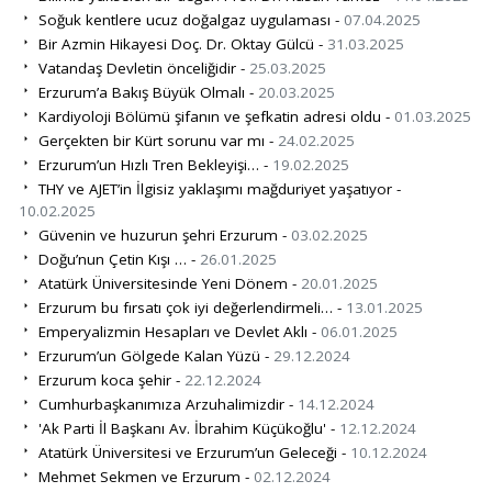
Soğuk kentlere ucuz doğalgaz uygulaması -
07.04.2025
Bir Azmin Hikayesi Doç. Dr. Oktay Gülcü -
31.03.2025
Vatandaş Devletin önceliğidir -
25.03.2025
Erzurum’a Bakış Büyük Olmalı -
20.03.2025
Kardiyoloji Bölümü şifanın ve şefkatin adresi oldu -
01.03.2025
Gerçekten bir Kürt sorunu var mı -
24.02.2025
Erzurum’un Hızlı Tren Bekleyişi… -
19.02.2025
THY ve AJET’in İlgisiz yaklaşımı mağduriyet yaşatıyor -
10.02.2025
Güvenin ve huzurun şehri Erzurum -
03.02.2025
Doğu’nun Çetin Kışı … -
26.01.2025
Atatürk Üniversitesinde Yeni Dönem -
20.01.2025
Erzurum bu fırsatı çok iyi değerlendirmeli… -
13.01.2025
Emperyalizmin Hesapları ve Devlet Aklı -
06.01.2025
Erzurum’un Gölgede Kalan Yüzü -
29.12.2024
Erzurum koca şehir -
22.12.2024
Cumhurbaşkanımıza Arzuhalimizdir -
14.12.2024
'Ak Parti İl Başkanı Av. İbrahim Küçükoğlu' -
12.12.2024
Atatürk Üniversitesi ve Erzurum’un Geleceği -
10.12.2024
Mehmet Sekmen ve Erzurum -
02.12.2024