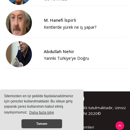
M. Hanefi İspirli
Kentlerde yürek ne iş yapar?
Abdullah Nehir
Yarınki Türkiye'ye Doğru
Sitemizden en iyi şekilde faydalanabilmeniz
için çerezler kullanılmaktadır. Bu siteye giriş
yaparak çerez kullanımını kabul etmiş
Sitemizde bulunan içeriklerin tüm hakları saklı tutulmaktadır, izinsiz
sayılıyorsunuz.
Daha fazla bilgi
içerikler kullanılamaz. Copyright 2020©
Tamam
Haber Yazılımı:
Haber Sistemleri