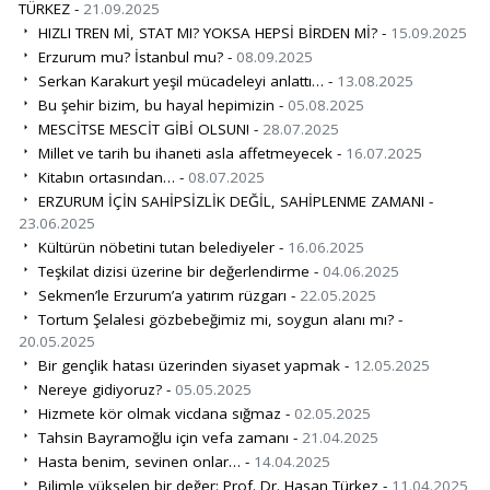
TÜRKEZ -
21.09.2025
HIZLI TREN Mİ, STAT MI? YOKSA HEPSİ BİRDEN Mİ? -
15.09.2025
Erzurum mu? İstanbul mu? -
08.09.2025
Serkan Karakurt yeşil mücadeleyi anlattı… -
13.08.2025
Bu şehir bizim, bu hayal hepimizin -
05.08.2025
MESCİTSE MESCİT GİBİ OLSUN! -
28.07.2025
Millet ve tarih bu ihaneti asla affetmeyecek -
16.07.2025
Kitabın ortasından… -
08.07.2025
ERZURUM İÇİN SAHİPSİZLİK DEĞİL, SAHİPLENME ZAMANI -
23.06.2025
Kültürün nöbetini tutan belediyeler -
16.06.2025
Teşkilat dizisi üzerine bir değerlendirme -
04.06.2025
Sekmen’le Erzurum’a yatırım rüzgarı -
22.05.2025
Tortum Şelalesi gözbebeğimiz mi, soygun alanı mı? -
20.05.2025
Bir gençlik hatası üzerinden siyaset yapmak -
12.05.2025
Nereye gidiyoruz? -
05.05.2025
Hizmete kör olmak vicdana sığmaz -
02.05.2025
Tahsin Bayramoğlu için vefa zamanı -
21.04.2025
Hasta benim, sevinen onlar… -
14.04.2025
Bilimle yükselen bir değer: Prof. Dr. Hasan Türkez -
11.04.2025