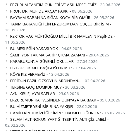
ERZURUM TANITIM GÜNLERİ VE ASIL MESELEMİZ -
23.06.2026
PROF. DR. MÜFİDE AKÇAY FARKI -
08.06.2026
BAYRAM SABAHINA SIĞAN KOCA BİR ÖMÜR -
26.05.2026
TARIM BAKANLIĞI İÇİN ERZURUM’DAN GÜÇLÜ BİR İSİM -
18.05.2026
REKTÖR HACIMÜFTÜOĞLU MİLLİ BİR HAMLENİN PEŞİNDE -
11.05.2026
BU MESLEĞİN YASASI YOK -
04.05.2026
ŞAMPİYON TAKIMA SAHİP ÇIKMA ZAMANI -
29.04.2026
KARABURUN’LA GÜVENLİ OKULLAR -
27.04.2026
ÖZGÜRLÜK MÜ, BAŞIBOŞLUK MU? -
17.04.2026
KÖYE KIZ VERMEYİZ -
13.04.2026
FERİDUN FAZIL ÖZSOY’UN ARDINDAN… -
02.04.2026
TERSİNE GÖÇ MÜMKÜN MÜ? -
30.03.2026
AYNI KIBLE, AYRI SAFLAR -
23.03.2026
ERZURUM’UN KAHVESİNDEN DÜNYAYA BAKMAK -
05.03.2026
BU HİZMETE YENİ BİR BİNA YAKIŞIR -
22.02.2026
CAMİLERİN TEMİZLİĞİ KİMİN SORUMLULUĞUNDA? -
15.02.2026
SELAMİ ALTINOK’UN YAPTIĞI TESPİTİN ALTI ÇİZİLMELİ -
02.02.2026