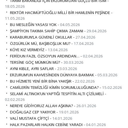
TARIM BAKANLIĞI İÇİN ERZURUM’DAN GÜÇLÜ BİR İSİM -
18.05.2026
REKTÖR HACIMÜFTÜOĞLU MİLLİ BİR HAMLENİN PEŞİNDE -
11.05.2026
BU MESLEĞİN YASASI YOK -
04.05.2026
ŞAMPİYON TAKIMA SAHİP ÇIKMA ZAMANI -
29.04.2026
KARABURUN’LA GÜVENLİ OKULLAR -
27.04.2026
ÖZGÜRLÜK MÜ, BAŞIBOŞLUK MU? -
17.04.2026
KÖYE KIZ VERMEYİZ -
13.04.2026
FERİDUN FAZIL ÖZSOY’UN ARDINDAN… -
02.04.2026
TERSİNE GÖÇ MÜMKÜN MÜ? -
30.03.2026
AYNI KIBLE, AYRI SAFLAR -
23.03.2026
ERZURUM’UN KAHVESİNDEN DÜNYAYA BAKMAK -
05.03.2026
BU HİZMETE YENİ BİR BİNA YAKIŞIR -
22.02.2026
CAMİLERİN TEMİZLİĞİ KİMİN SORUMLULUĞUNDA? -
15.02.2026
SELAMİ ALTINOK’UN YAPTIĞI TESPİTİN ALTI ÇİZİLMELİ -
02.02.2026
NEREYE GİDİYORUZ ALLAH AŞKINA? -
26.01.2026
DOĞALGAZ CEP YAKIYOR -
19.01.2026
VALİ MUSTAFA ÇİFTÇİ -
14.01.2026
HALK PAZARLARI HALKIN CEBİNE YARADI -
04.01.2026