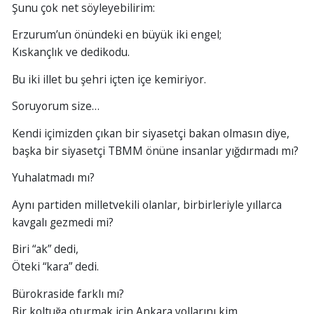
Şunu çok net söyleyebilirim:
Erzurum’un önündeki en büyük iki engel;
Kıskançlık ve dedikodu.
Bu iki illet bu şehri içten içe kemiriyor.
Soruyorum size…
Kendi içimizden çıkan bir siyasetçi bakan olmasın diye,
başka bir siyasetçi TBMM önüne insanlar yığdırmadı mı?
Yuhalatmadı mı?
Aynı partiden milletvekili olanlar, birbirleriyle yıllarca
kavgalı gezmedi mi?
Biri “ak” dedi,
Öteki “kara” dedi.
Bürokraside farklı mı?
Bir koltuğa oturmak için Ankara yollarını kim