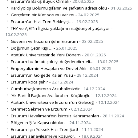
Erzurum’a Bakış Büyük Olmalı -
20.03.2025
Kardiyoloji Bölümü şifanın ve şefkatin adresi oldu -
01.03.2025
Gerçekten bir Kürt sorunu var mı -
24.02.2025
Erzurum’un Hızlı Tren Bekleyişi… -
19.02.2025
THY ve AJET’in İlgisiz yaklaşımı mağduriyet yaşatıyor -
10.02.2025
Güvenin ve huzurun şehri Erzurum -
03.02.2025
Doğu’nun Çetin Kışı … -
26.01.2025
Atatürk Üniversitesinde Yeni Dönem -
20.01.2025
Erzurum bu fırsatı çok iyi değerlendirmeli… -
13.01.2025
Emperyalizmin Hesapları ve Devlet Aklı -
06.01.2025
Erzurum’un Gölgede Kalan Yüzü -
29.12.2024
Erzurum koca şehir -
22.12.2024
Cumhurbaşkanımıza Arzuhalimizdir -
14.12.2024
'Ak Parti İl Başkanı Av. İbrahim Küçükoğlu' -
12.12.2024
Atatürk Üniversitesi ve Erzurum’un Geleceği -
10.12.2024
Mehmet Sekmen ve Erzurum -
02.12.2024
Erzurum Havalimanı'nın İsimsiz Kahramanları -
28.11.2024
Bölgenin Şifa Kapısı oldular.. -
24.11.2024
Erzurum İçin Yüksek Hızlı Tren Şart! -
11.11.2024
Erzurum sanayileşmeye koşuyor… -
18.09.2024