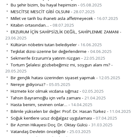
Bu şehir bizim, bu hayal hepimizin -
05.08.2025
MESCİTSE MESCİT GİBİ OLSUN! -
28.07.2025
Millet ve tarih bu ihaneti asla affetmeyecek -
16.07.2025
Kitabın ortasından… -
08.07.2025
ERZURUM İÇİN SAHİPSİZLİK DEĞİL, SAHİPLENME ZAMANI -
23.06.2025
Kültürün nöbetini tutan belediyeler -
16.06.2025
Teşkilat dizisi üzerine bir değerlendirme -
04.06.2025
Sekmen’le Erzurum’a yatırım rüzgarı -
22.05.2025
Tortum Şelalesi gözbebeğimiz mi, soygun alanı mı? -
20.05.2025
Bir gençlik hatası üzerinden siyaset yapmak -
12.05.2025
Nereye gidiyoruz? -
05.05.2025
Hizmete kör olmak vicdana sığmaz -
02.05.2025
Tahsin Bayramoğlu için vefa zamanı -
21.04.2025
Hasta benim, sevinen onlar… -
14.04.2025
Bilimle yükselen bir değer: Prof. Dr. Hasan Türkez -
11.04.2025
Soğuk kentlere ucuz doğalgaz uygulaması -
07.04.2025
Bir Azmin Hikayesi Doç. Dr. Oktay Gülcü -
31.03.2025
Vatandaş Devletin önceliğidir -
25.03.2025