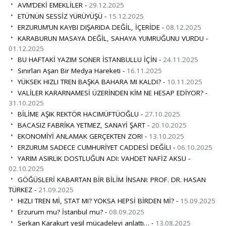
AVM’DEKİ EMEKLİLER -
29.12.2025
ETÜ’NÜN SESSİZ YÜRÜYÜŞÜ -
15.12.2025
ERZURUM’UN KAYBI DIŞARIDA DEĞİL, İÇERİDE -
08.12.2025
KARABURUN MASAYA DEĞİL, SAHAYA YUMRUĞUNU VURDU -
01.12.2025
BU HAFTAKİ YAZIM SONER İSTANBULLU İÇİN -
24.11.2025
Sınırları Aşan Bir Medya Hareketi -
16.11.2025
YÜKSEK HIZLI TREN BAŞKA BAHARA MI KALDI? -
10.11.2025
VALİLER KARARNAMESİ ÜZERİNDEN KİM NE HESAP EDİYOR? -
31.10.2025
BİLİME AŞIK REKTÖR HACIMÜFTÜOĞLU -
27.10.2025
BACASIZ FABRİKA YETMEZ, SANAYİ ŞART -
20.10.2025
EKONOMİYİ ANLAMAK GERÇEKTEN ZOR! -
13.10.2025
ERZURUM SADECE CUMHURİYET CADDESİ DEĞİL! -
06.10.2025
YARIM ASIRLIK DOSTLUĞUN ADI: VAHDET NAFİZ AKSU -
02.10.2025
GÖĞÜSLERİ KABARTAN BİR BİLİM İNSANI: PROF. DR. HASAN
TÜRKEZ -
21.09.2025
HIZLI TREN Mİ, STAT MI? YOKSA HEPSİ BİRDEN Mİ? -
15.09.2025
Erzurum mu? İstanbul mu? -
08.09.2025
Serkan Karakurt yeşil mücadeleyi anlattı… -
13.08.2025