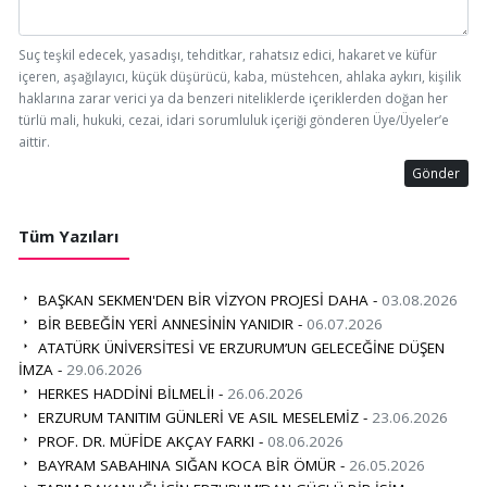
Suç teşkil edecek, yasadışı, tehditkar, rahatsız edici, hakaret ve küfür
içeren, aşağılayıcı, küçük düşürücü, kaba, müstehcen, ahlaka aykırı, kişilik
haklarına zarar verici ya da benzeri niteliklerde içeriklerden doğan her
türlü mali, hukuki, cezai, idari sorumluluk içeriği gönderen Üye/Üyeler’e
aittir.
Gönder
Tüm Yazıları
BAŞKAN SEKMEN'DEN BİR VİZYON PROJESİ DAHA -
03.08.2026
BİR BEBEĞİN YERİ ANNESİNİN YANIDIR -
06.07.2026
ATATÜRK ÜNİVERSİTESİ VE ERZURUM’UN GELECEĞİNE DÜŞEN
İMZA -
29.06.2026
HERKES HADDİNİ BİLMELİ! -
26.06.2026
ERZURUM TANITIM GÜNLERİ VE ASIL MESELEMİZ -
23.06.2026
PROF. DR. MÜFİDE AKÇAY FARKI -
08.06.2026
BAYRAM SABAHINA SIĞAN KOCA BİR ÖMÜR -
26.05.2026