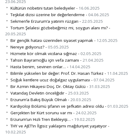
23.06.2025
Kültürün nöbetini tutan belediyeler -
16.06.2025
Teşkilat dizisi üzerine bir değerlendirme -
04.06.2025
Sekmen’le Erzurum’a yatırım rüzgarı -
22.05.2025
Tortum Şelalesi gözbebeğimiz mi, soygun alanı mı? -
20.05.2025
Bir gençlik hatası üzerinden siyaset yapmak -
12.05.2025
Nereye gidiyoruz? -
05.05.2025
Hizmete kör olmak vicdana sığmaz -
02.05.2025
Tahsin Bayramoğlu için vefa zamanı -
21.04.2025
Hasta benim, sevinen onlar… -
14.04.2025
Bilimle yükselen bir değer: Prof. Dr. Hasan Türkez -
11.04.2025
Soğuk kentlere ucuz doğalgaz uygulaması -
07.04.2025
Bir Azmin Hikayesi Doç. Dr. Oktay Gülcü -
31.03.2025
Vatandaş Devletin önceliğidir -
25.03.2025
Erzurum’a Bakış Büyük Olmalı -
20.03.2025
Kardiyoloji Bölümü şifanın ve şefkatin adresi oldu -
01.03.2025
Gerçekten bir Kürt sorunu var mı -
24.02.2025
Erzurum’un Hızlı Tren Bekleyişi… -
19.02.2025
THY ve AJET’in İlgisiz yaklaşımı mağduriyet yaşatıyor -
10.02.2025