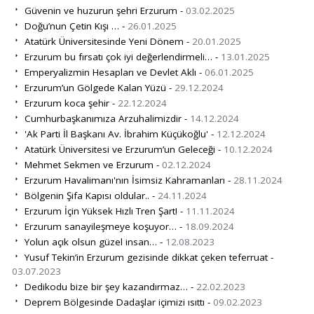
Güvenin ve huzurun şehri Erzurum -
03.02.2025
Doğu’nun Çetin Kışı … -
26.01.2025
Atatürk Üniversitesinde Yeni Dönem -
20.01.2025
Erzurum bu fırsatı çok iyi değerlendirmeli… -
13.01.2025
Emperyalizmin Hesapları ve Devlet Aklı -
06.01.2025
Erzurum’un Gölgede Kalan Yüzü -
29.12.2024
Erzurum koca şehir -
22.12.2024
Cumhurbaşkanımıza Arzuhalimizdir -
14.12.2024
'Ak Parti İl Başkanı Av. İbrahim Küçükoğlu' -
12.12.2024
Atatürk Üniversitesi ve Erzurum’un Geleceği -
10.12.2024
Mehmet Sekmen ve Erzurum -
02.12.2024
Erzurum Havalimanı'nın İsimsiz Kahramanları -
28.11.2024
Bölgenin Şifa Kapısı oldular.. -
24.11.2024
Erzurum İçin Yüksek Hızlı Tren Şart! -
11.11.2024
Erzurum sanayileşmeye koşuyor… -
18.09.2024
Yolun açık olsun güzel insan… -
12.08.2023
Yusuf Tekin’in Erzurum gezisinde dikkat çeken teferruat -
03.07.2023
Dedikodu bize bir şey kazandırmaz… -
22.02.2023
Deprem Bölgesinde Dadaşlar içimizi ısıttı -
09.02.2023