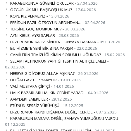
KARABURUN’LA GÜVENLİ OKULLAR -
27.04.2026
ÖZGÜRLÜK MÜ, BAŞIBOŞLUK MU? -
17.04.2026
KÖYE KIZ VERMEYİZ -
13.04.2026
FERİDUN FAZIL ÖZSOY’UN ARDINDAN… -
02.04.2026
TERSİNE GÖÇ MÜMKÜN MÜ? -
30.03.2026
AYNI KIBLE, AYRI SAFLAR -
23.03.2026
ERZURUM’UN KAHVESİNDEN DÜNYAYA BAKMAK -
05.03.2026
BU HİZMETE YENİ BİR BİNA YAKIŞIR -
22.02.2026
CAMİLERİN TEMİZLİĞİ KİMİN SORUMLULUĞUNDA? -
15.02.2026
SELAMİ ALTINOK’UN YAPTIĞI TESPİTİN ALTI ÇİZİLMELİ -
02.02.2026
NEREYE GİDİYORUZ ALLAH AŞKINA? -
26.01.2026
DOĞALGAZ CEP YAKIYOR -
19.01.2026
VALİ MUSTAFA ÇİFTÇİ -
14.01.2026
HALK PAZARLARI HALKIN CEBİNE YARADI -
04.01.2026
AVM’DEKİ EMEKLİLER -
29.12.2025
ETÜ’NÜN SESSİZ YÜRÜYÜŞÜ -
15.12.2025
ERZURUM’UN KAYBI DIŞARIDA DEĞİL, İÇERİDE -
08.12.2025
KARABURUN MASAYA DEĞİL, SAHAYA YUMRUĞUNU VURDU -
01.12.2025
BU HAFTAKİ YAZIM SONER İSTANBULLU İÇİN -
24.11.2025