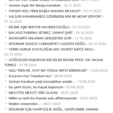
Sınırları Aşan Bir Medya Hareketi -
16.11.2025
YÜKSEK HIZLI TREN BAŞKA BAHARA MI KALDI? -
10.11.2025
VALİLER KARARNAMESİ ÜZERİNDEN KİM NE HESAP EDİYOR? -
31.10.2025
BİLİME AŞIK REKTÖR HACIMÜFTÜOĞLU -
27.10.2025
BACASIZ FABRİKA YETMEZ, SANAYİ ŞART -
20.10.2025
EKONOMİYİ ANLAMAK GERÇEKTEN ZOR! -
13.10.2025
ERZURUM SADECE CUMHURİYET CADDESİ DEĞİL! -
06.10.2025
YARIM ASIRLIK DOSTLUĞUN ADI: VAHDET NAFİZ AKSU -
02.10.2025
GÖĞÜSLERİ KABARTAN BİR BİLİM İNSANI: PROF. DR. HASAN
TÜRKEZ -
21.09.2025
HIZLI TREN Mİ, STAT MI? YOKSA HEPSİ BİRDEN Mİ? -
15.09.2025
Erzurum mu? İstanbul mu? -
08.09.2025
Serkan Karakurt yeşil mücadeleyi anlattı… -
13.08.2025
Bu şehir bizim, bu hayal hepimizin -
05.08.2025
MESCİTSE MESCİT GİBİ OLSUN! -
28.07.2025
Millet ve tarih bu ihaneti asla affetmeyecek -
16.07.2025
Kitabın ortasından… -
08.07.2025
ERZURUM İÇİN SAHİPSİZLİK DEĞİL, SAHİPLENME ZAMANI -