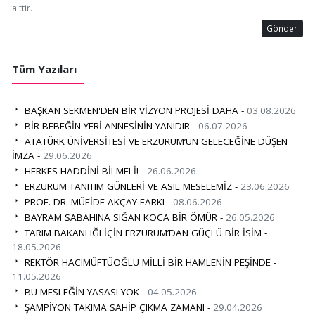
aittir.
Gönder
Tüm Yazıları
BAŞKAN SEKMEN'DEN BİR VİZYON PROJESİ DAHA -
03.08.2026
BİR BEBEĞİN YERİ ANNESİNİN YANIDIR -
06.07.2026
ATATÜRK ÜNİVERSİTESİ VE ERZURUM’UN GELECEĞİNE DÜŞEN
İMZA -
29.06.2026
HERKES HADDİNİ BİLMELİ! -
26.06.2026
ERZURUM TANITIM GÜNLERİ VE ASIL MESELEMİZ -
23.06.2026
PROF. DR. MÜFİDE AKÇAY FARKI -
08.06.2026
BAYRAM SABAHINA SIĞAN KOCA BİR ÖMÜR -
26.05.2026
TARIM BAKANLIĞI İÇİN ERZURUM’DAN GÜÇLÜ BİR İSİM -
18.05.2026
REKTÖR HACIMÜFTÜOĞLU MİLLİ BİR HAMLENİN PEŞİNDE -
11.05.2026
BU MESLEĞİN YASASI YOK -
04.05.2026
ŞAMPİYON TAKIMA SAHİP ÇIKMA ZAMANI -
29.04.2026