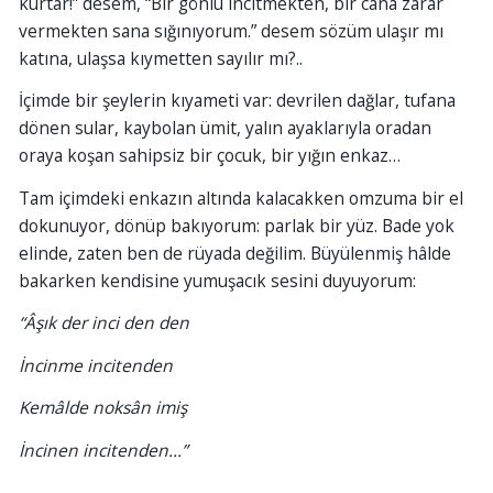
kurtar!” desem, “Bir gönlü incitmekten, bir cana zarar
vermekten sana sığınıyorum.” desem sözüm ulaşır mı
katına, ulaşsa kıymetten sayılır mı?..
İçimde bir şeylerin kıyameti var: devrilen dağlar, tufana
dönen sular, kaybolan ümit, yalın ayaklarıyla oradan
oraya koşan sahipsiz bir çocuk, bir yığın enkaz…
Tam içimdeki enkazın altında kalacakken omzuma bir el
dokunuyor, dönüp bakıyorum: parlak bir yüz. Bade yok
elinde, zaten ben de rüyada değilim. Büyülenmiş hâlde
bakarken kendisine yumuşacık sesini duyuyorum:
“Âşık der inci den den
İncinme incitenden
Kemâlde noksân imiş
İncinen incitenden...”