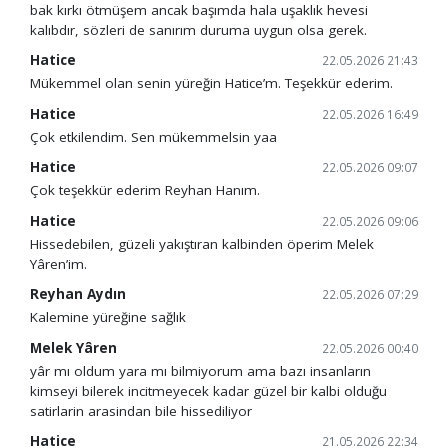
bak kırkı ötmüşem ancak başımda hala uşaklık hevesi
kalıbdır, sözleri de sanırım duruma uygun olsa gerek.
Hatice
22.05.2026 21:43
Mükemmel olan senin yüreğin Hatice’m. Teşekkür ederim.
Hatice
22.05.2026 16:49
Çok etkilendim. Sen mükemmelsin yaa
Hatice
22.05.2026 09:07
Çok teşekkür ederim Reyhan Hanım.
Hatice
22.05.2026 09:06
Hissedebilen, güzeli yakıştıran kalbinden öperim Melek
Yâren’im.
Reyhan Aydın
22.05.2026 07:29
Kalemine yüreğine sağlık
Melek Yâren
22.05.2026 00:40
yâr mı oldum yara mı bilmiyorum ama bazı insanların
kimseyi bilerek incitmeyecek kadar güzel bir kalbi olduğu
satirlarin arasindan bile hissediliyor
Hatice
21.05.2026 22:34