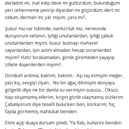
darladım mı, inat edip deve mi güttürdüm, bulunduğum
yeri cehenneme çevirip diyardan mı göçürdüm; dert mi
oldum, derman mı; yâr mıyım, yara mı?..
Şükür mü var hâlimde, nankörlük mü, neresinde
duruyorum vefanın, iyiliği unutanlardan, iyiliği çabuk
unutanlardan mıyım, kusur bulmayı maharet
sayanlardan, işin aslını almadan hesap soranlardan
mıyım? Hatır bırakamadan, gönle giremeden yaşayıp
zillete düşenlerden miyim?..
Döndüm ardıma, baktım, baktım… Aşı taş etmişim meğer,
yazı kış, sevgiyi ziyan… Ne bir ağaç dikmişim dünyaya
gölgelik diye ne bir damla su vermişim susuza… Öksüz
başı okşamamış ellerim, kırgın gönle ulaşmamış sözlerim.
Çabalıyorum diye teselli bulurken ben, korkarım, hiç
fayda görmemiş mahlukat benden.
Elimi açıp duaya dursam şimdi, “Ya Rab, kullarını benden