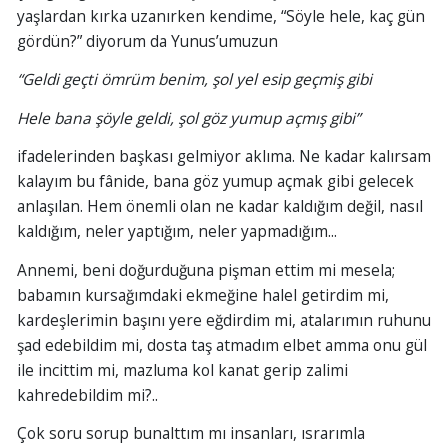
yaşlardan kırka uzanırken kendime, “Söyle hele, kaç gün
gördün?” diyorum da Yunus’umuzun
“Geldi geçti ömrüm benim, şol yel esip geçmiş gibi
Hele bana şöyle geldi, şol göz yumup açmış gibi”
ifadelerinden başkası gelmiyor aklıma. Ne kadar kalırsam
kalayım bu fânide, bana göz yumup açmak gibi gelecek
anlaşılan. Hem önemli olan ne kadar kaldığım değil, nasıl
kaldığım, neler yaptığım, neler yapmadığım...
Annemi, beni doğurduğuna pişman ettim mi mesela;
babamın kursağımdaki ekmeğine halel getirdim mi,
kardeşlerimin başını yere eğdirdim mi, atalarımın ruhunu
şad edebildim mi, dosta taş atmadım elbet amma onu gül
ile incittim mi, mazluma kol kanat gerip zalimi
kahredebildim mi?..
Çok soru sorup bunalttım mı insanları, ısrarımla