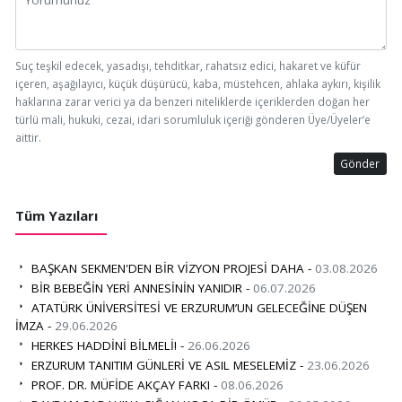
Suç teşkil edecek, yasadışı, tehditkar, rahatsız edici, hakaret ve küfür
içeren, aşağılayıcı, küçük düşürücü, kaba, müstehcen, ahlaka aykırı, kişilik
haklarına zarar verici ya da benzeri niteliklerde içeriklerden doğan her
türlü mali, hukuki, cezai, idari sorumluluk içeriği gönderen Üye/Üyeler’e
aittir.
Gönder
Tüm Yazıları
BAŞKAN SEKMEN'DEN BİR VİZYON PROJESİ DAHA -
03.08.2026
BİR BEBEĞİN YERİ ANNESİNİN YANIDIR -
06.07.2026
ATATÜRK ÜNİVERSİTESİ VE ERZURUM’UN GELECEĞİNE DÜŞEN
İMZA -
29.06.2026
HERKES HADDİNİ BİLMELİ! -
26.06.2026
ERZURUM TANITIM GÜNLERİ VE ASIL MESELEMİZ -
23.06.2026
PROF. DR. MÜFİDE AKÇAY FARKI -
08.06.2026