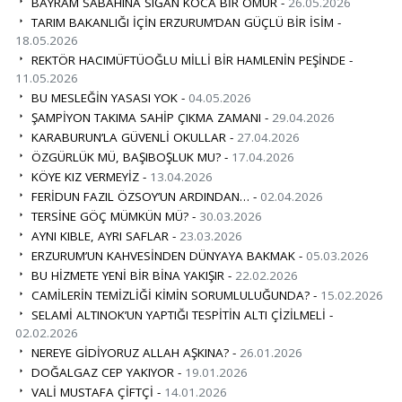
BAYRAM SABAHINA SIĞAN KOCA BİR ÖMÜR -
26.05.2026
TARIM BAKANLIĞI İÇİN ERZURUM’DAN GÜÇLÜ BİR İSİM -
18.05.2026
REKTÖR HACIMÜFTÜOĞLU MİLLİ BİR HAMLENİN PEŞİNDE -
11.05.2026
BU MESLEĞİN YASASI YOK -
04.05.2026
ŞAMPİYON TAKIMA SAHİP ÇIKMA ZAMANI -
29.04.2026
KARABURUN’LA GÜVENLİ OKULLAR -
27.04.2026
ÖZGÜRLÜK MÜ, BAŞIBOŞLUK MU? -
17.04.2026
KÖYE KIZ VERMEYİZ -
13.04.2026
FERİDUN FAZIL ÖZSOY’UN ARDINDAN… -
02.04.2026
TERSİNE GÖÇ MÜMKÜN MÜ? -
30.03.2026
AYNI KIBLE, AYRI SAFLAR -
23.03.2026
ERZURUM’UN KAHVESİNDEN DÜNYAYA BAKMAK -
05.03.2026
BU HİZMETE YENİ BİR BİNA YAKIŞIR -
22.02.2026
CAMİLERİN TEMİZLİĞİ KİMİN SORUMLULUĞUNDA? -
15.02.2026
SELAMİ ALTINOK’UN YAPTIĞI TESPİTİN ALTI ÇİZİLMELİ -
02.02.2026
NEREYE GİDİYORUZ ALLAH AŞKINA? -
26.01.2026
DOĞALGAZ CEP YAKIYOR -
19.01.2026
VALİ MUSTAFA ÇİFTÇİ -
14.01.2026