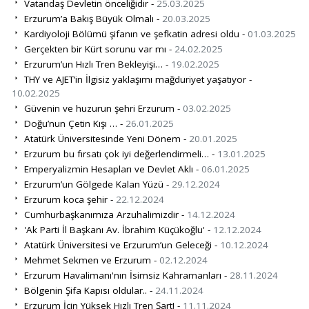
Vatandaş Devletin önceliğidir -
25.03.2025
Erzurum’a Bakış Büyük Olmalı -
20.03.2025
Kardiyoloji Bölümü şifanın ve şefkatin adresi oldu -
01.03.2025
Gerçekten bir Kürt sorunu var mı -
24.02.2025
Erzurum’un Hızlı Tren Bekleyişi… -
19.02.2025
THY ve AJET’in İlgisiz yaklaşımı mağduriyet yaşatıyor -
10.02.2025
Güvenin ve huzurun şehri Erzurum -
03.02.2025
Doğu’nun Çetin Kışı … -
26.01.2025
Atatürk Üniversitesinde Yeni Dönem -
20.01.2025
Erzurum bu fırsatı çok iyi değerlendirmeli… -
13.01.2025
Emperyalizmin Hesapları ve Devlet Aklı -
06.01.2025
Erzurum’un Gölgede Kalan Yüzü -
29.12.2024
Erzurum koca şehir -
22.12.2024
Cumhurbaşkanımıza Arzuhalimizdir -
14.12.2024
'Ak Parti İl Başkanı Av. İbrahim Küçükoğlu' -
12.12.2024
Atatürk Üniversitesi ve Erzurum’un Geleceği -
10.12.2024
Mehmet Sekmen ve Erzurum -
02.12.2024
Erzurum Havalimanı'nın İsimsiz Kahramanları -
28.11.2024
Bölgenin Şifa Kapısı oldular.. -
24.11.2024
Erzurum İçin Yüksek Hızlı Tren Şart! -
11.11.2024