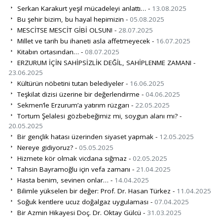
Serkan Karakurt yeşil mücadeleyi anlattı… -
13.08.2025
Bu şehir bizim, bu hayal hepimizin -
05.08.2025
MESCİTSE MESCİT GİBİ OLSUN! -
28.07.2025
Millet ve tarih bu ihaneti asla affetmeyecek -
16.07.2025
Kitabın ortasından… -
08.07.2025
ERZURUM İÇİN SAHİPSİZLİK DEĞİL, SAHİPLENME ZAMANI -
23.06.2025
Kültürün nöbetini tutan belediyeler -
16.06.2025
Teşkilat dizisi üzerine bir değerlendirme -
04.06.2025
Sekmen’le Erzurum’a yatırım rüzgarı -
22.05.2025
Tortum Şelalesi gözbebeğimiz mi, soygun alanı mı? -
20.05.2025
Bir gençlik hatası üzerinden siyaset yapmak -
12.05.2025
Nereye gidiyoruz? -
05.05.2025
Hizmete kör olmak vicdana sığmaz -
02.05.2025
Tahsin Bayramoğlu için vefa zamanı -
21.04.2025
Hasta benim, sevinen onlar… -
14.04.2025
Bilimle yükselen bir değer: Prof. Dr. Hasan Türkez -
11.04.2025
Soğuk kentlere ucuz doğalgaz uygulaması -
07.04.2025
Bir Azmin Hikayesi Doç. Dr. Oktay Gülcü -
31.03.2025