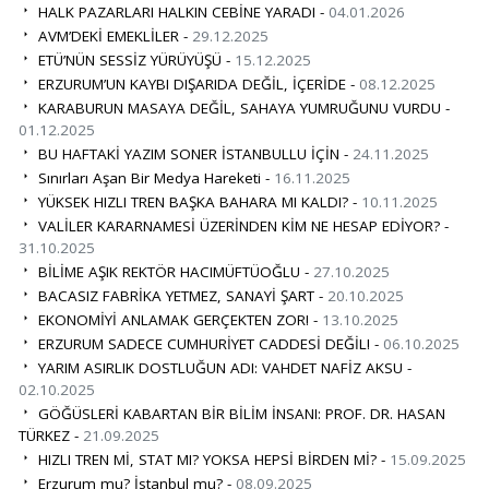
HALK PAZARLARI HALKIN CEBİNE YARADI -
04.01.2026
AVM’DEKİ EMEKLİLER -
29.12.2025
ETÜ’NÜN SESSİZ YÜRÜYÜŞÜ -
15.12.2025
ERZURUM’UN KAYBI DIŞARIDA DEĞİL, İÇERİDE -
08.12.2025
KARABURUN MASAYA DEĞİL, SAHAYA YUMRUĞUNU VURDU -
01.12.2025
BU HAFTAKİ YAZIM SONER İSTANBULLU İÇİN -
24.11.2025
Sınırları Aşan Bir Medya Hareketi -
16.11.2025
YÜKSEK HIZLI TREN BAŞKA BAHARA MI KALDI? -
10.11.2025
VALİLER KARARNAMESİ ÜZERİNDEN KİM NE HESAP EDİYOR? -
31.10.2025
BİLİME AŞIK REKTÖR HACIMÜFTÜOĞLU -
27.10.2025
BACASIZ FABRİKA YETMEZ, SANAYİ ŞART -
20.10.2025
EKONOMİYİ ANLAMAK GERÇEKTEN ZOR! -
13.10.2025
ERZURUM SADECE CUMHURİYET CADDESİ DEĞİL! -
06.10.2025
YARIM ASIRLIK DOSTLUĞUN ADI: VAHDET NAFİZ AKSU -
02.10.2025
GÖĞÜSLERİ KABARTAN BİR BİLİM İNSANI: PROF. DR. HASAN
TÜRKEZ -
21.09.2025
HIZLI TREN Mİ, STAT MI? YOKSA HEPSİ BİRDEN Mİ? -
15.09.2025
Erzurum mu? İstanbul mu? -
08.09.2025