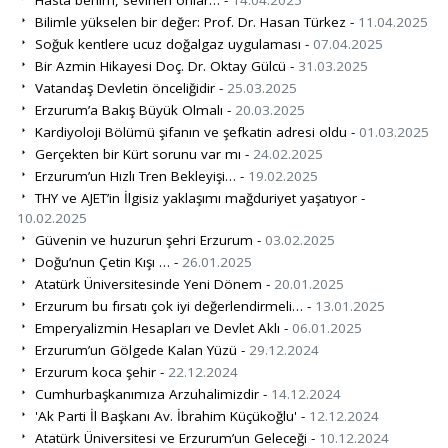
Hasta benim, sevinen onlar… -
14.04.2025
Bilimle yükselen bir değer: Prof. Dr. Hasan Türkez -
11.04.2025
Soğuk kentlere ucuz doğalgaz uygulaması -
07.04.2025
Bir Azmin Hikayesi Doç. Dr. Oktay Gülcü -
31.03.2025
Vatandaş Devletin önceliğidir -
25.03.2025
Erzurum’a Bakış Büyük Olmalı -
20.03.2025
Kardiyoloji Bölümü şifanın ve şefkatin adresi oldu -
01.03.2025
Gerçekten bir Kürt sorunu var mı -
24.02.2025
Erzurum’un Hızlı Tren Bekleyişi… -
19.02.2025
THY ve AJET’in İlgisiz yaklaşımı mağduriyet yaşatıyor -
10.02.2025
Güvenin ve huzurun şehri Erzurum -
03.02.2025
Doğu’nun Çetin Kışı … -
26.01.2025
Atatürk Üniversitesinde Yeni Dönem -
20.01.2025
Erzurum bu fırsatı çok iyi değerlendirmeli… -
13.01.2025
Emperyalizmin Hesapları ve Devlet Aklı -
06.01.2025
Erzurum’un Gölgede Kalan Yüzü -
29.12.2024
Erzurum koca şehir -
22.12.2024
Cumhurbaşkanımıza Arzuhalimizdir -
14.12.2024
'Ak Parti İl Başkanı Av. İbrahim Küçükoğlu' -
12.12.2024
Atatürk Üniversitesi ve Erzurum’un Geleceği -
10.12.2024