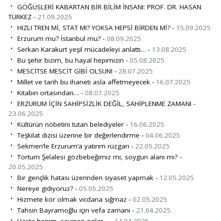
GÖĞÜSLERİ KABARTAN BİR BİLİM İNSANI: PROF. DR. HASAN
TÜRKEZ -
21.09.2025
HIZLI TREN Mİ, STAT MI? YOKSA HEPSİ BİRDEN Mİ? -
15.09.2025
Erzurum mu? İstanbul mu? -
08.09.2025
Serkan Karakurt yeşil mücadeleyi anlattı… -
13.08.2025
Bu şehir bizim, bu hayal hepimizin -
05.08.2025
MESCİTSE MESCİT GİBİ OLSUN! -
28.07.2025
Millet ve tarih bu ihaneti asla affetmeyecek -
16.07.2025
Kitabın ortasından… -
08.07.2025
ERZURUM İÇİN SAHİPSİZLİK DEĞİL, SAHİPLENME ZAMANI -
23.06.2025
Kültürün nöbetini tutan belediyeler -
16.06.2025
Teşkilat dizisi üzerine bir değerlendirme -
04.06.2025
Sekmen’le Erzurum’a yatırım rüzgarı -
22.05.2025
Tortum Şelalesi gözbebeğimiz mi, soygun alanı mı? -
20.05.2025
Bir gençlik hatası üzerinden siyaset yapmak -
12.05.2025
Nereye gidiyoruz? -
05.05.2025
Hizmete kör olmak vicdana sığmaz -
02.05.2025
Tahsin Bayramoğlu için vefa zamanı -
21.04.2025