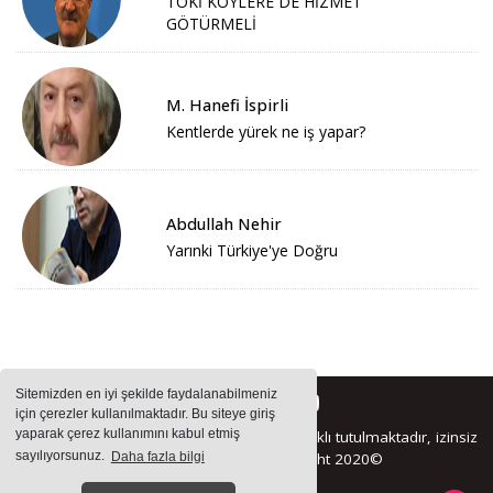
TOKİ KÖYLERE DE HİZMET
GÖTÜRMELİ
M. Hanefi İspirli
Kentlerde yürek ne iş yapar?
Abdullah Nehir
Yarınki Türkiye'ye Doğru
Sitemizden en iyi şekilde faydalanabilmeniz
için çerezler kullanılmaktadır. Bu siteye giriş
yaparak çerez kullanımını kabul etmiş
Sitemizde bulunan içeriklerin tüm hakları saklı tutulmaktadır, izinsiz
sayılıyorsunuz.
Daha fazla bilgi
içerikler kullanılamaz. Copyright 2020©