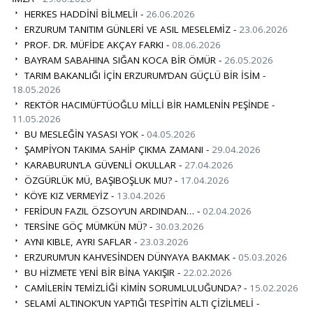
HERKES HADDİNİ BİLMELİ! -
26.06.2026
ERZURUM TANITIM GÜNLERİ VE ASIL MESELEMİZ -
23.06.2026
PROF. DR. MÜFİDE AKÇAY FARKI -
08.06.2026
BAYRAM SABAHINA SIĞAN KOCA BİR ÖMÜR -
26.05.2026
TARIM BAKANLIĞI İÇİN ERZURUM’DAN GÜÇLÜ BİR İSİM -
18.05.2026
REKTÖR HACIMÜFTÜOĞLU MİLLİ BİR HAMLENİN PEŞİNDE -
11.05.2026
BU MESLEĞİN YASASI YOK -
04.05.2026
ŞAMPİYON TAKIMA SAHİP ÇIKMA ZAMANI -
29.04.2026
KARABURUN’LA GÜVENLİ OKULLAR -
27.04.2026
ÖZGÜRLÜK MÜ, BAŞIBOŞLUK MU? -
17.04.2026
KÖYE KIZ VERMEYİZ -
13.04.2026
FERİDUN FAZIL ÖZSOY’UN ARDINDAN… -
02.04.2026
TERSİNE GÖÇ MÜMKÜN MÜ? -
30.03.2026
AYNI KIBLE, AYRI SAFLAR -
23.03.2026
ERZURUM’UN KAHVESİNDEN DÜNYAYA BAKMAK -
05.03.2026
BU HİZMETE YENİ BİR BİNA YAKIŞIR -
22.02.2026
CAMİLERİN TEMİZLİĞİ KİMİN SORUMLULUĞUNDA? -
15.02.2026
SELAMİ ALTINOK’UN YAPTIĞI TESPİTİN ALTI ÇİZİLMELİ -