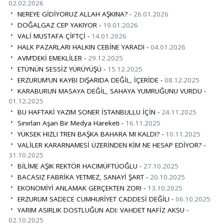
02.02.2026
NEREYE GİDİYORUZ ALLAH AŞKINA? -
26.01.2026
DOĞALGAZ CEP YAKIYOR -
19.01.2026
VALİ MUSTAFA ÇİFTÇİ -
14.01.2026
HALK PAZARLARI HALKIN CEBİNE YARADI -
04.01.2026
AVM’DEKİ EMEKLİLER -
29.12.2025
ETÜ’NÜN SESSİZ YÜRÜYÜŞÜ -
15.12.2025
ERZURUM’UN KAYBI DIŞARIDA DEĞİL, İÇERİDE -
08.12.2025
KARABURUN MASAYA DEĞİL, SAHAYA YUMRUĞUNU VURDU -
01.12.2025
BU HAFTAKİ YAZIM SONER İSTANBULLU İÇİN -
24.11.2025
Sınırları Aşan Bir Medya Hareketi -
16.11.2025
YÜKSEK HIZLI TREN BAŞKA BAHARA MI KALDI? -
10.11.2025
VALİLER KARARNAMESİ ÜZERİNDEN KİM NE HESAP EDİYOR? -
31.10.2025
BİLİME AŞIK REKTÖR HACIMÜFTÜOĞLU -
27.10.2025
BACASIZ FABRİKA YETMEZ, SANAYİ ŞART -
20.10.2025
EKONOMİYİ ANLAMAK GERÇEKTEN ZOR! -
13.10.2025
ERZURUM SADECE CUMHURİYET CADDESİ DEĞİL! -
06.10.2025
YARIM ASIRLIK DOSTLUĞUN ADI: VAHDET NAFİZ AKSU -
02.10.2025