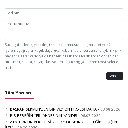
Suç teşkil edecek, yasadışı, tehditkar, rahatsız edici, hakaret ve küfür
içeren, aşağılayıcı, küçük düşürücü, kaba, müstehcen, ahlaka aykırı, kişilik
haklarına zarar verici ya da benzeri niteliklerde içeriklerden doğan her
türlü mali, hukuki, cezai, idari sorumluluk içeriği gönderen Üye/Üyeler’e
aittir.
Gönder
Tüm Yazıları
BAŞKAN SEKMEN'DEN BİR VİZYON PROJESİ DAHA -
03.08.2026
BİR BEBEĞİN YERİ ANNESİNİN YANIDIR -
06.07.2026
ATATÜRK ÜNİVERSİTESİ VE ERZURUM’UN GELECEĞİNE DÜŞEN
İMZA -
29.06.2026