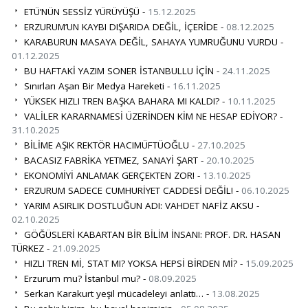
ETÜ’NÜN SESSİZ YÜRÜYÜŞÜ -
15.12.2025
ERZURUM’UN KAYBI DIŞARIDA DEĞİL, İÇERİDE -
08.12.2025
KARABURUN MASAYA DEĞİL, SAHAYA YUMRUĞUNU VURDU -
01.12.2025
BU HAFTAKİ YAZIM SONER İSTANBULLU İÇİN -
24.11.2025
Sınırları Aşan Bir Medya Hareketi -
16.11.2025
YÜKSEK HIZLI TREN BAŞKA BAHARA MI KALDI? -
10.11.2025
VALİLER KARARNAMESİ ÜZERİNDEN KİM NE HESAP EDİYOR? -
31.10.2025
BİLİME AŞIK REKTÖR HACIMÜFTÜOĞLU -
27.10.2025
BACASIZ FABRİKA YETMEZ, SANAYİ ŞART -
20.10.2025
EKONOMİYİ ANLAMAK GERÇEKTEN ZOR! -
13.10.2025
ERZURUM SADECE CUMHURİYET CADDESİ DEĞİL! -
06.10.2025
YARIM ASIRLIK DOSTLUĞUN ADI: VAHDET NAFİZ AKSU -
02.10.2025
GÖĞÜSLERİ KABARTAN BİR BİLİM İNSANI: PROF. DR. HASAN
TÜRKEZ -
21.09.2025
HIZLI TREN Mİ, STAT MI? YOKSA HEPSİ BİRDEN Mİ? -
15.09.2025
Erzurum mu? İstanbul mu? -
08.09.2025
Serkan Karakurt yeşil mücadeleyi anlattı… -
13.08.2025