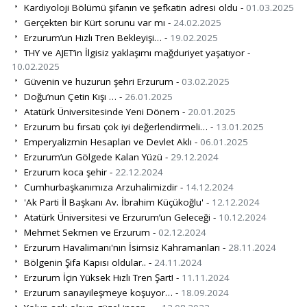
Kardiyoloji Bölümü şifanın ve şefkatin adresi oldu -
01.03.2025
Gerçekten bir Kürt sorunu var mı -
24.02.2025
Erzurum’un Hızlı Tren Bekleyişi… -
19.02.2025
THY ve AJET’in İlgisiz yaklaşımı mağduriyet yaşatıyor -
10.02.2025
Güvenin ve huzurun şehri Erzurum -
03.02.2025
Doğu’nun Çetin Kışı … -
26.01.2025
Atatürk Üniversitesinde Yeni Dönem -
20.01.2025
Erzurum bu fırsatı çok iyi değerlendirmeli… -
13.01.2025
Emperyalizmin Hesapları ve Devlet Aklı -
06.01.2025
Erzurum’un Gölgede Kalan Yüzü -
29.12.2024
Erzurum koca şehir -
22.12.2024
Cumhurbaşkanımıza Arzuhalimizdir -
14.12.2024
'Ak Parti İl Başkanı Av. İbrahim Küçükoğlu' -
12.12.2024
Atatürk Üniversitesi ve Erzurum’un Geleceği -
10.12.2024
Mehmet Sekmen ve Erzurum -
02.12.2024
Erzurum Havalimanı'nın İsimsiz Kahramanları -
28.11.2024
Bölgenin Şifa Kapısı oldular.. -
24.11.2024
Erzurum İçin Yüksek Hızlı Tren Şart! -
11.11.2024
Erzurum sanayileşmeye koşuyor… -
18.09.2024