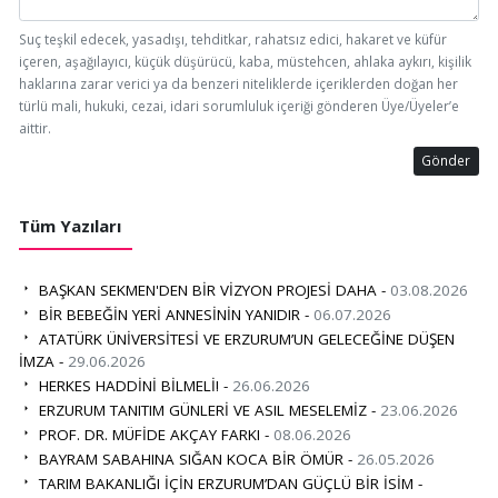
Suç teşkil edecek, yasadışı, tehditkar, rahatsız edici, hakaret ve küfür
içeren, aşağılayıcı, küçük düşürücü, kaba, müstehcen, ahlaka aykırı, kişilik
haklarına zarar verici ya da benzeri niteliklerde içeriklerden doğan her
türlü mali, hukuki, cezai, idari sorumluluk içeriği gönderen Üye/Üyeler’e
aittir.
Gönder
Tüm Yazıları
BAŞKAN SEKMEN'DEN BİR VİZYON PROJESİ DAHA -
03.08.2026
BİR BEBEĞİN YERİ ANNESİNİN YANIDIR -
06.07.2026
ATATÜRK ÜNİVERSİTESİ VE ERZURUM’UN GELECEĞİNE DÜŞEN
İMZA -
29.06.2026
HERKES HADDİNİ BİLMELİ! -
26.06.2026
ERZURUM TANITIM GÜNLERİ VE ASIL MESELEMİZ -
23.06.2026
PROF. DR. MÜFİDE AKÇAY FARKI -
08.06.2026
BAYRAM SABAHINA SIĞAN KOCA BİR ÖMÜR -
26.05.2026
TARIM BAKANLIĞI İÇİN ERZURUM’DAN GÜÇLÜ BİR İSİM -