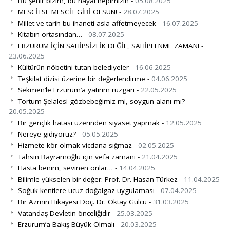
Bu şehir bizim, bu hayal hepimizin -
05.08.2025
MESCİTSE MESCİT GİBİ OLSUN! -
28.07.2025
Millet ve tarih bu ihaneti asla affetmeyecek -
16.07.2025
Kitabın ortasından… -
08.07.2025
ERZURUM İÇİN SAHİPSİZLİK DEĞİL, SAHİPLENME ZAMANI -
23.06.2025
Kültürün nöbetini tutan belediyeler -
16.06.2025
Teşkilat dizisi üzerine bir değerlendirme -
04.06.2025
Sekmen’le Erzurum’a yatırım rüzgarı -
22.05.2025
Tortum Şelalesi gözbebeğimiz mi, soygun alanı mı? -
20.05.2025
Bir gençlik hatası üzerinden siyaset yapmak -
12.05.2025
Nereye gidiyoruz? -
05.05.2025
Hizmete kör olmak vicdana sığmaz -
02.05.2025
Tahsin Bayramoğlu için vefa zamanı -
21.04.2025
Hasta benim, sevinen onlar… -
14.04.2025
Bilimle yükselen bir değer: Prof. Dr. Hasan Türkez -
11.04.2025
Soğuk kentlere ucuz doğalgaz uygulaması -
07.04.2025
Bir Azmin Hikayesi Doç. Dr. Oktay Gülcü -
31.03.2025
Vatandaş Devletin önceliğidir -
25.03.2025
Erzurum’a Bakış Büyük Olmalı -
20.03.2025