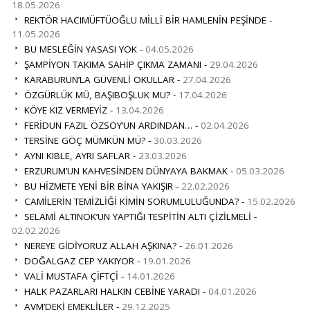
18.05.2026
REKTÖR HACIMÜFTÜOĞLU MİLLİ BİR HAMLENİN PEŞİNDE -
11.05.2026
BU MESLEĞİN YASASI YOK -
04.05.2026
ŞAMPİYON TAKIMA SAHİP ÇIKMA ZAMANI -
29.04.2026
KARABURUN’LA GÜVENLİ OKULLAR -
27.04.2026
ÖZGÜRLÜK MÜ, BAŞIBOŞLUK MU? -
17.04.2026
KÖYE KIZ VERMEYİZ -
13.04.2026
FERİDUN FAZIL ÖZSOY’UN ARDINDAN… -
02.04.2026
TERSİNE GÖÇ MÜMKÜN MÜ? -
30.03.2026
AYNI KIBLE, AYRI SAFLAR -
23.03.2026
ERZURUM’UN KAHVESİNDEN DÜNYAYA BAKMAK -
05.03.2026
BU HİZMETE YENİ BİR BİNA YAKIŞIR -
22.02.2026
CAMİLERİN TEMİZLİĞİ KİMİN SORUMLULUĞUNDA? -
15.02.2026
SELAMİ ALTINOK’UN YAPTIĞI TESPİTİN ALTI ÇİZİLMELİ -
02.02.2026
NEREYE GİDİYORUZ ALLAH AŞKINA? -
26.01.2026
DOĞALGAZ CEP YAKIYOR -
19.01.2026
VALİ MUSTAFA ÇİFTÇİ -
14.01.2026
HALK PAZARLARI HALKIN CEBİNE YARADI -
04.01.2026
AVM’DEKİ EMEKLİLER -
29.12.2025