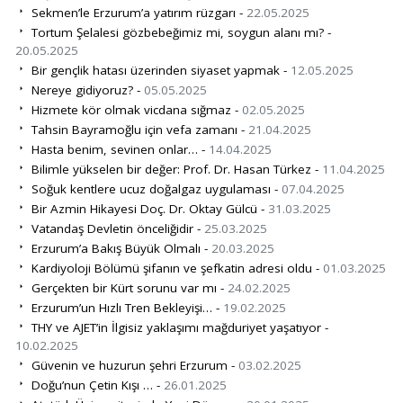
Sekmen’le Erzurum’a yatırım rüzgarı -
22.05.2025
Tortum Şelalesi gözbebeğimiz mi, soygun alanı mı? -
20.05.2025
Bir gençlik hatası üzerinden siyaset yapmak -
12.05.2025
Nereye gidiyoruz? -
05.05.2025
Hizmete kör olmak vicdana sığmaz -
02.05.2025
Tahsin Bayramoğlu için vefa zamanı -
21.04.2025
Hasta benim, sevinen onlar… -
14.04.2025
Bilimle yükselen bir değer: Prof. Dr. Hasan Türkez -
11.04.2025
Soğuk kentlere ucuz doğalgaz uygulaması -
07.04.2025
Bir Azmin Hikayesi Doç. Dr. Oktay Gülcü -
31.03.2025
Vatandaş Devletin önceliğidir -
25.03.2025
Erzurum’a Bakış Büyük Olmalı -
20.03.2025
Kardiyoloji Bölümü şifanın ve şefkatin adresi oldu -
01.03.2025
Gerçekten bir Kürt sorunu var mı -
24.02.2025
Erzurum’un Hızlı Tren Bekleyişi… -
19.02.2025
THY ve AJET’in İlgisiz yaklaşımı mağduriyet yaşatıyor -
10.02.2025
Güvenin ve huzurun şehri Erzurum -
03.02.2025
Doğu’nun Çetin Kışı … -
26.01.2025