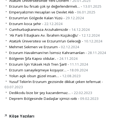
Atatürk Üniversitesinde Yeni Dönem -
20.01.2025
Erzurum bu fırsatı çok iyi değerlendirmeli… -
13.01.2025
Emperyalizmin Hesapları ve Devlet Aklı -
06.01.2025
Erzurum’un Gölgede Kalan Yüzü -
29.12.2024
Erzurum koca şehir -
22.12.2024
Cumhurbaşkanımıza Arzuhalimizdir -
14.12.2024
'Ak Parti İl Başkanı Av. İbrahim Küçükoğlu' -
12.12.2024
Atatürk Üniversitesi ve Erzurum’un Geleceği -
10.12.2024
Mehmet Sekmen ve Erzurum -
02.12.2024
Erzurum Havalimanı'nın İsimsiz Kahramanları -
28.11.2024
Bölgenin Şifa Kapısı oldular.. -
24.11.2024
Erzurum İçin Yüksek Hızlı Tren Şart! -
11.11.2024
Erzurum sanayileşmeye koşuyor… -
18.09.2024
Yolun açık olsun güzel insan… -
12.08.2023
Yusuf Tekin’in Erzurum gezisinde dikkat çeken teferruat -
03.07.2023
Dedikodu bize bir şey kazandırmaz… -
22.02.2023
Deprem Bölgesinde Dadaşlar içimizi ısıttı -
09.02.2023
Köşe Yazıları