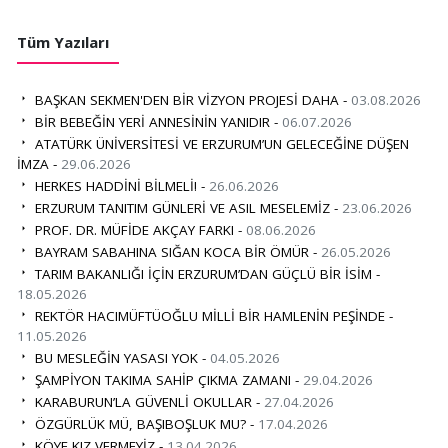
Tüm Yazıları
BAŞKAN SEKMEN'DEN BİR VİZYON PROJESİ DAHA -
03.08.2026
BİR BEBEĞİN YERİ ANNESİNİN YANIDIR -
06.07.2026
ATATÜRK ÜNİVERSİTESİ VE ERZURUM’UN GELECEĞİNE DÜŞEN
İMZA -
29.06.2026
HERKES HADDİNİ BİLMELİ! -
26.06.2026
ERZURUM TANITIM GÜNLERİ VE ASIL MESELEMİZ -
23.06.2026
PROF. DR. MÜFİDE AKÇAY FARKI -
08.06.2026
BAYRAM SABAHINA SIĞAN KOCA BİR ÖMÜR -
26.05.2026
TARIM BAKANLIĞI İÇİN ERZURUM’DAN GÜÇLÜ BİR İSİM -
18.05.2026
REKTÖR HACIMÜFTÜOĞLU MİLLİ BİR HAMLENİN PEŞİNDE -
11.05.2026
BU MESLEĞİN YASASI YOK -
04.05.2026
ŞAMPİYON TAKIMA SAHİP ÇIKMA ZAMANI -
29.04.2026
KARABURUN’LA GÜVENLİ OKULLAR -
27.04.2026
ÖZGÜRLÜK MÜ, BAŞIBOŞLUK MU? -
17.04.2026
KÖYE KIZ VERMEYİZ -
13.04.2026