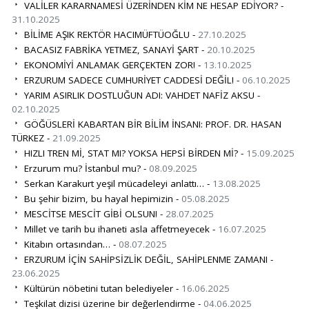
VALİLER KARARNAMESİ ÜZERİNDEN KİM NE HESAP EDİYOR? -
31.10.2025
BİLİME AŞIK REKTÖR HACIMÜFTÜOĞLU -
27.10.2025
BACASIZ FABRİKA YETMEZ, SANAYİ ŞART -
20.10.2025
EKONOMİYİ ANLAMAK GERÇEKTEN ZOR! -
13.10.2025
ERZURUM SADECE CUMHURİYET CADDESİ DEĞİL! -
06.10.2025
YARIM ASIRLIK DOSTLUĞUN ADI: VAHDET NAFİZ AKSU -
02.10.2025
GÖĞÜSLERİ KABARTAN BİR BİLİM İNSANI: PROF. DR. HASAN
TÜRKEZ -
21.09.2025
HIZLI TREN Mİ, STAT MI? YOKSA HEPSİ BİRDEN Mİ? -
15.09.2025
Erzurum mu? İstanbul mu? -
08.09.2025
Serkan Karakurt yeşil mücadeleyi anlattı… -
13.08.2025
Bu şehir bizim, bu hayal hepimizin -
05.08.2025
MESCİTSE MESCİT GİBİ OLSUN! -
28.07.2025
Millet ve tarih bu ihaneti asla affetmeyecek -
16.07.2025
Kitabın ortasından… -
08.07.2025
ERZURUM İÇİN SAHİPSİZLİK DEĞİL, SAHİPLENME ZAMANI -
23.06.2025
Kültürün nöbetini tutan belediyeler -
16.06.2025
Teşkilat dizisi üzerine bir değerlendirme -
04.06.2025