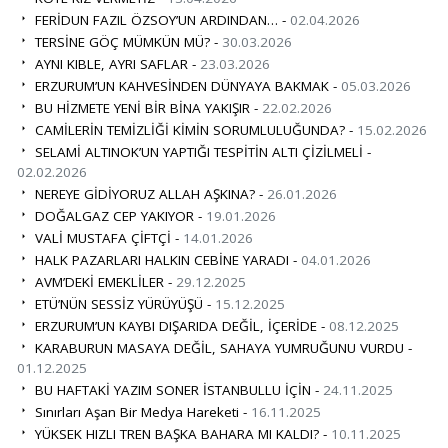
FERİDUN FAZIL ÖZSOY’UN ARDINDAN… -
02.04.2026
TERSİNE GÖÇ MÜMKÜN MÜ? -
30.03.2026
AYNI KIBLE, AYRI SAFLAR -
23.03.2026
ERZURUM’UN KAHVESİNDEN DÜNYAYA BAKMAK -
05.03.2026
BU HİZMETE YENİ BİR BİNA YAKIŞIR -
22.02.2026
CAMİLERİN TEMİZLİĞİ KİMİN SORUMLULUĞUNDA? -
15.02.2026
SELAMİ ALTINOK’UN YAPTIĞI TESPİTİN ALTI ÇİZİLMELİ -
02.02.2026
NEREYE GİDİYORUZ ALLAH AŞKINA? -
26.01.2026
DOĞALGAZ CEP YAKIYOR -
19.01.2026
VALİ MUSTAFA ÇİFTÇİ -
14.01.2026
HALK PAZARLARI HALKIN CEBİNE YARADI -
04.01.2026
AVM’DEKİ EMEKLİLER -
29.12.2025
ETÜ’NÜN SESSİZ YÜRÜYÜŞÜ -
15.12.2025
ERZURUM’UN KAYBI DIŞARIDA DEĞİL, İÇERİDE -
08.12.2025
KARABURUN MASAYA DEĞİL, SAHAYA YUMRUĞUNU VURDU -
01.12.2025
BU HAFTAKİ YAZIM SONER İSTANBULLU İÇİN -
24.11.2025
Sınırları Aşan Bir Medya Hareketi -
16.11.2025
YÜKSEK HIZLI TREN BAŞKA BAHARA MI KALDI? -
10.11.2025