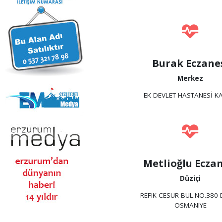
Burak Eczane
Merkez
EK DEVLET HASTANESİ KA
Metlioğlu Eczan
Düziçi
REFIK CESUR BUL.NO.380 
OSMANIYE