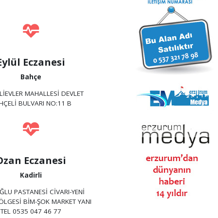
Eylül Eczanesi
Bahçe
LİEVLER MAHALLESİ DEVLET
HÇELİ BULVARI NO:11 B
Ozan Eczanesi
Kadirli
ĞLU PASTANESİ CİVARI-YENİ
ÖLGESİ BİM-ŞOK MARKET YANI
TEL 0535 047 46 77