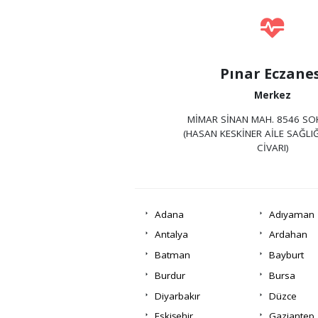
Pınar Eczane
Merkez
MİMAR SİNAN MAH. 8546 SOK
(HASAN KESKİNER AİLE SAĞLIĞ
CİVARI)
Adana
Adıyaman
Antalya
Ardahan
Batman
Bayburt
Burdur
Bursa
Diyarbakır
Düzce
Eskişehir
Gaziantep