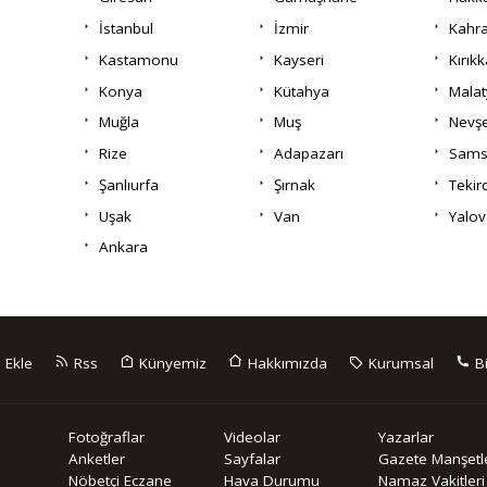
İstanbul
İzmir
Kahr
Kastamonu
Kayseri
Kırıkk
Konya
Kütahya
Malat
Muğla
Muş
Nevşe
Rize
Adapazarı
Sams
Şanlıurfa
Şırnak
Tekir
Uşak
Van
Yalov
Ankara
 Ekle
Rss
Künyemiz
Hakkımızda
Kurumsal
Bi
Fotoğraflar
Videolar
Yazarlar
Anketler
Sayfalar
Gazete Manşetle
Nöbetçi Eczane
Hava Durumu
Namaz Vakitleri