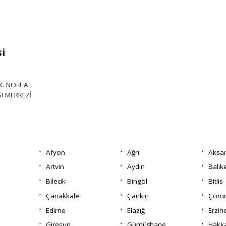
si
. NO:4 A
I MERKEZİ
Afyon
Ağrı
Aksa
Artvin
Aydın
Balık
Bilecik
Bingöl
Bitlis
Çanakkale
Çankırı
Çor
Edirne
Elazığ
Erzin
Giresun
Gümüşhane
Hakka