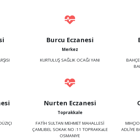
si
Burcu Eczanesi
Merkez
RŞISI
KURTULUŞ SAĞLIK OCAĞI YANI
BAHÇE
BA
esi
Nurten Eczanesi
Toprakkale
DÜZIÇI
FATİH SULTAN MEHMET MAHALLESİ
MIHÇIO
ÇAMLIBEL SOKAK NO :11 TOPRAKKaLE
ADLİYE B
OSMANIYE