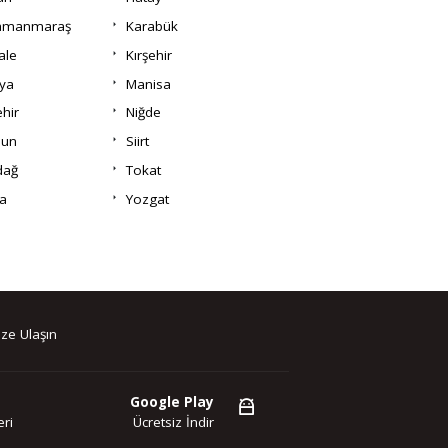
amanmaraş
Karabük
ale
Kırşehir
ya
Manisa
hir
Niğde
un
Siirt
dağ
Tokat
a
Yozgat
ze Ulaşın
Google Play
ri
Ücretsiz İndir