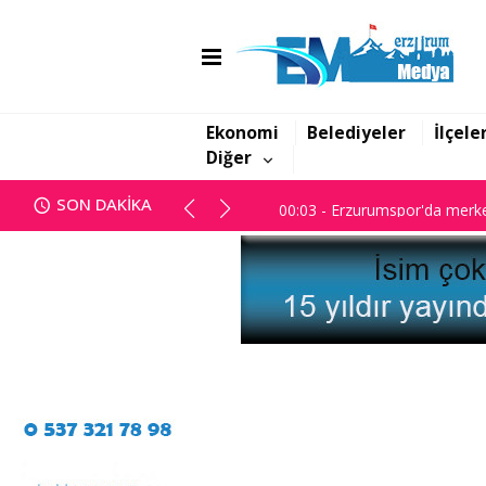
00:03 - Erzurumspor'da merke
Ekonomi
Belediyeler
İlçele
Diğer
00:03 - Erzurumspor'da merke
SON DAKİKA
00:03 - Erzurumspor'da merke