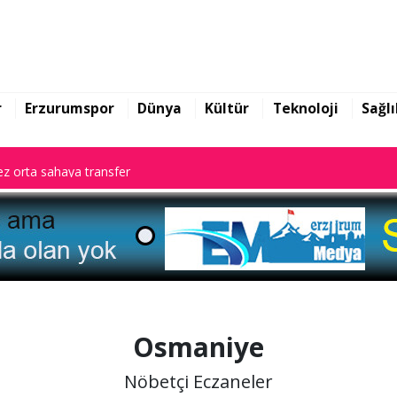
z orta sahaya transfer
r
Erzurumspor
Dünya
Kültür
Teknoloji
Sağlı
z orta sahaya transfer
z orta sahaya transfer
Osmaniye
Nöbetçi Eczaneler