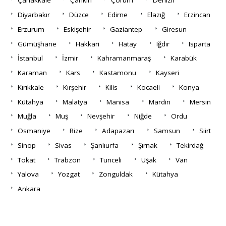
Çanakkale
Çankırı
Çorum
Denizli
Diyarbakır
Düzce
Edirne
Elazığ
Erzincan
Erzurum
Eskişehir
Gaziantep
Giresun
Gümüşhane
Hakkari
Hatay
Iğdır
Isparta
İstanbul
İzmir
Kahramanmaraş
Karabük
Karaman
Kars
Kastamonu
Kayseri
Kırıkkale
Kırşehir
Kilis
Kocaeli
Konya
Kütahya
Malatya
Manisa
Mardin
Mersin
Muğla
Muş
Nevşehir
Niğde
Ordu
Osmaniye
Rize
Adapazarı
Samsun
Siirt
Sinop
Sivas
Şanlıurfa
Şırnak
Tekirdağ
Tokat
Trabzon
Tunceli
Uşak
Van
Yalova
Yozgat
Zonguldak
Kütahya
Ankara