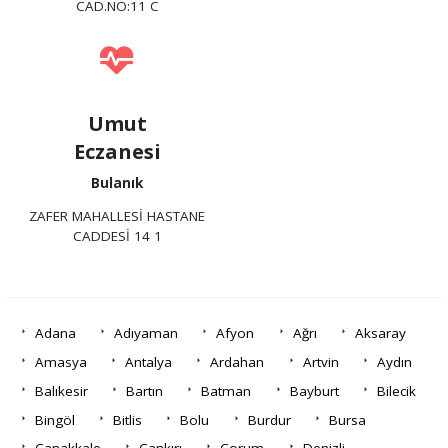
CAD.NO:11 C
Umut
Eczanesi
Bulanık
ZAFER MAHALLESİ HASTANE
CADDESİ 14 1
Adana
Adıyaman
Afyon
Ağrı
Aksaray
Amasya
Antalya
Ardahan
Artvin
Aydın
Balıkesir
Bartın
Batman
Bayburt
Bilecik
Bingöl
Bitlis
Bolu
Burdur
Bursa