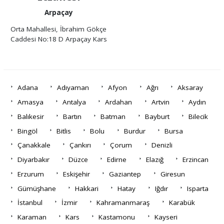
Arpaçay
Orta Mahallesi, İbrahim Gökçe
Caddesi No:18 D Arpaçay Kars
Adana
Adıyaman
Afyon
Ağrı
Aksaray
Amasya
Antalya
Ardahan
Artvin
Aydın
Balıkesir
Bartın
Batman
Bayburt
Bilecik
Bingöl
Bitlis
Bolu
Burdur
Bursa
Çanakkale
Çankırı
Çorum
Denizli
Diyarbakır
Düzce
Edirne
Elazığ
Erzincan
Erzurum
Eskişehir
Gaziantep
Giresun
Gümüşhane
Hakkari
Hatay
Iğdır
Isparta
İstanbul
İzmir
Kahramanmaraş
Karabük
Karaman
Kars
Kastamonu
Kayseri