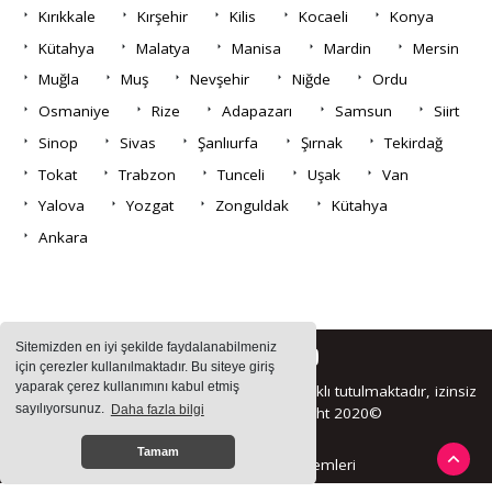
Kırıkkale
Kırşehir
Kilis
Kocaeli
Konya
Kütahya
Malatya
Manisa
Mardin
Mersin
Muğla
Muş
Nevşehir
Niğde
Ordu
Osmaniye
Rize
Adapazarı
Samsun
Siirt
Sinop
Sivas
Şanlıurfa
Şırnak
Tekirdağ
Tokat
Trabzon
Tunceli
Uşak
Van
Yalova
Yozgat
Zonguldak
Kütahya
Ankara
Sitemizden en iyi şekilde faydalanabilmeniz
için çerezler kullanılmaktadır. Bu siteye giriş
yaparak çerez kullanımını kabul etmiş
Sitemizde bulunan içeriklerin tüm hakları saklı tutulmaktadır, izinsiz
sayılıyorsunuz.
Daha fazla bilgi
içerikler kullanılamaz. Copyright 2020©
Tamam
Haber Yazılımı:
Haber Sistemleri