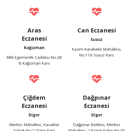
Aras
Can Eczanesi
Eczanesi
Susuz
Kağızman
Kazım Karabekir Mahallesi,
No:116 Susuz Kars
Milli Egemenlik Caddesi No:28
B Kağızman Kars
Çiğdem
Dağpınar
Eczanesi
Eczanesi
Digor
Digor
Merkez Mahallesi, Kavaklar
Dağpınar Beldesi, Merkez
Sokak No:2 Digor Kars
Mahallesi, 1.Küme Evleri No:45