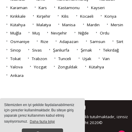
Karaman
Kars
Kastamonu
Kayseri
Kırıkkale
Kırşehir
Kilis
Kocaeli
Konya
Kütahya
Malatya
Manisa
Mardin
Mersin
Muğla
Muş
Nevşehir
Niğde
Ordu
Osmaniye
Rize
Adapazarı
Samsun
Siirt
Sinop
Sivas
Şanlıurfa
Şırnak
Tekirdağ
Tokat
Trabzon
Tunceli
Uşak
Van
Yalova
Yozgat
Zonguldak
Kütahya
Ankara
Sitemizden en iyi şekilde faydalanabilmeniz
için çerezler kullanılmaktadır. Bu siteye giriş
yaparak çerez kullanımını kabul etmiş
Sitemizde bulunan içeriklerin tüm hakları saklı tutulmaktadır, izinsiz
sayılıyorsunuz.
Daha fazla bilgi
içerikler kullanılamaz. Copyright 2020©