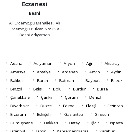
Eczanesi
Besni
Ali Erdemoğlu Mahallesi, Ali
Erdemoğlu Bulvarı No:25 A
Besni Adıyaman
Adana
Adıyaman
Afyon
Ağrı
Aksaray
Amasya
Antalya
Ardahan
Artvin
Aydın
Balıkesir
Bartın
Batman
Bayburt
Bilecik
Bingöl
Bitlis
Bolu
Burdur
Bursa
Çanakkale
Çankırı
Çorum
Denizli
Diyarbakır
Düzce
Edirne
Elazığ
Erzincan
Erzurum
Eskişehir
Gaziantep
Giresun
Gümüşhane
Hakkari
Hatay
Iğdır
Isparta
İstanbul
İzmir
Kahramanmaraş
Karabük