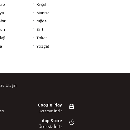
ale
Kırşehir
ya
Manisa
hir
Niğde
un
Siirt
dağ
Tokat
a
Yozgat
ze Ulaşın
Google Play
ri
Ücretsiz İndir
App Store
Ücretsiz İndir