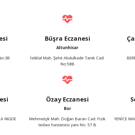
esi
Büşra Eczanesi
Ça
Altunhisar
 No:3B
İstiklal Mah. Şehit Abdulkadir Tanık Cad.
BER
No:58B
esi
Özay Eczanesi
S
Bor
LA NIGDE
Mehmetçik Mah. Doğan Baran Cad. Fizik
YENİCE MA
tedavi hastanesi yanı No: 57 B