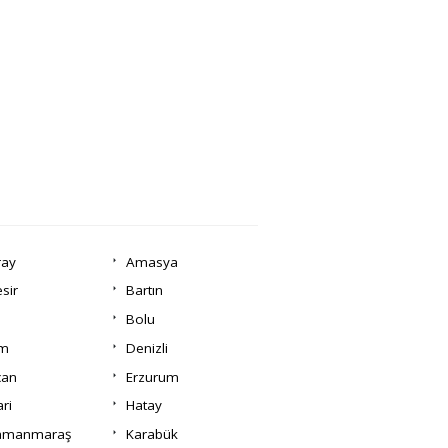
ray
Amasya
esir
Bartın
Bolu
um
Denizli
can
Erzurum
ri
Hatay
amanmaraş
Karabük