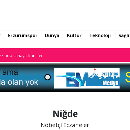
z orta sahaya transfer
r
Erzurumspor
Dünya
Kültür
Teknoloji
Sağlı
z orta sahaya transfer
z orta sahaya transfer
Niğde
Nöbetçi Eczaneler