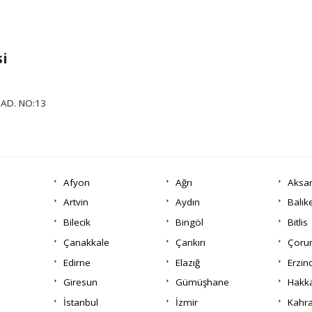
si
AD. NO:13
Afyon
Ağrı
Aksa
Artvin
Aydın
Balık
Bilecik
Bingöl
Bitlis
Çanakkale
Çankırı
Çor
Edirne
Elazığ
Erzin
Giresun
Gümüşhane
Hakka
İstanbul
İzmir
Kahr