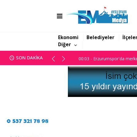
00:03 - Erzurumspor'da merke
Ekonomi
Belediyeler
İlçele
Diğer
00:03 - Erzurumspor'da merke
SON DAKİKA
00:03 - Erzurumspor'da merke