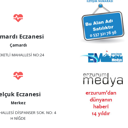
mardı Eczanesi
Çamardı
EKETLİ MAHALLESİ NO:24
elçuk Eczanesi
Merkez
HALLESİ DİSPANSER SOK. NO: 4
H NİĞDE