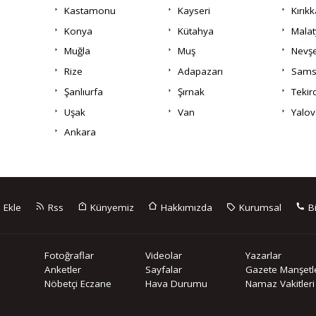
Kastamonu
Kayseri
Kırıkk
Konya
Kütahya
Malat
Muğla
Muş
Nevşe
Rize
Adapazarı
Sams
Şanlıurfa
Şırnak
Tekir
Uşak
Van
Yalov
Ankara
 Ekle
Rss
Künyemiz
Hakkımızda
Kurumsal
Bi
Fotoğraflar
Videolar
Yazarlar
Anketler
Sayfalar
Gazete Manşetle
Nöbetçi Eczane
Hava Durumu
Namaz Vakitleri