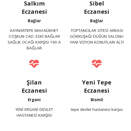
Salkım
Sibel
Eczanesi
Eczanesi
Bağlar
Bağlar
KAYNARTEPE MAH.NÜKHET
TOPTANCILAR SİTESİ ARKASI
COŞKUN CAD. ESKİ BAĞLAR
GÖKKUŞAĞI DÜĞÜN SALONU
SAĞLIK OCAĞI KARŞISI 190 A
YANI VİZYON KONUTLARI ALTI
BAĞLAR
Şilan
Yeni Tepe
Eczanesi
Eczanesi
Ergani
Bismil
YENİ ERGANİ DEVLET
tepe devlet hastanesi karşısı
HASTANESİ KARŞISI