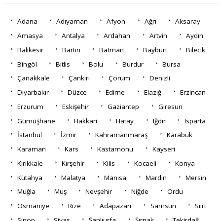
Adana
Adıyaman
Afyon
Ağrı
Aksaray
Amasya
Antalya
Ardahan
Artvin
Aydın
Balıkesir
Bartın
Batman
Bayburt
Bilecik
Bingöl
Bitlis
Bolu
Burdur
Bursa
Çanakkale
Çankırı
Çorum
Denizli
Diyarbakır
Düzce
Edirne
Elazığ
Erzincan
Erzurum
Eskişehir
Gaziantep
Giresun
Gümüşhane
Hakkari
Hatay
Iğdır
Isparta
İstanbul
İzmir
Kahramanmaraş
Karabük
Karaman
Kars
Kastamonu
Kayseri
Kırıkkale
Kırşehir
Kilis
Kocaeli
Konya
Kütahya
Malatya
Manisa
Mardin
Mersin
Muğla
Muş
Nevşehir
Niğde
Ordu
Osmaniye
Rize
Adapazarı
Samsun
Siirt
Sinop
Sivas
Şanlıurfa
Şırnak
Tekirdağ