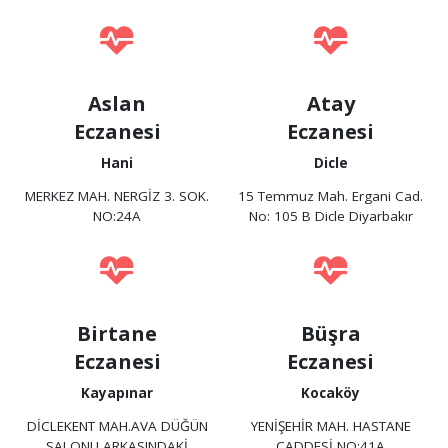
Aslan
Atay
Eczanesi
Eczanesi
Hani
Dicle
MERKEZ MAH. NERGİZ 3. SOK.
15 Temmuz Mah. Ergani Cad.
NO:24A
No: 105 B Dicle Diyarbakır
Birtane
Büşra
Eczanesi
Eczanesi
Kayapınar
Kocaköy
DİCLEKENT MAH.AVA DÜĞÜN
YENİŞEHİR MAH. HASTANE
SALONU ARKASINDAKİ
CADDESİ NO:41A