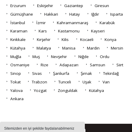
Erzurum
Eskişehir
Gaziantep
Giresun
Gümüşhane
Hakkari
Hatay
Iğdır
Isparta
İstanbul
İzmir
Kahramanmaraş
Karabük
Karaman
Kars
Kastamonu
Kayseri
Kırıkkale
Kırşehir
Kilis
Kocaeli
Konya
Kütahya
Malatya
Manisa
Mardin
Mersin
Muğla
Muş
Nevşehir
Niğde
Ordu
Osmaniye
Rize
Adapazarı
Samsun
Siirt
Sinop
Sivas
Şanlıurfa
Şırnak
Tekirdağ
Tokat
Trabzon
Tunceli
Uşak
Van
Yalova
Yozgat
Zonguldak
Kütahya
Ankara
Sitemizden en iyi şekilde faydalanabilmeniz