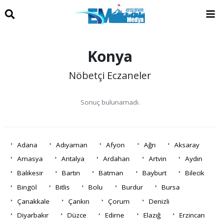
Konya
Nöbetçi Eczaneler
Sonuç bulunamadı.
Adana
Adıyaman
Afyon
Ağrı
Aksaray
Amasya
Antalya
Ardahan
Artvin
Aydın
Balıkesir
Bartın
Batman
Bayburt
Bilecik
Bingöl
Bitlis
Bolu
Burdur
Bursa
Çanakkale
Çankırı
Çorum
Denizli
Diyarbakır
Düzce
Edirne
Elazığ
Erzincan