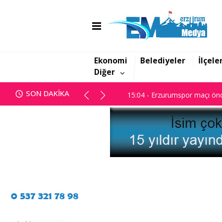
14:45 - Başsavcılık; "Yanan dos
15:04 - Erzurumspor maçı önc
Ekonomi
Belediyeler
İlçele
Diğer
14:45 - Başsavcılık; "Yanan dos
SON DAKİKA
15:04 - Erzurumspor maçı önc