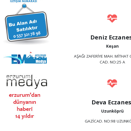
Deniz Eczane
Keşan
AŞAĞI ZAFERİYE MAH. MİTHAT
CAD. NO:25 A
Deva Eczanes
Uzunköprü
GAZİCAD. NO:98 UZUNK