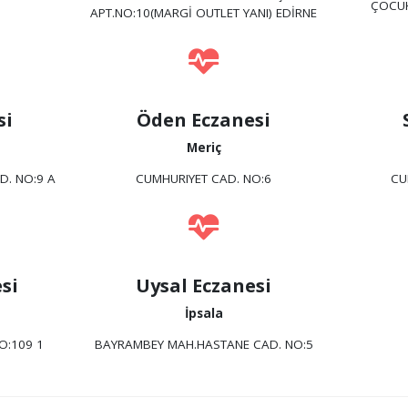
ÇOCUK
APT.NO:10(MARGİ OUTLET YANI) EDİRNE
si
Öden Eczanesi
Meriç
D. NO:9 A
CUMHURIYET CAD. NO:6
CU
si
Uysal Eczanesi
İpsala
O:109 1
BAYRAMBEY MAH.HASTANE CAD. NO:5