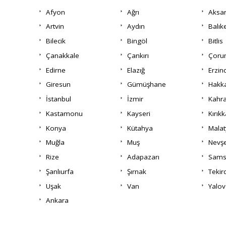
Afyon
Ağrı
Aksa
Artvin
Aydın
Balık
Bilecik
Bingöl
Bitlis
Çanakkale
Çankırı
Çor
Edirne
Elazığ
Erzin
Giresun
Gümüşhane
Hakka
İstanbul
İzmir
Kahr
Kastamonu
Kayseri
Kırıkk
Konya
Kütahya
Malat
Muğla
Muş
Nevşe
Rize
Adapazarı
Sams
Şanlıurfa
Şırnak
Tekir
Uşak
Van
Yalov
Ankara