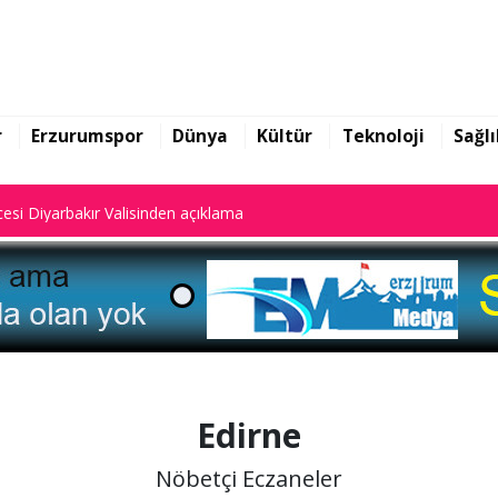
yalar dijital sistemde kayıtlı."
esi Diyarbakır Valisinden açıklama
r
Erzurumspor
Dünya
Kültür
Teknoloji
Sağlı
yalar dijital sistemde kayıtlı."
esi Diyarbakır Valisinden açıklama
Edirne
Nöbetçi Eczaneler