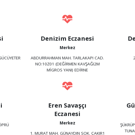
si
Denizim Eczanesi
De
Merkez
 GÜCÜYETER
ABDURRAHMAN MAH. TARLAKAPI CAD.
NO:10Z01 (DEĞİRMEN KAVŞAĞI2M
MİGROS YANI) EDİRNE
i
Eren Savaşçı
Gü
Eczanesi
Merkez
ÖPRÜ
ŞÜKRÜP
TUNA
1. MURAT MAH. GÜNAYDIN SOK. ÇAKIR1