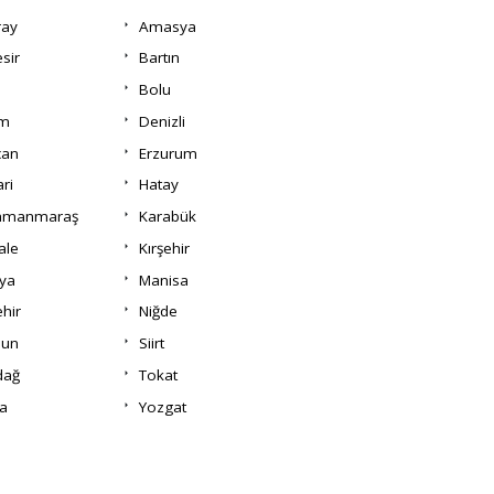
ray
Amasya
esir
Bartın
Bolu
um
Denizli
can
Erzurum
ri
Hatay
amanmaraş
Karabük
ale
Kırşehir
ya
Manisa
hir
Niğde
un
Siirt
dağ
Tokat
a
Yozgat