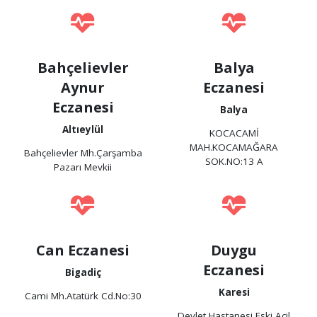
Bahçelievler
Balya
Aynur
Eczanesi
Eczanesi
Balya
Altıeylül
KOCACAMİ
MAH.KOCAMAĞARA
Bahçelievler Mh.Çarşamba
SOK.NO:13 A
Pazarı Mevkii
Can Eczanesi
Duygu
Eczanesi
Bigadiç
Karesi
Cami Mh.Atatürk Cd.No:30
Devlet Hastanesi Eski Acil