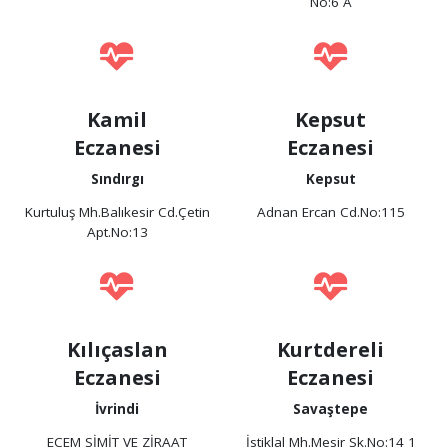
No:6 A
Kamil
Kepsut
Eczanesi
Eczanesi
Sındırgı
Kepsut
Kurtuluş Mh.Balıkesir Cd.Çetin
Adnan Ercan Cd.No:115
Apt.No:13
Kılıçaslan
Kurtdereli
Eczanesi
Eczanesi
İvrindi
Savaştepe
ECEM SİMİT VE ZİRAAT
İstiklal Mh.Mesir Sk.No:14 1