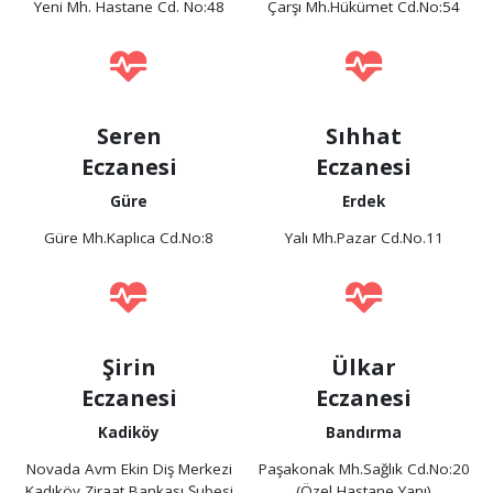
Yeni Mh. Hastane Cd. No:48
Çarşı Mh.Hükümet Cd.No:54
Seren
Sıhhat
Eczanesi
Eczanesi
Güre
Erdek
Güre Mh.Kaplıca Cd.No:8
Yalı Mh.Pazar Cd.No.11
Şirin
Ülkar
Eczanesi
Eczanesi
Kadiköy
Bandırma
Novada Avm Ekin Diş Merkezi
Paşakonak Mh.Sağlık Cd.No:20
Kadıköy Ziraat Bankası Şubesi
(Özel Hastane Yanı)