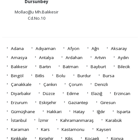
Dursunbey
Mollaoğlu Mh.Balıkesir
Cd.No.10
Adana
Adıyaman
Afyon
Ağrı
Aksaray
Amasya
Antalya
Ardahan
Artvin
Aydın
Balıkesir
Bartın
Batman
Bayburt
Bilecik
Bingöl
Bitlis
Bolu
Burdur
Bursa
Çanakkale
Çankırı
Çorum
Denizli
Diyarbakır
Düzce
Edirne
Elazığ
Erzincan
Erzurum
Eskişehir
Gaziantep
Giresun
Gümüşhane
Hakkari
Hatay
Iğdır
Isparta
İstanbul
İzmir
Kahramanmaraş
Karabük
Karaman
Kars
Kastamonu
Kayseri
Kırıkkale
Kırşehir
Kilis
Kocaeli
Konya