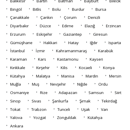
Balıkesir
Bartın
Batman
Bayburt
Bilecik
Bingöl
Bitlis
Bolu
Burdur
Bursa
Çanakkale
Çankırı
Çorum
Denizli
Diyarbakır
Düzce
Edirne
Elazığ
Erzincan
Erzurum
Eskişehir
Gaziantep
Giresun
Gümüşhane
Hakkari
Hatay
Iğdır
Isparta
İstanbul
İzmir
Kahramanmaraş
Karabük
Karaman
Kars
Kastamonu
Kayseri
Kırıkkale
Kırşehir
Kilis
Kocaeli
Konya
Kütahya
Malatya
Manisa
Mardin
Mersin
Muğla
Muş
Nevşehir
Niğde
Ordu
Osmaniye
Rize
Adapazarı
Samsun
Siirt
Sinop
Sivas
Şanlıurfa
Şırnak
Tekirdağ
Tokat
Trabzon
Tunceli
Uşak
Van
Yalova
Yozgat
Zonguldak
Kütahya
Ankara