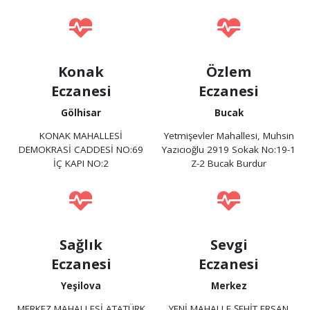
Konak
Özlem
Eczanesi
Eczanesi
Gölhisar
Bucak
KONAK MAHALLESİ
Yetmişevler Mahallesi, Muhsin
DEMOKRASİ CADDESİ NO:69
Yazıcıoğlu 2919 Sokak No:19-1
İÇ KAPI NO:2
Z-2 Bucak Burdur
Sağlık
Sevgi
Eczanesi
Eczanesi
Yeşilova
Merkez
MERKEZ MAHALLESİ ATATÜRK
YENİ MAHALLE ŞEHİT ERSAN