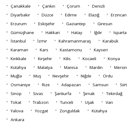
Çanakkale
Çankırı
Çorum
Denizli
Diyarbakır
Düzce
Edirne
Elazığ
Erzincan
Erzurum
Eskişehir
Gaziantep
Giresun
Gümüşhane
Hakkari
Hatay
Iğdır
Isparta
İstanbul
İzmir
Kahramanmaraş
Karabük
Karaman
Kars
Kastamonu
Kayseri
Kırıkkale
Kırşehir
Kilis
Kocaeli
Konya
Kütahya
Malatya
Manisa
Mardin
Mersin
Muğla
Muş
Nevşehir
Niğde
Ordu
Osmaniye
Rize
Adapazarı
Samsun
Siirt
Sinop
Sivas
Şanlıurfa
Şırnak
Tekirdağ
Tokat
Trabzon
Tunceli
Uşak
Van
Yalova
Yozgat
Zonguldak
Kütahya
Ankara