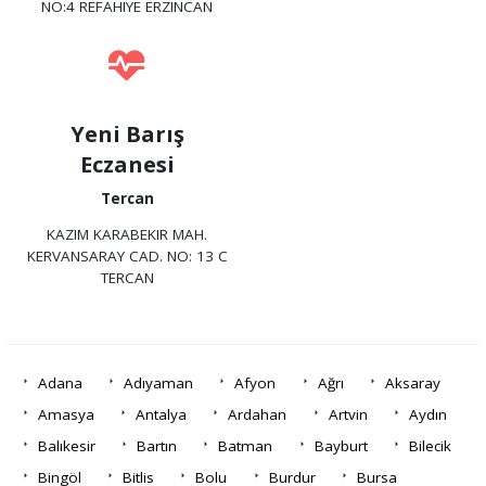
NO:4 REFAHIYE ERZINCAN
Yeni Barış
Eczanesi
Tercan
KAZIM KARABEKIR MAH.
KERVANSARAY CAD. NO: 13 C
TERCAN
Adana
Adıyaman
Afyon
Ağrı
Aksaray
Amasya
Antalya
Ardahan
Artvin
Aydın
Balıkesir
Bartın
Batman
Bayburt
Bilecik
Bingöl
Bitlis
Bolu
Burdur
Bursa